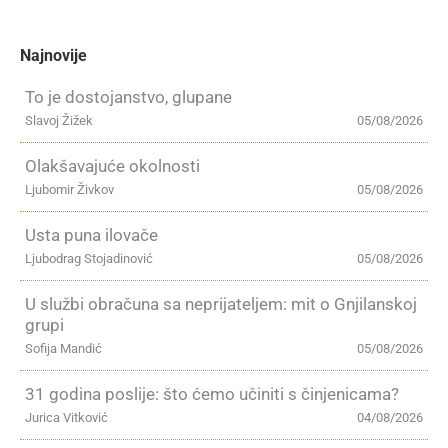
Najnovije
To je dostojanstvo, glupane
Slavoj Žižek
05/08/2026
Olakšavajuće okolnosti
Ljubomir Živkov
05/08/2026
Usta puna ilovače
Ljubodrag Stojadinović
05/08/2026
U službi obračuna sa neprijateljem: mit o Gnjilanskoj
grupi
Sofija Mandić
05/08/2026
31 godina poslije: što ćemo učiniti s činjenicama?
Jurica Vitković
04/08/2026