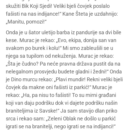
skužiti Bik Koji Sjedi! Veliki bjeli čovjek poslalo
fašisti na nas indijance!“ Kane Šteta je uzdahnijo:
„Manitu, pomozi!“
Onda je u šator uletijo barba iz pandurije sa dvi bile
kese. Murac je rekao: „Evo, ekipa, donija san van
svakom po burek i kolu!“ Mi smo zableušili se u
njega sa tupilom od nekuženja. Murac je rekao:
„Šta je čudno? Pa neće pravna država pustit da na
nelegalnom prosvjedu budete gladni i žedni!“ Onda
je Dino murcu rekao: „Plavi mundir! Rekni veliki bjeli
čovjek da makne oni fašisti iz parkić!“ Murac je
rekao: „Ha, pa nisu to fašisti! To su mirni građani
koji van daju podršku dok vi dajete podršku našin
braniteljima iz Savske!“ Ja sam stavijo dlan priko
srca i rekao sam: „Zeleni Oblak ne došlo u parkić
igrati se na branitelji, nego igrati se na indijanci!“