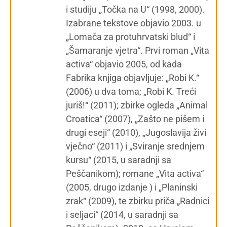
i studiju „Točka na U“ (1998, 2000).
Izabrane tekstove objavio 2003. u
„Lomača za protuhrvatski blud“ i
„Šamaranje vjetra“. Prvi roman „Vita
activa“ objavio 2005, od kada
Fabrika knjiga objavljuje: „Robi K.“
(2006) u dva toma; „Robi K. Treći
juriš!“ (2011); zbirke ogleda „Animal
Croatica“ (2007), „Zašto ne pišem i
drugi eseji“ (2010), „Jugoslavija živi
vječno“ (2011) i „Sviranje srednjem
kursu“ (2015, u saradnji sa
Peščanikom); romane „Vita activa“
(2005, drugo izdanje ) i „Planinski
zrak“ (2009), te zbirku priča „Radnici
i seljaci“ (2014, u saradnji sa