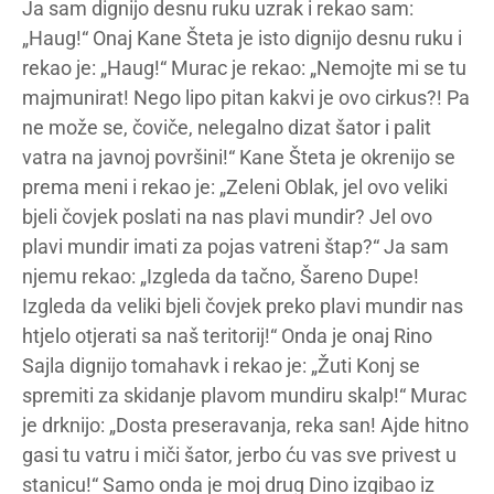
Ja sam dignijo desnu ruku uzrak i rekao sam:
„Haug!“ Onaj Kane Šteta je isto dignijo desnu ruku i
rekao je: „Haug!“ Murac je rekao: „Nemojte mi se tu
majmunirat! Nego lipo pitan kakvi je ovo cirkus?! Pa
ne može se, čoviče, nelegalno dizat šator i palit
vatra na javnoj površini!“ Kane Šteta je okrenijo se
prema meni i rekao je: „Zeleni Oblak, jel ovo veliki
bjeli čovjek poslati na nas plavi mundir? Jel ovo
plavi mundir imati za pojas vatreni štap?“ Ja sam
njemu rekao: „Izgleda da tačno, Šareno Dupe!
Izgleda da veliki bjeli čovjek preko plavi mundir nas
htjelo otjerati sa naš teritorij!“ Onda je onaj Rino
Sajla dignijo tomahavk i rekao je: „Žuti Konj se
spremiti za skidanje plavom mundiru skalp!“ Murac
je drknijo: „Dosta preseravanja, reka san! Ajde hitno
gasi tu vatru i miči šator, jerbo ću vas sve privest u
stanicu!“ Samo onda je moj drug Dino izgibao iz