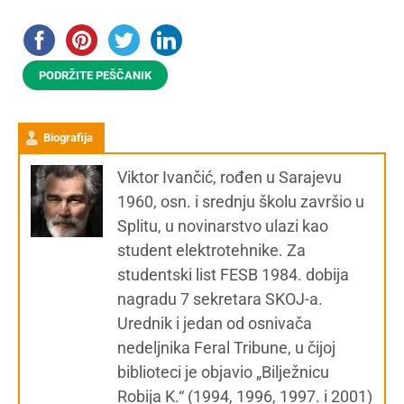
PODRŽITE PEŠČANIK
Biografija
Viktor Ivančić, rođen u Sarajevu
1960, osn. i srednju školu završio u
Splitu, u novinarstvo ulazi kao
student elektrotehnike. Za
studentski list FESB 1984. dobija
nagradu 7 sekretara SKOJ-a.
Urednik i jedan od osnivača
nedeljnika Feral Tribune, u čijoj
biblioteci je objavio „Bilježnicu
Robija K.“ (1994, 1996, 1997. i 2001)