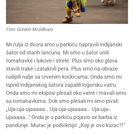
Foto: Gordon McGillivary
Mi rulja iz dvora smo u parkiću napravili indijanski
šator od starih lancuna. Mi smo u šator unili
tomahavke i lukove i strele. Plus smo oko glava
stavili trake i zataknili pera. Plus smo na obraze
nalipili nalje sa crvenim kockicama. Onda smo mi
isprid indijanskog šatora zapalili logorsku vatru.
Onda smo mi ekiposi plesali oko vatre i mavali smo
sa tomahavkima. Dok smo plesali mi smo pivali:
„Uja-uja-ujaaaaa… Uja-uja-ujaaaaa… Uja-uja-
ujaaaaa…“ Onda je u parkiću pojavio se barba iz
pandurije. Murac je podviknijo: „Koji je ovo kurac?!“