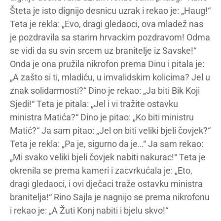
Šteta je isto dignijo desnicu uzrak i rekao je: „Haug!“
Teta je rekla: „Evo, dragi gledaoci, ova mladež nas
je pozdravila sa starim hrvackim pozdravom! Odma
se vidi da su svin srcem uz branitelje iz Savske!“
Onda je ona pružila nikrofon prema Dinu i pitala je:
„A zašto si ti, mladiću, u imvalidskim kolicima? Jel u
znak solidarmosti?“ Dino je rekao: „Ja biti Bik Koji
Sjedi!“ Teta je pitala: „Jel i vi tražite ostavku
ministra Matića?“ Dino je pitao: „Ko biti ministru
Matić?“ Ja sam pitao: „Jel on biti veliki bjeli čovjek?“
Teta je rekla: „Pa je, sigurno da je…“ Ja sam rekao:
„Mi svako veliki bjeli čovjek nabiti nakurac!“ Teta je
okrenila se prema kameri i zacvrkućala je: „Eto,
dragi gledaoci, i ovi dječaci traže ostavku ministra
branitelja!“ Rino Sajla je nagnijo se prema nikrofonu
i rekao je: „A Žuti Konj nabiti i bjelu skvo!“