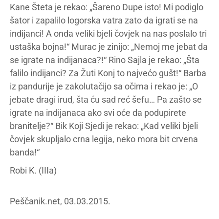
Kane Šteta je rekao: „Šareno Dupe isto! Mi podiglo
šator i zapalilo logorska vatra zato da igrati se na
indijanci! A onda veliki bjeli čovjek na nas poslalo tri
ustaška bojna!“ Murac je zinijo: „Nemoj me jebat da
se igrate na indijanaca?!“ Rino Sajla je rekao: „Šta
falilo indijanci? Za Žuti Konj to najvećo gušt!“ Barba
iz pandurije je zakolutačijo sa očima i rekao je: „O
jebate dragi irud, šta ću sad reć šefu… Pa zašto se
igrate na indijanaca ako svi oće da podupirete
branitelje?“ Bik Koji Sjedi je rekao: „Kad veliki bjeli
čovjek skupljalo crna legija, neko mora bit crvena
banda!“
Robi K. (IIIa)
Peščanik.net, 03.03.2015.