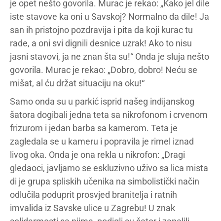
je opet nešto govorila. Murac je rekao: „Kako jel dile
iste stavove ka oni u Savskoj? Normalno da dile! Ja
san ih pristojno pozdravija i pita da koji kurac tu
rade, a oni svi dignili desnice uzrak! Ako to nisu
jasni stavovi, ja ne znan šta su!“ Onda je sluja nešto
govorila. Murac je rekao: „Dobro, dobro! Neću se
mišat, al ću držat situaciju na oku!“
Samo onda su u parkić isprid našeg indijanskog
šatora dogibali jedna teta sa nikrofonom i crvenom
frizurom i jedan barba sa kamerom. Teta je
zagledala se u kameru i popravila je rimel iznad
livog oka. Onda je ona rekla u nikrofon: „Dragi
gledaoci, javljamo se eskluzivno uživo sa lica mista
di je grupa spliskih učenika na simbolistički način
odlučila poduprit prosvjed branitelja i ratnih
imvalida iz Savske ulice u Zagrebu! U znak