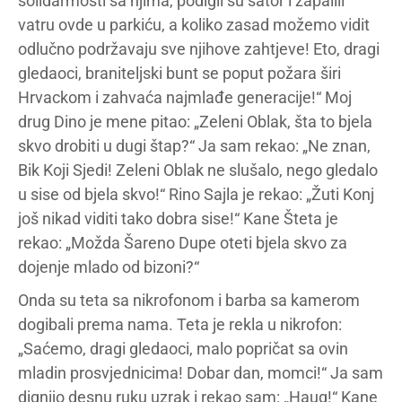
solidarmosti sa njima, podigli su šator i zapalili
vatru ovde u parkiću, a koliko zasad možemo vidit
odlučno podržavaju sve njihove zahtjeve! Eto, dragi
gledaoci, braniteljski bunt se poput požara širi
Hrvackom i zahvaća najmlađe generacije!“ Moj
drug Dino je mene pitao: „Zeleni Oblak, šta to bjela
skvo drobiti u dugi štap?“ Ja sam rekao: „Ne znan,
Bik Koji Sjedi! Zeleni Oblak ne slušalo, nego gledalo
u sise od bjela skvo!“ Rino Sajla je rekao: „Žuti Konj
još nikad viditi tako dobra sise!“ Kane Šteta je
rekao: „Možda Šareno Dupe oteti bjela skvo za
dojenje mlado od bizoni?“
Onda su teta sa nikrofonom i barba sa kamerom
dogibali prema nama. Teta je rekla u nikrofon:
„Saćemo, dragi gledaoci, malo popričat sa ovin
mladin prosvjednicima! Dobar dan, momci!“ Ja sam
dignijo desnu ruku uzrak i rekao sam: „Haug!“ Kane