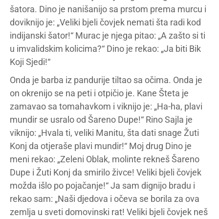
šatora. Dino je nanišanijo sa prstom prema murcu i
doviknijo je: „Veliki bjeli čovjek nemati šta radi kod
indijanski šator!“ Murac je njega pitao: „A zašto si ti
u imvalidskim kolicima?“ Dino je rekao: „Ja biti Bik
Koji Sjedi!“
Onda je barba iz pandurije tiltao sa očima. Onda je
on okrenijo se na peti i otpičio je. Kane Šteta je
zamavao sa tomahavkom i viknijo je: „Ha-ha, plavi
mundir se usralo od Šareno Dupe!“ Rino Sajla je
viknijo: „Hvala ti, veliki Manitu, šta dati snage Žuti
Konj da otjeraše plavi mundir!“ Moj drug Dino je
meni rekao: „Zeleni Oblak, molinte rekneš Šareno
Dupe i Žuti Konj da smirilo živce! Veliki bjeli čovjek
možda išlo po pojačanje!“ Ja sam dignijo bradu i
rekao sam: „Naši djedova i očeva se borila za ova
zemlja u sveti domovinski rat! Veliki bjeli čovjek neš