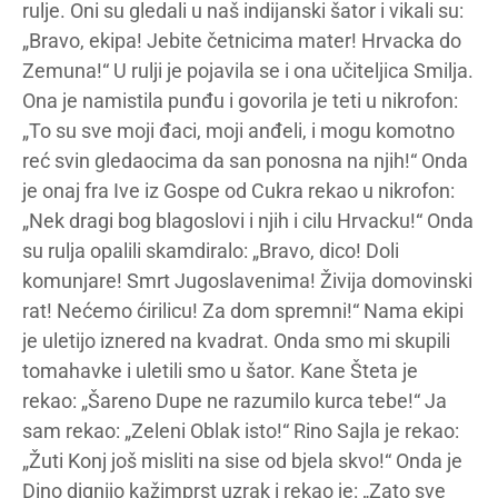
rulje. Oni su gledali u naš indijanski šator i vikali su:
„Bravo, ekipa! Jebite četnicima mater! Hrvacka do
Zemuna!“ U rulji je pojavila se i ona učiteljica Smilja.
Ona je namistila punđu i govorila je teti u nikrofon:
„To su sve moji đaci, moji anđeli, i mogu komotno
reć svin gledaocima da san ponosna na njih!“ Onda
je onaj fra Ive iz Gospe od Cukra rekao u nikrofon:
„Nek dragi bog blagoslovi i njih i cilu Hrvacku!“ Onda
su rulja opalili skamdiralo: „Bravo, dico! Doli
komunjare! Smrt Jugoslavenima! Živija domovinski
rat! Nećemo ćirilicu! Za dom spremni!“ Nama ekipi
je uletijo iznered na kvadrat. Onda smo mi skupili
tomahavke i uletili smo u šator. Kane Šteta je
rekao: „Šareno Dupe ne razumilo kurca tebe!“ Ja
sam rekao: „Zeleni Oblak isto!“ Rino Sajla je rekao:
„Žuti Konj još misliti na sise od bjela skvo!“ Onda je
Dino dignijo kažimprst uzrak i rekao je: „Zato sve