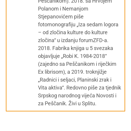
Peščanikom). 2018. sa Hrvojem
Polanom i Nemanjom
Stjepanovićem piše
fotomonografiju „Iza sedam logora
– od zločina kulture do kulture
zločina“ u izdanju forumZFD-a.
2018. Fabrika knjiga u 5 svezaka
objavljuje „Robi K. 1984-2018“
(zajedno sa Peščanikom i riječkim
Ex librisom), a 2019. troknjižje
„Radnici i seljaci, Planinski zrak i
Vita aktiva“. Redovno piše za tjednik
Srpskog narodnog vijeća Novosti i
za Peščanik. Živi u Splitu.