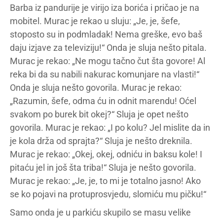
Barba iz pandurije je virijo iza borića i pričao je na
mobitel. Murac je rekao u sluju: „Je, je, šefe,
stoposto su in podmladak! Nema greške, evo baš
daju izjave za televiziju!“ Onda je sluja nešto pitala.
Murac je rekao: „Ne mogu tačno čut šta govore! Al
reka bi da su nabili nakurac komunjare na vlasti!“
Onda je sluja nešto govorila. Murac je rekao:
„Razumin, šefe, odma ću in odnit marendu! Oćel
svakom po burek bit okej?“ Sluja je opet nešto
govorila. Murac je rekao: „I po kolu? Jel mislite da in
je kola drža od sprajta?“ Sluja je nešto dreknila.
Murac je rekao: „Okej, okej, odniću in baksu kole! I
pitaću jel in još šta triba!“ Sluja je nešto govorila.
Murac je rekao: „Je, je, to mi je totalno jasno! Ako
se ko pojavi na protuprosvjedu, slomiću mu pičku!“
Samo onda je u parkiću skupilo se masu velike