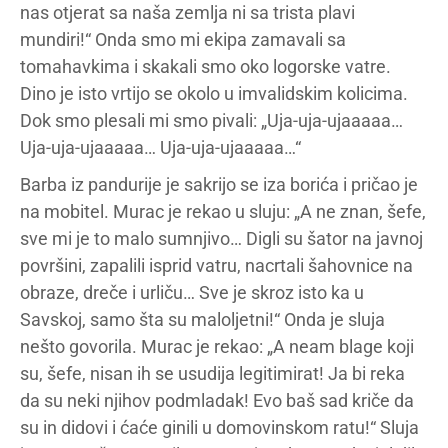
nas otjerat sa naša zemlja ni sa trista plavi
mundiri!“ Onda smo mi ekipa zamavali sa
tomahavkima i skakali smo oko logorske vatre.
Dino je isto vrtijo se okolo u imvalidskim kolicima.
Dok smo plesali mi smo pivali: „Uja-uja-ujaaaaa…
Uja-uja-ujaaaaa… Uja-uja-ujaaaaa…“
Barba iz pandurije je sakrijo se iza borića i pričao je
na mobitel. Murac je rekao u sluju: „A ne znan, šefe,
sve mi je to malo sumnjivo… Digli su šator na javnoj
površini, zapalili isprid vatru, nacrtali šahovnice na
obraze, dreče i urliču… Sve je skroz isto ka u
Savskoj, samo šta su maloljetni!“ Onda je sluja
nešto govorila. Murac je rekao: „A neam blage koji
su, šefe, nisan ih se usudija legitimirat! Ja bi reka
da su neki njihov podmladak! Evo baš sad kriče da
su in didovi i ćaće ginili u domovinskom ratu!“ Sluja