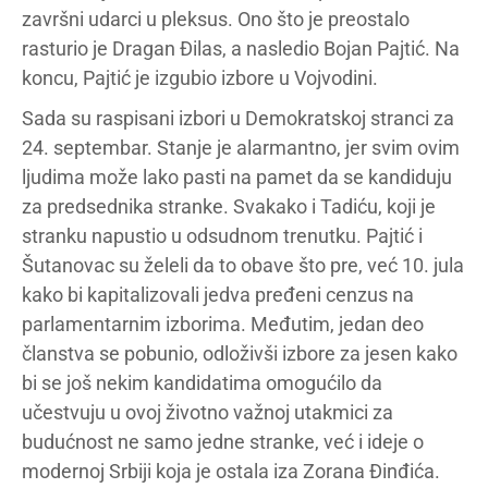
završni udarci u pleksus. Ono što je preostalo
rasturio je Dragan Đilas, a nasledio Bojan Pajtić. Na
koncu, Pajtić je izgubio izbore u Vojvodini.
Sada su raspisani izbori u Demokratskoj stranci za
24. septembar. Stanje je alarmantno, jer svim ovim
ljudima može lako pasti na pamet da se kandiduju
za predsednika stranke. Svakako i Tadiću, koji je
stranku napustio u odsudnom trenutku. Pajtić i
Šutanovac su želeli da to obave što pre, već 10. jula
kako bi kapitalizovali jedva pređeni cenzus na
parlamentarnim izborima. Međutim, jedan deo
članstva se pobunio, odloživši izbore za jesen kako
bi se još nekim kandidatima omogućilo da
učestvuju u ovoj životno važnoj utakmici za
budućnost ne samo jedne stranke, već i ideje o
modernoj Srbiji koja je ostala iza Zorana Đinđića.