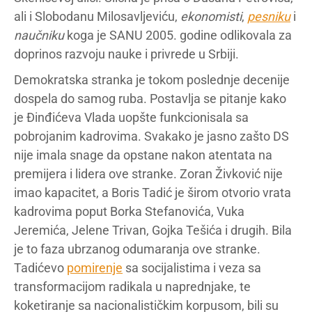
ali i Slobodanu Milosavljeviću,
ekonomisti
,
pesniku
i
naučniku
koga je SANU 2005. godine odlikovala za
doprinos razvoju nauke i privrede u Srbiji.
Demokratska stranka je tokom poslednje decenije
dospela do samog ruba. Postavlja se pitanje kako
je Đinđićeva Vlada uopšte funkcionisala sa
pobrojanim kadrovima. Svakako je jasno zašto DS
nije imala snage da opstane nakon atentata na
premijera i lidera ove stranke. Zoran Živković nije
imao kapacitet, a Boris Tadić je širom otvorio vrata
kadrovima poput Borka Stefanovića, Vuka
Jeremića, Jelene Trivan, Gojka Tešića i drugih. Bila
je to faza ubrzanog odumaranja ove stranke.
Tadićevo
pomirenje
sa socijalistima i veza sa
transformacijom radikala u naprednjake, te
koketiranje sa nacionalističkim korpusom, bili su