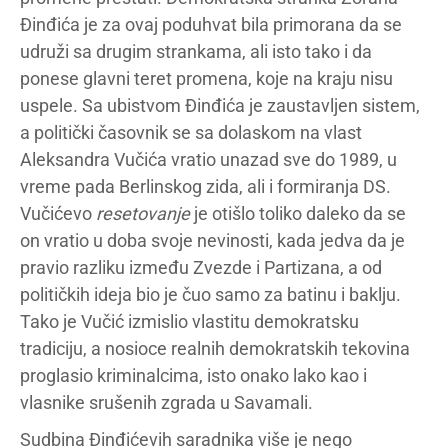
Đinđića je za ovaj poduhvat bila primorana da se
udruži sa drugim strankama, ali isto tako i da
ponese glavni teret promena, koje na kraju nisu
uspele. Sa ubistvom Đinđića je zaustavljen sistem,
a politički časovnik se sa dolaskom na vlast
Aleksandra Vučića vratio unazad sve do 1989, u
vreme pada Berlinskog zida, ali i formiranja DS.
Vučićevo
resetovanje
je otišlo toliko daleko da se
on vratio u doba svoje nevinosti, kada jedva da je
pravio razliku između Zvezde i Partizana, a od
političkih ideja bio je čuo samo za batinu i baklju.
Tako je Vučić izmislio vlastitu demokratsku
tradiciju, a nosioce realnih demokratskih tekovina
proglasio kriminalcima, isto onako lako kao i
vlasnike srušenih zgrada u Savamali.
Sudbina Đinđićevih saradnika više je nego