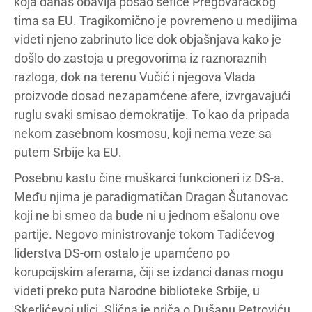
koja danas obavlja posao šefice Pregovaračkog
tima sa EU. Tragikomično je povremeno u medijima
videti njeno zabrinuto lice dok objašnjava kako je
došlo do zastoja u pregovorima iz raznoraznih
razloga, dok na terenu Vučić i njegova Vlada
proizvode dosad nezapamćene afere, izvrgavajući
ruglu svaki smisao demokratije. To kao da pripada
nekom zasebnom kosmosu, koji nema veze sa
putem Srbije ka EU.
Posebnu kastu čine muškarci funkcioneri iz DS-a.
Među njima je paradigmatičan Dragan Šutanovac
koji ne bi smeo da bude ni u jednom ešalonu ove
partije. Negovo ministrovanje tokom Tadićevog
liderstva DS-om ostalo je upamćeno po
korupcijskim aferama, čiji se izdanci danas mogu
videti preko puta Narodne biblioteke Srbije, u
Skerlićevoj ulici. Slična je priča o Dušanu Petroviću,