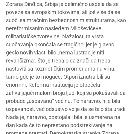
Zorana Đinđića, Srbija je delimično uspela da se
poveže sa evropskim tokovima, ali još više da se
suoči sa mračnim bezbednosnim strukturama, kao
nereformisanim nasleđem Miloševićeve
militarističke tvorevine. Nažalost, ta vrsta
suočavanja okončala se tragično, jer je glavno
geslo novih vlasti bilo „nema lustracije niti
revanšizma“, što je trebalo da znači da treba
nastaviti sa kozmetičkim promenama na vrhu,
tamo gde je to moguće. Otpori iznutra bili su
enormni. Reforma institucija je otpočela
zahvaljujući malom broju ljudi koji su pokušavali da
probude „uspavanu“ većinu. To naravno, nije bila
uspavanost, već odsustvo volje da se bilo šta uradi.
Nada je, naravno, postojala i bila je usmerena na
dan kada će to neprestano podstrekivanje na
promene prestati. Demokratska stranka Zorana