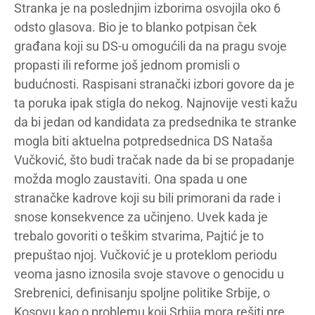
Stranka je na poslednjim izborima osvojila oko 6
odsto glasova. Bio je to blanko potpisan ček
građana koji su DS-u omogućili da na pragu svoje
propasti ili reforme još jednom promisli o
budućnosti. Raspisani stranački izbori govore da je
ta poruka ipak stigla do nekog. Najnovije vesti kažu
da bi jedan od kandidata za predsednika te stranke
mogla biti aktuelna potpredsednica DS Nataša
Vučković, što budi tračak nade da bi se propadanje
možda moglo zaustaviti. Ona spada u one
stranačke kadrove koji su bili primorani da rade i
snose konsekvence za učinjeno. Uvek kada je
trebalo govoriti o teškim stvarima, Pajtić je to
prepuštao njoj. Vučković je u proteklom periodu
veoma jasno iznosila svoje stavove o genocidu u
Srebrenici, definisanju spoljne politike Srbije, o
Kosovu kao o problemu koji Srbija mora rešiti pre