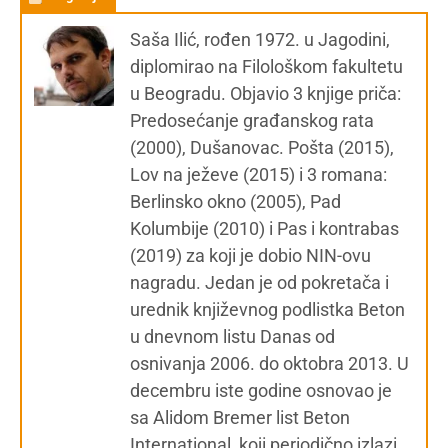
Saša Ilić, rođen 1972. u Jagodini,
diplomirao na Filološkom fakultetu
u Beogradu. Objavio 3 knjige priča:
Predosećanje građanskog rata
(2000), Dušanovac. Pošta (2015),
Lov na ježeve (2015) i 3 romana:
Berlinsko okno (2005), Pad
Kolumbije (2010) i Pas i kontrabas
(2019) za koji je dobio NIN-ovu
nagradu. Jedan je od pokretača i
urednik književnog podlistka Beton
u dnevnom listu Danas od
osnivanja 2006. do oktobra 2013. U
decembru iste godine osnovao je
sa Alidom Bremer list Beton
International, koji periodično izlazi