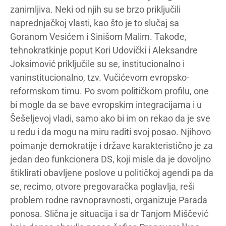
zanimljiva. Neki od njih su se brzo priključili
naprednjačkoj vlasti, kao što je to slučaj sa
Goranom Vesićem i Sinišom Malim. Takođe,
tehnokratkinje poput Kori Udovički i Aleksandre
Joksimović priključile su se, institucionalno i
vaninstitucionalno, tzv. Vučićevom evropsko-
reformskom timu. Po svom političkom profilu, one
bi mogle da se bave evropskim integracijama i u
Šešeljevoj vladi, samo ako bi im on rekao da je sve
u redu i da mogu na miru raditi svoj posao. Njihovo
poimanje demokratije i države karakteristično je za
jedan deo funkcionera DS, koji misle da je dovoljno
štiklirati obavljene poslove u političkoj agendi pa da
se, recimo, otvore pregovaračka poglavlja, reši
problem rodne ravnopravnosti, organizuje Parada
ponosa. Slična je situacija i sa dr Tanjom Miščević