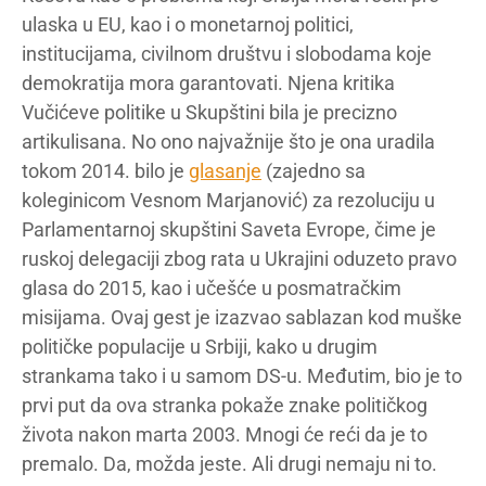
ulaska u EU, kao i o monetarnoj politici,
institucijama, civilnom društvu i slobodama koje
demokratija mora garantovati. Njena kritika
Vučićeve politike u Skupštini bila je precizno
artikulisana. No ono najvažnije što je ona uradila
tokom 2014. bilo je
glasanje
(zajedno sa
koleginicom Vesnom Marjanović) za rezoluciju u
Parlamentarnoj skupštini Saveta Evrope, čime je
ruskoj delegaciji zbog rata u Ukrajini oduzeto pravo
glasa do 2015, kao i učešće u posmatračkim
misijama. Ovaj gest je izazvao sablazan kod muške
političke populacije u Srbiji, kako u drugim
strankama tako i u samom DS-u. Međutim, bio je to
prvi put da ova stranka pokaže znake političkog
života nakon marta 2003. Mnogi će reći da je to
premalo. Da, možda jeste. Ali drugi nemaju ni to.