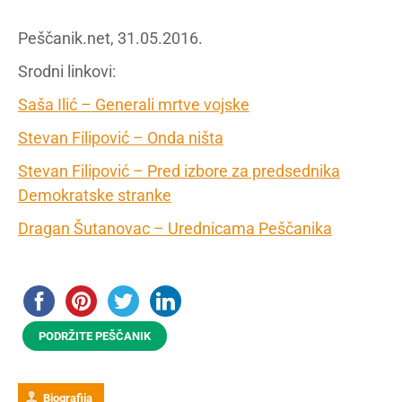
Peščanik.net, 31.05.2016.
Srodni linkovi:
Saša Ilić – Generali mrtve vojske
Stevan Filipović – Onda ništa
Stevan Filipović – Pred izbore za predsednika
Demokratske stranke
Dragan Šutanovac – Urednicama Peščanika
PODRŽITE PEŠČANIK
Biografija