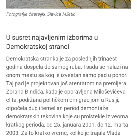
Fotografije čitateljki, Slavica Miletić
U susret najavljenim izborima u
Demokratskoj stranci
Demokratska stranka je za poslednjih trinaest
godina dospela do samog ruba. I sada se nalazi na
onom mestu sa kog je izvestan samo pad u ponor.
Taj pad je projektovan još atentatom na premijera
Zorana Đinđića, kada je oporavljena Miloševićeva
elita, podržana političkom emigracijom u Rusiji,
otpočela dug i temeljan period demontaže
demokratskih tekovina koje su proistekle iz veoma
kratkog perioda, od 25. januara 2001. do 12. marta
2003. Za to kratko vreme, koliko je trajala Vlada