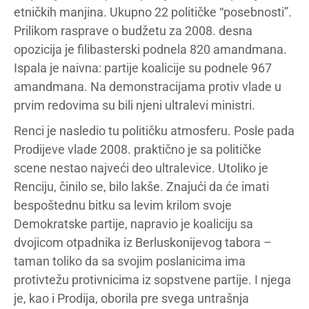
etničkih manjina. Ukupno 22 političke “posebnosti”.
Prilikom rasprave o budžetu za 2008. desna
opozicija je filibasterski podnela 820 amandmana.
Ispala je naivna: partije koalicije su podnele 967
amandmana. Na demonstracijama protiv vlade u
prvim redovima su bili njeni ultralevi ministri.
Renci je nasledio tu političku atmosferu. Posle pada
Prodijeve vlade 2008. praktično je sa političke
scene nestao najveći deo ultralevice. Utoliko je
Renciju, činilo se, bilo lakše. Znajući da će imati
bespoštednu bitku sa levim krilom svoje
Demokratske partije, napravio je koaliciju sa
dvojicom otpadnika iz Berluskonijevog tabora –
taman toliko da sa svojim poslanicima ima
protivtežu protivnicima iz sopstvene partije. I njega
je, kao i Prodija, oborila pre svega untrašnja