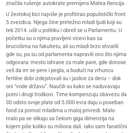
značila rušenje autokrate premijera Matea Rencija.
U žestokoj bici najviše je profitirao populistički front
5 zvezdica. Njega čine pretežno mladi ljudi koji su
tek 2014. ušli u politiku i obreli se u Parlamentu. U
početku su o njima pravljeni vicevi kao sa
brucošima na fakultetu, ali su mladi brzo shvatili
gde su, pa su od parlamenta napravili ono što njima
odgovara: mesto ishrane za male pare, gde donose
veš da im se pere i pegla, a budući na vrhuncu
fertilne dobi izdejstovali su i jaslice za decu – dok
oni “vode državu”. Naučili su kako se naduvavaju
putni i drugi troškovi. Time kompenzuju obavezu da
30 odsto svoje plate od 5.000 evra daju u poseban
fond za pomoć mladima u maloj privredi. Malo-
malo pa se slikaju sa čekom giga dimenzija na
kojem piše koliko su miliona dali. Iako sam fanatični