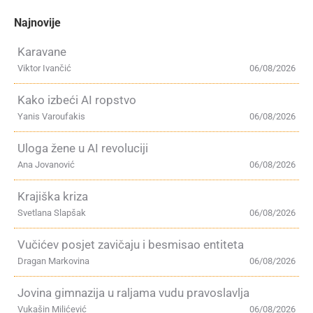
Najnovije
Karavane
Viktor Ivančić
06/08/2026
Kako izbeći AI ropstvo
Yanis Varoufakis
06/08/2026
Uloga žene u AI revoluciji
Ana Jovanović
06/08/2026
Krajiška kriza
Svetlana Slapšak
06/08/2026
Vučićev posjet zavičaju i besmisao entiteta
Dragan Markovina
06/08/2026
Jovina gimnazija u raljama vudu pravoslavlja
Vukašin Milićević
06/08/2026