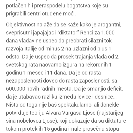
potlačenih i preraspodelu bogatstva koje su
prigrabili centri otuđene moći.
Objektivnost nalaže da se kaže kako je arogantni,
sveprisutni japajajac i “diktator” Renci za 1.000
dana vladavine uspeo da preobrati silazni tok
razvoja Italije od minus 2 na uzlazni od plus 1
odsto. Da je uspeo da prosek trajanja vlada od 2.
svetskog rata naovamo izgura na rekordnih 1
godinu 1 mesec i 11 dana. Da je od rasta
nezaposlenosti doveo do rasta zaposlenosti, sa
600.000 novih radnih mesta. Da je smanjio deficit,
da je utabavao razliku između levice i desnice…
Ništa od toga nije baš spektakularno, ali donekle
potvrđuje teoriju Alvara Vargasa Ljose (najstarijeg
sina nobelovca Ljose), koji dokazuje da su diktature
tokom proteklih 15 godina imale prosečnu stopu