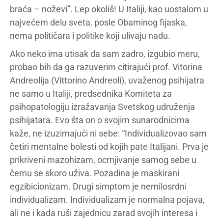
braća – noževi”. Lep okoliš! U Italiji, kao uostalom u
najvećem delu sveta, posle Obaminog fijaska,
nema političara i politike koji ulivaju nadu.
Ako neko ima utisak da sam zadro, izgubio meru,
probao bih da ga razuverim citirajući prof. Vitorina
Andreolija (Vittorino Andreoli), uvaženog psihijatra
ne samo u Italiji, predsednika Komiteta za
psihopatologiju izražavanja Svetskog udruženja
psihijatara. Evo šta on o svojim sunarodnicima
kaže, ne izuzimajući ni sebe: “Individualizovao sam
četiri mentalne bolesti od kojih pate Italijani. Prva je
prikriveni mazohizam, ocrnjivanje samog sebe u
čemu se skoro uživa. Pozadina je maskirani
egzibicionizam. Drugi simptom je nemilosrdni
individualizam. Individualizam je normalna pojava,
ali ne i kada ruši zajednicu zarad svojih interesa i