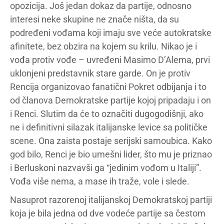
opozicija. Još jedan dokaz da partije, odnosno
interesi neke skupine ne znače ništa, da su
podređeni vođama koji imaju sve veće autokratske
afinitete, bez obzira na kojem su krilu. Nikao je i
vođa protiv vođe – uvređeni Masimo D’Alema, prvi
uklonjeni predstavnik stare garde. On je protiv
Rencija organizovao fanatični Pokret odbijanja i to
od članova Demokratske partije kojoj pripadaju i on
i Renci. Slutim da će to označiti dugogodišnji, ako
ne i definitivni silazak italijanske levice sa političke
scene. Ona zaista postaje serijski samoubica. Kako
god bilo, Renci je bio umešni lider, što mu je priznao
i Berluskoni nazvavši ga “jedinim vođom u Italiji”.
Vođa više nema, a mase ih traže, vole i slede.
Nasuprot razorenoj italijanskoj Demokratskoj partiji
koja je bila jedna od dve vodeće partije sa čestom