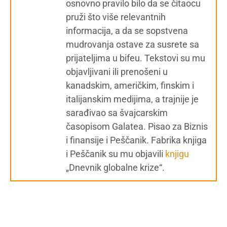
osnovno pravilo bilo da se čitaocu
pruži što više relevantnih
informacija, a da se sopstvena
mudrovanja ostave za susrete sa
prijateljima u bifeu. Tekstovi su mu
objavljivani ili prenošeni u
kanadskim, američkim, finskim i
italijanskim medijima, a trajnije je
sarađivao sa švajcarskim
časopisom Galatea. Pisao za Biznis
i finansije i Peščanik. Fabrika knjiga
i Peščanik su mu objavili
knjigu
„Dnevnik globalne krize“.