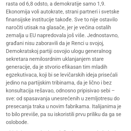
rasta od 6,8 odsto, a demokratije samo 1,9.
Ekonomija voli autokrate, strani partneri i svetske
finansijske institucije takođe. Sve to nije ostavilo
naročiti utisak na glasače, jer je većina ostalih
zemalja u EU napredovala još više. Jednostavno,
građani nisu zaboravili da je Renci u svojoj,
Demokratskoj partiji osvojio ulogu generalnog
sekretara nemilosrdnim uklanjanjem stare
generacije, da je stvorio efikasan tim mladih
egzekutivaca, koji bi se levičarskih ideja prisećali
jedino na partijskim tribinama, da je lično i bez
konsultacija rešavao, odnosno pripisivao sebi –
sve: od spasavanja unesrećenih u zemljotresu do
presecanja traka u novim fabrikama. Italijanima je
to bilo previše, pa su iskoristili prvu priliku da ga se
oslobode.