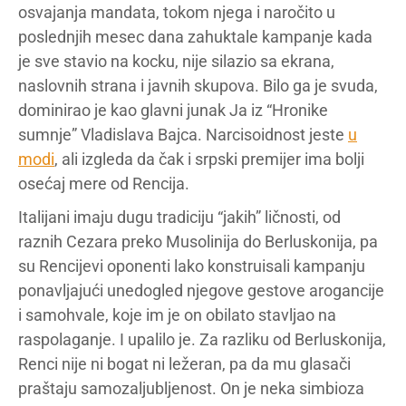
osvajanja mandata, tokom njega i naročito u
poslednjih mesec dana zahuktale kampanje kada
je sve stavio na kocku, nije silazio sa ekrana,
naslovnih strana i javnih skupova. Bilo ga je svuda,
dominirao je kao glavni junak Ja iz “Hronike
sumnje” Vladislava Bajca. Narcisoidnost jeste
u
modi
, ali izgleda da čak i srpski premijer ima bolji
osećaj mere od Rencija.
Italijani imaju dugu tradiciju “jakih” ličnosti, od
raznih Cezara preko Musolinija do Berluskonija, pa
su Rencijevi oponenti lako konstruisali kampanju
ponavljajući unedogled njegove gestove arogancije
i samohvale, koje im je on obilato stavljao na
raspolaganje. I upalilo je. Za razliku od Berluskonija,
Renci nije ni bogat ni ležeran, pa da mu glasači
praštaju samozaljubljenost. On je neka simbioza