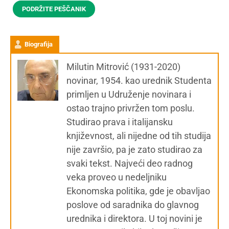
PODRŽITE PEŠČANIK
Biografija
Milutin Mitrović (1931-2020)
novinar, 1954. kao urednik Studenta
primljen u Udruženje novinara i
ostao trajno privržen tom poslu.
Studirao prava i italijansku
književnost, ali nijedne od tih studija
nije završio, pa je zato studirao za
svaki tekst. Najveći deo radnog
veka proveo u nedeljniku
Ekonomska politika, gde je obavljao
poslove od saradnika do glavnog
urednika i direktora. U toj novini je