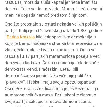
rastu), taj mora da sluša kapital jer neće imati šta
da jede. Tako se danas vlada. Moram li reći da se ni
meni ne dopada nemoć pred tom činjnicom.
Ono što preostaje su ostaci nekada velikih političkih
partija. Italija je od 2. svetskog rata do 1983. godine
i
Betina Kraksija
bila jednopartijska demokatija u
kojoj je Demohrišćanska stranka bila neprekidno na
vlasti, čak i kada je bivala u koalicijama. Onda se
raspala i u 17 partijskih metamorfoza posejala veći
deo svojih kadrova. Čak su i današnje mlade vođe
demokrata Renci, Fraćeskini, Leta… bili
demohrišćanski pioniri. Niko više nije politička
“plava krv”. I fašisti imaju svoju lepezu otpadaka.
Osim Pokreta 5 zvezdica samo je još Severna liga
autohtona politička masa. Berluskoni je članstvo
svoje partije sakupio iz redova demohrišćana,