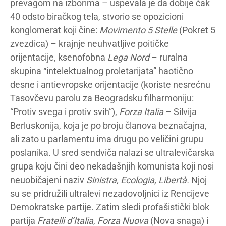
prevagom na izborima – uspevala je da dobije čak
40 odsto biračkog tela, stvorio se opozicioni
konglomerat koji čine:
Movimento
5
Stelle
(Pokret 5
zvezdica) – krajnje neuhvatljive poitičke
orijentacije, ksenofobna
Lega Nord
– ruralna
skupina “intelektualnog proletarijata” haotično
desne i antievropske orijentacije (koriste nesrećnu
Tasovčevu parolu za Beogradsku filharmoniju:
“Protiv svega i protiv svih”),
Forza Italia
– Silvija
Berluskonija, koja je po broju članova beznačajna,
ali zato u parlamentu ima drugu po veličini grupu
poslanika. U sred sendviča nalazi se ultralevičarska
grupa koju čini deo nekadašnjih komunista koji nosi
neuobičajeni naziv
Sinistra, Ecologia, Libertà.
Njoj
su se pridružili ultralevi nezadovoljnici iz Rencijeve
Demokratske partije. Zatim sledi profašistički blok
partija
Fratelli d’Italia
,
Forza Nuova
(Nova snaga) i