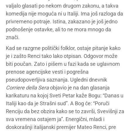
valjalo glasati po nekom drugom zakonu, a takva
komedija nije moguća ni u Italiji. Ima još razloga da
privremeno potraje. Istina, zakazano je još jedno
podnošenje ostavke, ali to ne mora mnogo da
znači.
Kad se razgrne politički folklor, ostaje pitanje kako
je i zašto Renci tako lako otpisan. Odgovor može
biti poučan. Zato i pišem u fazi kada se uglavnom
prenose agencijske vesti i pogrešna
pseudopoverljiva saznanja. Ugledni dnevnik
Corriere
della Sera
objavio je na dan glasanja
karikaturu na kojoj Sveti Petar kaže Bogu: “Danas u
Italiji kao da je Strašni sud”. A Bog će: “Poruči
Renciju da bez obzira kako se to završi, Svevišnji za
sva vremena ostajem ja”. Energični, mladi i
doskorašnji italijanski premijer Mateo Renci, pre