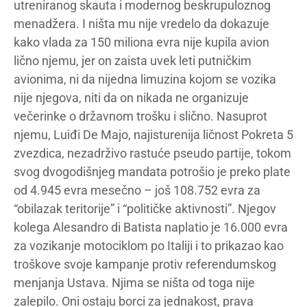
utreniranog skauta i modernog beskrupuloznog
menadžera. I ništa mu nije vredelo da dokazuje
kako vlada za 150 miliona evra nije kupila avion
lično njemu, jer on zaista uvek leti putničkim
avionima, ni da nijedna limuzina kojom se vozika
nije njegova, niti da on nikada ne organizuje
večerinke o državnom trošku i slično. Nasuprot
njemu, Luiđi De Majo, najisturenija ličnost Pokreta 5
zvezdica, nezadrživo rastuće pseudo partije, tokom
svog dvogodišnjeg mandata potrošio je preko plate
od 4.945 evra mesečno – još 108.752 evra za
“obilazak teritorije” i “političke aktivnosti”. Njegov
kolega Alesandro di Batista naplatio je 16.000 evra
za vozikanje motociklom po Italiji i to prikazao kao
troškove svoje kampanje protiv referendumskog
menjanja Ustava. Njima se ništa od toga nije
zalepilo. Oni ostaju borci za jednakost, prava