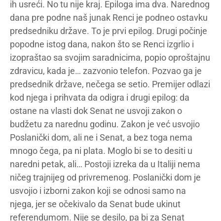
ih usreći. No tu nije kraj. Epiloga ima dva. Narednog
dana pre podne naš junak Renci je podneo ostavku
predsedniku države. To je prvi epilog. Drugi počinje
popodne istog dana, nakon što se Renci izgrlio i
izopraštao sa svojim saradnicima, popio oproštajnu
zdravicu, kada je… zazvonio telefon. Pozvao ga je
predsednik države, nečega se setio. Premijer odlazi
kod njega i prihvata da odigra i drugi epilog: da
ostane na vlasti dok Senat ne usvoji zakon o
budžetu za narednu godinu. Zakon je već usvojio
Poslanički dom, ali ne i Senat, a bez toga nema
mnogo čega, pa ni plata. Moglo bi se to desiti u
naredni petak, ali… Postoji izreka da u Italiji nema
ničeg trajnijeg od privremenog. Poslanički dom je
usvojio i izborni zakon koji se odnosi samo na
njega, jer se očekivalo da Senat bude ukinut
referendumom. Nije se desilo, pa bi za Senat