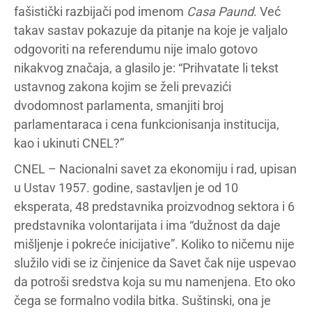
fašistički razbijači pod imenom
Casa Paund
. Već
takav sastav pokazuje da pitanje na koje je valjalo
odgovoriti na referendumu nije imalo gotovo
nikakvog značaja, a glasilo je: “Prihvatate li tekst
ustavnog zakona kojim se želi prevazići
dvodomnost parlamenta, smanjiti broj
parlamentaraca i cena funkcionisanja institucija,
kao i ukinuti CNEL?”
CNEL – Nacionalni savet za ekonomiju i rad, upisan
u Ustav 1957. godine, sastavljen je od 10
eksperata, 48 predstavnika proizvodnog sektora i 6
predstavnika volontarijata i ima “dužnost da daje
mišljenje i pokreće inicijative”. Koliko to ničemu nije
služilo vidi se iz činjenice da Savet čak nije uspevao
da potroši sredstva koja su mu namenjena. Eto oko
čega se formalno vodila bitka. Suštinski, ona je