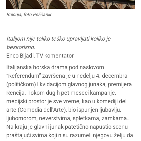
Bolonja, foto Peščanik
Italijom nije toliko teško upravljati koliko je
beskorisno.
Enco Bijađi, TV komentator
Italijanska horska drama pod naslovom
“Referendum” završena je u nedelju 4. decembra
(političkom) likvidacijom glavnog junaka, premijera
Rencija. Tokom dugih pet meseci kampanje,
medijski prostor je sve vreme, kao u komediji del
arte (Comedia dell’Arte), bio ispunjen ljubavlju,
ljubomorom, neverstvima, spletkama, zamkama…
Na kraju je glavni junak patetično napustio scenu
praštajući svima koji nisu razumeli njegovu želju da