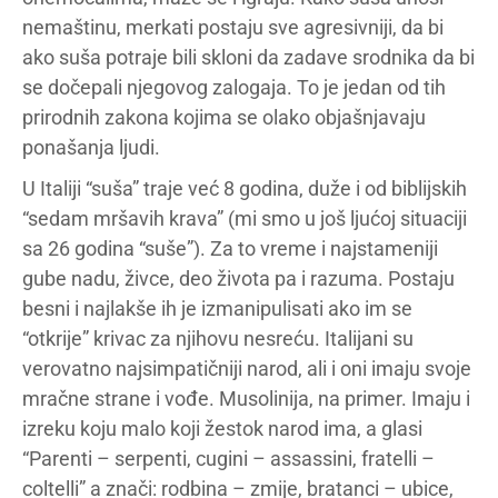
nemaštinu, merkati postaju sve agresivniji, da bi
ako suša potraje bili skloni da zadave srodnika da bi
se dočepali njegovog zalogaja. To je jedan od tih
prirodnih zakona kojima se olako objašnjavaju
ponašanja ljudi.
U Italiji “suša” traje već 8 godina, duže i od biblijskih
“sedam mršavih krava” (mi smo u još ljućoj situaciji
sa 26 godina “suše”). Za to vreme i najstameniji
gube nadu, živce, deo života pa i razuma. Postaju
besni i najlakše ih je izmanipulisati ako im se
“otkrije” krivac za njihovu nesreću. Italijani su
verovatno najsimpatičniji narod, ali i oni imaju svoje
mračne strane i vođe. Musolinija, na primer. Imaju i
izreku koju malo koji žestok narod ima, a glasi
“Parenti – serpenti, cugini – assassini, fratelli –
coltelli” a znači: rodbina – zmije, bratanci – ubice,