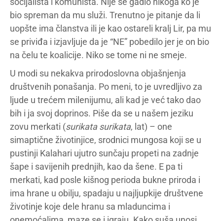
socijalista i komunista. Nije se gadio nikoga ko je
bio spreman da mu služi. Trenutno je pitanje da li
uopšte ima članstva ili je kao ostareli kralj Lir, pa mu
se priviđa i izjavljuje da je “NE” pobedilo jer je on bio
na čelu te koalicije. Niko se tome ni ne smeje.
U modi su nekakva prirodoslovna objašnjenja
društvenih ponašanja. Po meni, to je uvredljivo za
ljude u trećem milenijumu, ali kad je već tako dao
bih i ja svoj doprinos. Piše da se u našem jeziku
zovu merkati (
surikata surikata
, lat) – one
simaptične životinjice, srodnici mungosa koji se u
pustinji Kalahari ujutro sunčaju propeti na zadnje
šape i savijenih prednjih, kao da šene. E pa ti
merkati, kad posle kišnog perioda bukne priroda i
ima hrane u obilju, spadaju u najljupkije društvene
životinje koje dele hranu sa mladuncima i
onemoćalima, maze se i igraju. Kako suša unosi