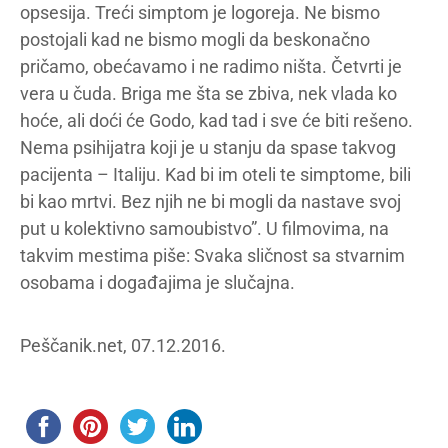
opsesija. Treći simptom je logoreja. Ne bismo
postojali kad ne bismo mogli da beskonačno
pričamo, obećavamo i ne radimo ništa. Četvrti je
vera u čuda. Briga me šta se zbiva, nek vlada ko
hoće, ali doći će Godo, kad tad i sve će biti rešeno.
Nema psihijatra koji je u stanju da spase takvog
pacijenta – Italiju. Kad bi im oteli te simptome, bili
bi kao mrtvi. Bez njih ne bi mogli da nastave svoj
put u kolektivno samoubistvo”. U filmovima, na
takvim mestima piše: Svaka sličnost sa stvarnim
osobama i događajima je slučajna.
Peščanik.net, 07.12.2016.