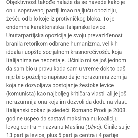
Objektivnost takođe nalaže da se navede kako je
on u sopstvenoj partiji imao najljuću opoziciju,
žešću od bilo koje iz protivničkog bloka. To je
endemna karakteristika italijanske levice.
Unutarpartijska opozicija je svoju prevaziđenost
branila retorikom odbrane humanizma, velikih
ideala i uopšte socijalnom krasnorečivošću koja
Italijanima ne nedostaje. Učinilo mi se još jednom
da sam bio u pravu kada sam u vreme dok to baš
nije bilo poželjno napisao da je nerazumna zemlja
koja ne dozvoljava postojanje žestoke levice
(komunista) kao najboljeg kritičara vlasti, ali je još
nerazumnija ona koja im dozvoli da dođu na vlast.
Italijanski dokaz je sledeći: Romano Prodi je 2008.
godine uspeo da sastavi maksimalnu koaliciju
levog centra – nazvanu Maslina (
Ulivo
). Činile su je
13 partija levice, plus 5 partija centra i 4 partije