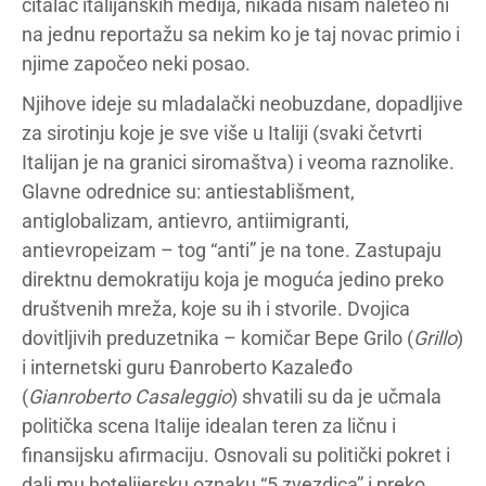
čitalac italijanskih medija, nikada nisam naleteo ni
na jednu reportažu sa nekim ko je taj novac primio i
njime započeo neki posao.
Njihove ideje su mladalački neobuzdane, dopadljive
za sirotinju koje je sve više u Italiji (svaki četvrti
Italijan je na granici siromaštva) i veoma raznolike.
Glavne odrednice su: antiestablišment,
antiglobalizam, antievro, antiimigranti,
antievropeizam – tog “anti” je na tone. Zastupaju
direktnu demokratiju koja je moguća jedino preko
društvenih mreža, koje su ih i stvorile. Dvojica
dovitljivih preduzetnika – komičar Bepe Grilo (
Grillo
)
i internetski guru Đanroberto Kazaleđo
(
Gianroberto Casaleggio
) shvatili su da je učmala
politička scena Italije idealan teren za ličnu i
finansijsku afirmaciju. Osnovali su politički pokret i
dali mu hotelijersku oznaku “5 zvezdica” i preko