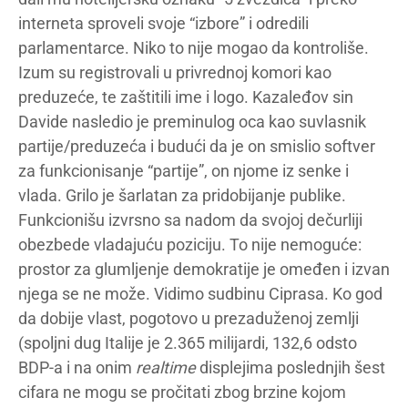
interneta sproveli svoje “izbore” i odredili
parlamentarce. Niko to nije mogao da kontroliše.
Izum su registrovali u privrednoj komori kao
preduzeće, te zaštitili ime i logo. Kazaleđov sin
Davide nasledio je preminulog oca kao suvlasnik
partije/preduzeća i budući da je on smislio softver
za funkcionisanje “partije”, on njome iz senke i
vlada. Grilo je šarlatan za pridobijanje publike.
Funkcionišu izvrsno sa nadom da svojoj dečurliji
obezbede vladajuću poziciju. To nije nemoguće:
prostor za glumljenje demokratije je omeđen i izvan
njega se ne može. Vidimo sudbinu Ciprasa. Ko god
da dobije vlast, pogotovo u prezaduženoj zemlji
(spoljni dug Italije je 2.365 milijardi, 132,6 odsto
BDP-a i na onim
realtime
displejima poslednjih šest
cifara ne mogu se pročitati zbog brzine kojom