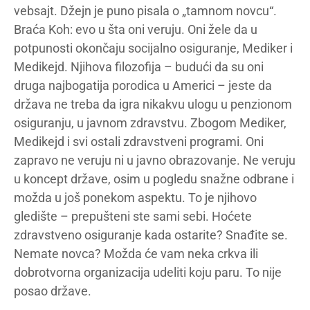
vebsajt. Džejn je puno pisala o „tamnom novcu“.
Braća Koh: evo u šta oni veruju. Oni žele da u
potpunosti okončaju socijalno osiguranje, Mediker i
Medikejd. Njihova filozofija – budući da su oni
druga najbogatija porodica u Americi – jeste da
država ne treba da igra nikakvu ulogu u penzionom
osiguranju, u javnom zdravstvu. Zbogom Mediker,
Medikejd i svi ostali zdravstveni programi. Oni
zapravo ne veruju ni u javno obrazovanje. Ne veruju
u koncept države, osim u pogledu snažne odbrane i
možda u još ponekom aspektu. To je njihovo
gledište – prepušteni ste sami sebi. Hoćete
zdravstveno osiguranje kada ostarite? Snađite se.
Nemate novca? Možda će vam neka crkva ili
dobrotvorna organizacija udeliti koju paru. To nije
posao države.