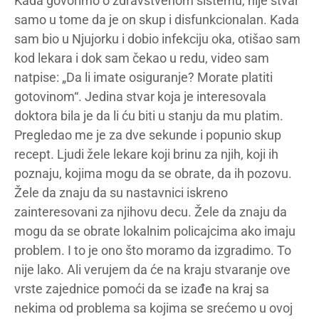
Kada govorimo o zdravstvenom sistemu, nije stvar
samo u tome da je on skup i disfunkcionalan. Kada
sam bio u Njujorku i dobio infekciju oka, otišao sam
kod lekara i dok sam čekao u redu, video sam
natpise: „Da li imate osiguranje? Morate platiti
gotovinom“. Jedina stvar koja je interesovala
doktora bila je da li ću biti u stanju da mu platim.
Pregledao me je za dve sekunde i popunio skup
recept. Ljudi žele lekare koji brinu za njih, koji ih
poznaju, kojima mogu da se obrate, da ih pozovu.
Žele da znaju da su nastavnici iskreno
zainteresovani za njihovu decu. Žele da znaju da
mogu da se obrate lokalnim policajcima ako imaju
problem. I to je ono što moramo da izgradimo. To
nije lako. Ali verujem da će na kraju stvaranje ove
vrste zajednice pomoći da se izađe na kraj sa
nekima od problema sa kojima se srećemo u ovoj