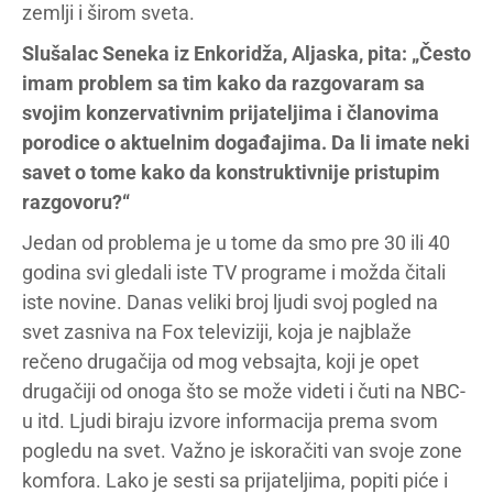
zemlji i širom sveta.
Slušalac Seneka iz Enkoridža, Aljaska, pita: „Često
imam problem sa tim kako da razgovaram sa
svojim konzervativnim prijateljima i članovima
porodice o aktuelnim događajima. Da li imate neki
savet o tome kako da konstruktivnije pristupim
razgovoru?“
Jedan od problema je u tome da smo pre 30 ili 40
godina svi gledali iste TV programe i možda čitali
iste novine. Danas veliki broj ljudi svoj pogled na
svet zasniva na Fox televiziji, koja je najblaže
rečeno drugačija od mog vebsajta, koji je opet
drugačiji od onoga što se može videti i čuti na NBC-
u itd. Ljudi biraju izvore informacija prema svom
pogledu na svet. Važno je iskoračiti van svoje zone
komfora. Lako je sesti sa prijateljima, popiti piće i