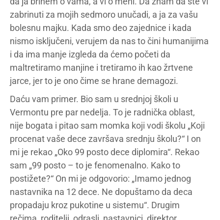
da ja brinem o vama, a vi o meni. Da znam da ste vi
zabrinuti za mojih sedmoro unučadi, a ja za vašu
bolesnu majku. Kada smo deo zajednice i kada
nismo isključeni, verujem da nas to čini humanijima
i da ima manje izgleda da ćemo početi da
maltretiramo manjine i tretiramo ih kao žrtvene
jarce, jer to je ono čime se hrane demagozi.
Daću vam primer. Bio sam u srednjoj školi u
Vermontu pre par nedelja. To je radnička oblast,
nije bogata i pitao sam momka koji vodi školu „Koji
procenat vaše dece završava srednju školu?“ I on
mi je rekao „Oko 99 posto dece diplomira“. Rekao
sam „99 posto – to je fenomenalno. Kako to
postižete?“ On mi je odgovorio: „Imamo jednog
nastavnika na 12 dece. Ne dopuštamo da deca
propadaju kroz pukotine u sistemu“. Drugim
rečima, roditelji, odrasli, nastavnici, direktor,