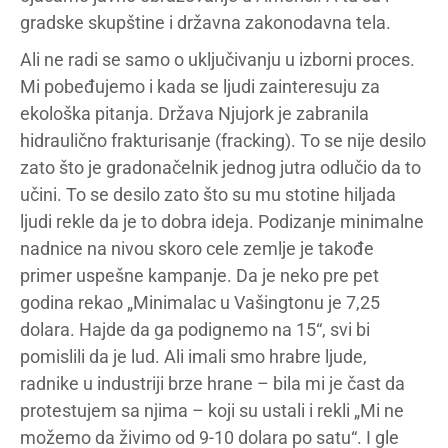
gradske skupštine i državna zakonodavna tela.
Ali ne radi se samo o uključivanju u izborni proces.
Mi pobeđujemo i kada se ljudi zainteresuju za
ekološka pitanja. Država Njujork je zabranila
hidraulično frakturisanje (fracking). To se nije desilo
zato što je gradonačelnik jednog jutra odlučio da to
učini. To se desilo zato što su mu stotine hiljada
ljudi rekle da je to dobra ideja. Podizanje minimalne
nadnice na nivou skoro cele zemlje je takođe
primer uspešne kampanje. Da je neko pre pet
godina rekao „Minimalac u Vašingtonu je 7,25
dolara. Hajde da ga podignemo na 15“, svi bi
pomislili da je lud. Ali imali smo hrabre ljude,
radnike u industriji brze hrane – bila mi je čast da
protestujem sa njima – koji su ustali i rekli „Mi ne
možemo da živimo od 9-10 dolara po satu“. I gle