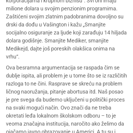
korporacijama i krupnom biznisu“. Svi oni imaju
milione dolara u svojim penzionim programima.
Zaštićeni svojim zlatnim padobranima dovoljno su
drski da dođu u Vašington i kažu „Smanjite
socijalno osiguranje za ljude koji zarađuju 14 hiljada
dolara godišnje. Smanjite Mediker, smanjite
Medikejd, dajte još poreskih olakšica onima na
vrhu“.
Ova besramna argumentacija se raspada čim se
dublje ispita, ali problem je u tome što se iz različitih
razloga to ne čini. Rasprave se skreću na problem
ličnog naoružanja, pitanje abortusa itd. Naš posao
je pre svega da budemo uključeni u politički proces
na svaki mogući način. Ovo znači da ne treba
okretati leđa lokalnom školskom odboru – to je
veoma značajna institucija, naročito ako želimo da
ojačamo javno obrazovanje u Americi. A tu su i