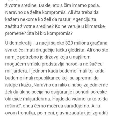
životne sredine. Dakle, eto s čim imamo posla.
Naravno da želite kompromis. Ali šta treba da
kažem nekome ko želi da rasturi Agenciju za
zaštitu životne sredine? Ko ne veruje u klimatske
promene? Šta bi bio kompromis?
U demokratiji i u naciji sa oko 320 miliona građana
svako će imati drugačiju tačku gledišta. Ali ono što
nam je potrebno je država koja u najširem
mogućem smislu predstavlja narod, a ne šačicu
milijardera. I jednom kada budemo imali to, kada
budemo imali republikance koji su spremni da
istupe i kažu „Naravno da niko u našoj zajednici ne
želi da ukine socijalno osiguranje i ponudi poreske
olakšice milijarderima. Hajde da vidimo kako to da
rešimo“, onda ćemo moći da sarađujemo. Ali u
ovom trenutku, po meni, glavni zadatak je izgraditi