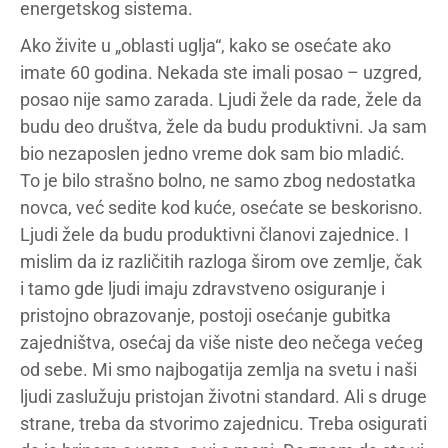
energetskog sistema.
Ako živite u „oblasti uglja“, kako se osećate ako
imate 60 godina. Nekada ste imali posao – uzgred,
posao nije samo zarada. Ljudi žele da rade, žele da
budu deo društva, žele da budu produktivni. Ja sam
bio nezaposlen jedno vreme dok sam bio mladić.
To je bilo strašno bolno, ne samo zbog nedostatka
novca, već sedite kod kuće, osećate se beskorisno.
Ljudi žele da budu produktivni članovi zajednice. I
mislim da iz različitih razloga širom ove zemlje, čak
i tamo gde ljudi imaju zdravstveno osiguranje i
pristojno obrazovanje, postoji osećanje gubitka
zajedništva, osećaj da više niste deo nečega većeg
od sebe. Mi smo najbogatija zemlja na svetu i naši
ljudi zaslužuju pristojan životni standard. Ali s druge
strane, treba da stvorimo zajednicu. Treba osigurati