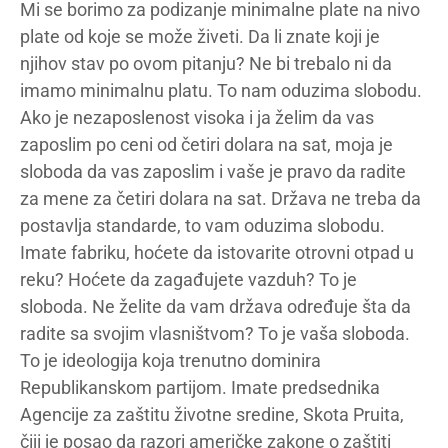
Mi se borimo za podizanje minimalne plate na nivo
plate od koje se može živeti. Da li znate koji je
njihov stav po ovom pitanju? Ne bi trebalo ni da
imamo minimalnu platu. To nam oduzima slobodu.
Ako je nezaposlenost visoka i ja želim da vas
zaposlim po ceni od četiri dolara na sat, moja je
sloboda da vas zaposlim i vaše je pravo da radite
za mene za četiri dolara na sat. Država ne treba da
postavlja standarde, to vam oduzima slobodu.
Imate fabriku, hoćete da istovarite otrovni otpad u
reku? Hoćete da zagađujete vazduh? To je
sloboda. Ne želite da vam država određuje šta da
radite sa svojim vlasništvom? To je vaša sloboda.
To je ideologija koja trenutno dominira
Republikanskom partijom. Imate predsednika
Agencije za zaštitu životne sredine, Skota Pruita,
čiji je posao da razori američke zakone o zaštiti