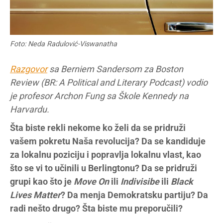
Foto: Neda Radulović-Viswanatha
Razgovor
sa Berniem Sandersom za Boston
Review (BR: A Political and Literary Podcast) vodio
je profesor Archon Fung sa Škole Kennedy na
Harvardu.
Šta biste rekli nekome ko želi da se pridruži
vašem pokretu Naša revolucija? Da se kandiduje
za lokalnu poziciju i popravlja lokalnu vlast, kao
što se vi to učinili u Berlingtonu? Da se pridruži
grupi kao što je
Move On
ili
Indivisibe
ili
Black
Lives Matter
? Da menja Demokratsku partiju? Da
radi nešto drugo? Šta biste mu preporučili?