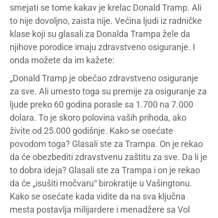
smejati se tome kakav je krelac Donald Tramp. Ali
to nije dovoljno, zaista nije. Većina ljudi iz radničke
klase koji su glasali za Donalda Trampa žele da
njihove porodice imaju zdravstveno osiguranje. I
onda možete da im kažete:
„Donald Tramp je obećao zdravstveno osiguranje
za sve. Ali umesto toga su premije za osiguranje za
ljude preko 60 godina porasle sa 1.700 na 7.000
dolara. To je skoro polovina vaših prihoda, ako
živite od 25.000 godišnje. Kako se osećate
povodom toga? Glasali ste za Trampa. On je rekao
da će obezbediti zdravstvenu zaštitu za sve. Da li je
to dobra ideja? Glasali ste za Trampa i on je rekao
da će „isušiti močvaru“ birokratije u Vašingtonu.
Kako se osećate kada vidite da na sva ključna
mesta postavlja milijardere i menadžere sa Vol