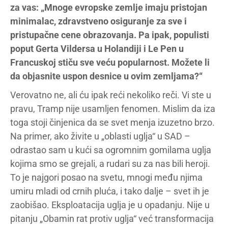
za vas: „Mnoge evropske zemlje imaju pristojan
minimalac, zdravstveno osiguranje za sve i
pristupačne cene obrazovanja. Pa ipak, populisti
poput Gerta Vildersa u Holandiji i Le Pen u
Francuskoj stiču sve veću popularnost. Možete li
da objasnite uspon desnice u ovim zemljama?“
Verovatno ne, ali ću ipak reći nekoliko reči. Vi ste u
pravu, Tramp nije usamljen fenomen. Mislim da iza
toga stoji činjenica da se svet menja izuzetno brzo.
Na primer, ako živite u „oblasti uglja“ u SAD –
odrastao sam u kući sa ogromnim gomilama uglja
kojima smo se grejali, a rudari su za nas bili heroji.
To je najgori posao na svetu, mnogi među njima
umiru mladi od crnih pluća, i tako dalje – svet ih je
zaobišao. Eksploatacija uglja je u opadanju. Nije u
pitanju „Obamin rat protiv uglja“ već transformacija