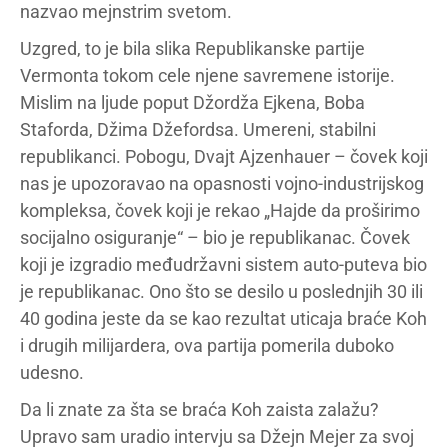
nazvao mejnstrim svetom.
Uzgred, to je bila slika Republikanske partije
Vermonta tokom cele njene savremene istorije.
Mislim na ljude poput Džordža Ejkena, Boba
Staforda, Džima Džefordsa. Umereni, stabilni
republikanci. Pobogu, Dvajt Ajzenhauer – čovek koji
nas je upozoravao na opasnosti vojno-industrijskog
kompleksa, čovek koji je rekao „Hajde da proširimo
socijalno osiguranje“ – bio je republikanac. Čovek
koji je izgradio međudržavni sistem auto-puteva bio
je republikanac. Ono što se desilo u poslednjih 30 ili
40 godina jeste da se kao rezultat uticaja braće Koh
i drugih milijardera, ova partija pomerila duboko
udesno.
Da li znate za šta se braća Koh zaista zalažu?
Upravo sam uradio intervju sa Džejn Mejer za svoj