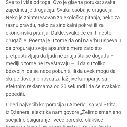
Sve to i više od toga. Ovo je glavna poruka: svaka
zajednica je drugačija. Svaka osoba je drugačija.
Neko je zainteresovan za ekološka pitanja, neko za
rasnu pravdu, neko za sindikalni pokret ili za
ekonomska pitanja. Dakle, svako će činiti nešto
drugačije. Poenta je u tome da oni na vrhu uspevaju
da proguraju svoje apsurdne mere zato što
pretpostavljaju da ljudi ne znaju šta se događa –
mediji o tome ne izveštavaju – ili da su toliko
bezvoljni da se neće pobuniti, ili da uvek mogu da
skupe dovoljno novca za lažljive kampanje sa
efektnim reklamama od 30 sekundi i da će svakako
pobediti.
Lideri najvećih korporacija u Americi, sa Vol Strita,
iz Dženeral elektrika nam govore „Želimo smanjeno
socijalno osiguranje i veće poreske olakšice