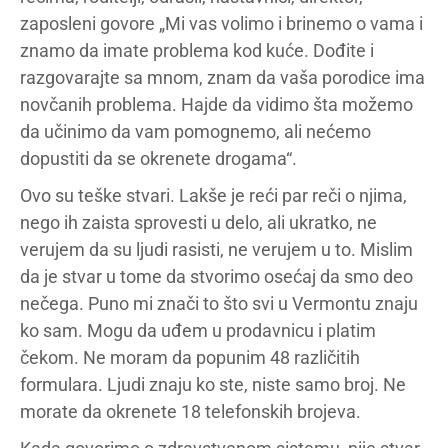
zaposleni govore „Mi vas volimo i brinemo o vama i
znamo da imate problema kod kuće. Dođite i
razgovarajte sa mnom, znam da vaša porodice ima
novčanih problema. Hajde da vidimo šta možemo
da učinimo da vam pomognemo, ali nećemo
dopustiti da se okrenete drogama“.
Ovo su teške stvari. Lakše je reći par reči o njima,
nego ih zaista sprovesti u delo, ali ukratko, ne
verujem da su ljudi rasisti, ne verujem u to. Mislim
da je stvar u tome da stvorimo osećaj da smo deo
nečega. Puno mi znači to što svi u Vermontu znaju
ko sam. Mogu da uđem u prodavnicu i platim
čekom. Ne moram da popunim 48 različitih
formulara. Ljudi znaju ko ste, niste samo broj. Ne
morate da okrenete 18 telefonskih brojeva.