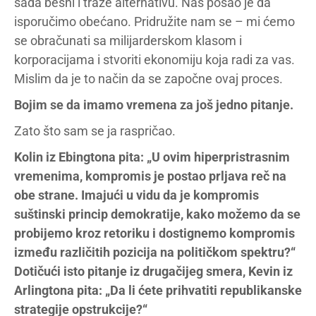
sada besni i traže alternativu. Naš posao je da
isporučimo obećano. Pridružite nam se – mi ćemo
se obračunati sa milijarderskom klasom i
korporacijama i stvoriti ekonomiju koja radi za vas.
Mislim da je to način da se započne ovaj proces.
Bojim se da imamo vremena za još jedno pitanje.
Zato što sam se ja raspričao.
Kolin iz Ebingtona pita: „U ovim hiperpristrasnim
vremenima, kompromis je postao prljava reč na
obe strane. Imajući u vidu da je kompromis
suštinski princip demokratije, kako možemo da se
probijemo kroz retoriku i dostignemo kompromis
između različitih pozicija na političkom spektru?“
Dotičući isto pitanje iz drugačijeg smera, Kevin iz
Arlingtona pita: „Da li ćete prihvatiti republikanske
strategije opstrukcije?“