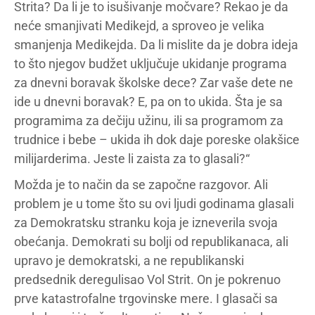
Strita? Da li je to isušivanje močvare? Rekao je da
neće smanjivati Medikejd, a sproveo je velika
smanjenja Medikejda. Da li mislite da je dobra ideja
to što njegov budžet uključuje ukidanje programa
za dnevni boravak školske dece? Zar vaše dete ne
ide u dnevni boravak? E, pa on to ukida. Šta je sa
programima za dečiju užinu, ili sa programom za
trudnice i bebe – ukida ih dok daje poreske olakšice
milijarderima. Jeste li zaista za to glasali?“
Možda je to način da se započne razgovor. Ali
problem je u tome što su ovi ljudi godinama glasali
za Demokratsku stranku koja je izneverila svoja
obećanja. Demokrati su bolji od republikanaca, ali
upravo je demokratski, a ne republikanski
predsednik deregulisao Vol Strit. On je pokrenuo
prve katastrofalne trgovinske mere. I glasači sa