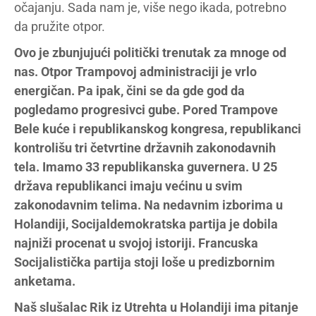
očajanju. Sada nam je, više nego ikada, potrebno
da pružite otpor.
Ovo je zbunjujući politički trenutak za mnoge od
nas. Otpor Trampovoj administraciji je vrlo
energičan. Pa ipak, čini se da gde god da
pogledamo progresivci gube. Pored Trampove
Bele kuće i republikanskog kongresa, republikanci
kontrolišu tri četvrtine državnih zakonodavnih
tela. Imamo 33 republikanska guvernera. U 25
država republikanci imaju većinu u svim
zakonodavnim telima. Na nedavnim izborima u
Holandiji, Socijaldemokratska partija je dobila
najniži procenat u svojoj istoriji. Francuska
Socijalistička partija stoji loše u predizbornim
anketama.
Naš slušalac Rik iz Utrehta u Holandiji ima pitanje