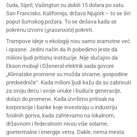
čuda, Sijetl, Vašington su dobili 15 dolara po satu.
San Francisko, Kalifornija, država Njujork – to se širi
poput šumskog požara. To se dešava kada se
pokrenu izvorni (
grassroots
) pokreti.
Trampove ideje o ekologiji nisu samo sramotne već
i opasne. Jedini način da ih pobedimo jeste da
milioni ljudi pritisnu institucije. Nije slučajno da
Ekson mobajl i Dženeral elektrik sada govore
„Klimatske promene su možda stvarne, gospodine
predsedniče“. Kada milioni ljudi kažu da su zabrinuti
za svoju decu i svoje unuke i buduće generacije,
dolazi do promene. Kada izvršimo pritisak na
korporacije i banke koje investiraju u industriju
fosilnih goriva, kada zahtevamo na lokalnom,
državnom i federalnom nivou više solarne,
goetermalne i energije vetra. Dakle, nema mesta