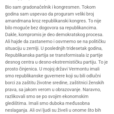
Bio sam gradonačelnik i kongresmen. Tokom
godina sam uspevao da proguram veliki broj
amandmana kroz republikanski kongres. To nije
bilo moguće bez dogovora sa republikancima.
Dakle, kompromis je deo demokratskog procesa.
Ali hajde da zastanemo i osvrnemo se na političku
situaciju u zemlji. U poslednjih tridesetak godina,
Republikanska partija se transformisala iz partije
desnog centra u desno-ekstremističku partiju. To je
prosto činjenica. U mojoj državi Vermontu imali
smo republikanske guvernere koji su bili odlučni
borci za zaštitu životne sredine, zaštitnici ženskih
prava, sa jakom verom u obrazovanje. Naravno,
razlikovali smo se po svojim ekonomskim
gledištima. Imali smo duboka međusobna
neslaganja. Ali ovi ljudi su živeli u onome što bih