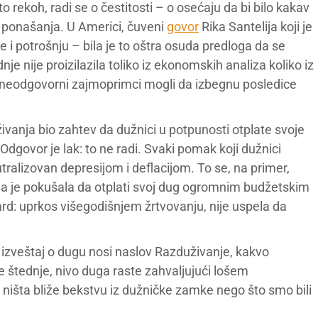
 rekoh, radi se o čestitosti – o osećaju da bi bilo kakav
ponašanja. U Americi, čuveni
govor
Rika Santelija koji je
 i potrošnju – bila je to oštra osuda predloga da se
e nije proizilazila toliko iz ekonomskih analiza koliko iz
 neodgovorni zajmoprimci mogli da izbegnu posledice
vanja bio zahtev da dužnici u potpunosti otplate svoje
 Odgovor je lak: to ne radi. Svaki pomak koji dužnici
tralizovan depresijom i deflacijom. To se, na primer,
da je pokušala da otplati svoj dug ogromnim budžetskim
ard: uprkos višegodišnjem žrtvovanju, nije uspela da
izveštaj o dugu nosi naslov Razduživanje, kakvo
ne štednje, nivo duga raste zahvaljujući lošem
šta bliže bekstvu iz dužničke zamke nego što smo bili