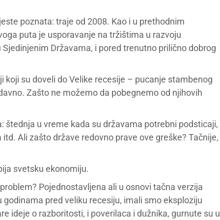
jeste poznata: traje od 2008. Kao i u prethodnim
ovoga puta je usporavanje na tržištima u razvoju
u Sjedinjenim Državama, i pored trenutno prilično dobrog
 koji su doveli do Velike recesije – pucanje stambenog
ta davno. Zašto ne možemo da pobegnemo od njihovih
aka: štednja u vreme kada su državama potrebni podsticaji,
ija itd. Ali zašto države redovno prave ove greške? Tačnije,
ubija svetsku ekonomiju.
 problem? Pojednostavljena ali u osnovi tačna verzija
u godinama pred veliku recesiju, imali smo eksploziju
 ideje o razboritosti, i poverilaca i dužnika, gurnute su u