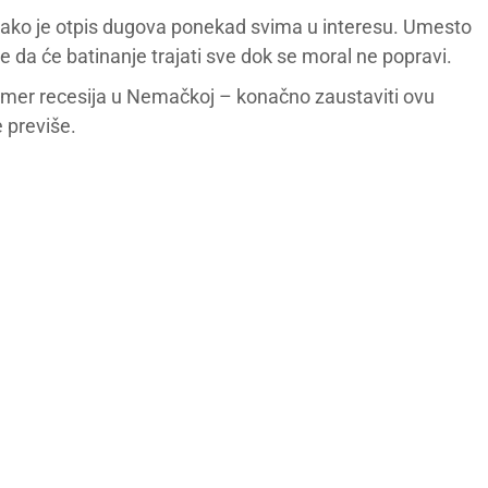
nost kako je otpis dugova ponekad svima u interesu. Umesto
 da će batinanje trajati sve dok se moral ne popravi.
mer recesija u Nemačkoj – konačno zaustaviti ovu
 previše.