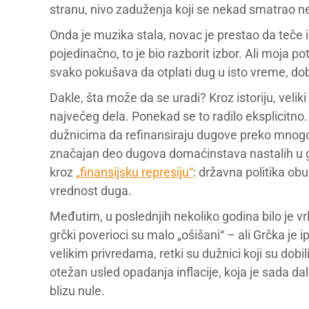
stranu, nivo zaduženja koji se nekad smatrao n
Onda je muzika stala, novac je prestao da teče i
pojedinačno, to je bio razborit izbor. Ali moja po
svako pokušava da otplati dug u isto vreme, dob
Dakle, šta može da se uradi? Kroz istoriju, veli
najvećeg dela. Ponekad se to radilo eksplicitno
dužnicima da refinansiraju dugove preko mnogo jef
značajan deo dugova domaćinstava nastalih u g
kroz
„finansijsku represiju“
: državna politika ob
vrednost duga.
Međutim, u poslednjih nekoliko godina bilo je vrlo
grčki poverioci su malo „ošišani“ – ali Grčka je 
velikim privredama, retki su dužnici koji su dob
otežan usled opadanja inflacije, koja je sada da
blizu nule.