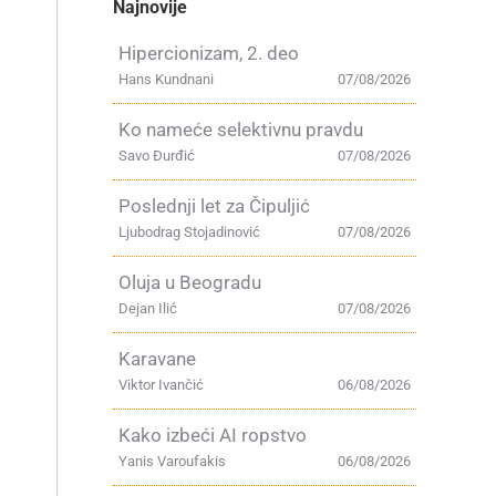
Najnovije
Hipercionizam, 2. deo
Hans Kundnani
07/08/2026
Ko nameće selektivnu pravdu
Savo Đurđić
07/08/2026
Poslednji let za Čipuljić
Ljubodrag Stojadinović
07/08/2026
Oluja u Beogradu
Dejan Ilić
07/08/2026
Karavane
Viktor Ivančić
06/08/2026
Kako izbeći AI ropstvo
Yanis Varoufakis
06/08/2026