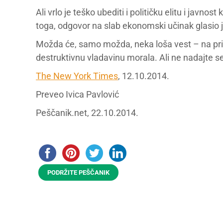
Ali vrlo je teško ubediti i političku elitu i jav
toga, odgovor na slab ekonomski učinak glasio je
Možda će, samo možda, neka loša vest – na pri
destruktivnu vladavinu morala. Ali ne nadajte se
The New York Times
, 12.10.2014.
Preveo Ivica Pavlović
Peščanik.net, 22.10.2014.
PODRŽITE PEŠČANIK