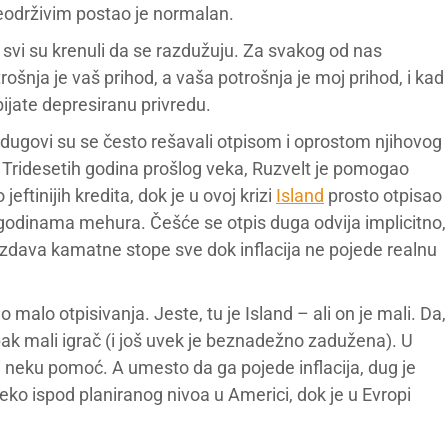
eodrživim postao je normalan.
 svi su krenuli da se razdužuju. Za svakog od nas
trošnja je vaš prihod, a vaša potrošnja je moj prihod, i kad
ijate depresiranu privredu.
ki dugovi su se često rešavali otpisom i oprostom njihovog
. Tridesetih godina prošlog veka, Ruzvelt je pomogao
tinijih kredita, dok je u ovoj krizi
Island
prosto otpisao
odinama mehura. Češće se otpis duga odvija implicitno,
uzdava kamatne stope sve dok inflacija ne pojede realnu
 malo otpisivanja. Jeste, tu je Island – ali on je mali. Da,
ipak mali igrač (i još uvek je beznadežno zadužena). U
ili neku pomoć. A umesto da ga pojede inflacija, dug je
leko ispod planiranog nivoa u Americi, dok je u Evropi