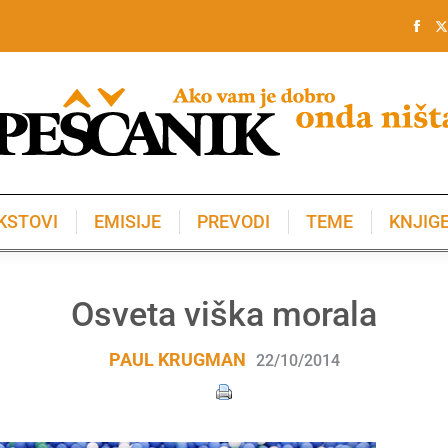
KSTOVI
EMISIJE
PREVODI
TEME
KNJIG
KSTOVI
EMISIJE
PREVODI
TEME
KNJIG
Osveta viška morala
PAUL KRUGMAN
22/10/2014