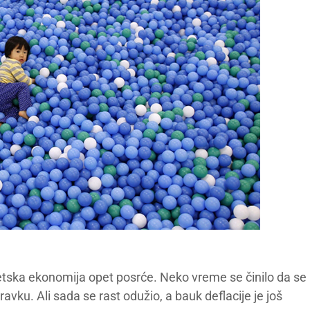
vetska ekonomija opet posrće. Neko vreme se činilo da se
ravku. Ali sada se rast odužio, a bauk deflacije je još