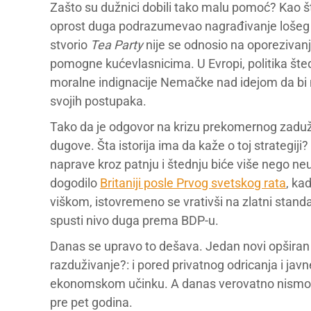
Zašto su dužnici dobili tako malu pomoć? Kao što
oprost duga podrazumevao nagrađivanje lošeg 
stvorio
Tea Party
nije se odnosio na oporezivanje
pomogne kućevlasnicima. U Evropi, politika štednj
moralne indignacije Nemačke nad idejom da bi
svojih postupaka.
Tako da je odgovor na krizu prekomernog zaduži
dugove. Šta istorija ima da kaže o toj strategiji?
naprave kroz patnju i štednju biće više nego neu
dogodilo
Britaniji posle Prvog svetskog rata
, ka
viškom, istovremeno se vrativši na zlatni stand
spusti nivo duga prema BDP-u.
Danas se upravo to dešava. Jedan novi opširan 
razduživanje?: i pored privatnog odricanja i jav
ekonomskom učinku. A danas verovatno nismo ni
pre pet godina.