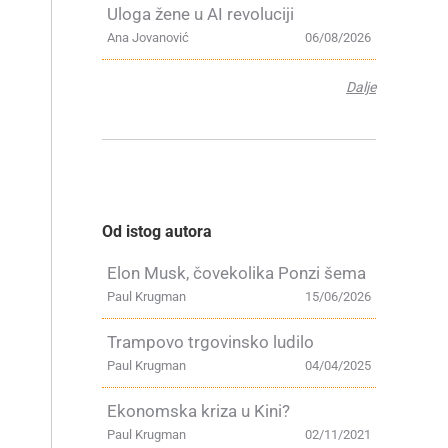
Uloga žene u AI revoluciji
Ana Jovanović
06/08/2026
Dalje
Od istog autora
Elon Musk, čovekolika Ponzi šema
Paul Krugman
15/06/2026
Trampovo trgovinsko ludilo
Paul Krugman
04/04/2025
Ekonomska kriza u Kini?
Paul Krugman
02/11/2021