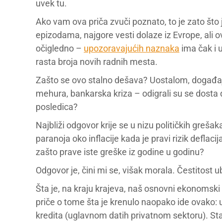
uvek tu.
Ako vam ova priča zvuči poznato, to je zato što 
epizodama, najgore vesti dolaze iz Evrope, ali 
očigledno –
upozoravajućih naznaka
ima čak i 
rasta broja novih radnih mesta.
Zašto se ovo stalno dešava? Uostalom, događaji
mehura, bankarska kriza – odigrali su se dos
posledica?
Najbliži odgovor krije se u nizu političkih greš
paranoja oko inflacije kada je pravi rizik deflac
zašto prave iste greške iz godine u godinu?
Odgovor je, čini mi se, višak morala. Čestitost 
Šta je, na kraju krajeva, naš osnovni ekonomski
priče o tome šta je krenulo naopako ide ovako: 
kredita (uglavnom datih privatnom sektoru). Stare