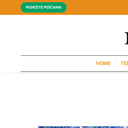
PODRŽITE PEŠČANIK
HOME
TE
HOME
TE