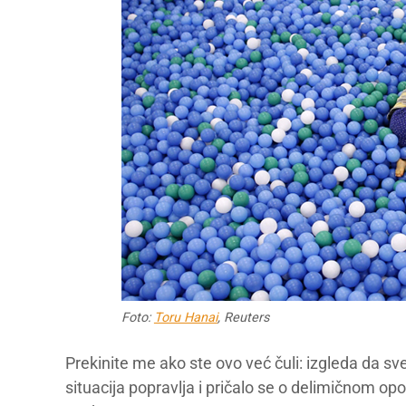
Foto:
Toru Hanai
, Reuters
Prekinite me ako ste ovo već čuli: izgleda da s
situacija popravlja i pričalo se o delimičnom opo