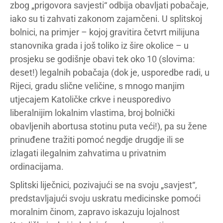
zbog „prigovora savjesti“ odbija obavljati pobačaje,
iako su ti zahvati zakonom zajamčeni. U splitskoj
bolnici, na primjer – kojoj gravitira četvrt milijuna
stanovnika grada i još toliko iz šire okolice – u
prosjeku se godišnje obavi tek oko 10 (slovima:
deset!) legalnih pobačaja (dok je, usporedbe radi, u
Rijeci, gradu slične veličine, s mnogo manjim
utjecajem Katoličke crkve i neusporedivo
liberalnijim lokalnim vlastima, broj bolnički
obavljenih abortusa stotinu puta veći!), pa su žene
prinuđene tražiti pomoć negdje drugdje ili se
izlagati ilegalnim zahvatima u privatnim
ordinacijama.
Splitski liječnici, pozivajući se na svoju „savjest“,
predstavljajući svoju uskratu medicinske pomoći
moralnim činom, zapravo iskazuju lojalnost