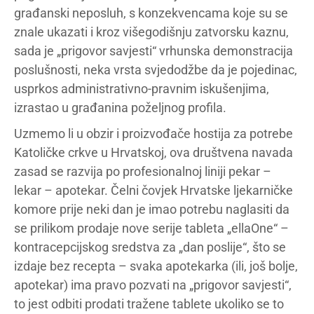
građanski neposluh, s konzekvencama koje su se
znale ukazati i kroz višegodišnju zatvorsku kaznu,
sada je „prigovor savjesti“ vrhunska demonstracija
poslušnosti, neka vrsta svjedodžbe da je pojedinac,
usprkos administrativno-pravnim iskušenjima,
izrastao u građanina poželjnog profila.
Uzmemo li u obzir i proizvođače hostija za potrebe
Katoličke crkve u Hrvatskoj, ova društvena navada
zasad se razvija po profesionalnoj liniji pekar –
lekar – apotekar. Čelni čovjek Hrvatske ljekarničke
komore prije neki dan je imao potrebu naglasiti da
se prilikom prodaje nove serije tableta „ellaOne“ –
kontracepcijskog sredstva za „dan poslije“, što se
izdaje bez recepta – svaka apotekarka (ili, još bolje,
apotekar) ima pravo pozvati na „prigovor savjesti“,
to jest odbiti prodati tražene tablete ukoliko se to