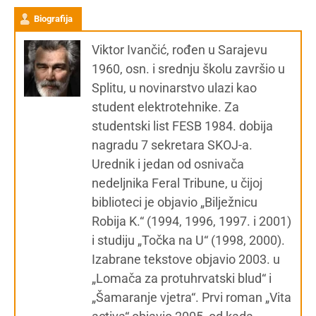
Biografija
Viktor Ivančić, rođen u Sarajevu
1960, osn. i srednju školu završio u
Splitu, u novinarstvo ulazi kao
student elektrotehnike. Za
studentski list FESB 1984. dobija
nagradu 7 sekretara SKOJ-a.
Urednik i jedan od osnivača
nedeljnika Feral Tribune, u čijoj
biblioteci je objavio „Bilježnicu
Robija K.“ (1994, 1996, 1997. i 2001)
i studiju „Točka na U“ (1998, 2000).
Izabrane tekstove objavio 2003. u
„Lomača za protuhrvatski blud“ i
„Šamaranje vjetra“. Prvi roman „Vita