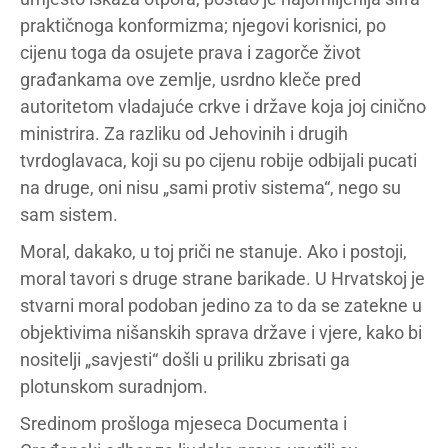
praktičnoga konformizma; njegovi korisnici, po
cijenu toga da osujete prava i zagorče život
građankama ove zemlje, usrdno kleče pred
autoritetom vladajuće crkve i države koja joj cinično
ministrira. Za razliku od Jehovinih i drugih
tvrdoglavaca, koji su po cijenu robije odbijali pucati
na druge, oni nisu „sami protiv sistema“, nego su
sam sistem.
Moral, dakako, u toj priči ne stanuje. Ako i postoji,
moral tavori s druge strane barikade. U Hrvatskoj je
stvarni moral podoban jedino za to da se zatekne u
objektivima nišanskih sprava države i vjere, kako bi
nositelji „savjesti“ došli u priliku zbrisati ga
plotunskom suradnjom.
Sredinom prošloga mjeseca Documenta i