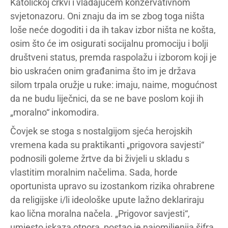
Katoličkoj crkvi i vladajućem konzervativnom
svjetonazoru. Oni znaju da im se zbog toga ništa
loše neće dogoditi i da ih takav izbor ništa ne košta,
osim što će im osigurati socijalnu promociju i bolji
društveni status, premda raspolažu i izborom koji je
bio uskraćen onim građanima što im je država
silom trpala oružje u ruke: imaju, naime, mogućnost
da ne budu liječnici, da se ne bave poslom koji ih
„moralno“ inkomodira.
Čovjek se stoga s nostalgijom sjeća herojskih
vremena kada su praktikanti „prigovora savjesti“
podnosili goleme žrtve da bi živjeli u skladu s
vlastitim moralnim načelima. Sada, horde
oportunista upravo su izostankom rizika ohrabrene
da religijske i/li ideološke upute lažno deklariraju
kao lična moralna načela. „Prigovor savjesti“,
umjesto iskaza otpora, postao je najomiljenija šifra