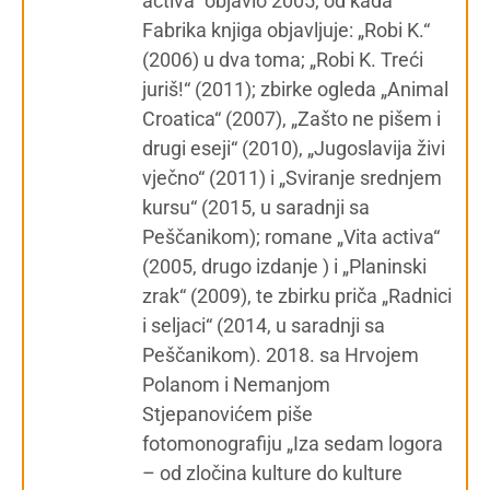
activa“ objavio 2005, od kada
Fabrika knjiga objavljuje: „Robi K.“
(2006) u dva toma; „Robi K. Treći
juriš!“ (2011); zbirke ogleda „Animal
Croatica“ (2007), „Zašto ne pišem i
drugi eseji“ (2010), „Jugoslavija živi
vječno“ (2011) i „Sviranje srednjem
kursu“ (2015, u saradnji sa
Peščanikom); romane „Vita activa“
(2005, drugo izdanje ) i „Planinski
zrak“ (2009), te zbirku priča „Radnici
i seljaci“ (2014, u saradnji sa
Peščanikom). 2018. sa Hrvojem
Polanom i Nemanjom
Stjepanovićem piše
fotomonografiju „Iza sedam logora
– od zločina kulture do kulture