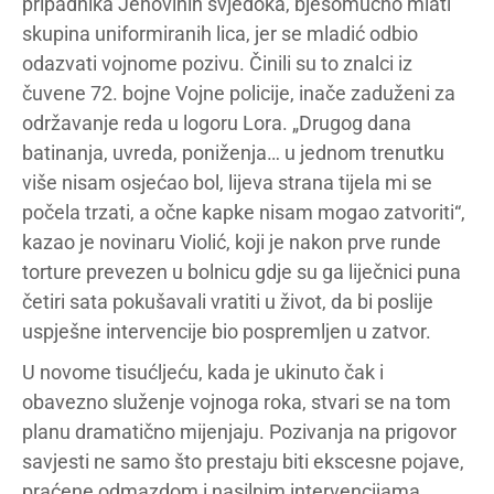
pripadnika Jehovinih svjedoka, bjesomučno mlati
skupina uniformiranih lica, jer se mladić odbio
odazvati vojnome pozivu. Činili su to znalci iz
čuvene 72. bojne Vojne policije, inače zaduženi za
održavanje reda u logoru Lora. „Drugog dana
batinanja, uvreda, poniženja… u jednom trenutku
više nisam osjećao bol, lijeva strana tijela mi se
počela trzati, a očne kapke nisam mogao zatvoriti“,
kazao je novinaru Violić, koji je nakon prve runde
torture prevezen u bolnicu gdje su ga liječnici puna
četiri sata pokušavali vratiti u život, da bi poslije
uspješne intervencije bio pospremljen u zatvor.
U novome tisućljeću, kada je ukinuto čak i
obavezno služenje vojnoga roka, stvari se na tom
planu dramatično mijenjaju. Pozivanja na prigovor
savjesti ne samo što prestaju biti ekscesne pojave,
praćene odmazdom i nasilnim intervencijama