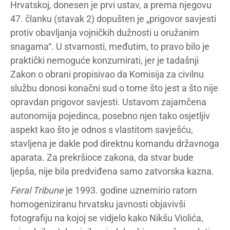
Hrvatskoj, donesen je prvi ustav, a prema njegovu
47. članku (stavak 2) dopušten je „prigovor savjesti
protiv obavljanja vojničkih dužnosti u oružanim
snagama“. U stvarnosti, međutim, to pravo bilo je
praktički nemoguće konzumirati, jer je tadašnji
Zakon o obrani propisivao da Komisija za civilnu
službu donosi konačni sud o tome što jest a što nije
opravdan prigovor savjesti. Ustavom zajamčena
autonomija pojedinca, posebno njen tako osjetljiv
aspekt kao što je odnos s vlastitom savješću,
stavljena je dakle pod direktnu komandu državnoga
aparata. Za prekršioce zakona, da stvar bude
ljepša, nije bila predviđena samo zatvorska kazna.
Feral
Tribune
je 1993. godine uznemirio ratom
homogeniziranu hrvatsku javnosti objavivši
fotografiju na kojoj se vidjelo kako Nikšu Violića,