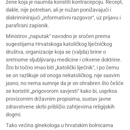
žene koja je naumila koristiti kontracepciju. Recept,
dakle, nije potreban, ali je nužan ponižavajući i
diskriminirajući „informativni razgovor“, uz prijavu i
parafirani zapisnik.
Ministrov „naputak“ navodno je sročen prema
sugestijama Hrvatskoga katoličkog liječničkog
društva, organizacije koja se (valjda) brine o
sretnome sljubljivanju medicine i crkvene doktrine.
Što bi točno imao biti „katolički liječnik“, i po čemu
se on razlikuje od onoga nekatoličkog, nije sasvim
jasno, no nema sumnje da je on ohrabren što češće
se koristiti „prigovorom savjesti“ kako bi, usprkos
provizornim državnim propisima, sustav javne
zdravstvene skrbi približio zahtjevima religijskih
dogmi.
Tako većina ginekologa u hrvatskim bolnicama