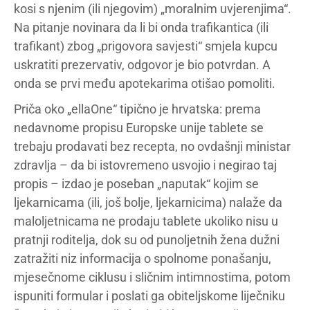
kosi s njenim (ili njegovim) „moralnim uvjerenjima“.
Na pitanje novinara da li bi onda trafikantica (ili
trafikant) zbog „prigovora savjesti“ smjela kupcu
uskratiti prezervativ, odgovor je bio potvrdan. A
onda se prvi među apotekarima otišao pomoliti.
Priča oko „ellaOne“ tipično je hrvatska: prema
nedavnome propisu Europske unije tablete se
trebaju prodavati bez recepta, no ovdašnji ministar
zdravlja – da bi istovremeno usvojio i negirao taj
propis – izdao je poseban „naputak“ kojim se
ljekarnicama (ili, još bolje, ljekarnicima) nalaže da
maloljetnicama ne prodaju tablete ukoliko nisu u
pratnji roditelja, dok su od punoljetnih žena dužni
zatražiti niz informacija o spolnome ponašanju,
mjesečnome ciklusu i sličnim intimnostima, potom
ispuniti formular i poslati ga obiteljskome liječniku