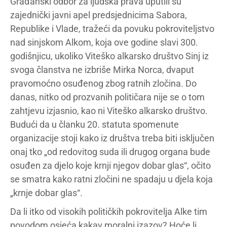
Građanski odbor za ljudska prava uputili su
zajednički javni apel predsjednicima Sabora,
Republike i Vlade, tražeći da povuku pokroviteljstvo
nad sinjskom Alkom, koja ove godine slavi 300.
godišnjicu, ukoliko Viteško alkarsko društvo Sinj iz
svoga članstva ne izbriše Mirka Norca, dvaput
pravomoćno osuđenog zbog ratnih zločina. Do
danas, nitko od prozvanih političara nije se o tom
zahtjevu izjasnio, kao ni Viteško alkarsko društvo.
Budući da u članku 20. statuta spomenute
organizacije stoji kako iz društva treba biti isključen
onaj tko „od redovitog suda ili drugog organa bude
osuđen za djelo koje krnji njegov dobar glas“, očito
se smatra kako ratni zločini ne spadaju u djela koja
„krnje dobar glas“.
Da li itko od visokih političkih pokrovitelja Alke tim
povodom osjeća kakav moralni izazov? Hoće li