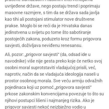
uvrijeđene države, nego postaju trend i poprimaju
masovne razmjere, s tim da se država sada javlja
kao tihi ali postojani stimulator nove društvene
prakse. Moglo bi se reći da je Hrvatska danas
jedinstvena u svijetu po tome što sabotiranje
postojećih zakona, poduzeto kroz formu prigovora
savjesti, doživljava neviđenu renesansu.
Ali, pozor: „prigovor savjesti“ (da, odsad ide u
navodnike) više nije gesta preko koje će netko svoj
osobni moral suprotstaviti vladajućoj prisili, već,
naprotiv, način da se vladajuća ideologija naseli u
prostor osobnog morala. Sve veću armiju odvažnih
pojedinaca koji uz pomoć „prigovora savjesti“
prkose zakonskim konvencijama povezuje to što su
njihovi postupci lišeni i najmanjeg rizika. Ako je
prigovor savjesti nekoć neizbježno vodio u