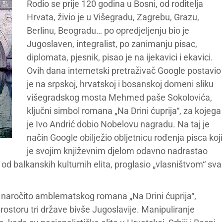
Rodio se prije 120 godina u Bosni, od roditelja
Hrvata, živio je u Višegradu, Zagrebu, Grazu,
Berlinu, Beogradu… po opredjeljenju bio je
Jugoslaven, integralist, po zanimanju pisac,
diplomata, pjesnik, pisao je na ijekavici i ekavici.
Ovih dana internetski pretraživač Google postavio
je na srpskoj, hrvatskoj i bosanskoj domeni sliku
višegradskog mosta Mehmed paše Sokolovića,
ključni simbol romana „Na Drini ćuprija“, za kojega
je Ivo Andrić dobio Nobelovu nagradu. Na taj je
način Google obilježio obljetnicu rođenja pisca koj
je svojim književnim djelom odavno nadrastao
u od balkanskih kulturnih elita, proglasio „vlasništvom“ sva
, naročito amblematskog romana „Na Drini ćuprija“,
ostoru tri države bivše Jugoslavije. Manipuliranje