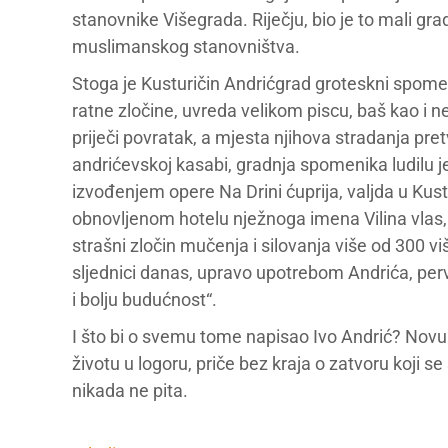
stanovnike Višegrada. Riječju, bio je to mali grad
muslimanskog stanovništva.
Stoga je Kusturičin Andrićgrad groteskni spomeni
ratne zločine, uvreda velikom piscu, baš kao i
priječi povratak, a mjesta njihova stradanja pret
andrićevskoj kasabi, gradnja spomenika ludilu 
izvođenjem opere Na Drini ćuprija, valjda u Kustu
obnovljenom hotelu nježnoga imena Vilina vla
strašni zločin mučenja i silovanja više od 300 viš
sljednici danas, upravo upotrebom Andrića, perv
i bolju budućnost“.
I što bi o svemu tome napisao Ivo Andrić? Novu ve
životu u logoru, priče bez kraja o zatvoru koji se 
nikada ne pita.