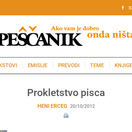
KSTOVI
EMISIJE
PREVODI
TEME
KNJIG
KSTOVI
EMISIJE
PREVODI
TEME
KNJIG
Prokletstvo pisca
HENI ERCEG
20/10/2012