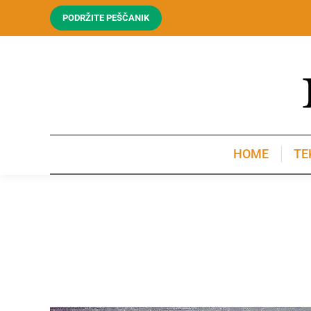
PODRŽITE PEŠČANIK
HOME
TE
HOME
TE