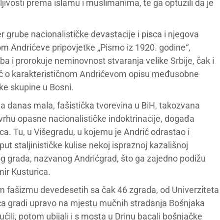
jivosti prema islamu i muslimanima, te ga optužili da je
er grube nacionalističke devastacije i pisca i njegova
om Andrićeve pripovjetke „Pismo iz 1920. godine“,
a i prorokuje neminovnost stvaranja velike Srbije, čak i
iječ o karakterističnom Andrićevom opisu međusobne
ke skupine u Bosni.
la danas mala, fašistička tvorevina u BiH, takozvana
svrhu opasne nacionalističke indoktrinacije, događa
a. Tu, u Višegradu, u kojemu je Andrić odrastao i
put staljinističke kulise nekoj ispraznoj kazališnoj
g grada, nazvanog Andrićgrad, što ga zajedno podižu
mir Kusturica.
 fašizmu devedesetih sa čak 46 zgrada, od Univerziteta
rica gradi upravo na mjestu mučnih stradanja Bošnjaka
čili, potom ubijali i s mosta u Drinu bacali bošnjačke