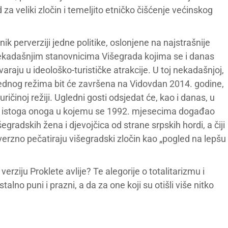
 za veliki zločin i temeljito etničko čišćenje većinskog
k perverziji jedne politike, oslonjene na najstrašnije
 nekadašnjim stanovnicima Višegrada kojima se i danas
varaju u ideološko-turističke atrakcije. U toj nekadašnjoj,
jednog režima bit će završena na Vidovdan 2014. godine,
ričinoj režiji. Ugledni gosti odsjedat će, kao i danas, u
s, istoga onoga u kojemu se 1992. mjesecima događao
egradskih žena i djevojčica od strane srpskih hordi, a čiji
erzno pečatiraju višegradski zločin kao „pogled na lepšu
rziju Proklete avlije? Te alegorije o totalitarizmu i
stalno puni i prazni, a da za one koji su otišli više nitko