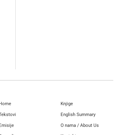
Home
Knjige
Tekstovi
English Summary
Emisije
O nama / About Us