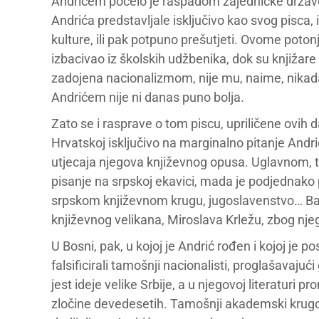
Andrićem počelo je raspadom zajedničke države, k
Andrića predstavljale isključivo kao svog pisca, i
kulture, ili pak potpuno prešutjeti. Ovome poto
izbacivao iz školskih udžbenika, dok su knjižare 
zadojena nacionalizmom, nije mu, naime, nikada o
Andrićem nije ni danas puno bolja.
Zato se i rasprave o tom piscu, upriličene ovih
Hrvatskoj isključivo na marginalno pitanje Andrić
utjecaja njegova književnog opusa. Uglavnom, t
pisanje na srpskoj ekavici, mada je podjednako p
srpskom književnom krugu, jugoslavenstvo… Baš
književnog velikana, Miroslava Krležu, zbog nje
U Bosni, pak, u kojoj je Andrić rođen i kojoj je p
falsificirali tamošnji nacionalisti, proglašavaj
jest ideje velike Srbije, a u njegovoj literaturi
zločine devedesetih. Tamošnji akademski krugovi