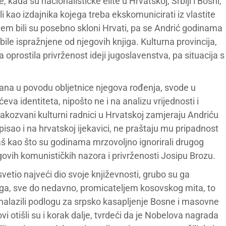
ada su nacionalističke elite u Hrvatskoj, Srbiji i Bosni,
li kao izdajnika kojega treba ekskomunicirati iz vlastite
njem bili su posebno skloni Hrvati, pa se Andrić godinama
bile ispražnjene od njegovih knjiga. Kulturna provincija,
prostila privrženost ideji jugoslavenstva, pa situacija s
 dana u povodu obljetnice njegova rođenja, svode u
eva identiteta, nipošto ne i na analizu vrijednosti i
akozvani kulturni radnici u Hrvatskoj zamjeraju Andriću
isao i na hrvatskoj ijekavici, ne praštaju mu pripadnost
 kao što su godinama mrzovoljno ignorirali drugog
govih komunističkih nazora i privrženosti Josipu Brozu.
osvetio najveći dio svoje književnosti, grubo su ga
ući ga, sve do nedavno, promicateljem kosovskog mita, to
 pronalazili podlogu za srpsko kasapljenje Bosne i masovne
 otišli su i korak dalje, tvrdeći da je Nobelova nagrada