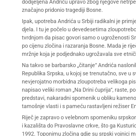
dodijeljena Andriću upravo zbog njegove netrpel
značajno pridonio tragediji Bosne.
Ipak, upotreba Andrića u Srbiji radikalni je primj
djela. I tu je počelo u devedesetima zloupotreb
tvrdnjom da pisac govori samo o ugroženosti Srb
po cijenu zločina i razaranja Bosne. Mada je r
mržnje koja je podjednako ugrožavala sve etnič
Na takvo se barbarsko „čitanje“ Andrića nasloni
Republika Srpska, u kojoj se trenutačno, sve u 
nevjerojatno morbidna zloupotreba velikoga pisc
napisao veliki roman „Na Drini ćuprija“, raste, po
predstavi, nakaradni spomenik u obliku kameno
tamošnje vlasti i s pameću rastavljeni režiser E
Riječ je zapravo o velebnom spomeniku srpskom
i kazališta do Pravoslavne crkve, što ga Kustu
1992. Toponimu zločina gdje su srpski vojnici mu