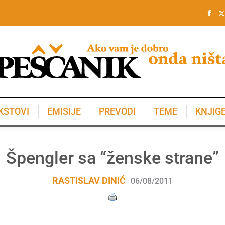
KSTOVI
EMISIJE
PREVODI
TEME
KNJIG
KSTOVI
EMISIJE
PREVODI
TEME
KNJIG
Špengler sa “ženske strane”
RASTISLAV DINIĆ
06/08/2011