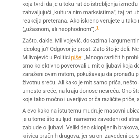
koja tvrdi da je u toku rat do istrebljenja između 
zahvaljujući „kulturalnim marksistima“, taj rat 
reakcija preterana. Ako iskreno verujete u tako
1
(„užasnom, ali neophodnom“).
Zašto, dakle, Milivojević, dokazima i argument
ideologiju? Odgovor je prost. Zato što je deli. N
Milivojević u Politici
piše
: „Mnogo različitih pro
smo kolektivno poverovali u mit o ljubavi koja 
zaraženi ovim mitom, pokušavaju da pronađu prav
životnu sreću. Ali kako je mit samo priča, nešto
umesto sreće, na kraju donose nesreću. Ono što 
koje tako moćno i uverljivo priča različite priče, a 
A evo kako na istu temu mudruje masovni ubica
je u tome što su ljudi namerno zavedeni od strane m
zablude o ljubavi. Veliki deo sklopljenih brakov
krivica bračnih drugova, jer su oni zavedeni od 