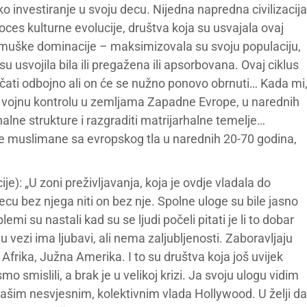
 investiranje u svoju decu. Nijedna napredna civilizacija
roces kulturne evolucije, društva koja su usvajala ovaj
e muške dominacije – maksimizovala su svoju populaciju,
 usvojila bila ili pregažena ili apsorbovana. Ovaj ciklus
učati odbojno ali on će se nužno ponovo obrnuti… Kada mi
u i vojnu kontrolu u zemljama Zapadne Evrope, u narednih
alne strukture i razgraditi matrijarhalne temelje…
sve muslimane sa evropskog tla u narednih 20-70 godina,
ije): „U zoni preživljavanja, koja je ovdje vladala do
ecu bez njega niti on bez nje. Spolne uloge su bile jasno
mi su nastali kad su se ljudi počeli pitati je li to dobar
u vezi ima ljubavi, ali nema zaljubljenosti. Zaboravljaju
 Afrika, Južna Amerika. I to su društva koja još uvijek
o smislili, a brak je u velikoj krizi. Ja svoju ulogu vidim
, našim nesvjesnim, kolektivnim vlada Hollywood. U želji da