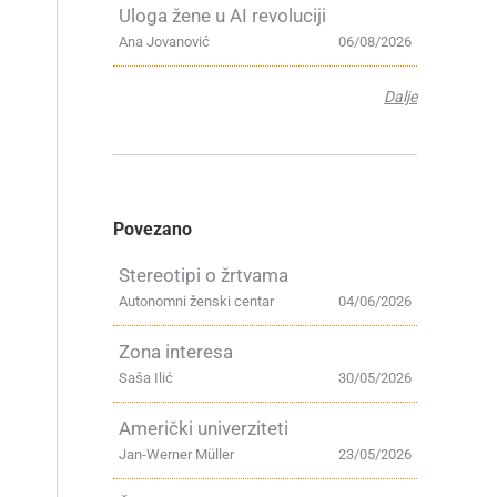
Uloga žene u AI revoluciji
Ana Jovanović
06/08/2026
Dalje
Povezano
Stereotipi o žrtvama
Autonomni ženski centar
04/06/2026
Zona interesa
Saša Ilić
30/05/2026
Američki univerziteti
Jan-Werner Müller
23/05/2026