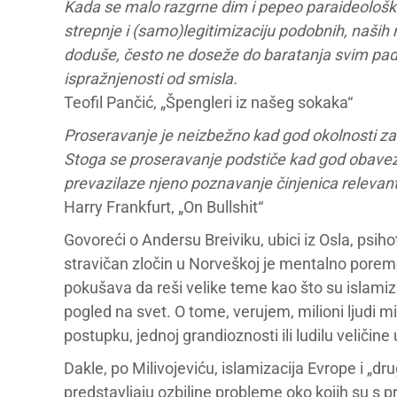
Kada se malo razgrne dim i pepeo paraideološk
strepnje i (samo)legitimizaciju podobnih, naših 
doduše, često ne doseže do baratanja svim pade
ispražnjenosti od smisla.
Teofil Pančić, „Špengleri iz našeg sokaka“
Proseravanje je neizbežno kad god okolnosti za
Stoga se proseravanje podstiče kad god obaveze 
prevazilaze njeno poznavanje činjenica relevant
Harry Frankfurt, „On Bullshit“
Govoreći o Andersu Breiviku, ubici iz Osla, psih
stravičan zločin u Norveškoj je mentalno porem
pokušava da reši velike teme kao što su islamiz
pogled na svet. O tome, verujem, milioni ljudi 
postupku, jednoj grandioznosti ili ludilu veliči
Dakle, po Milivojeviću, islamizacija Evrope i „d
predstavljaju ozbiljne probleme oko kojih su s pr