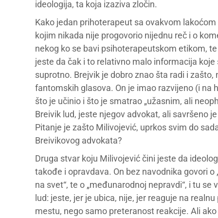
ideologija, ta koja izaziva zločin.
Kako jedan prihoterapeut sa ovakvom lakoćo
kojim nikada nije progovorio nijednu reč i o kom
nekog ko se bavi psihoterapeutskom etikom, te 
jeste da čak i to relativno malo informacija ko
suprotno. Brejvik je dobro znao šta radi i zašto,
fantomskih glasova. On je imao razvijeno (i na h
što je učinio i što je smatrao „užasnim, ali neop
Breivik lud, jeste njegov advokat, ali savršeno je
Pitanje je zašto Milivojević, uprkos svim do 
Breivikovog advokata?
Druga stvar koju Milivojević čini jeste da ideolo
takođe i opravdava. On bez navodnika govori o „
na svet“, te o „međunarodnoj nepravdi“, i tu se v
lud: jeste, jer je ubica, nije, jer reaguje na real
mestu, nego samo preteranost reakcije. Ali ako v