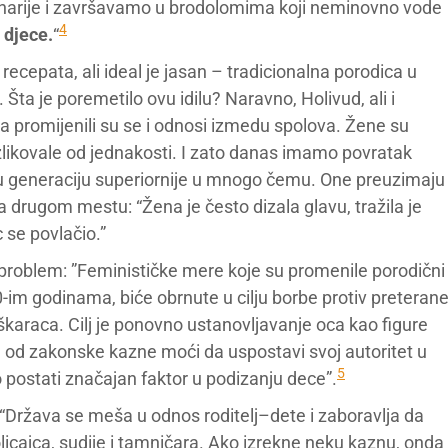
arije i završavamo u brodolomima koji neminovno vode
4
 djece.
“
 recepata, ali ideal je jasan – tradicionalna porodica u
Šta je poremetilo ovu idilu? Naravno, Holivud, ali i
 promijenili su se i odnosi izmedu spolova. Žene su
azlikovale od jednakosti. I zato danas imamo povratak
e u generaciju superiornije u mnogo čemu. One preuzimaju
 drugom mestu: “Žena je često dizala glavu, tražila je
se povlačio.”
aj problem: ”Feminističke mere koje su promenile porodični
70-im godinama, biće obrnute u cilju borbe protiv preteran
karaca. Cilj je ponovno ustanovljavanje oca kao figure
ha od zakonske kazne moći da uspostavi svoj autoritet u
5
 postati značajan faktor u podizanju dece”.
 “Država se meša u odnos roditelj–dete i zaboravlja da
licajca, sudije i tamničara. Ako izrekne neku kaznu, onda