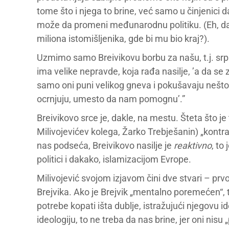
tome što i njega to brine, već samo u činjenici
može da promeni međunarodnu politiku. (Eh, da
miliona istomišljenika, gde bi mu bio kraj?).
Uzmimo samo Breivikovu borbu za našu, t.j. srpsk
ima velike nepravde, koja rađa nasilje, ’a da se
samo oni puni velikog gneva i pokušavaju nešto
ocrnjuju, umesto da nam pomognu’.”
Breivikovo srce je, dakle, na mestu. Šteta što j
Milivojevićev kolega, Žarko Trebješanin) „kontrap
nas podseća, Breivikovo nasilje je
reaktivno
, to
politici i dakako, islamizacijom Evrope.
Milivojević svojom izjavom čini dve stvari – prvo
Brejvika. Ako je Brejvik „mentalno poremećen“,
potrebe kopati išta dublje, istražujući njegovu id
ideologiju, to ne treba da nas brine, jer oni ni