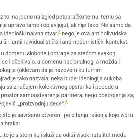
uz to, na jednu naizgled petparačku temu, temu sa
nija upravo tamo i objavljuju), ali nije tako. Ne samo da
2
na ideološki naivna stvar,
nego je ova antiholivudska
 širi antiindividualistički i antimodernistički kontekst.
zi u domenu slobode i potrage za srećom svakog
i se i očekivalo, u domenu nacionalnog, a možda i
deologije (oklevam da je nazovem kulturnim
adije tako nazvala; neka bude: ideologija sukoba
đenju sa značajem kolektivnog opstanka i pobede u
u prostor samoostvarenja partnera, nego postrojenja za,
3
vojević, „proizvodnju dece“.
što je savršeno otvoren i po pitanju rešenja koje vidi u
a braka:
…to je sistem koji služi da održi visok natalitet među