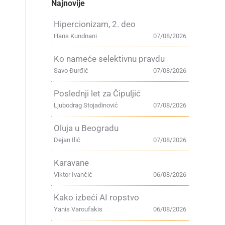
Najnovije
Hipercionizam, 2. deo
Hans Kundnani
07/08/2026
Ko nameće selektivnu pravdu
Savo Đurđić
07/08/2026
Poslednji let za Čipuljić
Ljubodrag Stojadinović
07/08/2026
Oluja u Beogradu
Dejan Ilić
07/08/2026
Karavane
Viktor Ivančić
06/08/2026
Kako izbeći AI ropstvo
Yanis Varoufakis
06/08/2026