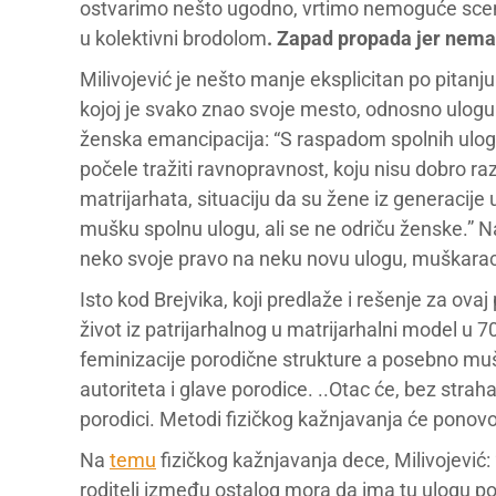
ostvarimo nešto ugodno, vrtimo nemoguće scen
u kolektivni brodolom
. Zapad propada jer nema
Milivojević je nešto manje eksplicitan po pitanju
kojoj je svako znao svoje mesto, odnosno ulogu. 
ženska emancipacija: “S raspadom spolnih uloga
počele tražiti ravnopravnost, koju nisu dobro r
matrijarhata, situaciju da su žene iz generacij
mušku spolnu ulogu, ali se ne odriču ženske.” Na
neko svoje pravo na neku novu ulogu, muškarac 
Isto kod Brejvika, koji predlaže i rešenje za ov
život iz patrijarhalnog u matrijarhalni model u 
feminizacije porodične strukture a posebno muš
autoriteta i glave porodice. ..Otac će, bez stra
porodici. Metodi fizičkog kažnjavanja će ponovo
Na
temu
fizičkog kažnjavanja dece, Milivojević:
roditelj između ostalog mora da ima tu ulogu po