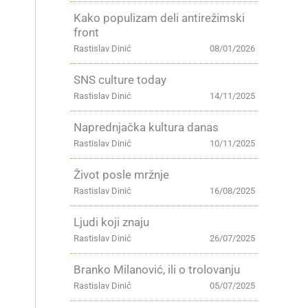
Kako populizam deli antirežimski
front
Rastislav Dinić
08/01/2026
SNS culture today
Rastislav Dinić
14/11/2025
Naprednjačka kultura danas
Rastislav Dinić
10/11/2025
Život posle mržnje
,
Rastislav Dinić
16/08/2025
Ljudi koji znaju
Rastislav Dinić
26/07/2025
Branko Milanović, ili o trolovanju
Rastislav Dinić
05/07/2025