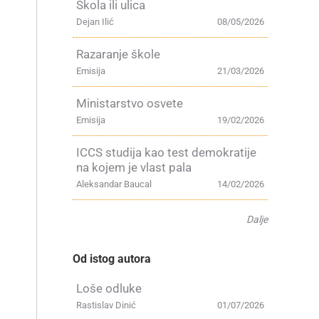
Škola ili ulica
Dejan Ilić
08/05/2026
Razaranje škole
Emisija
21/03/2026
Ministarstvo osvete
Emisija
19/02/2026
ICCS studija kao test demokratije
na kojem je vlast pala
Aleksandar Baucal
14/02/2026
Dalje
Od istog autora
Loše odluke
Rastislav Dinić
01/07/2026