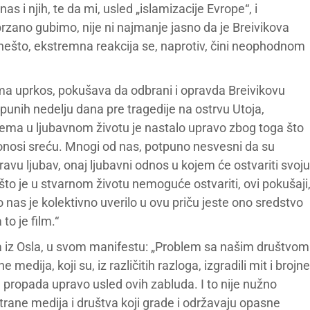
nas i njih, te da mi, usled „islamizacije Evrope“, i
ubrzano gubimo, nije ni najmanje jasno da je Breivikova
 nešto, ekstremna reakcija se, naprotiv, čini neophodnom
ima uprkos, pokušava da odbrani i opravda Breivikovu
epunih nedelju dana pre tragedije na ostrvu Utoja,
blema u ljubavnom životu je nastalo upravo zbog toga što
donosi sreću. Mnogi od nas, potpuno nesvesni da su
u ljubav, onaj ljubavni odnos u kojem će ostvariti svoju
 što je u stvarnom životu nemoguće ostvariti, ovi pokušaji
nas je kolektivno uverilo u ovu priču jeste ono sredstvo
to je film.“
 iz Osla, u svom manifestu: „Problem sa našim društvom
edija, koji su, iz različitih razloga, izgradili mit i brojne
a, propada upravo usled ovih zabluda. I to nije nužno
strane medija i društva koji grade i održavaju opasne