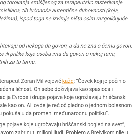
og torokanja smišljenog za terapeutsko rasterivanje
mislilaca, tih lučonoša autentične duhovnosti (koja,
žima), ispod toga ne izviruje ništa osim razgolićujuće
htevaju od nekoga da govori, a da ne zna o čemu govori.
ili prilike koje osoba ima da govori o nekoj temi,
nih za tu temu.
oterapeut Zoran Milivojević
kaže
: “Čovek koji je počinio
ećena ličnost. On sebe doživljava kao spasioca i
acija Evrope i druge pojave koje ugrožavaju hrišćanski
misle kao on. Ali ovde je reč očigledno o jednom bolesnom
ne u pokušaju da promeni međunarodnu politiku”.
ruge pojave koje ugrožavaju hrišćanski pogled na svet“,
avom zabrinuti milioni ljudi. Problem s Breivikom nije u