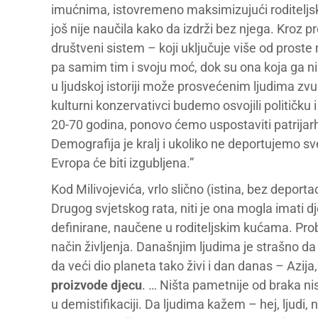
imućnima, istovremeno maksimizujući roditeljsko
još nije naučila kako da izdrži bez njega. Kroz p
društveni sistem – koji uključuje više od prost
pa samim tim i svoju moć, dok su ona koja ga nisu
u ljudskoj istoriji može prosvećenim ljudima zv
kulturni konzervativci budemo osvojili političk
20-70 godina, ponovo ćemo uspostaviti patrijarh
Demografija je kralj i ukoliko ne deportujemo 
Evropa će biti izgubljena.”
Kod Milivojevića, vrlo slično (istina, bez deportac
Drugog svjetskog rata, niti je ona mogla imati dj
definirane, naučene u roditeljskim kućama. Proble
način življenja. Današnjim ljudima je strašno da 
da veći dio planeta tako živi i dan danas – Azija,
proizvode djecu
. … Ništa pametnije od braka nism
u demistifikaciji. Da ljudima kažem – hej, ljudi