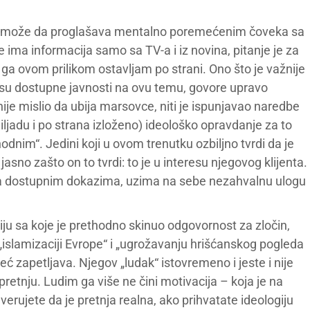
m može da proglašava mentalno poremećenim čoveka sa
e ima informacija samo sa TV-a i iz novina, pitanje je za
ga ovom prilikom ostavljam po strani. Ono što je važnije
je su dostupne javnosti na ovu temu, govore upravo
 nije mislio da ubija marsovce, niti je ispunjavao naredbe
iljadu i po strana izloženo) ideološko opravdanje za to
hodnim“. Jedini koji u ovom trenutku ozbiljno tvrdi da je
 jasno zašto on to tvrdi: to je u interesu njegovog klijenta.
sada dostupnim dokazima, uzima na sebe nezahvalnu ulogu
giju sa koje je prethodno skinuo odgovornost za zločin,
islamizaciji Evrope“ i „ugrožavanju hrišćanskog pogleda
eć zapetljava. Njegov „ludak“ istovremeno i jeste i nije
nu pretnju. Ludim ga više ne čini motivacija – koja je na
erujete da je pretnja realna, ako prihvatate ideologiju