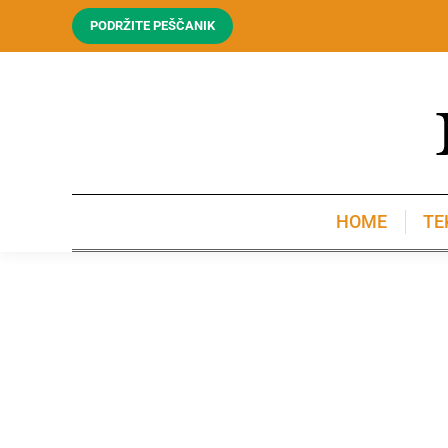
PODRŽITE PEŠČANIK
HOME
TE
HOME
TE