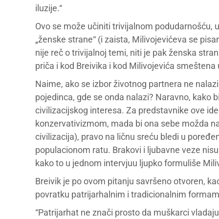
iluzije.“
Ovo se može učiniti trivijalnom podudarnošću, 
„ženske strane“ (i zaista, Milivojevićeva se pisa
nije reč o trivijalnoj temi, niti je pak ženska stra
priča i kod Breivika i kod Milivojevića smeštena u
Naime, ako se izbor životnog partnera ne nala
pojedinca, gde se onda nalazi? Naravno, kako b
civilizacijskog interesa. Za predstavnike ove i
konzervativizmom, mada bi ona sebe možda najr
civilizacija), pravo na ličnu sreću bledi u pore
populacionom ratu. Brakovi i ljubavne veze nis
kako to u jednom intervjuu ljupko formuliše Mili
Breivik je po ovom pitanju savršeno otvoren, kao 
povratku patrijarhalnim i tradicionalnim formam
“Patrijarhat ne znači prosto da muškarci vladaju