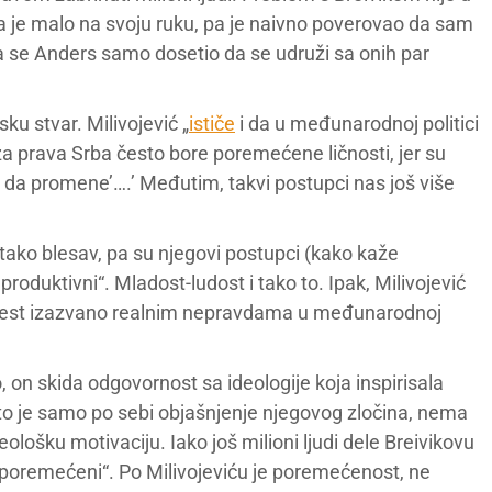
 da je malo na svoju ruku, pa je naivno poverovao da sam
 se Anders samo dosetio da se udruži sa onih par
u stvar. Milivojević „
ističe
i da u međunarodnoj politici
 za prava Srba često bore poremećene ličnosti, jer su
 da promene’….’ Međutim, takvi postupci nas još više
e tako blesav, pa su njegovi postupci (kako kaže
roduktivni“. Mladost-ludost i tako to. Ipak, Milivojević
 jest izazvano realnim nepravdama u međunarodnoj
, on skida odgovornost sa ideologije koja inspirisala
 to je samo po sebi objašnjenje njegovog zločina, nema
eološku motivaciju. Iako još milioni ljudi dele Breivikovu
su „poremećeni“. Po Milivojeviću je poremećenost, ne