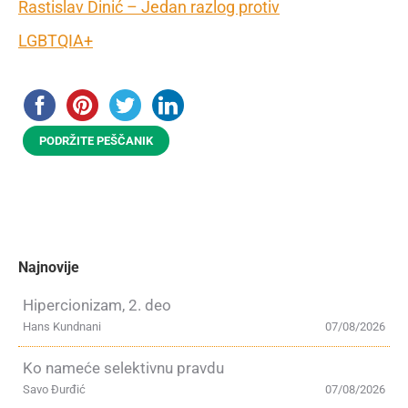
Rastislav Dinić – Jedan razlog protiv
LGBTQIA+
PODRŽITE PEŠČANIK
Najnovije
Hipercionizam, 2. deo
Hans Kundnani
07/08/2026
Ko nameće selektivnu pravdu
Savo Đurđić
07/08/2026