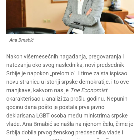
Ana Brnabić
Nakon višemesečnih nagađanja, pregovaranja i
natezanja oko svog naslednika, novi predsednik
Srbije je napokon „prelomio”. I time zaista ispisao
novu stranicu u istoriji srpske demokratije, i to ove
manjkave, kakvom nas je
The Economist
okarakterisao u analizi za prošlu godinu. Nepunih
godinu dana pošto je postala prva javno
deklarisana LGBT osoba među ministrima srpske
vlade, Ana Brnabić se našla na njenom čelu, čime je
Srbija dobila prvog ženskog predsednika vlade i