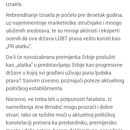
Izraela.
Rebrendiranje Izraela je počelo pre desetak godina,
uz najeminentnije marketinške stručnjake i mnogo
uloženih sredstava, te su mnogi aktivisti i eksperti
ocenili da ova država LGBT prava vešto koristi kao
„PR alatku”.
Da li će novoizabrana premijerka Srbije poslužiti
kao „alatka” u predstavljanju Srbije kao progresivne
države u kojoj svi građani uživaju puna ljudska
prava? Sasvim izvesno, poznajući poteze aktuelnog
političkog establišmenta.
Naravno, ne treba biti u potpunosti fatalista. Iz
nameštenja Ane Brnabić mogu proizaći i dobre
stvari. Iako se težište moći u aktuelnoj političkoj
konstelaciji pomera ka predsedniku, premijersko