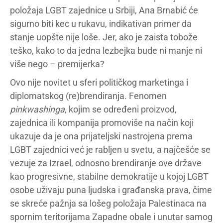
položaja LGBT zajednice u Srbiji, Ana Brnabić će
sigurno biti kec u rukavu, indikativan primer da
stanje uopšte nije loše. Jer, ako je zaista tobože
teško, kako to da jedna lezbejka bude ni manje ni
više nego – premijerka?
Ovo nije novitet u sferi političkog marketinga i
diplomatskog (re)brendiranja. Fenomen
pinkwashinga
, kojim se određeni proizvod,
zajednica ili kompanija promoviše na način koji
ukazuje da je ona prijateljski nastrojena prema
LGBT zajednici već je rabljen u svetu, a najčešće se
vezuje za Izrael, odnosno brendiranje ove države
kao progresivne, stabilne demokratije u kojoj LGBT
osobe uživaju puna ljudska i građanska prava, čime
se skreće pažnja sa lošeg položaja Palestinaca na
spornim teritorijama Zapadne obale i unutar samog