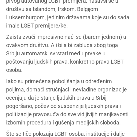
prvog autovanog LGBT premijera, našavši se u
društvu sa Islandom, Irskom, Belgijom i
Luksemburgom, jedinim državama koje su do sada
imale LGBT premijere/ke.
Zaista zvuči impresivno naći se (barem jednom) u
ovakvom društvu. Ali bila bi zabluda zbog toga
Srbiju automatski svrstati među prvake u
poštovanju ljudskih prava, konkretno prava LGBT
osoba.
Iako su primećena poboljšanja u određenim
poljima, domaći stručnjaci i nevladine organizacije
ocenjuju da je stanje ljudskih prava u Srbiji
pogoršano, počev od suspenzije ljudskih prava i
politizacije pravosuđa do sve vidljivijih manjkavosti
izbornih procedura i gušenja medijskih sloboda.
Što se tiče položaja LGBT osoba, institucije i dalje