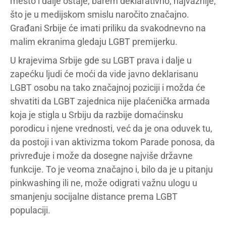
mesto i dalje ostaje, barem deklarativno, najvažnije,
što je u medijskom smislu naročito značajno.
Građani Srbije će imati priliku da svakodnevno na
malim ekranima gledaju LGBT premijerku.
U krajevima Srbije gde su LGBT prava i dalje u
zapećku ljudi će moći da vide javno deklarisanu
LGBT osobu na tako značajnoj poziciji i možda će
shvatiti da LGBT zajednica nije plaćenička armada
koja je stigla u Srbiju da razbije domaćinsku
porodicu i njene vrednosti, već da je ona oduvek tu,
da postoji i van aktivizma tokom Parade ponosa, da
privređuje i može da dosegne najviše državne
funkcije. To je veoma značajno i, bilo da je u pitanju
pinkwashing ili ne, može odigrati važnu ulogu u
smanjenju socijalne distance prema LGBT
populaciji.