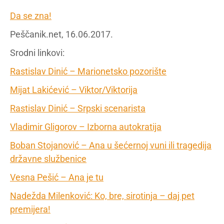
Da se zna!
Peščanik.net, 16.06.2017.
Srodni linkovi:
Rastislav Dinić – Marionetsko pozorište
Mijat Lakićević – Viktor/Viktorija
Rastislav Dinić – Srpski scenarista
Vladimir Gligorov – Izborna autokratija
Boban Stojanović – Ana u šećernoj vuni ili tragedija
državne službenice
Vesna Pešić – Ana je tu
Nadežda Milenković: Ko, bre, sirotinja – daj pet
premijera!