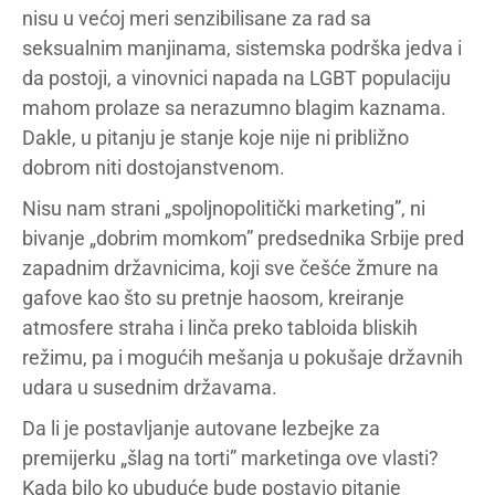
nisu u većoj meri senzibilisane za rad sa
seksualnim manjinama, sistemska podrška jedva i
da postoji, a vinovnici napada na LGBT populaciju
mahom prolaze sa nerazumno blagim kaznama.
Dakle, u pitanju je stanje koje nije ni približno
dobrom niti dostojanstvenom.
Nisu nam strani „spoljnopolitički marketing”, ni
bivanje „dobrim momkom” predsednika Srbije pred
zapadnim državnicima, koji sve češće žmure na
gafove kao što su pretnje haosom, kreiranje
atmosfere straha i linča preko tabloida bliskih
režimu, pa i mogućih mešanja u pokušaje državnih
udara u susednim državama.
Da li je postavljanje autovane lezbejke za
premijerku „šlag na torti” marketinga ove vlasti?
Kada bilo ko ubuduće bude postavio pitanje