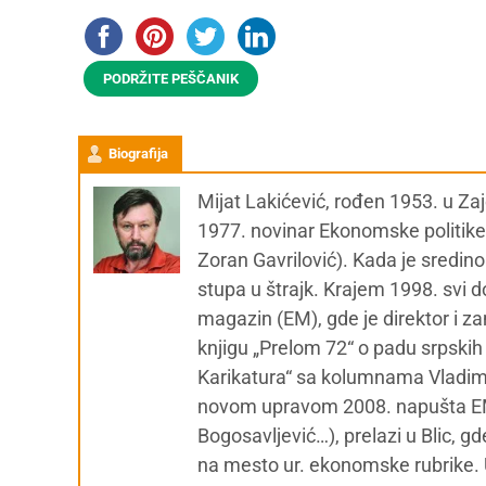
PODRŽITE PEŠČANIK
Biografija
Mijat Lakićević, rođen 1953. u Za
1977. novinar Ekonomske politike
Zoran Gavrilović). Kada je sredino
stupa u štrajk. Krajem 1998. svi 
magazin (EM), gde je direktor i zam.
knjigu „Prelom 72“ o padu srpskih
Karikatura“ sa kolumnama Vladimi
novom upravom 2008. napušta EM (
Bogosavljević…), prelazi u Blic, 
na mesto ur. ekonomske rubrike. U