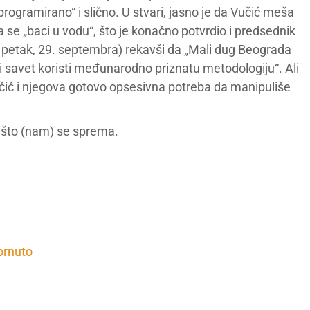
programirano“ i slično. U stvari, jasno je da Vučić meša
a se „baci u vodu“, što je konačno potvrdio i predsednik
u petak, 29. septembra) rekavši da „Mali dug Beograda
ni savet koristi međunarodno priznatu metodologiju“. Ali
Vučić i njegova gotovo opsesivna potreba da manipuliše
e što (nam) se sprema.
brnuto