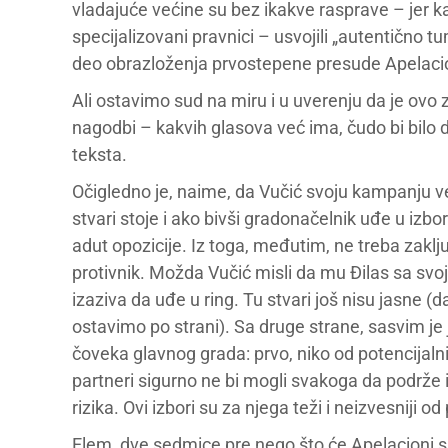
vladajuće većine su bez ikakve rasprave – jer ka
specijalizovani pravnici – usvojili „autentično t
deo obrazloženja prvostepene presude Apelacion
Ali ostavimo sud na miru i u uverenju da je ovo 
nagodbi – kakvih glasova već ima, čudo bi bilo 
teksta.
Očigledno je, naime, da Vučić svoju kampanju ve
stvari stoje i ako bivši gradonačelnik uđe u izb
adut opozicije. Iz toga, međutim, ne treba zaklju
protivnik. Možda Vučić misli da mu Đilas sa svo
izaziva da uđe u ring. Tu stvari još nisu jasne 
ostavimo po strani). Sa druge strane, sasvim je
čoveka glavnog grada: prvo, niko od potencijalnih
partneri sigurno ne bi mogli svakoga da podrže
rizika. Ovi izbori su za njega teži i neizvesniji o
Elem, dve sedmice pre nego što će Apelacioni s