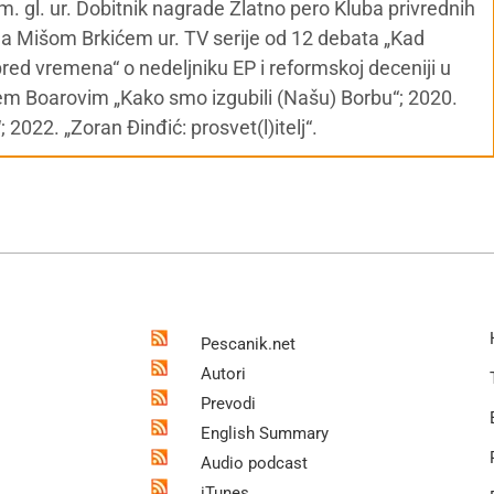
m. gl. ur. Dobitnik nagrade Zlatno pero Kluba privrednih
Sa Mišom Brkićem ur. TV serije od 12 debata „Kad
pred vremena“ o nedeljniku EP i reformskoj deceniji u
jem Boarovim „Kako smo izgubili (Našu) Borbu“; 2020.
2022. „Zoran Đinđić: prosvet(l)itelj“.
Pescanik.net
Autori
Prevodi
English Summary
Audio podcast
iTunes