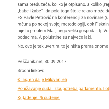
sama preduzeća, koliko je otpisano, a koliko „re
„babe i žabe“ i da pola toga što je rekao može d
FS Pavle Petrović na konferenciji za novinare (
računa po nekoj svojoj metodologiji, dok Fiskal
nije tu problem Mali, nego veliki gospodar, tj. 
podacima. A poluistine su najveće laži.
No, ovo je tek uvertira, to je ništa prema onom
Peščanik.net, 30.09.2017.
Srodni linkovi:
Đilas, eh da je Milovan, eh
Ponižavanje suda i zloupotreba parlamenta. I o
K(l)ađenje i/li suđenje