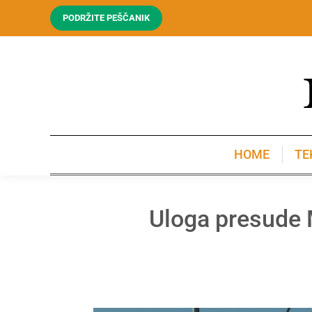
PODRŽITE PEŠČANIK
HOME
TE
HOME
TE
Uloga presude 