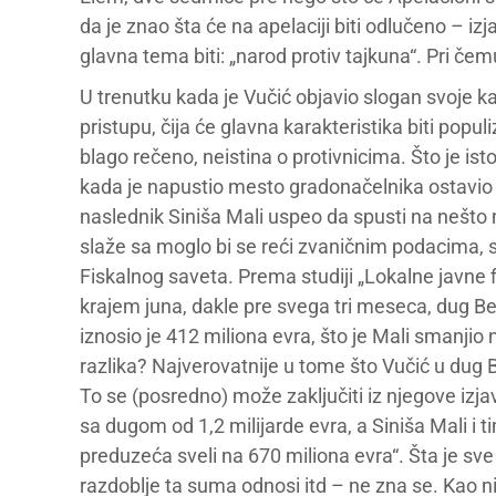
da je znao šta će na apelaciji biti odlučeno – iz
glavna tema biti: „narod protiv tajkuna“. Pri čem
U trenutku kada je Vučić objavio slogan svoje k
pristupu, čija će glavna karakteristika biti populi
blago rečeno, neistina o protivnicima. Što je ist
kada je napustio mesto gradonačelnika ostavio du
naslednik Siniša Mali uspeo da spusti na nešto
slaže sa moglo bi se reći zvaničnim podacima, s
Fiskalnog saveta. Prema studiji „Lokalne javne fi
krajem juna, dakle pre svega tri meseca, dug Be
iznosio je 412 miliona evra, što je Mali smanjio
razlika? Najverovatnije u tome što Vučić u dug
To se (posredno) može zaključiti iz njegove izja
sa dugom od 1,2 milijarde evra, a Siniša Mali i 
preduzeća sveli na 670 miliona evra“. Šta je sve u
razdoblje ta suma odnosi itd – ne zna se. Kao ni 