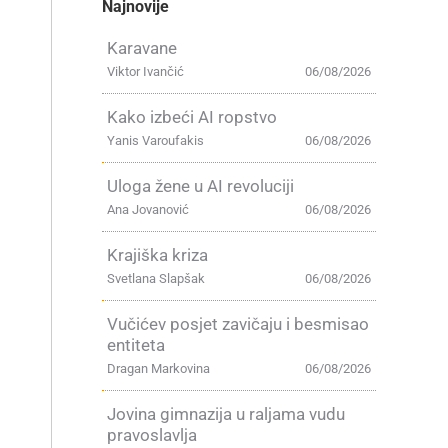
Najnovije
Karavane
Viktor Ivančić
06/08/2026
Kako izbeći AI ropstvo
Yanis Varoufakis
06/08/2026
Uloga žene u AI revoluciji
Ana Jovanović
06/08/2026
Krajiška kriza
Svetlana Slapšak
06/08/2026
Vučićev posjet zavičaju i besmisao
entiteta
Dragan Markovina
06/08/2026
Jovina gimnazija u raljama vudu
pravoslavlja