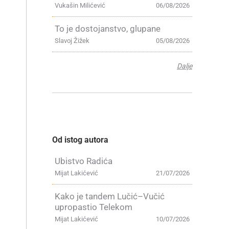
Vukašin Milićević
06/08/2026
To je dostojanstvo, glupane
Slavoj Žižek
05/08/2026
Dalje
Od istog autora
Ubistvo Radića
Mijat Lakićević
21/07/2026
Kako je tandem Lučić–Vučić
upropastio Telekom
Mijat Lakićević
10/07/2026