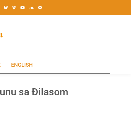
E
ENGLISH
E
ENGLISH
čunu sa Đilasom