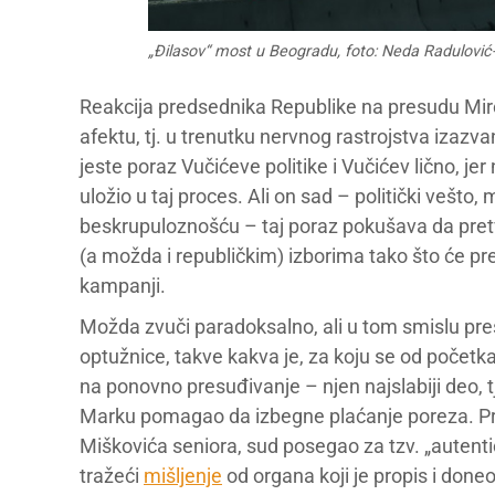
„Đ​ilasov“ most u Beogradu, foto: Neda Radulovi
Reakcija predsednika Republike na presudu Miro
afektu, tj. u trenutku nervnog rastrojstva iza
jeste poraz Vučićeve politike i Vučićev lično, je
uložio u taj proces. Ali on sad – politički vešto, 
beskrupuloznošću – taj poraz pokušava da pre
(a možda i republičkim) izborima tako što će pr
kampanji.
Možda zvuči paradoksalno, ali u tom smislu pr
optužnice, takve kakva je, za koju se od početk
na ponovno presuđivanje – njen najslabiji deo, t
Marku pomagao da izbegne plaćanje poreza. Pravi
Miškovića seniora, sud posegao za tzv. „auten
tražeći
mišljenje
od organa koji je propis i done