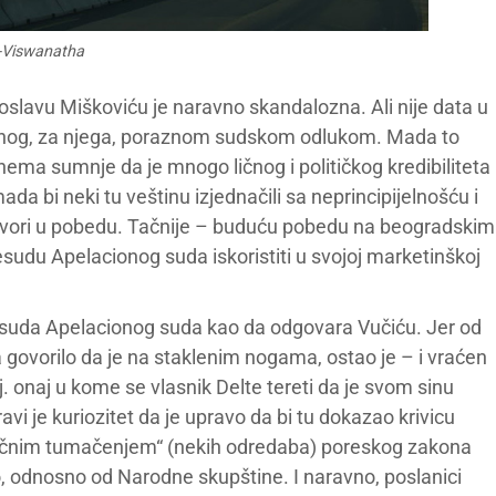
ć-Viswanatha
slavu Miškoviću je naravno skandalozna. Ali nije data u
zvanog, za njega, poraznom sudskom odlukom. Mada to
r nema sumnje da je mnogo ličnog i političkog kredibiliteta
mada bi neki tu veštinu izjednačili sa neprincipijelnošću i
tvori u pobedu. Tačnije – buduću pobedu na beogradskim
esudu Apelacionog suda iskoristiti u svojoj marketinškoj
esuda Apelacionog suda kao da odgovara Vučiću. Jer od
a govorilo da je na staklenim nogama, ostao je – i vraćen
j. onaj u kome se vlasnik Delte tereti da je svom sinu
 je kuriozitet da je upravo da bi tu dokazao krivicu
tičnim tumačenjem“ (nekih odredaba) poreskog zakona
o, odnosno od Narodne skupštine. I naravno, poslanici