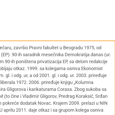
ječaru, završio Pravni fakultet u Beogradu 1975, od
 (EP). 90-ih saradnik mesečnika Demokratija danas (ur.
m 90-ih poništena privatizacija EP, sa delom redakcije
dobijaju otkaz. 1999. sa kolegama osniva Ekonomist
 gl. i odg. ur, a od 2001. gl. i odg. ur. 2003. priređuje
 liberala 1972. 2006. priređuje knjigu „Kolumna
ra Gligorova i karikaturama Coraxa. Zbog sukoba sa
to čine i Vladimir Gligorov, Predrag Koraksić, Srđan
gde pokreće dodatak Novac. Krajem 2009. prelazi u NIN
 aprilu 2011. daje otkaz i sa grupom kolega osniva