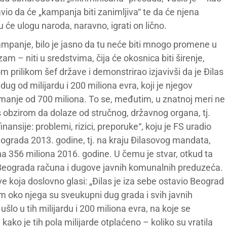
javio da će „kampanja biti zanimljiva“ te da će njena
u će ulogu naroda, naravno, igrati on lično.
ampanje, bilo je jasno da tu neće biti mnogo promene u
zam – niti u sredstvima, čija će okosnica biti širenje,
om prilikom šef države i demonstrirao izjavivši da je Đilas
g od milijardu i 200 miliona evra, koji je njegov
 manje od 700 miliona. To se, međutim, u znatnoj meri ne
 obzirom da dolaze od stručnog, državnog organa, tj.
nansije: problemi, rizici, preporuke“, koju je FS uradio
ograda 2013. godine, tj. na kraju Đilasovog mandata,
 na 356 miliona 2016. godine. U čemu je stvar, otkud ta
 Beograda računa i dugove javnih komunalnih preduzeća.
ve koja doslovno glasi: „Đilas je iza sebe ostavio Beograd
tim oko njega su sveukupni dug grada i svih javnih
šlo u tih milijardu i 200 miliona evra, na koje se
kako je tih pola milijarde otplaćeno – koliko su vratila