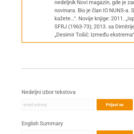
nedeljnik Novi magazin, gde je za
novinara. Bio je član IO NUNS-a. 
kažete…“. Novije knjige: 2011. „Is
SFRJ (1963-73); 2013. sa Dimitri
„Desimir Tošić: Između ekstrema“; 
Nedeljni izbor tekstova
English Summary