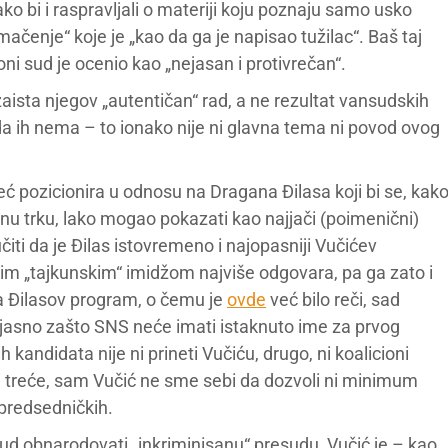
ko bi i raspravljali o materiji koju poznaju samo usko
umačenje“ koje je „kao da ga je napisao tužilac“. Baš taj
i sud je ocenio kao „nejasan i protivrečan“.
zaista njegov „autentičan“ rad, a ne rezultat vansudskih
da ih nema – to ionako nije ni glavna tema ni povod ovog
ć pozicionira u odnosu na Dragana Đilasa koji bi se, kak
ornu trku, lako mogao pokazati kao najjači (poimenični)
čiti da je Đilas istovremeno i najopasniji Vučićev
jim „tajkunskim“ imidžom najviše odgovara, pa ga zato i
(da Đilasov program, o čemu je
ovde
već bilo reči, sad
 jasno zašto SNS neće imati istaknuto ime za prvog
 kandidata nije ni prineti Vučiću, drugo, ni koalicioni
 i treće, sam Vučić ne sme sebi da dozvoli ni minimum
d predsedničkih.
ud obnarodovati „inkriminisanu“ presudu, Vučić je – kao