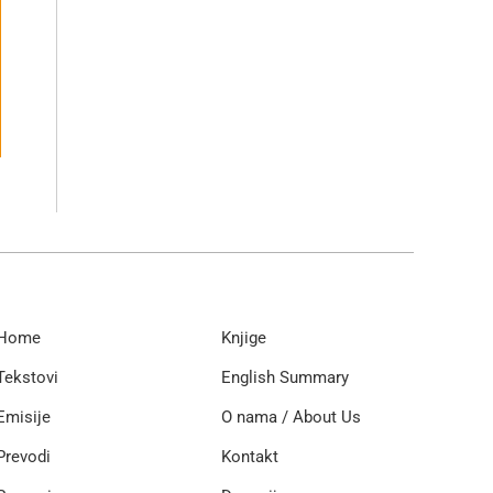
Home
Knjige
Tekstovi
English Summary
Emisije
O nama / About Us
Prevodi
Kontakt