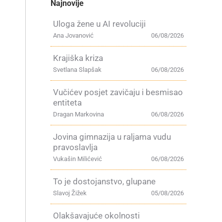
Najnovije
Uloga žene u AI revoluciji
Ana Jovanović
06/08/2026
Krajiška kriza
Svetlana Slapšak
06/08/2026
Vučićev posjet zavičaju i besmisao
entiteta
Dragan Markovina
06/08/2026
Jovina gimnazija u raljama vudu
pravoslavlja
Vukašin Milićević
06/08/2026
To je dostojanstvo, glupane
Slavoj Žižek
05/08/2026
Olakšavajuće okolnosti