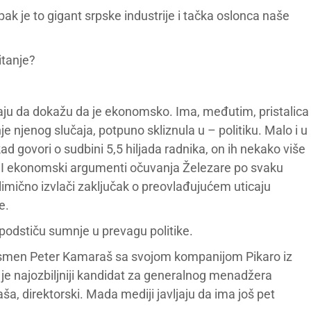
k je to gigant srpske industrije i tačka oslonca naše
itanje?
vaju da dokažu da je ekonomsko. Ima, međutim, pristalica
e njenog slučaja, potpuno skliznula u – politiku. Malo i u
ad govori o sudbini 5,5 hiljada radnika, on ih nekako više
. I ekonomski argumenti očuvanja Železare po svaku
limično izvlači zaključak o preovlađujućem uticaju
e.
ji podstiču sumnje u prevagu politike.
znismen Peter Kamaraš sa svojom kompanijom Pikaro iz
j je najozbiljniji kandidat za generalnog menadžera
, direktorski. Mada mediji javljaju da ima još pet