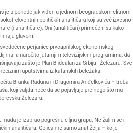
raš je u ponedeljak viđen u jednom beogradskom elitnom
sokofrekventnih političkih analitičara koji su već izvesno
(i analitičare). Oni (analitičari) primećeni su kako
klimaju glavom.
e osvedočene perjanice prvoaprilskog ekonomskog
jima, a naročito jutarnjim televizijskim programima, da
javaju zašto je Plan B idealan za Srbiju i Železaru. Sve
preciznim uputstvima iz kafanskih beležaka.
i pročita Branka Raduna ili Dragomira Anđelkovića – treba
aša, koji valjda neće da se pojavljuje pre nego što mu
derevsku Železaru.
 mada je izabrao pogrešnu ciljnu grupu. Ne žalim se i
ičkih analitičara. Golica me samo znatiželja – ko je