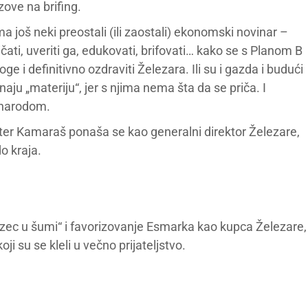
ove na brifing.
ima još neki preostali (ili zaostali) ekonomski novinar –
ičati, uveriti ga, edukovati, brifovati… kako se s Planom B
i definitivno ozdraviti Železara. Ili su i gazda i budući
naju „materiju“, jer s njima nema šta da se priča. I
a narodom.
eter Kamaraš ponaša se kao generalni direktor Železare,
o kraja.
 je zec u šumi“ i favorizovanje Esmarka kao kupca Železare,
ji su se kleli u večno prijateljstvo.