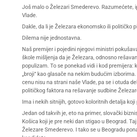
Još malo o Železari Smederevo. Razumećete, ipa
Vlade.
Dakle, da li je Železara ekonomsko ili političko p
Dilema nije jednostavna.
Naš premijer i pojedini njegovi ministri pokuša
škole mišljenja da je Železara, odnosno rešavanj
populizam. To se ponekad vidi i kod premijera: k
„broji“ kao glasače na nekim budućim izborima
cenu nisu na strani naše Vlade, pa se i otuda de
političkog faktora na rešavanje sudbine Železar
Ima i nekih sitnijih, gotovo koloritnih detalja ko
Jedan od takvih je, eto na primer, slovački bi
Košica koji je pre neki dan stigao u Beograd. Ta
Železare Smederevo. I tako se u Beogradu ponaša