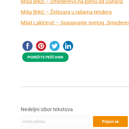
Miša Brkić – Smederevo na pjenu od Dunava
Miša Brkić – Železara u raljama tendera
Mijat Lakićević – Spasavanje svetog „Smedere
PODRŽITE PEŠČANIK
Nedeljni izbor tekstova