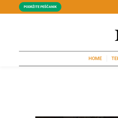
PODRŽITE PEŠČANIK
HOME
TE
HOME
TE