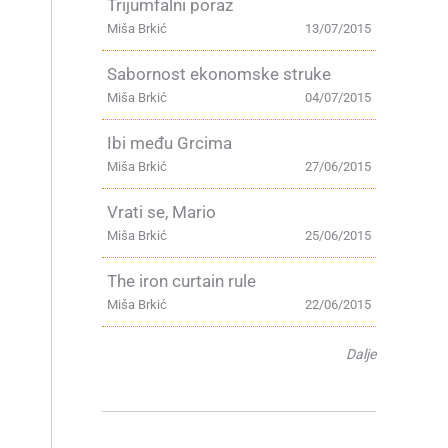
Trijumfalni poraz
Miša Brkić
13/07/2015
Sabornost ekonomske struke
Miša Brkić
04/07/2015
Ibi među Grcima
Miša Brkić
27/06/2015
Vrati se, Mario
Miša Brkić
25/06/2015
The iron curtain rule
Miša Brkić
22/06/2015
Dalje