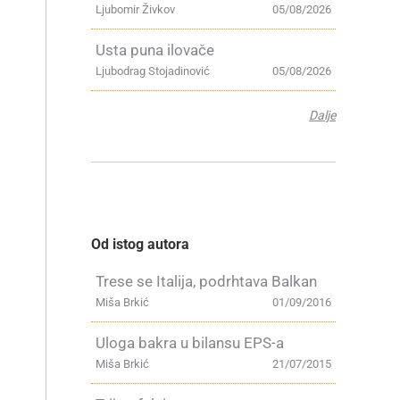
Ljubomir Živkov
05/08/2026
Usta puna ilovače
Ljubodrag Stojadinović
05/08/2026
Dalje
Od istog autora
Trese se Italija, podrhtava Balkan
Miša Brkić
01/09/2016
Uloga bakra u bilansu EPS-a
Miša Brkić
21/07/2015