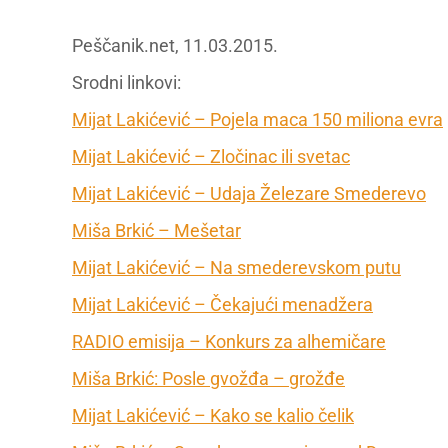
Peščanik.net, 11.03.2015.
Srodni linkovi:
Mijat Lakićević – Pojela maca 150 miliona evra
Mijat Lakićević – Zločinac ili svetac
Mijat Lakićević – Udaja Železare Smederevo
Miša Brkić – Mešetar
Mijat Lakićević – Na smederevskom putu
Mijat Lakićević – Čekajući menadžera
RADIO emisija – Konkurs za alhemičare
Miša Brkić: Posle gvožđa – grožđe
Mijat Lakićević – Kako se kalio čelik