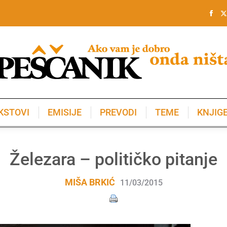
KSTOVI
EMISIJE
PREVODI
TEME
KNJIG
KSTOVI
EMISIJE
PREVODI
TEME
KNJIG
Železara – političko pitanje
MIŠA BRKIĆ
11/03/2015