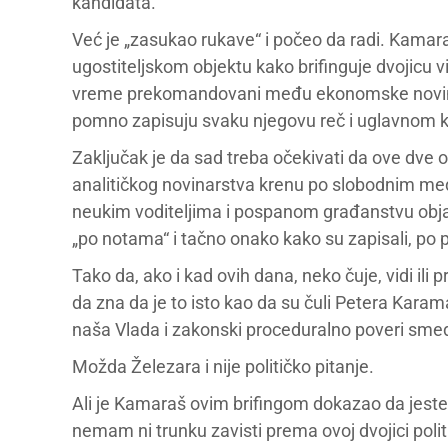
kandidata.
Već je „zasukao rukave“ i počeo da radi. Kama
ugostiteljskom objektu kako brifinguje dvojicu vi
vreme prekomandovani među ekonomske novinare 
pomno zapisuju svaku njegovu reč i uglavnom 
Zaključak je da sad treba očekivati da ove dv
analitičkog novinarstva krenu po slobodnim medi
neukim voditeljima i pospanom građanstvu objašn
„po notama“ i tačno onako kako su zapisali, po 
Tako da, ako i kad ovih dana, neko čuje, vidi il
da zna da je to isto kao da su čuli Petera Karam
naša Vlada i zakonski proceduralno poveri sme
Možda Železara i nije političko pitanje.
Ali je Kamaraš ovim brifingom dokazao da jeste,
nemam ni trunku zavisti prema ovoj dvojici polit