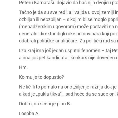
Peteru Kamarašu dojavio da baš njih dvojicu poz
Tačno je da su sve ređi, ali valjda u ovoj zemlji 
ozbiljan ili neozbiljan – s kojim bi se moglo popr
(menadžerskim ugovorom) može postaviti na noge 
generalni direktor digli ruke od novinara koji poz
odabrali političke analitičare. Za politički rad s
I za kraj ima još jedan usputni fenomen – taj P
a ima još pet kandidata i konkurs nije doveden d
Hm.
Ko mu je to dopustio?
Ne liči li to pomalo na ono „šiljenje ražnja dok
a kad je „pukla tikva“… sad hoće da se sude oni ko
Dobro, na sceni je plan B.
I osoba A.