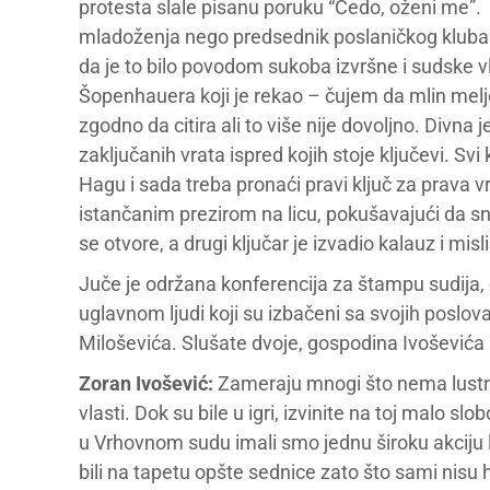
protesta slale pisanu poruku “Čedo, oženi me”. 
mladoženja nego predsednik poslaničkog kluba 
da je to bilo povodom sukoba izvršne i sudske vla
Šopenhauera koji je rekao – čujem da mlin melj
zgodno da citira ali to više nije dovoljno. Divna
zaključanih vrata ispred kojih stoje ključevi. Svi
Hagu i sada treba pronaći pravi ključ za prava v
istančanim prezirom na licu, pokušavajući da s
se otvore, a drugi ključar je izvadio kalauz i mi
Juče je održana konferencija za štampu sudija, 
uglavnom ljudi koji su izbačeni sa svojih poslo
Miloševića. Slušate dvoje, gospodina Ivošević
Zoran Ivošević:
Zameraju mnogi što nema lustrac
vlasti. Dok su bile u igri, izvinite na toj malo slo
u Vrhovnom sudu imali smo jednu široku akciju lust
bili na tapetu opšte sednice zato što sami nisu