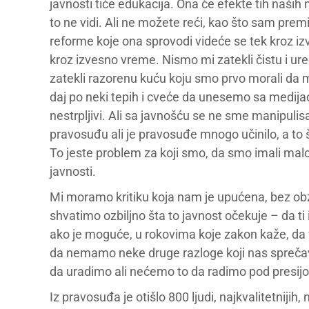
javnosti tiče edukacija. Ona će efekte tih naših m
to ne vidi. Ali ne možete reći, kao što sam premi
reforme koje ona sprovodi videće se tek kroz iz
kroz izvesno vreme. Nismo mi zatekli čistu i ur
zatekli razorenu kuću koju smo prvo morali da 
daj po neki tepih i cveće da unesemo sa medija
nestrpljivi. Ali sa javnošću se ne sme manipulis
pravosuđu ali je pravosuđe mnogo učinilo, a to š
To jeste problem za koji smo, da smo imali malo 
javnosti.
Mi moramo kritiku koja nam je upućena, bez obzi
shvatimo ozbiljno šta to javnost očekuje – da ti ir
ako je moguće, u rokovima koje zakon kaže, d
da nemamo neke druge razloge koji nas spreča
da uradimo ali nećemo to da radimo pod presij
Iz pravosuđa je otišlo 800 ljudi, najkvalitetnijih, n