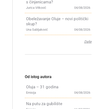
s činjenicama?
Jurica Vitković
04/08/2026
Obeležavanje Oluje – novi politički
skup?
Una Sabljaković
04/08/2026
Dalje
Od istog autora
Oluja – 31 godina
Emisija
04/08/2026
Na putu za gubilište