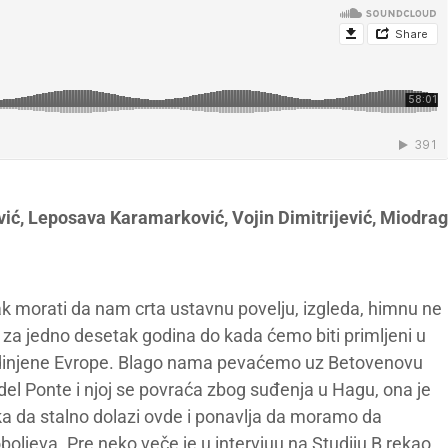
vić, Leposava Karamarković, Vojin Dimitrijević, Miodrag
ak morati da nam crta ustavnu povelju, izgleda, himnu ne
 za jedno desetak godina do kada ćemo biti primljeni u
jedinjene Evrope. Blago nama pevaćemo uz Betovenovu
del Ponte i njoj se povraća zbog suđenja u Hagu, ona je
uka da stalno dolazi ovde i ponavlja da moramo da
ljeva. Pre neko veče je u intervjuu na Studiju B rekao