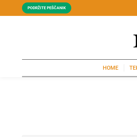
PODRŽITE PEŠČANIK
HOME
TE
HOME
TE