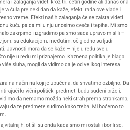
era i zalaganja videti kroz tri, četiri godine ali danas ona
jera čula pre neki dan da kaže, efekti rada ove vlade i
vesno vreme. Efekti naših zalaganja će se zaista videti
ednu kuću pa da mi u nju unosimo cveće i tepihe. Mi smo
malo zakrpimo i izgradimo pa smo sada upravo mislili –
cijom, sa edukacijom, međutim, očigledno su ljudi
ati. Javnosti mora da se kaže – nije u redu sve u
to nije u redu mi priznajemo. Kaznena politika je blaga.
više sluha, mogli da vidimo da je od velikog interesa
ra na način na koji je upućena, da shvatimo ozbiljno. Da
itirajući krivični politički predmeti budu suđeni brže i,
a vidimo da nemamo možda neki strah prema strankama,
vaju da te predmete sudimo kako treba. Mi hoćemo to
om.
ajvitalnijih, otišli su onda kada smo mi ostali i borili se,