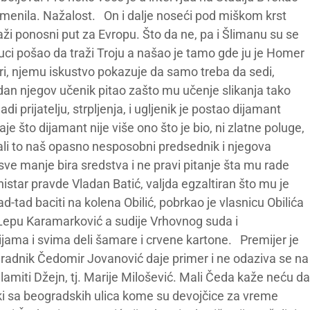
promenila. Nažalost. On i dalje noseći pod miškom krst
raži ponosni put za Evropu. Što da ne, pa i Šlimanu su se
uci pošao da traži Troju a našao je tamo gde ju je Homer
i, njemu iskustvo pokazuje da samo treba da sedi,
an njegov učenik pitao zašto mu učenje slikanja tako
adi prijatelju, strpljenja, i ugljenik je postao dijamant
 što dijamant nije više ono što je bio, ni zlatne poluge,
ali to naš opasno nesposobni predsednik i njegova
ve manje bira sredstva i ne pravi pitanje šta mu rade
istar pravde Vladan Batić, valjda egzaltiran što mu je
d-tad baciti na kolena Obilić, pobrkao je vlasnicu Obilića
Lepu Karamarković a sudije Vrhovnog suda i
ama i svima deli šamare i crvene kartone. Premijer je
saradnik Čedomir Jovanović daje primer i ne odaziva se na
lamiti Džejn, tj. Marije Milošević. Mali Čeda kaže neću da
atki sa beogradskih ulica kome su devojčice za vreme