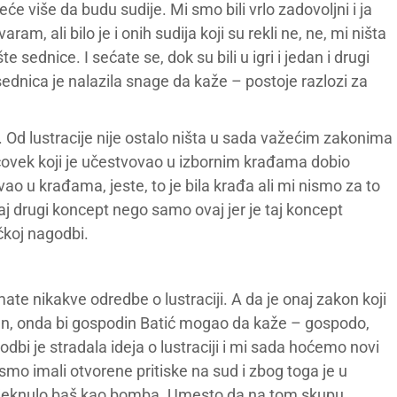
će više da budu sudije. Mi smo bili vrlo zadovoljni i ja
am, ali bilo je i onih sudija koji su rekli ne, ne, mi ništa
e sednice. I sećate se, dok su bili u igri i jedan i drugi
ednica je nalazila snage da kaže – postoje razlozi za
 Od lustracije nije ostalo ništa u sada važećim zakonima
 čovek koji je učestvovao u izbornim krađama dobio
vao u krađama, jeste, to je bila krađa ali mi nismo za to
naj drugi koncept nego samo ovaj jer je taj koncept
ičkoj nagodbi.
te nikakve odredbe o lustraciji. A da je onaj zakon koji
jen, onda bi gospodin Batić mogao da kaže – gospodo,
odbi je stradala ideja o lustraciji i mi sada hoćemo novi
mo imali otvorene pritiske na sud i zbog toga je u
odjeknulo baš kao bomba. Umesto da na tom skupu