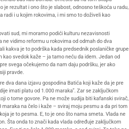
to je rezultat i ono što je slabost, odnosno teškoća u radu,
 radi i u kojim rokovima, i mi smo to doživeli kao
vati sud, mi moramo podići kulturu nezavisnosti
u a ne vidimo reformu u rokovima od odmah do dva
li kakva je to podrška kada predsednik poslaničke grupe
n kao svedok kaže – ja tamo neću da idem. Jedan od
h pre svega očekujemo da nam daju podršku, jer ako
iji pravde.
e dva dana izjavu gospodina Batića koji kaže da je pre
dije imati platu od 1.000 maraka”. Zar se zaključkom
oji o tome govore. Pa ne može sudija biti kafanski svirač,
00 maraka na čelo i kaže – sviraj moju pesmu a da pri tom
ja je to pesma. E, to je ono što nama smeta. Vlada ne
on. Šta onda to znači kada vlada određuje zaključkom