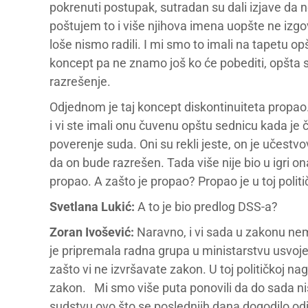
pokrenuti postupak, sutradan su dali izjave da ne
poštujem to i više njihova imena uopšte ne izgovar
loše nismo radili. I mi smo to imali na tapetu opšt
koncept pa ne znamo još ko će pobediti, opšta s
razrešenje.
Odjednom je taj koncept diskontinuiteta propao.
i vi ste imali onu čuvenu opštu sednicu kada je
poverenje suda. Oni su rekli jeste, on je učestvo
da on bude razrešen. Tada više nije bio u igri o
propao. A zašto je propao? Propao je u toj polit
Svetlana Lukić:
A to je bio predlog DSS-a?
Zoran Ivošević:
Naravno, i vi sada u zakonu nema
je pripremala radna grupa u ministarstvu usvo
zašto vi ne izvršavate zakon. U toj političkoj nag
zakon. Mi smo više puta ponovili da do sada nis
sudstvu ovo što se poslednjih dana dogodilo 