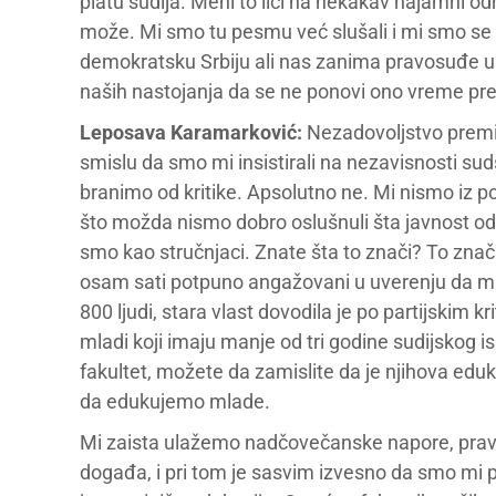
platu sudija. Meni to liči na nekakav najamni od
može. Mi smo tu pesmu već slušali i mi smo se 
demokratsku Srbiju ali nas zanima pravosuđe u 
naših nastojanja da se ne ponovi ono vreme pr
Leposava Karamarković:
Nezadovoljstvo premijer
smislu da smo mi insistirali na nezavisnosti su
branimo od kritike. Apsolutno ne. Mi nismo iz po
što možda nismo dobro oslušnuli šta javnost od n
smo kao stručnjaci. Znate šta to znači? To zna
osam sati potpuno angažovani u uverenju da mi 
800 ljudi, stara vlast dovodila je po partijskim
mladi koji imaju manje od tri godine sudijskog i
fakultet, možete da zamislite da je njihova eduka
da edukujemo mlade.
Mi zaista ulažemo nadčovečanske napore, pravos
događa, i pri tom je sasvim izvesno da smo mi pr