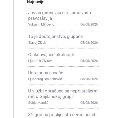
Najnovije
Jovina gimnazija u raljama vudu
pravoslavlja
Vukašin Milićević
06/08/2026
To je dostojanstvo, glupane
Slavoj Žižek
05/08/2026
Olakšavajuće okolnosti
Ljubomir Živkov
05/08/2026
Usta puna ilovače
Ljubodrag Stojadinović
05/08/2026
U službi obračuna sa neprijateljem:
mit o Gnjilanskoj grupi
Sofija Mandić
05/08/2026
31 godina poslije: što ćemo učiniti