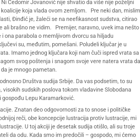
Ni Čedomir Jovanović nije shvatio da više nije poželjni
koalicije koja vlada ovom zemljom. Pre neki dan, misli
sti, Đinđić je, žaleći se na neefikasnost sudstva, citirao
e ali brašno ne vidim. Premijer, naravno, uvek ima nešto
 je i ona parabola o memljivom dvorcu sa hiljadu
 ključevi su, međutim, pomešani. Poludeli ključar je u
rata. Imamo jednog ključara koji nam čuči ispred vrata sa
nagom svog poštenja i snagom svoje vere natera vrata d
sli da je mnogo pametan.
odnosno Društva sudija Srbije. Da vas podsetim, to su
va, visokih sudskih poslova tokom vladavine Slobodana
a i gospođu Lepu Karamarković.
ije. Znatan deo odgovornosti za to snose i političke
bodnijoj reči, obe koncepcije lustracija protiv lustracije, mi
racije. U toj akciji je desetak sudija otišlo, ali su troje
 hteli da odu. Kada smo im predočili – gospodo, mi ćemo