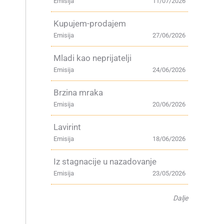
Emisija
11/07/2026
m
Kupujem-prodajem
Emisija
27/06/2026
Mladi kao neprijatelji
Emisija
24/06/2026
Brzina mraka
a
Emisija
20/06/2026
Lavirint
Emisija
18/06/2026
Iz stagnacije u nazadovanje
Emisija
23/05/2026
Dalje