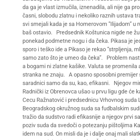
da ga je vlast izmučila, iznenadila, ali nije ga 
časni, slobodu zlatnu i nekoliko raznih ustava t
svi smejali kada je sa Homerovom ”Ilijadom” u r
baš ostavio. Predsednik Koštunica nigde ne žur
ponekad podmetne nogu i da čeka. Pikasa je jed
sporo i teško ide a Pikaso je rekao ”strpljenja, ml
samo zato što je umeo da čeka”. Problem nastaje
a bogami ni zlatne kašike. Valuta se promenila 
stranka ne znaju. A opasno sposobni premijer s
saradnici samo da su, kao, efikasni. Njegov min
Radnički iz Obrenovca ušao u prvu ligu gde će ka
Cecu Ražnatović i predsednicu Vrhovnog suda 
Beogradskog okružnog suda sa fudbalskim sudij
tražio da sudstvo radi efikasnije a njegov prvi 
poziv suda da svedoči o potezanju pištoljima Ka
idem na sud. On misli da je i dalje onaj mali sl