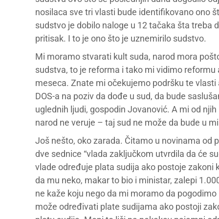
nosilaca sve tri vlasti bude identifikovano ono š
sudstvo je dobilo naloge u 12 tačaka šta treba da
pritisak. I to je ono što je uznemirilo sudstvo.
Mi moramo stvarati kult suda, narod mora pošto
sudstva, to je reforma i tako mi vidimo reform
meseca. Znate mi očekujemo podršku te vlasti a
DOS-a na poziv da dođe u sud, da bude sasluša
uglednih ljudi, gospodin Jovanović. A mi od nji
narod ne veruje – taj sud ne može da bude u mis
Još nešto, oko zarada. Čitamo u novinama od pr
dve sednice “vlada zaključkom utvrdila da će su
vlade određuje plata sudija ako postoje zakoni k
da mu neko, makar to bio i ministar, zalepi 1.0
ne kaže koju nego da mi moramo da pogodimo ko
može određivati plate sudijama ako postoji zak