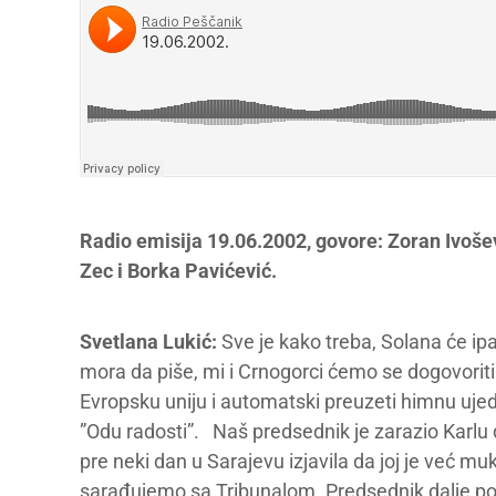
Radio emisija 19.06.2002, govore: Zoran Ivoše
Zec i Borka Pavićević.
Svetlana Lukić:
Sve je kako treba, Solana će ip
mora da piše, mi i Crnogorci ćemo se dogovoriti
Evropsku uniju i automatski preuzeti himnu u
”Odu radosti”. Naš predsednik je zarazio Karlu 
pre neki dan u Sarajevu izjavila da joj je već m
sarađujemo sa Tribunalom. Predsednik dalje pobo