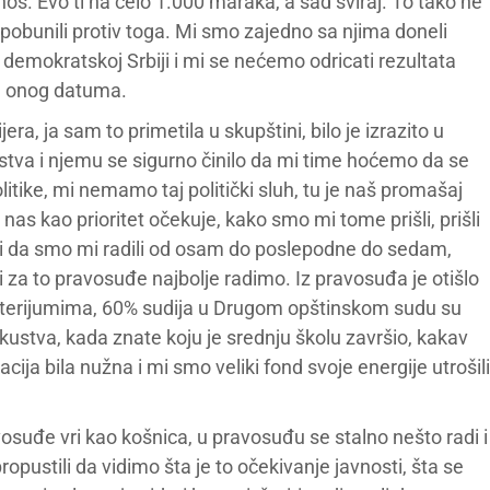
nos. Evo ti na čelo 1.000 maraka, a sad sviraj. To tako ne
pobunili protiv toga. Mi smo zajedno sa njima doneli
demokratskoj Srbiji i mi se nećemo odricati rezultata
e onog datuma.
a, ja sam to primetila u skupštini, bilo je izrazito u
dstva i njemu se sigurno činilo da mi time hoćemo da se
litike, mi nemamo taj politički sluh, tu je naš promašaj
as kao prioritet očekuje, kako smo mi tome prišli, prišli
či da smo mi radili od osam do poslepodne do sedam,
za to pravosuđe najbolje radimo. Iz pravosuđa je otišlo
 kriterijumima, 60% sudija u Drugom opštinskom sudu su
skustva, kada znate koju je srednju školu završio, kakav
cija bila nužna i mi smo veliki fond svoje energije utrošili
uđe vri kao košnica, u pravosuđu se stalno nešto radi i
opustili da vidimo šta je to očekivanje javnosti, šta se