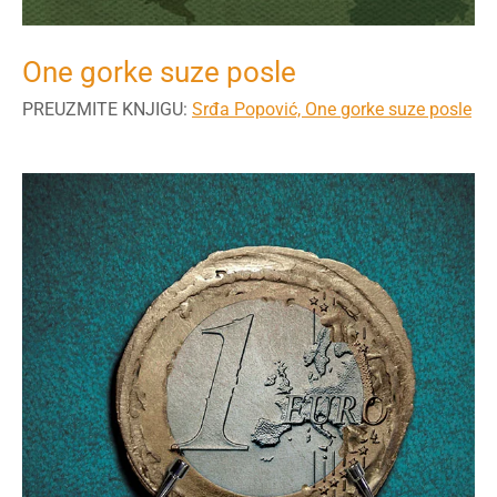
One gorke suze posle
PREUZMITE KNJIGU:
Srđa Popović, One gorke suze posle