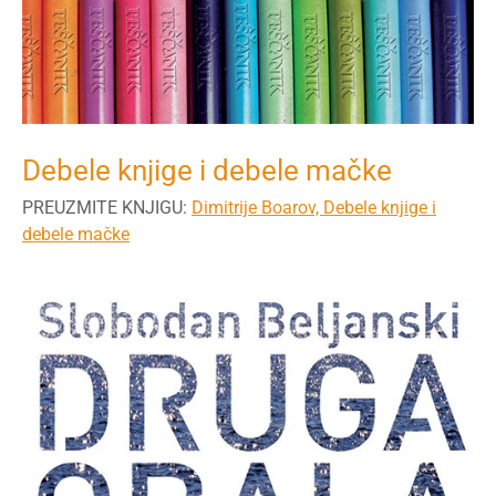
Debele knjige i debele mačke
PREUZMITE KNJIGU:
Dimitrije Boarov, Debele knjige i
debele mačke