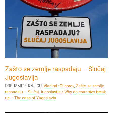
Zašto se zemlje raspadaju – Slučaj
Jugoslavija
PREUZMITE KNJIGU:
Vladimir Gligorov, Zašto se zemlje
raspadaju – Slučaj Jugoslavija / Why do countries break
up – The case of Yugoslavia