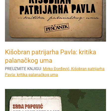
Kišobran patrijarha Pavla: kritika
palanačkog uma
PREUZMITE KNJIGU:
Mirko Đorđević, Kišobran patrijarha
Pavla: kritika palanačkog uma