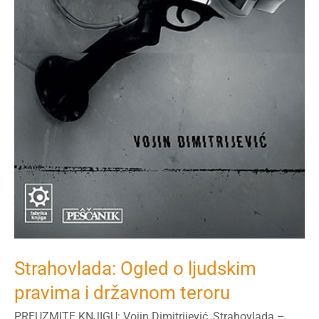
Strahovlada: Ogled o ljudskim
pravima i državnom teroru
PREUZMITE KNJIGU: Vojin Dimitrijević, Strahovlada –