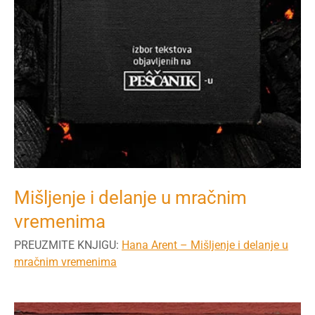
Mišljenje i delanje u mračnim
vremenima
PREUZMITE KNJIGU:
Hana Arent – Mišljenje i delanje u
mračnim vremenima