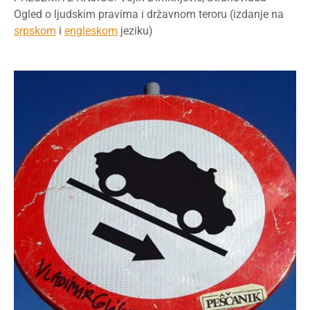
Ogled o ljudskim pravima i državnom teroru (izdanje na
srpskom
i
engleskom
jeziku)