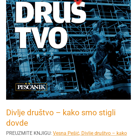
Divlje društvo – kako smo stigli
dovde
PREUZMITE KNJIGU:
Vesna Pešić, Divlje društvo – kako