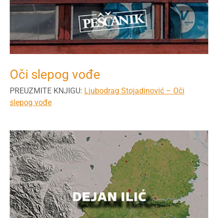
Oči slepog vođe
PREUZMITE KNJIGU:
Ljubodrag Stojadinović – Oči
slepog vođe