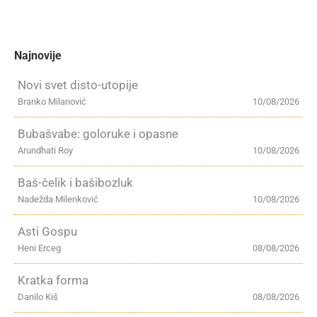
Najnovije
Novi svet disto-utopije
Branko Milanović
10/08/2026
Bubašvabe: goloruke i opasne
Arundhati Roy
10/08/2026
Baš-čelik i bašibozluk
Nadežda Milenković
10/08/2026
Asti Gospu
Heni Erceg
08/08/2026
Kratka forma
Danilo Kiš
08/08/2026