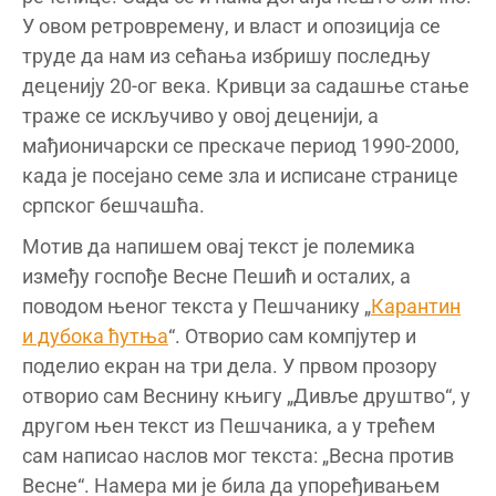
У овом ретровремену, и власт и опозиција се
труде да нам из сећања избришу последњу
деценију 20-ог века. Кривци за садашње стање
траже се искључиво у овој деценији, а
мађионичарски се прескаче период 1990-2000,
када је посејано семе зла и исписане странице
српског бешчашћа.
Мотив да напишем овај текст је полемика
између госпође Весне Пешић и осталих, а
поводом њеног текста у Пешчанику „
Карантин
и дубока ћутња
“. Отворио сам компјутер и
поделио екран на три дела. У првом прозору
отворио сам Веснину књигу „Дивље друштво“, у
другом њен текст из Пешчаника, а у трећем
сам написао наслов мог текста: „Весна против
Весне“. Намера ми је била да упоређивањем