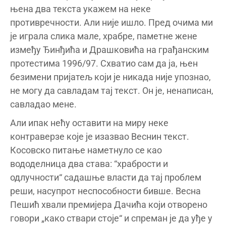
њена два текста укажем на неке
противречности. Али није ишло. Пред очима ми
је играла слика мале, храбре, паметне жене
између Ђинђића и Драшковића на грађанским
протестима 1996/97. Схватио сам да ја, њен
безимени пријатељ који је никада није упознао,
не могу да савладам тај текст. Он је, ненаписан,
савладао мене.
Али ипак нећу оставити на миру неке
контраверзе које је изазвао Веснин текст.
Косовско питање наметнуло се као
вододелница два става: “храбрости и
одлучности“ садашње власти да тај проблем
реши, насупрот неспособности бивше. Весна
Пешић хвали премијера Дачића који отворено
говори „како ствари стоје“ и спреман је да уђе у