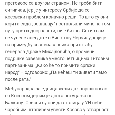
преговоре са другом страном. Не треба бити
ситничав, јер је у интересу Србије да се
косовски проблем коначно реши. То што су они
који га сада „решавају“ постављали мине на том
путу претходној власти, није битно. Сетио сам
се чувене анегдоте о Винстону Черчилу, који је
на примедбу свог изасланика при штабу
генерала Драже Михајловића, о промени
подршке савезника уместо четницима Титовим
партизанима: „Како ће то примити српски
народ“ – одговорио: „Па нећеш ти живети тамо
после рата.“
Међународна заједница жели да заврши посао
са Косовом, јер им је доста потуцања по
Балкану. Свесни су они да столица у УН неће
чаробним штапићем увести Косово у стварност