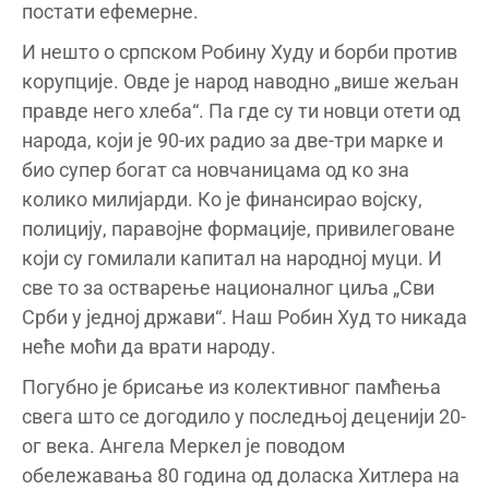
постати ефемерне.
И нешто о српском Робину Худу и борби против
корупције. Овде је народ наводно „више жељан
правде него хлеба“. Па где су ти новци отети од
народа, који је 90-их радио за две-три марке и
био супер богат са новчаницама од ко зна
колико милијарди. Ко је финансирао војску,
полицију, паравојне формације, привилеговане
који су гомилали капитал на народној муци. И
све то за остварење националног циља „Сви
Срби у једној држави“. Наш Робин Худ то никада
неће моћи да врати народу.
Погубно је брисање из колективног памћења
свега што се догодило у последњој деценији 20-
ог века. Ангела Меркел је поводом
обележавања 80 година од доласка Хитлера на