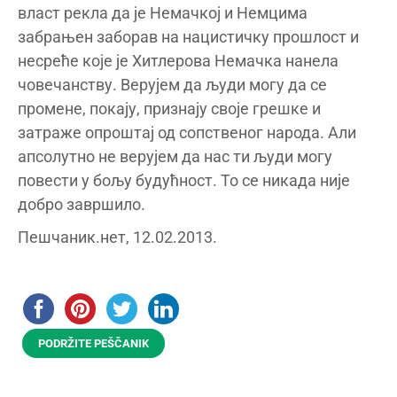
власт рекла да је Немачкој и Немцима
забрањен заборав на нацистичку прошлост и
несреће које је Хитлерова Немачка нанела
човечанству. Верујем да људи могу да се
промене, покају, признају своје грешке и
затраже опроштај од сопственог народа. Али
апсолутно не верујем да нас ти људи могу
повести у бољу будућност. То се никада није
добро завршило.
Пешчаник.нет, 12.02.2013.
PODRŽITE PEŠČANIK