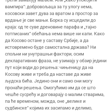
вампира“: добровољаца за ту улогу нема,
косовски завет дува за вратом а простор за
врдање је све мањи. Борка су исцедили до
краја: од те суве дреновине парафа и „тајно
потписаних“ обећања нема више ни капи. Како
да Косово остане у саставу Србије, а да
истовремено буде самостална држава? Ни
спољни ни унутрашњи фактори, осим
декларативних фраза, не узимају у обзир једини
пут који води до решења: чињеницу да на
Косову живе и треба да наставе да живе
људска бића. Једино они и само они могу
пронаћи решења. Омогућимо им да се што
чешће сусрећу и договарају о малим стварима,
па ће временом, можда, оне „велике и
судбинске“ којима их засипамо и делимо,