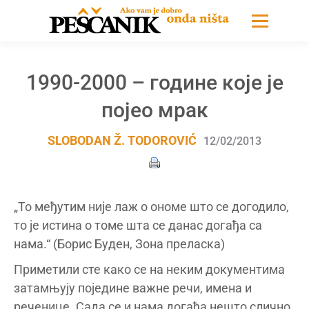
1990-2000 – године које је
појео мрак
SLOBODAN Ž. TODOROVIĆ
12/02/2013
„То међутим није лаж о ономе што се догодило,
то је истина о томе шта се данас догађа са
нама.“ (Борис Буден, Зона преласка)
Приметили сте како се на неким документима
затамњују поједине важне речи, имена и
реченице. Сада се и нама догађа нешто слично.