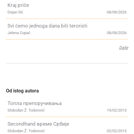
Kraj priče
Dejan Ilić
08/08/2026
Svi ćemo jednoga dana biti teroristi
Jelena Cupać
08/08/2026
Dalje
Od istog autora
Топла препоручивања
Slobodan Ž. Todorović
19/02/2013
Secondhand време Србије
Slobodan Ž. Todorović
02/02/2013