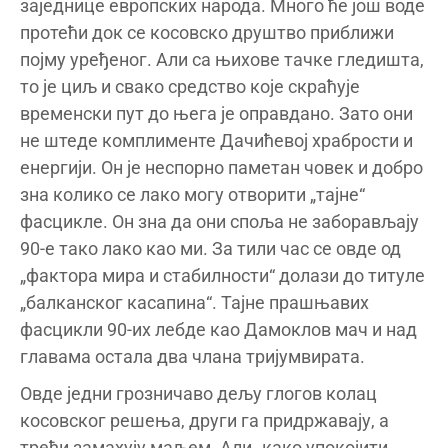
заједнице европских народа. Много ће још воде
протећи док се косовско друштво приближи
појму уређеног. Али са њихове тачке гледишта,
то је циљ и свако средство које скраћује
временски пут до њега је оправдано. Зато они
не штеде комплименте Дачићевој храбрости и
енергији. Он је неспорно паметан човек и добро
зна колико се лако могу отворити „тајне“
фасцикле. Он зна да они споља не заборављају
90-е тако лако као ми. За тили час се овде од
„фактора мира и стабилности“ долази до титуле
„балканског касапина“. Тајне прашњавих
фасцикли 90-их лебде као Дамоклов мач и над
главама остала два члана тријумвирата.
Овде једни грозничаво дељу глогов колац
косовског решења, други га придржавају, а
трећи замахују маљем. Али „како упокојити