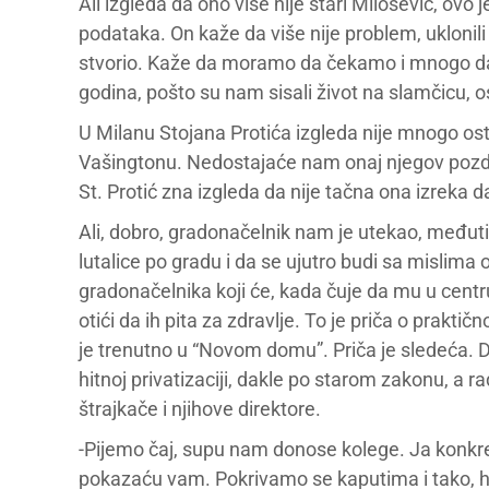
Ali izgleda da ono više nije stari Milošević, ovo 
podataka. On kaže da više nije problem, uklonil
stvorio. Kaže da moramo da čekamo i mnogo da r
godina, pošto su nam sisali život na slamčicu, o
U Milanu Stojana Protića izgleda nije mnogo o
Vašingtonu. Nedostajaće nam onaj njegov pozd
St. Protić zna izgleda da nije tačna ona izreka
Ali, dobro, gradonačelnik nam je utekao, međut
lutalice po gradu i da se ujutro budi sa mislim
gradonačelnika koji će, kada čuje da mu u centr
otići da ih pita za zdravlje. To je priča o prakti
je trenutno u “Novom domu”. Priča je sledeća. 
hitnoj privatizaciji, dakle po starom zakonu, a 
štrajkače i njihove direktore.
-Pijemo čaj, supu nam donose kolege. Ja konkr
pokazaću vam. Pokrivamo se kaputima i tako, hl