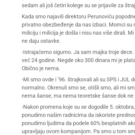
sedam ali još četiri kolege su se prijavile za štra
Kada smo najavili direktoru Perunoviću popodne
privatno obezbeđenje da nas izbaci. Momci su na
miliciju i milicija je došla i nisu nas više dirali.
ne daju ostavke.
-Istrajaćemo sigurno. Ja sam majka troje dece
već 24 godine. Negde oko 300 dinara mi je plata,
Obično je nema.
-Mi smo ovde i ’96. štrajkovali ali su SPS i JUL 
normalno. Okrenuli smo se, otišli smo, ali mi smo 
nema šanse, ma nema teoretske šanse dok ne 
-Nakon promena koje su se dogodile 5. oktobra, 
ponudimo našim radnicima da iskoriste prednos
ponudimo ljudima da podele 60% besplatnih akcija
upravljaju ovom kompanijom. Pa smo u tom smisl