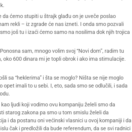
jk.
 da ćemo stupiti u štrajk glađu on je uveče poslao
m rekli – iz zgrade će nas izneti. I onda smo pozvali
 Mi smo još tu i izaći ćemo samo na nosilima dok njih trojica
. Ponosna sam, mnogo volim svoj “Novi dom”, radim tu
 oko 600 dinara mi je topli obrok i ako ima stimulacije.
došli sa “heklerima” i šta se moglo? Ništa se nije moglo
opet imali to u sebi. I, eto, sada smo se odlučili, i sada
odu.
kao ljudi koji vodimo ovu kompaniju želeli smo da
ti starog zakona pa smo u tom smislu želeli da
 i da postanu oni većinski vlasnici u ovoj kompaniji i da
u čak i predložili da bude referendum, da se svi radnici