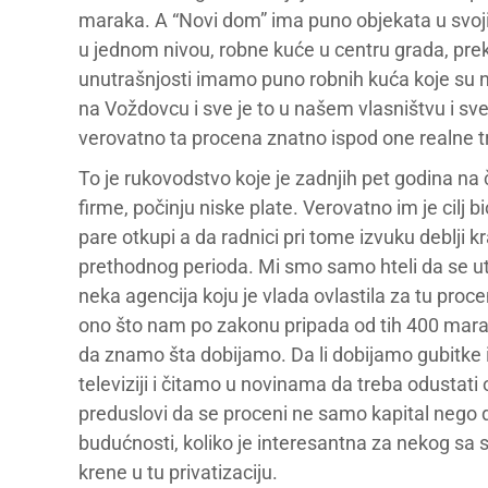
maraka. A “Novi dom” ima puno objekata u svoj
u jednom nivou, robne kuće u centru grada, pre
unutrašnjosti imamo puno robnih kuća koje su 
na Voždovcu i sve je to u našem vlasništvu i sve
verovatno ta procena znatno ispod one realne t
To je rukovodstvo koje je zadnjih pet godina na 
firme, počinju niske plate. Verovatno im je cilj b
pare otkupi a da radnici pri tome izvuku deblji kr
prethodnog perioda. Mi smo samo hteli da se ut
neka agencija koju je vlada ovlastila za tu proce
ono što nam po zakonu pripada od tih 400 mara
da znamo šta dobijamo. Da li dobijamo gubitke i
televiziji i čitamo u novinama da treba odustati 
preduslovi da se proceni ne samo kapital nego d
budućnosti, koliko je interesantna za nekog sa s
krene u tu privatizaciju.