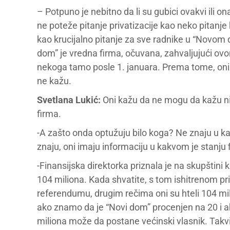
– Potpuno je nebitno da li su gubici ovakvi ili ona
ne poteže pitanje privatizacije kao neko pitanj
kao krucijalno pitanje za sve radnike u “Novom d
dom” je vredna firma, očuvana, zahvaljujući ov
nekoga tamo posle 1. januara. Prema tome, oni tr
ne kažu.
Svetlana Lukić:
Oni kažu da ne mogu da kažu ni 
firma.
-A zašto onda optužuju bilo koga? Ne znaju u k
znaju, oni imaju informaciju u kakvom je stanju f
-Finansijska direktorka priznala je na skupštini
104 miliona. Kada shvatite, s tom ishitrenom pri
referendumu, drugim rečima oni su hteli 104 mil
ako znamo da je “Novi dom” procenjen na 20 i ak
miliona može da postane većinski vlasnik. Tak