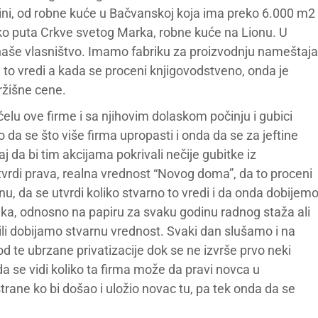
ini, od robne kuće u Bačvanskoj koja ima preko 6.000 m2
ko puta Crkve svetog Marka, robne kuće na Lionu. U
naše vlasništvo. Imamo fabriku za proizvodnju nameštaja
 to vredi a kada se proceni knjigovodstveno, onda je
ržišne cene.
čelu ove firme i sa njihovim dolaskom počinju i gubici
io da se što više firma upropasti i onda da se za jeftine
aj da bi tim akcijama pokrivali nečije gubitke iz
vrdi prava, realna vrednost “Novog doma”, da to proceni
nu, da se utvrdi koliko stvarno to vredi i da onda dobijem
ka, odnosno na papiru za svaku godinu radnog staža ali
li dobijamo stvarnu vrednost. Svaki dan slušamo i na
od te ubrzane privatizacije dok se ne izvrše prvo neki
a se vidi koliko ta firma može da pravi novca u
trane ko bi došao i uložio novac tu, pa tek onda da se