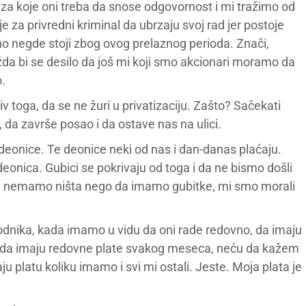
 za koje oni treba da snose odgovornost i mi tražimo od
ije za privredni kriminal da ubrzaju svoj rad jer postoje
no negde stoji zbog ovog prelaznog perioda. Znači,
da bi se desilo da još mi koji smo akcionari moramo da
.
iv toga, da se ne žuri u privatizaciju. Zašto? Sačekati
e, da završe posao i da ostave nas na ulici.
 deonice. Te deonice neki od nas i dan-danas plaćaju.
eonica. Gubici se pokrivaju od toga i da ne bismo došli
ari nemamo ništa nego da imamo gubitke, mi smo morali
edvodnika, kada imamo u vidu da oni rade redovno, da imaju
e, da imaju redovne plate svakog meseca, neću da kažem
maju platu koliku imamo i svi mi ostali. Jeste. Moja plata je