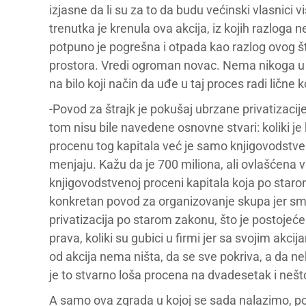
izjasne da li su za to da budu većinski vlasnici v
trenutka je krenula ova akcija, iz kojih razloga
potpuno je pogrešna i otpada kao razlog ovog š
prostora. Vredi ogroman novac. Nema nikoga 
na bilo koji način da uđe u taj proces radi lične 
-Povod za štrajk je pokušaj ubrzane privatizaci
tom nisu bile navedene osnovne stvari: koliki je
procenu tog kapitala već je samo knjigovodstve
menjaju. Kažu da je 700 miliona, ali ovlašćena vl
knjigovodstvenoj proceni kapitala koja po staro
konkretan povod za organizovanje skupa jer smo 
privatizacija po starom zakonu, što je postojeć
prava, koliki su gubici u firmi jer sa svojim akc
od akcija nema ništa, da se sve pokriva, a da ne
je to stvarno loša procena na dvadesetak i neš
A samo ova zgrada u kojoj se sada nalazimo, pos