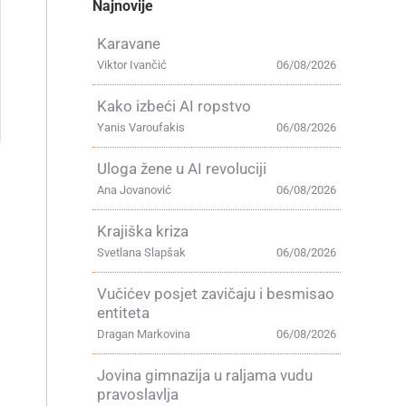
Najnovije
Karavane
Viktor Ivančić
06/08/2026
Kako izbeći AI ropstvo
Yanis Varoufakis
06/08/2026
Uloga žene u AI revoluciji
Ana Jovanović
06/08/2026
Krajiška kriza
Svetlana Slapšak
06/08/2026
Vučićev posjet zavičaju i besmisao
entiteta
Dragan Markovina
06/08/2026
Jovina gimnazija u raljama vudu
pravoslavlja