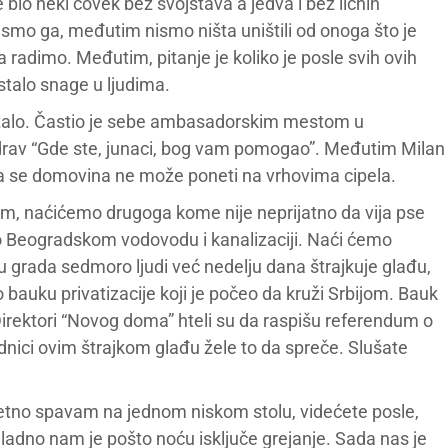
je bio neki čovek bez svojstava a jedva i bez ličnih
i smo ga, međutim nismo ništa uništili od onoga što je
adimo. Međutim, pitanje je koliko je posle svih ovih
stalo snage u ljudima.
stalo. Častio je sebe ambasadorskim mestom u
rav “Gde ste, junaci, bog vam pomogao”. Međutim Milan
 da se domovina ne može poneti na vrhovima cipela.
im, naćićemo drugoga kome nije neprijatno da vija pse
a o Beogradskom vodovodu i kanalizaciji. Naći ćemo
u grada sedmoro ljudi već nedelju dana štrajkuje glađu,
čno bauku privatizacije koji je počeo da kruži Srbijom. Bauk
Direktori “Novog doma” hteli su da raspišu referendum o
radnici ovim štrajkom glađu žele to da spreče. Slušate
etno spavam na jednom niskom stolu, videćete posle,
adno nam je pošto noću isključe grejanje. Sada nas je