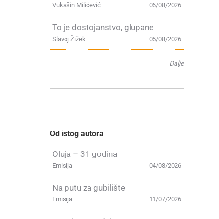
Vukašin Milićević
06/08/2026
To je dostojanstvo, glupane
Slavoj Žižek
05/08/2026
Dalje
Od istog autora
Oluja – 31 godina
Emisija
04/08/2026
Na putu za gubilište
Emisija
11/07/2026