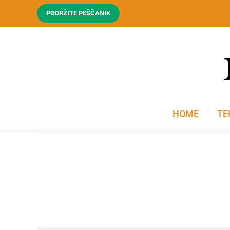
PODRŽITE PEŠČANIK
HOME
TE
HOME
TE