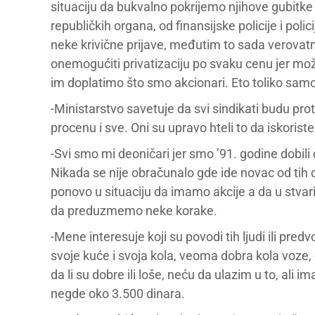
situaciju da bukvalno pokrijemo njihove gubitke
republičkih organa, od finansijske policije i polic
neke krivične prijave, međutim to sada verovat
onemogućiti privatizaciju po svaku cenu jer mož
im doplatimo što smo akcionari. Eto toliko samo
-Ministarstvo savetuje da svi sindikati budu prot
procenu i sve. Oni su upravo hteli to da iskorist
-Svi smo mi deoničari jer smo ’91. godine dobili
Nikada se nije obračunalo gde ide novac od tih d
ponovo u situaciju da imamo akcije a da u stv
da preduzmemo neke korake.
-Mene interesuje koji su povodi tih ljudi ili pr
svoje kuće i svoja kola, veoma dobra kola voz
da li su dobre ili loše, neću da ulazim u to, ali i
negde oko 3.500 dinara.