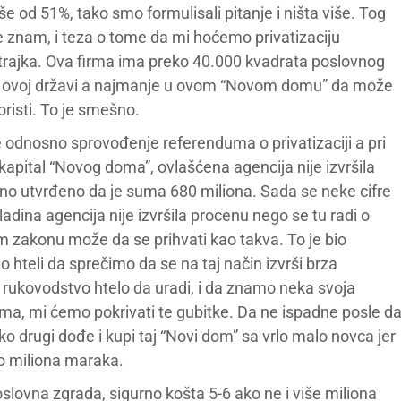
iše od 51%, tako smo formulisali pitanje i ništa više. Tog
 ne znam, i teza o tome da mi hoćemo privatizaciju
trajka. Ova firma ima preko 40.000 kvadrata poslovnog
u ovoj državi a najmanje u ovom “Novom domu” da može
koristi. To je smešno.
je odnosno sprovođenje referenduma o privatizaciji a pri
 kapital “Novog doma”, ovlašćena agencija nije izvršila
no utvrđeno da je suma 680 miliona. Sada se neke cifre
adina agencija nije izvršila procenu nego se tu radi o
m zakonu može da se prihvati kao takva. To je bio
hteli da sprečimo da se na taj način izvrši brza
e rukovodstvo htelo da uradi, i da znamo neka svoja
ijama, mi ćemo pokrivati te gubitke. Da ne ispadne posle d
ko drugi dođe i kupi taj “Novi dom” sa vrlo malo novca jer
to miliona maraka.
lovna zgrada, sigurno košta 5-6 ako ne i više miliona