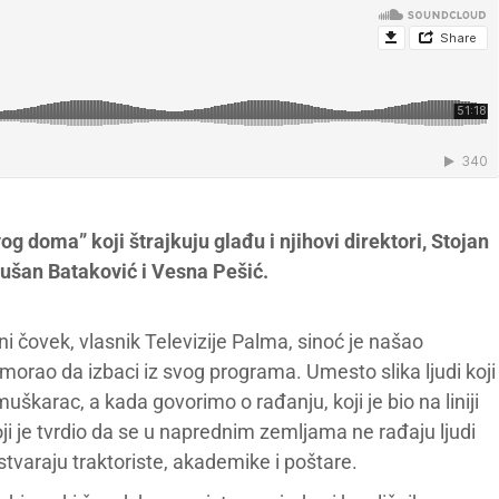
g doma” koji štrajkuju glađu i njihovi direktori, Stojan
Dušan Bataković i Vesna Pešić.
i čovek, vlasnik Televizije Palma, sinoć je našao
morao da izbaci iz svog programa. Umesto slika ljudi koji
škarac, a kada govorimo o rađanju, koji je bio na liniji
ji je tvrdio da se u naprednim zemljama ne rađaju ljudi
stvaraju traktoriste, akademike i poštare.