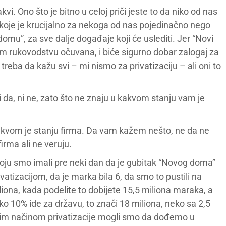
kvi. Ono što je bitno u celoj priči jeste to da niko od nas
e koje je krucijalno za nekoga od nas pojedinačno nego
omu”, za sve dalje događaje koji će uslediti. Jer “Novi
om rukovodstvu očuvana, i biće sigurno dobar zalogaj za
eba da kažu svi – mi nismo za privatizaciju – ali oni to
da, ni ne, zato što ne znaju u kakvom stanju vam je
akvom je stanju firma. Da vam kažem nešto, ne da ne
irma ali ne veruju.
 koju smo imali pre neki dan da je gubitak “Novog doma”
vatizacijom, da je marka bila 6, da smo to pustili na
iona, kada podelite to dobijete 15,5 miliona maraka, a
o 10% ide za državu, to znači 18 miliona, neko sa 2,5
vim načinom privatizacije mogli smo da dođemo u