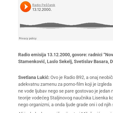
Radio emisija 13.12.2000, govore: radnici “Novo
Stamenković, Laslo Sekelj, Svetislav Basara, 
Svetlana Lukić:
Ovo je Radio B92, a onaj neobičn
adekvatnu zamenu za porno-film koji je izgleda 
ne vode ljubav nego se pare gostovao je jedan mu
teorije vodećeg Staljinovog naučnika Lisenka ko
nego organizmi, a onda ljude grade oni i od njih 