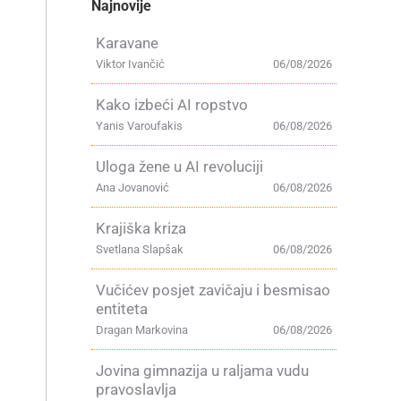
Najnovije
Karavane
Viktor Ivančić
06/08/2026
Kako izbeći AI ropstvo
Yanis Varoufakis
06/08/2026
Uloga žene u AI revoluciji
Ana Jovanović
06/08/2026
Krajiška kriza
Svetlana Slapšak
06/08/2026
Vučićev posjet zavičaju i besmisao
entiteta
Dragan Markovina
06/08/2026
Jovina gimnazija u raljama vudu
pravoslavlja