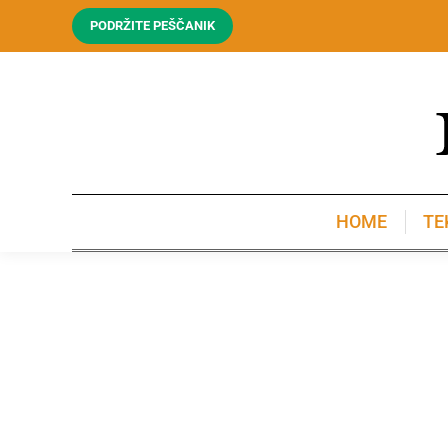
PODRŽITE PEŠČANIK
HOME
TE
HOME
TE