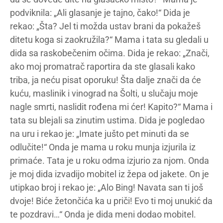
podviknila: „Ali glasanje je tajno, čako!“ Dida je
rekao: „Šta? Jel ti možda ustav brani da pokažeš
ditetu koga si zaokružila?“ Mama i tata su gledali u
dida sa raskobečenim očima. Dida je rekao: „Znači,
ako moj promatrač raportira da ste glasali kako
triba, ja neću pisat oporuku! Šta dalje znači da će
kuću, maslinik i vinograd na Šolti, u slučaju moje
nagle smrti, naslidit rođena mi ćer! Kapito?“ Mama i
tata su blejali sa zinutim ustima. Dida je pogledao
na uru i rekao je: „Imate jušto pet minuti da se
odlučite!“ Onda je mama u roku munja izjurila iz
primaće. Tata je u roku odma izjurio za njom. Onda
je moj dida izvadijo mobitel iz žepa od jakete. On je
utipkao broj i rekao je: „Alo Bing! Navata san ti još
dvoje! Biće žetončića ka u priči! Evo ti moj unukić da
te pozdravi…“ Onda je dida meni dodao mobitel.