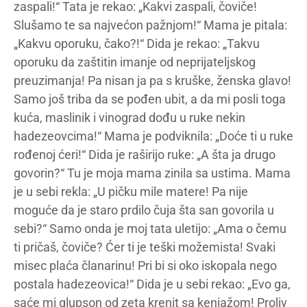
zaspali!“ Tata je rekao: „Kakvi zaspali, čoviče!
Slušamo te sa najvećon pažnjom!“ Mama je pitala:
„Kakvu oporuku, čako?!“ Dida je rekao: „Takvu
oporuku da zaštitin imanje od neprijateljskog
preuzimanja! Pa nisan ja pa s kruške, ženska glavo!
Samo još triba da se pođen ubit, a da mi posli toga
kuća, maslinik i vinograd dođu u ruke nekin
hadezeovcima!“ Mama je podviknila: „Doće ti u ruke
rođenoj ćeri!“ Dida je raširijo ruke: „A šta ja drugo
govorin?“ Tu je moja mama zinila sa ustima. Mama
je u sebi rekla: „U pičku mile matere! Pa nije
moguće da je staro prdilo čuja šta san govorila u
sebi?“ Samo onda je moj tata uletijo: „Ama o čemu
ti pričaš, čoviče? Ćer ti je teški možemista! Svaki
misec plaća članarinu! Pri bi si oko iskopala nego
postala hadezeovica!“ Dida je u sebi rekao: „Evo ga,
saće mi glupson od zeta krenit sa kenjažom! Proliv