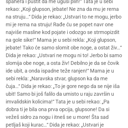
špahera i pustit da me uguši plin!“ Tata je u sebi
rekao: „Koji glupson, jebate! Ne zna da mu je rerna
na struju…“ Dida je rekao: „Ustvari to ne mogu, jerbo
mi je rerna na struju! Rađe ću se popet navr one
najviše masline kod pojate i odozgo se strmopizdit
na gole sike!“ Mama je u sebi rekla: „Koji glupson,
jebate! Tako će samo slomit obe noge, a ostat živ…“
Dida je rekao: „Ustvari ne mogu ni to! Jerbo bi samo
slomija obe noge, a osta živ! Debilno je da se čovik
ide ubit, a onda ispadne teže ranjen!“ Mama je u
sebi rekla: „Naravska stvar, glupson ka da me
čuja…“ Dida je rekao: „To je gore nego da se nije iša
ubit! Samo bi još falilo da umisto u raju završin u
imvalidskin kolicima!“ Tata je u sebi rekao: „Pa
dobra ti je bila ona prva opcija, glupsone! Da si
vežeš sidro za nogu i itneš se u more! Šta sad
petljaš koji kurac…“ Dida je rekao: „Ustvari je