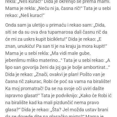
rekla: „Neš kurac!“ Dida je okrenijo se prema mami.
Mama je rekla: „Neću ni ja, časna rič!“ Tata je u sebi
rekao: „Neš kurac!“
Onda sam ja uletijo u primaću i rekao sam: „Dida,
siti se da su ova dva tupamarosa dali časnu rič da
će mi za uskrs kupit bicikletu!“ Dida je rekao: „E
znan, unukiću! Pa san ti je na kraju ja mora kupit!“
Mama je u sebi rekla: „Ma vidi male gube,
jebenlimu mliko materino…“ Tata je u sebi rekao: „A
lipo san govorija ženi da joj ga je bolje ambortirat…“
Dida je rekao: „Znači, ovakvi je plan! Pošto van je
časna rič zakurac, Robi će poć sa vama na biralište!
Ka moj promatrač! Da se na svoje oči uviri dašte
ispravno glasat!“ Tata je podviknijo: „Kako će Robi ić
na biralište kad ka mali pizdunčić nema pravo
glasa?“ Dida je rekao: „Šta? Jel možda ustav brani
da se dovede dite na glasačko misto?“ Mama je