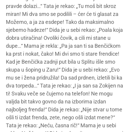
pravde dolazi…“ Tata je rekao: „Tu moš bit skroz
miran! Mi dva smo se podilili – ćer će ti glasat za
Možemo, a ja za esdepe! Tako da maksimalno
sjebemo hadeze!“ Dida je u sebi rekao: „Poala koja
dobra utiračina! Ovoliki čovik, a cili mi stane u
dupe…“ Mama je rekla: „Pa ja san ti sa Benčićkom
ka prst i nokat, čako! Mi dvi smo ti stare frendice!
Kad je Benčićka zadnji put bila u Splitu išle smo
skupa u šoping u Zaru!“ Dida je u sebi rekao: „Evo
mu se i žena pridružila! Da sad prdnen, izletili bi ka
dva torpeda…“ Tata je rekao: „I ja san sa Zokijen na
ti! Svaku veče se čujemo na telefon! Ne mogu
valjda bit takvo govno da na izborima izdan
najboljeg frenda!“ Dida je rekao: „Nije stvar u tome
ošli ti izdat frenda, zete, nego ošli izdat mene?“
Tata je rekao: „Neću, časna rič!“ Mama je u sebi