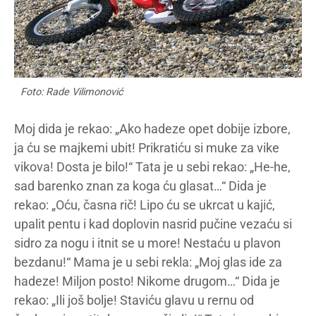
Foto: Rade Vilimonović
Moj dida je rekao: „Ako hadeze opet dobije izbore,
ja ću se majkemi ubit! Prikratiću si muke za vike
vikova! Dosta je bilo!“ Tata je u sebi rekao: „He-he,
sad barenko znan za koga ću glasat…“ Dida je
rekao: „Oću, časna rič! Lipo ću se ukrcat u kajić,
upalit pentu i kad doplovin nasrid pučine vezaću si
sidro za nogu i itnit se u more! Nestaću u plavon
bezdanu!“ Mama je u sebi rekla: „Moj glas ide za
hadeze! Miljon posto! Nikome drugom…“ Dida je
rekao: „Ili još bolje! Staviću glavu u rernu od