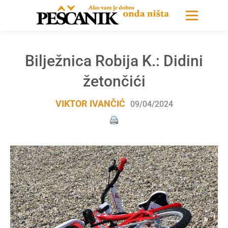
Bilježnica Robija K.: Didini
žetončići
VIKTOR IVANČIĆ
09/04/2024