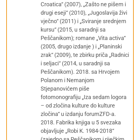
Croatica“ (2007), „Zašto ne pišem i
drugi eseji“ (2010), „Jugoslavija živi
vječno“ (2011) i „Sviranje srednjem
kursu“ (2015, u saradnji sa
Peščanikom); romane „Vita activa“
(2005, drugo izdanje ) i „Planinski
zrak“ (2009), te zbirku priča „Radnici
i seljaci“ (2014, u saradnji sa
Peščanikom). 2018. sa Hrvojem
Polanom i Nemanjom
Stjepanovićem piše
fotomonografiju „Iza sedam logora
– od zločina kulture do kulture
zločina“ u izdanju forumZFD-a.
2018. Fabrika knjiga u 5 svezaka
objavljuje „Robi K. 1984-2018“
(zajedno sa Peščanikom i riječkim