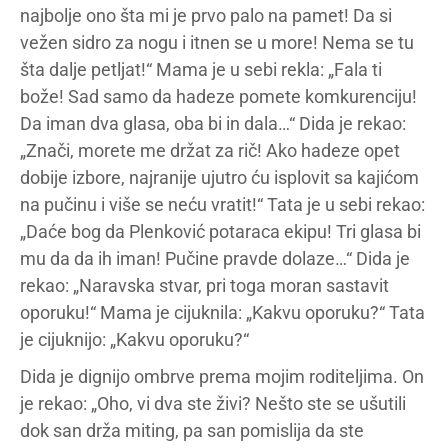
najbolje ono šta mi je prvo palo na pamet! Da si
vežen sidro za nogu i itnen se u more! Nema se tu
šta dalje petljat!“ Mama je u sebi rekla: „Fala ti
bože! Sad samo da hadeze pomete komkurenciju!
Da iman dva glasa, oba bi in dala…“ Dida je rekao:
„Znači, morete me držat za rič! Ako hadeze opet
dobije izbore, najranije ujutro ću isplovit sa kajićom
na pučinu i više se neću vratit!“ Tata je u sebi rekao:
„Daće bog da Plenković potaraca ekipu! Tri glasa bi
mu da da ih iman! Pučine pravde dolaze…“ Dida je
rekao: „Naravska stvar, pri toga moran sastavit
oporuku!“ Mama je cijuknila: „Kakvu oporuku?“ Tata
je cijuknijo: „Kakvu oporuku?“
Dida je dignijo ombrve prema mojim roditeljima. On
je rekao: „Oho, vi dva ste živi? Nešto ste se ušutili
dok san drža miting, pa san pomislija da ste