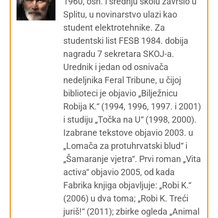
1960, osn. i srednju školu završio u
Splitu, u novinarstvo ulazi kao
student elektrotehnike. Za
studentski list FESB 1984. dobija
nagradu 7 sekretara SKOJ-a.
Urednik i jedan od osnivača
nedeljnika Feral Tribune, u čijoj
biblioteci je objavio „Bilježnicu
Robija K.“ (1994, 1996, 1997. i 2001)
i studiju „Točka na U“ (1998, 2000).
Izabrane tekstove objavio 2003. u
„Lomača za protuhrvatski blud“ i
„Šamaranje vjetra“. Prvi roman „Vita
activa“ objavio 2005, od kada
Fabrika knjiga objavljuje: „Robi K.“
(2006) u dva toma; „Robi K. Treći
juriš!“ (2011); zbirke ogleda „Animal