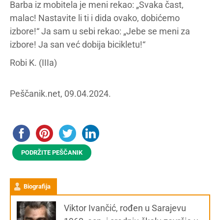
Barba iz mobitela je meni rekao: „Svaka čast,
malac! Nastavite li ti i dida ovako, dobićemo
izbore!“ Ja sam u sebi rekao: „Jebe se meni za
izbore! Ja san već dobija bicikletu!“
Robi K. (IIIa)
Peščanik.net, 09.04.2024.
PODRŽITE PEŠČANIK
Biografija
Viktor Ivančić, rođen u Sarajevu