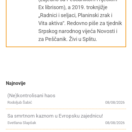
Ex librisom), a 2019. troknjižje
„Radnici i seljaci, Planinski zrak i
Vita aktiva“. Redovno piše za tjednik
Srpskog narodnog vijeća Novosti i
za Peščanik. Živi u Splitu.
Najnovije
(Ne)kontrolisani haos
Rodoljub Šabić
08/08/2026
Sa smrtnom kaznom u Evropsku zajednicu!
Svetlana Slapšak
08/08/2026