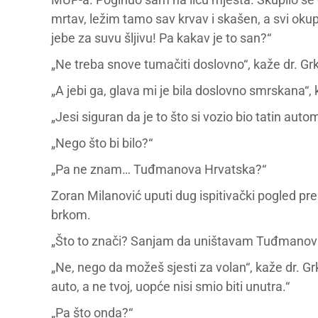
mrtav, ležim tamo sav krvav i skašen, a svi oku
jebe za suvu šljivu! Pa kakav je to san?“
„Ne treba snove tumačiti doslovno“, kaže dr. Grk
„A jebi ga, glava mi je bila doslovno smrskana“,
„Jesi siguran da je to što si vozio bio tatin auto
„Nego što bi bilo?“
„Pa ne znam… Tuđmanova Hrvatska?“
Zoran Milanović uputi dug ispitivački pogled prem
brkom.
„Što to znači? Sanjam da uništavam Tuđmanovu
„Ne, nego da možeš sjesti za volan“, kaže dr. Grko
auto, a ne tvoj, uopće nisi smio biti unutra.“
„Pa što onda?“