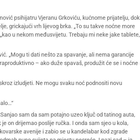
nović psihijatru Vjeranu Grkoviću, kućnome prijatelju, dok
je, grickajući vrh lijevog brka. „To su takve noćne more
, „kao u nekom međusvijetu. Trebaju mi neke jake tablete,
ić. „Mogu ti dati nešto za spavanje, ali nema garancije
ntraproduktivno – ako duže spavaš, produžit će se i noćne
skroz izludjeti. Ne mogu svaku noć podnositi novu
malo…“
. „Sanjao sam da sam potajno uzeo ključ od tatinog auta,
e on drijemao poslije ručka. I onda sam sjeo u kola,
ukovarske avenije i zabio se u kandelabar kod zgrade
odmah puno svijeta na mjestu nesreće. I pazi sad – ja