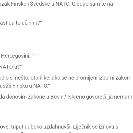
ulazak Finske i Švedske u NATO. Gledao sam te na
ast da to učinim?“
i Hercegovini…“
 NATO-u?“
io si nešto, otprilike, ako se ne promijeni izborni zakon
pustiti Finsku u NATO.“
 da donosim zakone u Bosni? Iskreno govoreći, ja nemam
ove, triput duboko uzdahnuvši. Liječnik se iznova s