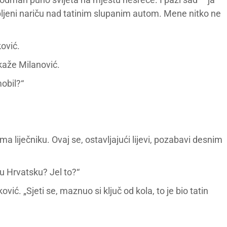
pljeni nariču nad tatinim slupanim autom. Mene nitko ne
ović.
 kaže Milanović.
mobil?“
a liječniku. Ovaj se, ostavljajući lijevi, pozabavi desnim
 Hrvatsku? Jel to?“
vić. „Sjeti se, maznuo si ključ od kola, to je bio tatin