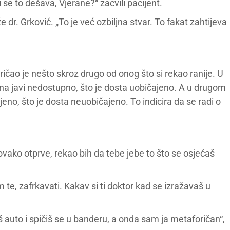
 se to dešava, Vjerane?“ zacvili pacijent.
e dr. Grković. „To je već ozbiljna stvar. To fakat zahtijeva
ričao je nešto skroz drugo od onog što si rekao ranije. U
je na javi nedostupno, što je dosta uobičajeno. A u drugom
ljeno, što je dosta neuobičajeno. To indicira da se radi o
 ovako otprve, rekao bih da tebe jebe to što se osjećaš
 te, zafrkavati. Kakav si ti doktor kad se izražavaš u
 auto i spičiš se u banderu, a onda sam ja metaforičan“,