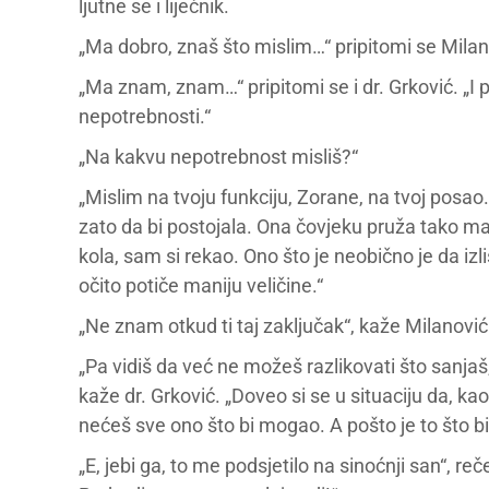
ljutne se i liječnik.
„Ma dobro, znaš što mislim…“ pripitomi se Milan
„Ma znam, znam…“ pripitomi se i dr. Grković. „I
nepotrebnosti.“
„Na kakvu nepotrebnost misliš?“
„Mislim na tvoju funkciju, Zorane, na tvoj posao
zato da bi postojala. Ona čovjeku pruža tako malo
kola, sam si rekao. Ono što je neobično je da izl
očito potiče maniju veličine.“
„Ne znam otkud ti taj zaključak“, kaže Milanović
„Pa vidiš da već ne možeš razlikovati što sanjaš, a
kaže dr. Grković. „Doveo si se u situaciju da, k
nećeš sve ono što bi mogao. A pošto je to što b
„E, jebi ga, to me podsjetilo na sinoćnji san“, reč