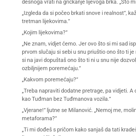
desnoga vrati na grickanje lijevoga brka. „Što mi
„Izgleda da si počeo brkati snove i realnost“, kaž
tretman lijekovima.“
„Kojim lijekovima?“
„Ne znam, vidjet ćemo. Jer ovo što si mi sad isp
prvom slučaju si sebi u snu priuštio ono što ti 
si na javi dopuštaš ono što ti ni u snu nije dozvo
ozbiljnijem poremećaju.“
„Kakvom poremećaju?“
„Treba napraviti dodatne pretrage, pa vidjeti. A
kao Tuđman bez Tuđmanova vozila.“
„Vjerane!“ ljutne se Milanović. „Nemoj me, molim
metaforama?“
„Ti mi dođeš s pričom kako sanjaš da tati kradeš