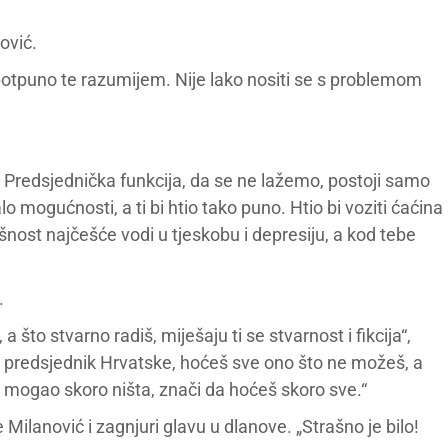
ović.
 potpuno te razumijem. Nije lako nositi se s problemom
. Predsjednička funkcija, da se ne lažemo, postoji samo
 mogućnosti, a ti bi htio tako puno. Htio bi voziti ćaćina
išnost najčešće vodi u tjeskobu i depresiju, a kod tebe
.
 što stvarno radiš, miješaju ti se stvarnost i fikcija“,
ao predsjednik Hrvatske, hoćeš sve ono što ne možeš, a
i mogao skoro ništa, znači da hoćeš skoro sve.“
e Milanović i zagnjuri glavu u dlanove. „Strašno je bilo!