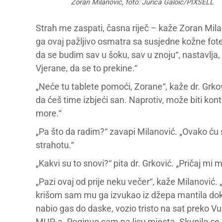
Zoran Milanović, foto: Jurica Galoić/PIXSELL
Strah me zaspati, časna riječ – kaže Zoran Mila
ga ovaj pažljivo osmatra sa susjedne kožne fotel
da se budim sav u šoku, sav u znoju“, nastavlja
Vjerane, da se to prekine.“
„Neće tu tablete pomoći, Zorane“, kaže dr. Grkov
da ćeš time izbjeći san. Naprotiv, može biti ko
more.“
„Pa što da radim?“ zavapi Milanović. „Ovako ću 
strahotu.“
„Kakvi su to snovi?“ pita dr. Grković. „Pričaj mi 
„Pazi ovaj od prije neku večer“, kaže Milanović
krišom sam mu ga izvukao iz džepa mantila dok j
nabio gas do daske, vozio tristo na sat preko V
MUP-a. Poginuo sam na licu mjesta. Skupilo se 