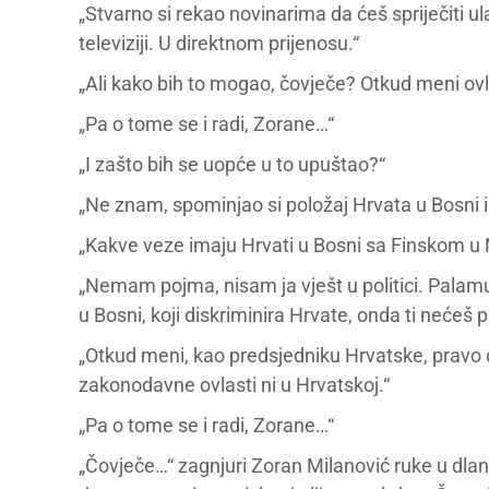
„Stvarno si rekao novinarima da ćeš spriječiti 
televiziji. U direktnom prijenosu.“
„Ali kako bih to mogao, čovječe? Otkud meni ovl
„Pa o tome se i radi, Zorane…“
„I zašto bih se uopće u to upuštao?“
„Ne znam, spominjao si položaj Hrvata u Bosni 
„Kakve veze imaju Hrvati u Bosni sa Finskom u
„Nemam pojma, nisam ja vješt u politici. Palamud
u Bosni, koji diskriminira Hrvate, onda ti nećeš 
„Otkud meni, kao predsjedniku Hrvatske, pravo
zakonodavne ovlasti ni u Hrvatskoj.“
„Pa o tome se i radi, Zorane…“
„Čovječe…“ zagnjuri Zoran Milanović ruke u dlan