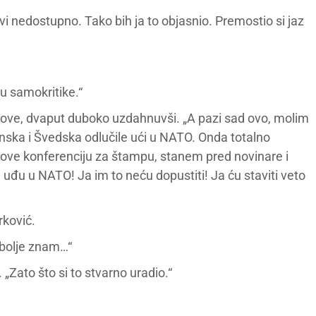
javi nedostupno. Tako bih ja to objasnio. Premostio si jaz
u samokritike.“
nove, dvaput duboko uzdahnuvši. „A pazi sad ovo, molim
inska i Švedska odlučile ući u NATO. Onda totalno
azove konferenciju za štampu, stanem pred novinare i
uđu u NATO! Ja im to neću dopustiti! Ja ću staviti veto
rković.
jbolje znam…“
 „Zato što si to stvarno uradio.“