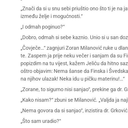
„Znači da si u snu sebi priuštio ono što ti je na 
između želje i mogućnosti.“
„I odmah poginuo?“
„Dobro, odmah si sebe kaznio. Unio si u san doz
„Čovječe…“ zagnjuri Zoran Milanović ruke u dla
te. Zaspem ja prije neku večer i sanjam da su F
popizdim na tu vijest, kažem Jeliću da hitno s
oštro objavim: Nema šanse da Finska i Švedska 
na njihov ulazak! Neka idu u pičku materinu!…“
„Zorane, to sigurno nisi sanjao“, prekine ga dr. G
„Kako nisam?“ zbuni se Milanović. „Valjda ja na
„Nema govora da si sanjao“, inzistira dr. Grković.
„Što sam uradio?“