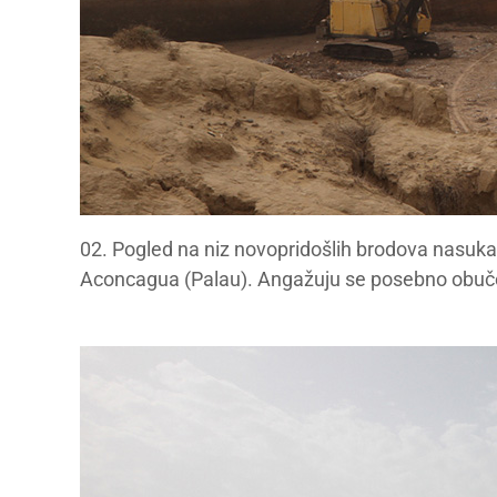
02. Pogled na niz novopridošlih brodova nasukan
Aconcagua (Palau). Angažuju se posebno obučen