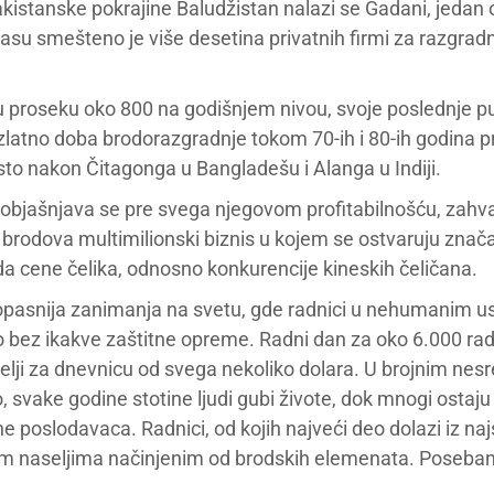
kistanske pokrajine Baludžistan nalazi se Gadani, jedan 
u smešteno je više desetina privatnih firmi za razgradnj
, u proseku oko 800 na godišnjem nivou, svoje poslednje 
U zlatno doba brodorazgradnje tokom 70-ih i 80-ih godina 
to nakon Čitagonga u Bangladešu i Alanga u Indiji.
ašnjava se pre svega njegovom profitabilnošću, zahvaljuju
ža brodova multimilionski biznis u kojem se ostvaruju znača
da cene čelika, odnosno konkurencije kineskih čeličana.
opasnija zanimanja na svetu, gde radnici u nehumanim us
 bez ikakve zaštitne opreme. Radni dan za oko 6.000 radn
elji za dnevnicu od svega nekoliko dolara. U brojnim nes
svake godine stotine ljudi gubi živote, dok mnogi ostaju t
ane poslodavaca. Radnici, od kojih najveći deo dolazi iz n
 naseljima načinjenim od brodskih elemenata. Poseban pro