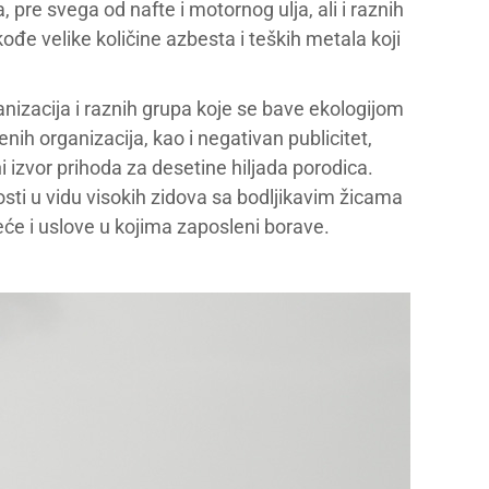
 pre svega od nafte i motornog ulja, ali i raznih
kođe velike količine azbesta i teških metala koji
izacija i raznih grupa koje se bave ekologijom
enih organizacija, kao i negativan publicitet,
i izvor prihoda za desetine hiljada porodica.
ti u vidu visokih zidova sa bodljikavim žicama
eće i uslove u kojima zaposleni borave.