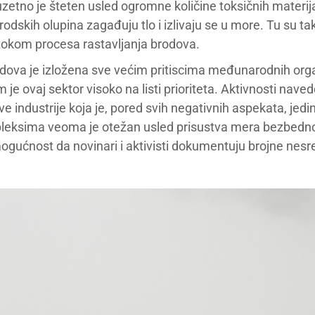
zetno je šteten usled ogromne količine toksičnih materija,
rodskih olupina zagađuju tlo i izlivaju se u more. Tu su ta
i tokom procesa rastavljanja brodova.
dova je izložena sve većim pritiscima međunarodnih organ
je ovaj sektor visoko na listi prioriteta. Aktivnosti naved
 industrije koja je, pored svih negativnih aspekata, jedin
leksima veoma je otežan usled prisustva mera bezbednos
ogućnost da novinari i aktivisti dokumentuju brojne nesr