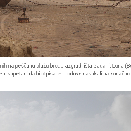
ih na peščanu plažu brodorazgradilišta Gadani: Luna (Beli
i kapetani da bi otpisane brodove nasukali na konačno 