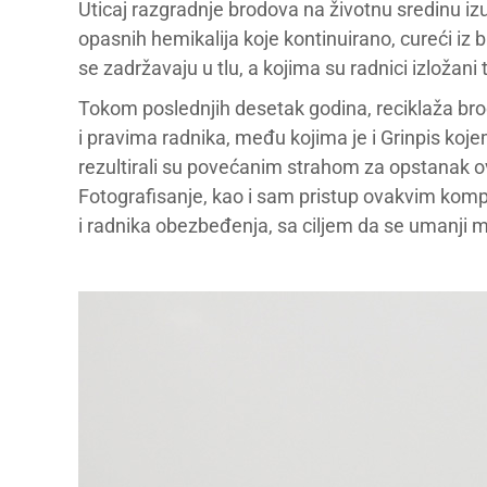
Uticaj razgradnje brodova na životnu sredinu izu
opasnih hemikalija koje kontinuirano, cureći iz b
se zadržavaju u tlu, a kojima su radnici izložan
Tokom poslednjih desetak godina, reciklaža bro
i pravima radnika, među kojima je i Grinpis kojem 
rezultirali su povećanim strahom za opstanak ove
Fotografisanje, kao i sam pristup ovakvim komp
i radnika obezbeđenja, sa ciljem da se umanji m