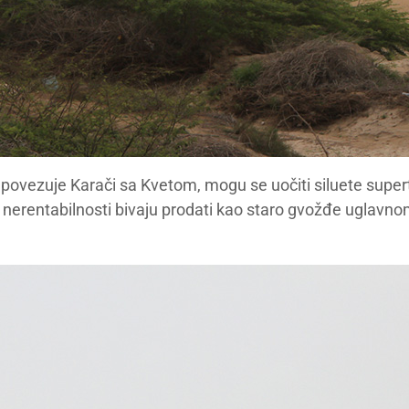
 povezuje Karači sa Kvetom, mogu se uočiti siluete super
d nerentabilnosti bivaju prodati kao staro gvožđe uglavnom