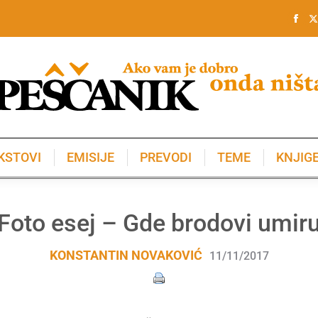
KSTOVI
EMISIJE
PREVODI
TEME
KNJIG
KSTOVI
EMISIJE
PREVODI
TEME
KNJIG
Foto esej – Gde brodovi umir
KONSTANTIN NOVAKOVIĆ
11/11/2017