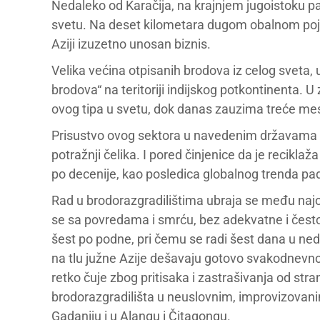
Nedaleko od Karačija, na krajnjem jugoistoku pa
svetu. Na deset kilometara dugom obalnom pojas
Aziji izuzetno unosan biznis.
Velika većina otpisanih brodova iz celog sveta
brodova“ na teritoriji indijskog potkontinenta. 
ovog tipa u svetu, dok danas zauzima treće mes
Prisustvo ovog sektora u navedenim državama obj
potražnji čelika. I pored činjenice da je recikla
po decenije, kao posledica globalnog trenda pa
Rad u brodorazgradilištima ubraja se među naj
se sa povredama i smrću, bez adekvatne i često
šest po podne, pri čemu se radi šest dana u ned
na tlu južne Azije dešavaju gotovo svakodnevno, 
retko čuje zbog pritisaka i zastrašivanja od str
brodorazgradilišta u neuslovnim, improvizovanim
Gadaniju i u Alangu i Čitagongu.