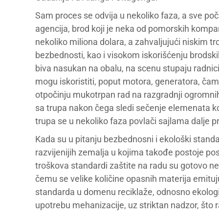
Sam proces se odvija u nekoliko faza, a sve poč
agencija, brod koji je neka od pomorskih kompan
nekoliko miliona dolara, a zahvaljujući niskim 
bezbednosti, kao i visokom iskorišćenju brodskih
biva nasukan na obalu, na scenu stupaju radnici
mogu iskoristiti, poput motora, generatora, čama
otpočinju mukotrpan rad na razgradnji ogromnih 
sa trupa nakon čega sledi sečenje elemenata ko
trupa se u nekoliko faza povlači sajlama dalje p
Kada su u pitanju bezbednosni i ekološki standar
razvijenijih zemalja u kojima takođe postoje po
troškova standardi zaštite na radu su gotovo n
čemu se velike količine opasnih materija emituju
standarda u domenu reciklaže, odnosno ekologij
upotrebu mehanizacije, uz striktan nadzor, što 