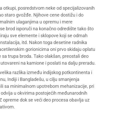
va otkupi, posredstvom neke od specijalizovanih
ao staro gvožđe. Njihove cene dostižu i do
inimalnim ulaganjima u opremu i mere
a se brod isporuči na konačno odredište tako što
tiraju sve elemente i sklopove koji se odmah
nstalacija, itd. Nakon toga desetine radnika
acetilenskim gorionicima oni prvo skidaju oplatu
 sa trupa broda. Tako olakšan, preostali deo
 utovareni na kamione i poslati na dalju preradu.
velika razlika između indijskog potkontinenta i
, Indiji i Bangladešu, u cilju smanjenja
o ili sa minimalnom upotrebom mehanizacije, pri
 se odvija u okvirima postojećih međunarodnih
TZ opreme dok se veći deo procesa obavlja uz
lativom.