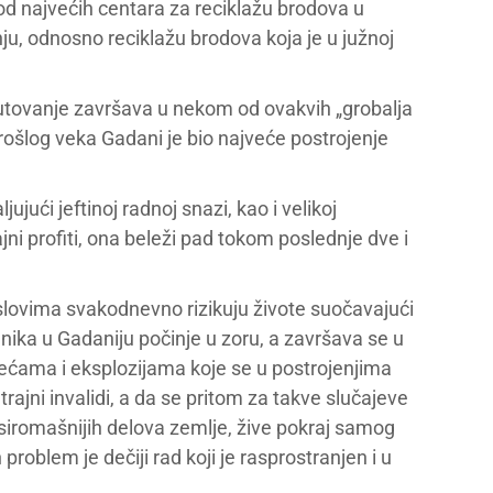
od najvećih centara za reciklažu brodova u
u, odnosno reciklažu brodova koja je u južnoj
putovanje završava u nekom od ovakvih „grobalja
prošlog veka Gadani je bio najveće postrojenje
ći jeftinoj radnoj snazi, kao i velikoj
jni profiti, ona beleži pad tokom poslednje dve i
lovima svakodnevno rizikuju živote suočavajući
ika u Gadaniju počinje u zoru, a završava se u
rećama i eksplozijama koje se u postrojenjima
rajni invalidi, a da se pritom za takve slučajeve
ajsiromašnijih delova zemlje, žive pokraj samog
blem je dečiji rad koji je rasprostranjen i u