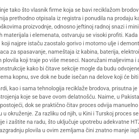
inje tako što vlasnik firme koja se bavi reciklažom brodo
ija prethodno otpisala iz registra i ponudila na prodaju k
troškovima proizvodnje, odnosno jeftinoj radnoj snazi i m
 materijala i elemenata, ostvaruju se visoki profiti. Kad
 koji najpre istaču zaostalo gorivo i motorno ulje i demon
ca za spasavanje, nameštaja iz kabina, baterija, elektroi
plovila koji traje po više meseci. Naoružani maljevima i 
nstrukcije kako bi čitave sekcije mogle da budu odvojene
rema kopnu, sve dok ne bude isečan na delove koji će biti
di, kao i sama tehnologija reciklaže brodova, prisutna je 
strojenja koje se bave ovom delatnošću. Naime, u Pakistanu
epostojeći, dok se praktično čitav proces odvija manueln
 u okruženje. Za razliku od njih, u Kini i Turskoj proces
e i zaštite na radu, što uključuje upotrebu adekvatne H
razgradnju plovila u ovim zemljama čini znatno manje isp