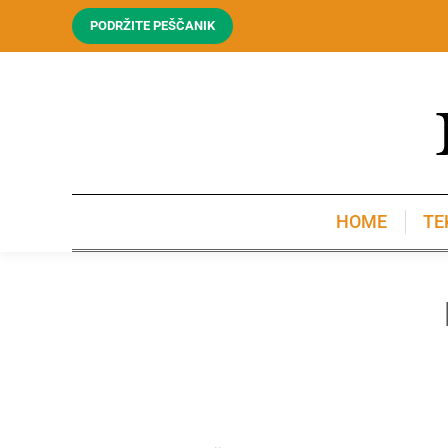
PODRŽITE PEŠČANIK
HOME
TE
HOME
TE