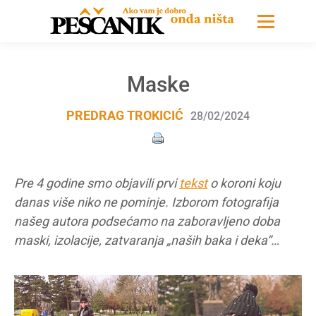
Maske
PREDRAG TROKICIĆ
28/02/2024
Pre 4 godine smo objavili prvi
tekst
o koroni koju
danas više niko ne pominje. Izborom fotografija
našeg autora podsećamo na zaboravljeno doba
maski, izolacije, zatvaranja „naših baka i deka“…