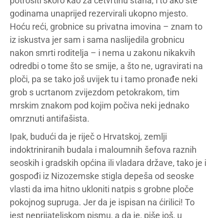
potrošiti skoro kao za četvrtinu stana, i to ako ste
godinama unaprijed rezervirali ukopno mjesto.
Hoću reći, grobnice su privatna imovina – znam to
iz iskustva jer sam i sama naslijedila grobnicu
nakon smrti roditelja – i nema u zakonu nikakvih
odredbi o tome što se smije, a što ne, ugravirati na
ploči, pa se tako još uvijek tu i tamo pronađe neki
grob s ucrtanom zvijezdom petokrakom, tim
mrskim znakom pod kojim počiva neki jednako
omrznuti antifašista.
Ipak, budući da je riječ o Hrvatskoj, zemlji
indoktriniranih budala i maloumnih šefova raznih
seoskih i gradskih općina ili vladara države, tako je i
gospođi iz Nizozemske stigla depeša od seoske
vlasti da ima hitno ukloniti natpis s grobne ploče
pokojnog supruga. Jer da je ispisan na ćirilici! To
jest neprijateljskom pismu, a da je, piše još, u