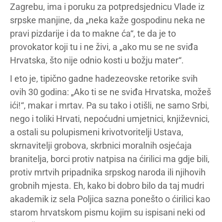
Zagrebu, ima i poruku za potpredsjednicu Vlade iz
srpske manjine, da „neka kaže gospodinu neka ne
pravi pizdarije i da to makne ća“, te da je to
provokator koji tu i ne živi, a „ako mu se ne sviđa
Hrvatska, što nije odnio kosti u božju mater“.
I eto je, tipično gadne hadezeovske retorike svih
ovih 30 godina: „Ako ti se ne sviđa Hrvatska, možeš
ići!“, makar i mrtav. Pa su tako i otišli, ne samo Srbi,
nego i toliki Hrvati, nepoćudni umjetnici, književnici,
a ostali su polupismeni krivotvoritelji Ustava,
skrnavitelji grobova, skrbnici moralnih osjećaja
branitelja, borci protiv natpisa na ćirilici ma gdje bili,
protiv mrtvih pripadnika srpskog naroda ili njihovih
grobnih mjesta. Eh, kako bi dobro bilo da taj mudri
akademik iz sela Poljica sazna ponešto o ćirilici kao
starom hrvatskom pismu kojim su ispisani neki od