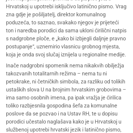
Hrvatskoj u upotrebi isključivo latinično pismo. Vrag
zna gdje je pošiljatelj, direktor komunalnog
poduzeća, to saznao, svakako njegov je prijeteći
ton i naredba porodici da sama ukloni ćirilični natpis
s nadgrobne ploče, e „kako bi izbjegli daljnje pravno
postupanje“, uznemirio vlasnicu grobnog mjesta,
koja je onda svoj slučaj iznijela u regionalne medije.
Inače nadgrobni spomenik nema nikakvih obilježja
takozvanih totalitarnih režima – nema tu ni
petokrake, ni četničkih simbola, za razliku od tolikih
ustaških slova U na brojnim hrvatskim grobovima –
ima samo osobnih imena, pa ipak vražja je ćirilica
toliko razbjesnila gospodina šefa za komunalne
poslove da se pozvao i na Ustav RH, te u dopisu
porodici učestalo naglašava kako je u Hrvatskoj u
službenoj upotrebi hrvatski jezik i latinično pismo,