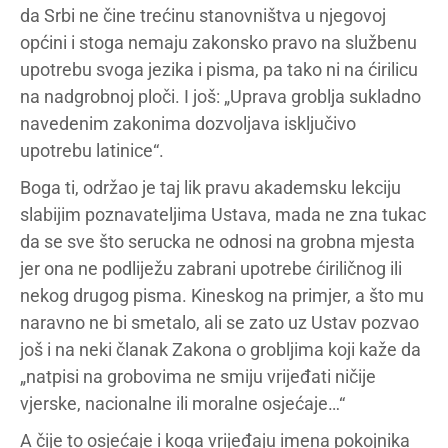
da Srbi ne čine trećinu stanovništva u njegovoj
općini i stoga nemaju zakonsko pravo na službenu
upotrebu svoga jezika i pisma, pa tako ni na ćirilicu
na nadgrobnoj ploči. I još: „Uprava groblja sukladno
navedenim zakonima dozvoljava isključivo
upotrebu latinice“.
Boga ti, održao je taj lik pravu akademsku lekciju
slabijim poznavateljima Ustava, mada ne zna tukac
da se sve što serucka ne odnosi na grobna mjesta
jer ona ne podliježu zabrani upotrebe ćiriličnog ili
nekog drugog pisma. Kineskog na primjer, a što mu
naravno ne bi smetalo, ali se zato uz Ustav pozvao
još i na neki članak Zakona o grobljima koji kaže da
„natpisi na grobovima ne smiju vrijeđati ničije
vjerske, nacionalne ili moralne osjećaje…“
A čije to osjećaje i koga vrijeđaju imena pokojnika