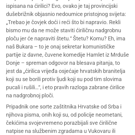
ispisana na ćirilici? Evo, ovako je taj provincijski
dušebrižnik objasnio nedoumice pristojnog svijeta:
„Trebao je čovjek doći i reći što bi napravio. Rekli
bismo mu da ne može staviti ćiriličnu nadgrobnu
ploču jer će napraviti štetu.“ Štetu? Komu? Eh, ima
naš Bukara – to je onaj sekretar komunističke
partije iz davne, čuvene komedije Hamlet iz Mrduše
Donje – spreman odgovor na blesava pitanja, to
jest da „ćirilica vrijeđa osjećaje hrvatskih branitelja
koji su se borili protiv ljudi koji su pod tim slovima
pucali i rušili…“, i eto pravih razloga zabrane ćirilice
na nadgrobnoj ploči.
Pripadnik one sorte zaštitnika Hrvatske od Srba i
njihova pisma, onih koji su, od policije neometani,
čekićima svojevremeno porazbijali sve ćirilične
natpise na službenim zgradama u Vukovaru ili