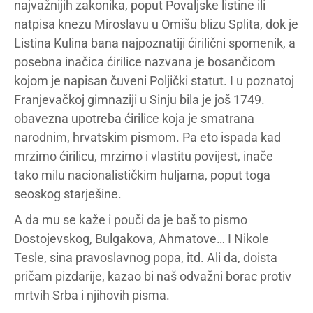
najvažnijih zakonika, poput Povaljske listine ili
natpisa knezu Miroslavu u Omišu blizu Splita, dok je
Listina Kulina bana najpoznatiji ćirilični spomenik, a
posebna inačica ćirilice nazvana je bosančicom
kojom je napisan čuveni Poljički statut. I u poznatoj
Franjevačkoj gimnaziji u Sinju bila je još 1749.
obavezna upotreba ćirilice koja je smatrana
narodnim, hrvatskim pismom. Pa eto ispada kad
mrzimo ćirilicu, mrzimo i vlastitu povijest, inače
tako milu nacionalističkim huljama, poput toga
seoskog starješine.
A da mu se kaže i pouči da je baš to pismo
Dostojevskog, Bulgakova, Ahmatove… I Nikole
Tesle, sina pravoslavnog popa, itd. Ali da, doista
pričam pizdarije, kazao bi naš odvažni borac protiv
mrtvih Srba i njihovih pisma.