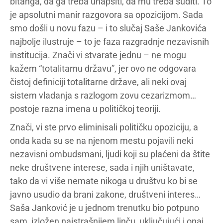
bitanga, da ga treba uhapsiti, da mu treba suditi. To
je apsolutni manir razgovora sa opozicijom. Sada
smo došli u novu fazu – i to slučaj Saše Jankovića
najbolje ilustruje – to je faza razgradnje nezavisnih
institucija. Znači vi stvarate jednu – ne mogu
kažem “totalitarnu državu”, jer ovo ne odgovara
čistoj definiciji totalitarne države, ali neki ovaj
sistem vladanja s razlogom zovu cezarizmom…
postoje razna imena u političkoj teoriji.
Znači, vi ste prvo eliminisali političku opoziciju, a
onda kada su se na njenom mestu pojavili neki
nezavisni ombudsmani, ljudi koji su plaćeni da štite
neke društvene interese, sada i njih uništavate,
tako da vi više nemate nikoga u društvu ko bi se
javno usudio da brani zakone, društveni interes…
Saša Janković je u jednom trenutku bio potpuno
sam, izložen najstrašnijem linču, uključujući i onaj