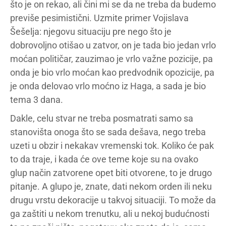
što je on rekao, ali čini mi se da ne treba da budemo
previše pesimistični. Uzmite primer Vojislava
Šešelja: njegovu situaciju pre nego što je
dobrovoljno otišao u zatvor, on je tada bio jedan vrlo
moćan političar, zauzimao je vrlo važne pozicije, pa
onda je bio vrlo moćan kao predvodnik opozicije, pa
je onda delovao vrlo moćno iz Haga, a sada je bio
tema 3 dana.
Dakle, celu stvar ne treba posmatrati samo sa
stanovišta onoga što se sada dešava, nego treba
uzeti u obzir i nekakav vremenski tok. Koliko će pak
to da traje, i kada će ove teme koje su na ovako
glup način zatvorene opet biti otvorene, to je drugo
pitanje. A glupo je, znate, dati nekom orden ili neku
drugu vrstu dekoracije u takvoj situaciji. To može da
ga zaštiti u nekom trenutku, ali u nekoj budućnosti