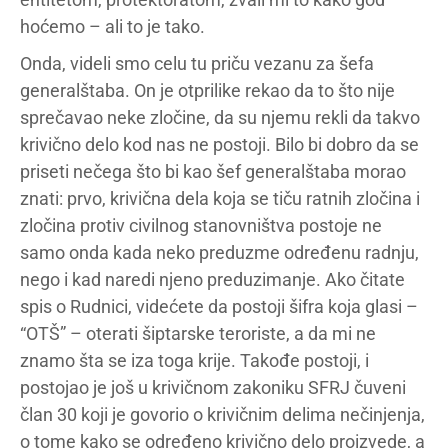
hoćemo – ali to je tako.
Onda, videli smo celu tu priču vezanu za šefa
generalštaba. On je otprilike rekao da to što nije
sprečavao neke zločine, da su njemu rekli da takvo
krivično delo kod nas ne postoji. Bilo bi dobro da se
priseti nečega što bi kao šef generalštaba morao
znati: prvo, krivična dela koja se tiču ratnih zločina i
zločina protiv civilnog stanovništva postoje ne
samo onda kada neko preduzme određenu radnju,
nego i kad naredi njeno preduzimanje. Ako čitate
spis o Rudnici, videćete da postoji šifra koja glasi –
“OTŠ” – oterati šiptarske teroriste, a da mi ne
znamo šta se iza toga krije. Takođe postoji, i
postojao je još u krivičnom zakoniku SFRJ čuveni
član 30 koji je govorio o krivičnim delima nečinjenja,
o tome kako se određeno krivično delo proizvede, a