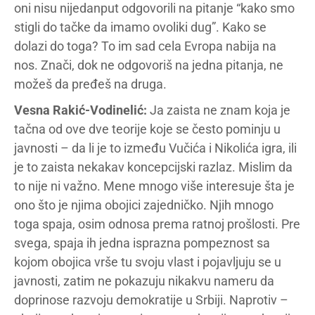
oni nisu nijedanput odgovorili na pitanje “kako smo
stigli do tačke da imamo ovoliki dug”. Kako se
dolazi do toga? To im sad cela Evropa nabija na
nos. Znači, dok ne odgovoriš na jedna pitanja, ne
možeš da pređeš na druga.
Vesna Rakić-Vodinelić:
Ja zaista ne znam koja je
tačna od ove dve teorije koje se često pominju u
javnosti – da li je to između Vučića i Nikolića igra, ili
je to zaista nekakav koncepcijski razlaz. Mislim da
to nije ni važno. Mene mnogo više interesuje šta je
ono što je njima obojici zajedničko. Njih mnogo
toga spaja, osim odnosa prema ratnoj prošlosti. Pre
svega, spaja ih jedna isprazna pompeznost sa
kojom obojica vrše tu svoju vlast i pojavljuju se u
javnosti, zatim ne pokazuju nikakvu nameru da
doprinose razvoju demokratije u Srbiji. Naprotiv –