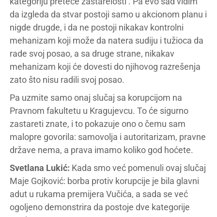
kategoriju preteće zastarelosti’. Pa evo sad vidim
da izgleda da stvar postoji samo u akcionom planu i
nigde drugde, i da ne postoji nikakav kontrolni
mehanizam koji može da natera sudiju i tužioca da
rade svoj posao, a sa druge strane, nikakav
mehanizam koji će dovesti do njihovog razrešenja
zato što nisu radili svoj posao.
Pa uzmite samo onaj slučaj sa korupcijom na
Pravnom fakultetu u Kragujevcu. To će sigurno
zastareti znate, i to pokazuje ono o čemu sam
malopre govorila: samovolja i autoritarizam, pravne
države nema, a prava imamo koliko god hoćete.
Svetlana Lukić:
Kada smo već pomenuli ovaj slučaj
Maje Gojković: borba protiv korupcije je bila glavni
adut u rukama premijera Vučića, a sada se već
ogoljeno demonstrira da postoje dve kategorije