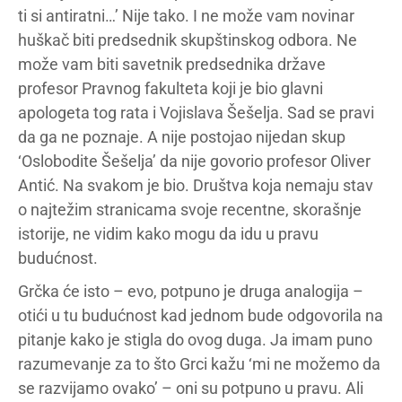
ti si antiratni…’ Nije tako. I ne može vam novinar
huškač biti predsednik skupštinskog odbora. Ne
može vam biti savetnik predsednika države
profesor Pravnog fakulteta koji je bio glavni
apologeta tog rata i Vojislava Šešelja. Sad se pravi
da ga ne poznaje. A nije postojao nijedan skup
‘Oslobodite Šešelja’ da nije govorio profesor Oliver
Antić. Na svakom je bio. Društva koja nemaju stav
o najtežim stranicama svoje recentne, skorašnje
istorije, ne vidim kako mogu da idu u pravu
budućnost.
Grčka će isto – evo, potpuno je druga analogija –
otići u tu budućnost kad jednom bude odgovorila na
pitanje kako je stigla do ovog duga. Ja imam puno
razumevanje za to što Grci kažu ‘mi ne možemo da
se razvijamo ovako’ – oni su potpuno u pravu. Ali