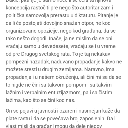
koncepcija rastočiti pre nego što autoritarizam i
politička samovolja prerastu u diktaturu. Pitanje je
da li će postojati dovoljno snažan otpor, ne kod
organizovane opozicije, nego kod građana, da se
tako nešto dogodi. Inače, ja ne mislim da se oni
vraćaju samo u devedesete, vraćaju se i u vreme
od pre Drugog svetskog rata. To je taj nekakav
pompezni nazadak, naduvano propadanje kakvo ne
možete sresti u drugim zemljama. Naravno, ima
propadanja i u našem okruženju, ali čini mi se da se
to nigde ne čini sa takvom pompom i sa takvim
lažnim i verbalnim entuzijazmom, pa i sa čistim
lažima, kao što se čini kod nas.
On se pojavi u javnosti i ozaren i nasmejan kaže da
plate rastu i da se povećava broj zaposlenih. Da li
vlast misli da građani mogu da dele njegov