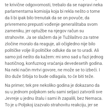
te krivične odgovornosti, trebalo da se napravi neka
parlamentarna komisija koja bi rekla nešto o tome
da li bi ipak bilo trenutak da se on povuče, da
privremeno prepusti vođenje generalštaba svom
zameniku, jer optužbe na njegov račun su
strahovite. Ja se slažem da je Tužilaštvo za ratne
zločine moralo da reaguje, ali očigledno nije bilo
političke volje ili političke odluke da se to uradi. Ali
samo još nešto da kažem: mi smo sad u fazi jednog
haotičnog, konfuznog vraćanja devedesetih godina.
Na neki način mrtvi govore, ne može se to izbeći. I
što duže Srbija to bude odlagala, to će biti teže.
Na primer, tek pre nekoliko godina je dokazano da
su u jednom poljskom selu sami seljaci zatvorili sve
Jevreje u jednu štalu i sami ih zapalili, bez Nemaca.
To je u Poljskoj izazvalo strahovitu reakciju, jer se