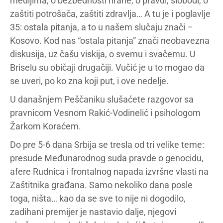
medijima, o bezbednosti hrane, o pravdi, slobodi, o
zaštiti potrošača, zaštiti zdravlja… A tu je i poglavlje
35: ostala pitanja, a to u našem slučaju znači –
Kosovo. Kod nas “ostala pitanja” znači neobavezna
diskusija, uz čašu viskija, o svemu i svačemu. U
Briselu su običaji drugačiji. Vučić je u to mogao da
se uveri, po ko zna koji put, i ove nedelje.
U današnjem Peščaniku slušaćete razgovor sa
pravnicom Vesnom Rakić-Vodinelić i psihologom
Žarkom Koraćem.
Do pre 5-6 dana Srbija se tresla od tri velike teme:
presude Međunarodnog suda pravde o genocidu,
afere Rudnica i frontalnog napada izvršne vlasti na
Zaštitnika građana. Samo nekoliko dana posle
toga, ništa… kao da se sve to nije ni dogodilo,
zadihani premijer je nastavio dalje, njegovi