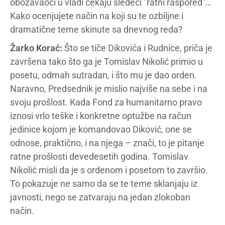
obožavaoci u vladi čekaju sledeći ”ratni raspored”…
Kako ocenjujete način na koji su te ozbiljne i
dramatične teme skinute sa dnevnog reda?
Žarko Korać:
Što se tiče Dikovića i Rudnice, priča je
završena tako što ga je Tomislav Nikolić primio u
posetu, odmah sutradan, i što mu je dao orden.
Naravno, Predsednik je mislio najviše na sebe i na
svoju prošlost. Kada Fond za humanitarno pravo
iznosi vrlo teške i konkretne optužbe na račun
jedinice kojom je komandovao Diković, one se
odnose, praktično, i na njega – znači, to je pitanje
ratne prošlosti devedesetih godina. Tomislav
Nikolić misli da je s ordenom i posetom to završio.
To pokazuje ne samo da se te teme sklanjaju iz
javnosti, nego se zatvaraju na jedan zlokoban
način.