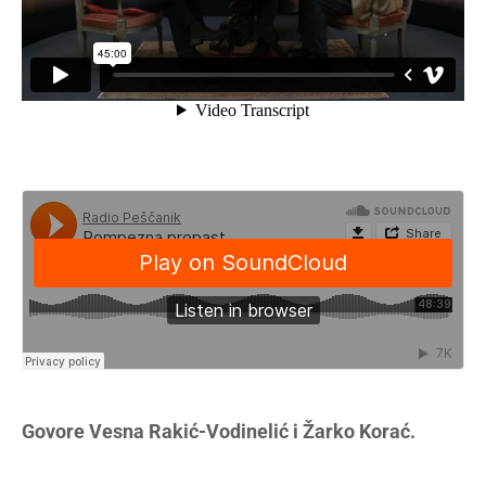
Govore Vesna Rakić-Vodinelić i Žarko Korać.