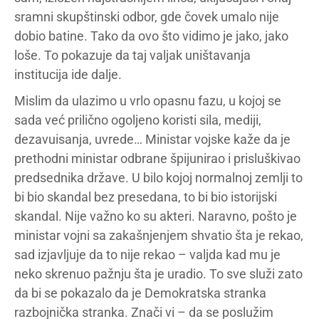
sramni skupštinski odbor, gde čovek umalo nije
dobio batine. Tako da ovo što vidimo je jako, jako
loše. To pokazuje da taj valjak uništavanja
institucija ide dalje.
Mislim da ulazimo u vrlo opasnu fazu, u kojoj se
sada već prilično ogoljeno koristi sila, mediji,
dezavuisanja, uvrede… Ministar vojske kaže da je
prethodni ministar odbrane špijunirao i prisluškivao
predsednika države. U bilo kojoj normalnoj zemlji to
bi bio skandal bez presedana, to bi bio istorijski
skandal. Nije važno ko su akteri. Naravno, pošto je
ministar vojni sa zakašnjenjem shvatio šta je rekao,
sad izjavljuje da to nije rekao – valjda kad mu je
neko skrenuo pažnju šta je uradio. To sve služi zato
da bi se pokazalo da je Demokratska stranka
razbojnička stranka. Znači vi – da se poslužim