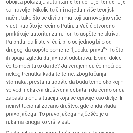
obojica pokazuju autoritarne tendencije, tendencije
samovolje. Nikolić to čini na jedan više teorijski
način, tako što se divi onima koji samovoljno vrše
vlast, kao što je recimo Putin, a Vučić otvoreno
praktikuje autoritarizam, i on to uopšte ne skriva.
Pa onda, da li ste vi čuli, bilo od jednog bilo od
drugog, da uopšte pomene “ljudska prava”? To što
ih spaja izgleda da javnost odobrava. E sad, dokle
će to moći tako da ide? Ja verujem da će moći do
nekog trenutka kada te teme, zbog krčanja
stomaka, prestanu uopšte da budu teme oko kojih
se vodi nekakva društvena debata, i da ćemo onda
zapasti u onu situaciju koja se opisuje kao divlje ili
neinstitucionalizovano društvo, gde onda vlada
pravo jačega. To pravo jačega najčešće je u
rukama onoga ko vrši vlast.
Dakle, pitanje je samo hoće li se cela ta njihova