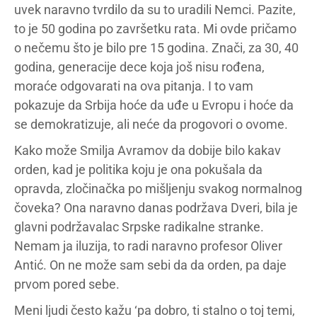
uvek naravno tvrdilo da su to uradili Nemci. Pazite,
to je 50 godina po završetku rata. Mi ovde pričamo
o nečemu što je bilo pre 15 godina. Znači, za 30, 40
godina, generacije dece koja još nisu rođena,
moraće odgovarati na ova pitanja. I to vam
pokazuje da Srbija hoće da uđe u Evropu i hoće da
se demokratizuje, ali neće da progovori o ovome.
Kako može Smilja Avramov da dobije bilo kakav
orden, kad je politika koju je ona pokušala da
opravda, zločinačka po mišljenju svakog normalnog
čoveka? Ona naravno danas podržava Dveri, bila je
glavni podržavalac Srpske radikalne stranke.
Nemam ja iluzija, to radi naravno profesor Oliver
Antić. On ne može sam sebi da da orden, pa daje
prvom pored sebe.
Meni ljudi često kažu ‘pa dobro, ti stalno o toj temi,