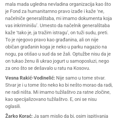
mala mada ugledna nevladina organizacija kao što
je Fond za humanitarnno pravo izađe i kaže ‘ne,
načelniče generalštaba, mi imamo dokumenta koja
vas inkriminišu’. Umesto da načelnik generalštaba
kaže ‘tako je, ja tražim istragu’, on tuži sudu, preti.
To je njegovo pravo kao građanina, ali on nije
običan građanin koga je neko u parku nagazio na
nogu, pa otišao u sud da se žali. Optužbe nisu da je
on tukao ženu ili ukrao jogurt u samoposluzi, nego
za ono što se dešavalo u ratu na Kosovu.
Vesna Rakić-Vodinelić:
Nije samo u tome stvar.
Stvar je i u tome što neko ko bi nešto morao da radi,
ne radi ništa. Mi imamo tužilaštvo za ratne zločine,
kao specijalizovano tužilaštvo. E, oni se nisu
oglasili.
Žarko Korać:
Ja sam mislio da bi, osim ispitivanja