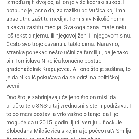
između njih dvojice, ali on je više liderski sukob. I
potpuno je jasno da, za razliku od Vučića koji ima
apsolutnu zaštitu medija, Tomislav Nikolić nema
nikakvu zaštitu medija. Svakoga dana imate neki
loš tekst o njemu, ili njegovoj ženi ili njegovom sinu.
Često svo troje osvanu u tabloidima. Naravno,
stranka ponekad nešto učini za familiju, pa je tako
sin Tomislava Nikolića konačno postao
gradonačelnik Kragujevca. Ali ono što je suština, to
je da Nikolić pokušava da se održi na političkoj
sceni.
Ono što je zabrinjavajuće je to što on misli da
biračko telo SNS-a taj vrednosni sistem podržava. I
to po meni postavlja vrlo važno pitanje: da li je
moguće da u 2015. godini ljudi veruju u floskule
Slobodana Miloševića s kojima je počeo rat? Smilja