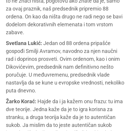
to ne znači ništa, pogotovu ako znate da je, samo
za ovaj praznik, naš predsednik pripremio 88
ordena. On kao da ništa drugo ne radi nego se bavi
dodelom dekorativnih elemenata i tom vrstom
zabave.
Svetlana Lukić:
Jedan od 88 ordena pripašće
gospođi Smilji Avramov, navodno za njen naučni
rad i doprinos prosveti. Ovim ordenom, kao i onim
Dikovićevim, predsednik nam definitivno nešto
poručuje. U međuvremenu, predsednik vlade
nastavlja da se kune u evropske vrednosti, nekoliko
puta dnevno.
Žarko Korać:
Hajde da i ja kažem onu frazu: tu ima
dve teorije. Jedna kaže da je to igra korisna za
stranku, a druga teorija kaže da je to autentičan
sukob. Ja mislim da to jeste autentičan sukob