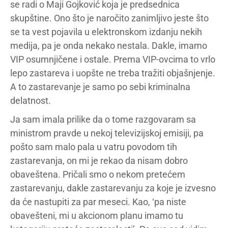
se radi o Maji Gojković koja je predsednica
skupštine. Ono što je naročito zanimljivo jeste što
se ta vest pojavila u elektronskom izdanju nekih
medija, pa je onda nekako nestala. Dakle, imamo
VIP osumnjičene i ostale. Prema VIP-ovcima to vrlo
lepo zastareva i uopšte ne treba tražiti objašnjenje.
A to zastarevanje je samo po sebi kriminalna
delatnost.
Ja sam imala prilike da o tome razgovaram sa
ministrom pravde u nekoj televizijskoj emisiji, pa
pošto sam malo pala u vatru povodom tih
zastarevanja, on mi je rekao da nisam dobro
obaveštena. Pričali smo o nekom pretećem
zastarevanju, dakle zastarevanju za koje je izvesno
da će nastupiti za par meseci. Kao, ‘pa niste
obavešteni, mi u akcionom planu imamo tu