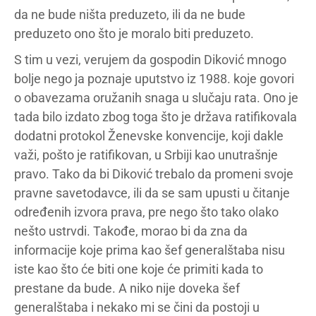
da ne bude ništa preduzeto, ili da ne bude
preduzeto ono što je moralo biti preduzeto.
S tim u vezi, verujem da gospodin Diković mnogo
bolje nego ja poznaje uputstvo iz 1988. koje govori
o obavezama oružanih snaga u slučaju rata. Ono je
tada bilo izdato zbog toga što je država ratifikovala
dodatni protokol Ženevske konvencije, koji dakle
važi, pošto je ratifikovan, u Srbiji kao unutrašnje
pravo. Tako da bi Diković trebalo da promeni svoje
pravne savetodavce, ili da se sam upusti u čitanje
određenih izvora prava, pre nego što tako olako
nešto ustrvdi. Takođe, morao bi da zna da
informacije koje prima kao šef generalštaba nisu
iste kao što će biti one koje će primiti kada to
prestane da bude. A niko nije doveka šef
generalštaba i nekako mi se čini da postoji u