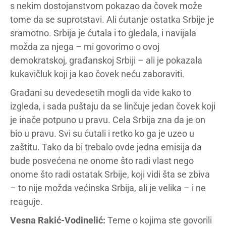
s nekim dostojanstvom pokazao da čovek može
tome da se suprotstavi. Ali ćutanje ostatka Srbije je
sramotno. Srbija je ćutala i to gledala, i navijala
možda za njega – mi govorimo o ovoj
demokratskoj, građanskoj Srbiji – ali je pokazala
kukavičluk koji ja kao čovek neću zaboraviti.
Građani su devedesetih mogli da vide kako to
izgleda, i sada puštaju da se linčuje jedan čovek koji
je inače potpuno u pravu. Cela Srbija zna da je on
bio u pravu. Svi su ćutali i retko ko ga je uzeo u
zaštitu. Tako da bi trebalo ovde jedna emisija da
bude posvećena ne onome što radi vlast nego
onome što radi ostatak Srbije, koji vidi šta se zbiva
– to nije možda većinska Srbija, ali je velika – i ne
reaguje.
Vesna Rakić-Vodinelić:
Teme o kojima ste govorili