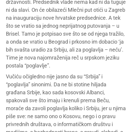
državnosti. Predsednik vlade nema kad ni da tuguje
ni da slavi. On će obilazeći Mlečni put otići u Zagreb
na inauguraciju nove hrvatske predsednice. A tek
što se vratio sa jednog neprijatnog putovanja – u
Brisel. Tamo je potpisao sve što se od njega tražilo,
a onda se vratio u Beograd i prkosno im dobacio ‘ja
bih svašta uradio za Srbiju, ali za poglavlja – neću’.
Time je nova najomraženija reč u srpskom jeziku
postala “poglavlje”.
Vučiću očigledno nije jasno da su “Srbija” i
“poglavlja” sinonimi. Da ne bi stotine hiljada
građana Srbije, kao sada kosovski Albanci,
spakovali sve što imaju i krenuli prema Beču,
moraće da zavoli poglavlja koliko i Srbiju, jer u njima
piše sve: ne samo ono o Kosovu, nego i o pravu
privrednih društava, o informatičkom društvu i