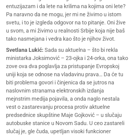
entuzijazam i da lete na krilima na kojima oni lete?
Pa naravno da ne mogu, jer mi ne živimo u istom
svetu, i to je izgleda odgovor na to pitanje. Oni žive
u svom, a mi živimo u realnosti Srbije koja nije baš
tako nasmejana i vedra kao što je njihov život.
Svetlana Lukić:
Sada su aktuelna – što bi rekla
ministarka Joksimović – 23-ojka i 24-orka, ona tako
zove ova dva poglavlja za pristupanje Evropskoj
uniji koja se odnose na vladavinu prava… Da će tu
biti problema govori i činjenica da se jutros na
naslovnim stranama elektronskih izdanja
mejnstrim medija pojavila, a onda naglo nestala
vest o zastarevanju procesa protiv aktuelne
predsednice skupštine Maje Gojković – u slučaju
autobuske stanice u Novom Sadu. U ceo zastareli
slučaj je, gle čuda, upetljan visoki funkcioner