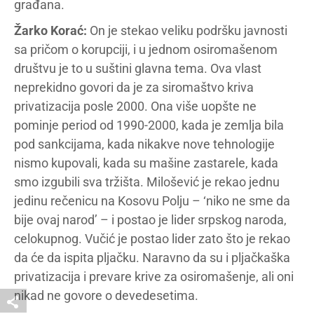
građana.
Žarko Korać:
On je stekao veliku podršku javnosti
sa pričom o korupciji, i u jednom osiromašenom
društvu je to u suštini glavna tema. Ova vlast
neprekidno govori da je za siromaštvo kriva
privatizacija posle 2000. Ona više uopšte ne
pominje period od 1990-2000, kada je zemlja bila
pod sankcijama, kada nikakve nove tehnologije
nismo kupovali, kada su mašine zastarele, kada
smo izgubili sva tržišta. Milošević je rekao jednu
jedinu rečenicu na Kosovu Polju – ‘niko ne sme da
bije ovaj narod’ – i postao je lider srpskog naroda,
celokupnog. Vučić je postao lider zato što je rekao
da će da ispita pljačku. Naravno da su i pljačkaška
privatizacija i prevare krive za osiromašenje, ali oni
nikad ne govore o devedesetima.