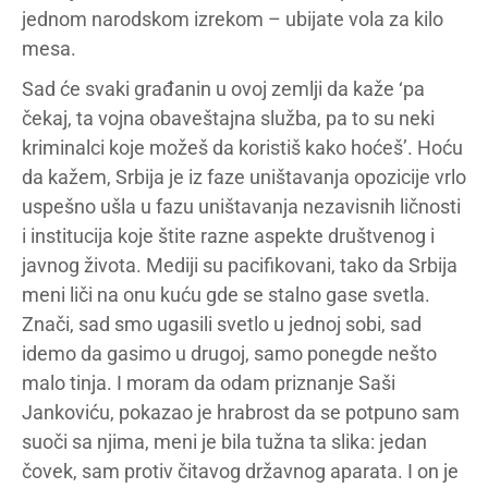
jednom narodskom izrekom – ubijate vola za kilo
mesa.
Sad će svaki građanin u ovoj zemlji da kaže ‘pa
čekaj, ta vojna obaveštajna služba, pa to su neki
kriminalci koje možeš da koristiš kako hoćeš’. Hoću
da kažem, Srbija je iz faze uništavanja opozicije vrlo
uspešno ušla u fazu uništavanja nezavisnih ličnosti
i institucija koje štite razne aspekte društvenog i
javnog života. Mediji su pacifikovani, tako da Srbija
meni liči na onu kuću gde se stalno gase svetla.
Znači, sad smo ugasili svetlo u jednoj sobi, sad
idemo da gasimo u drugoj, samo ponegde nešto
malo tinja. I moram da odam priznanje Saši
Jankoviću, pokazao je hrabrost da se potpuno sam
suoči sa njima, meni je bila tužna ta slika: jedan
čovek, sam protiv čitavog državnog aparata. I on je