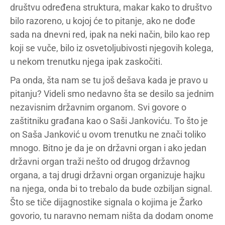
društvu određena struktura, makar kako to društvo
bilo razoreno, u kojoj će to pitanje, ako ne dođe
sada na dnevni red, ipak na neki način, bilo kao rep
koji se vuče, bilo iz osvetoljubivosti njegovih kolega,
u nekom trenutku njega ipak zaskočiti.
Pa onda, šta nam se tu još dešava kada je pravo u
pitanju? Videli smo nedavno šta se desilo sa jednim
nezavisnim državnim organom. Svi govore o
zaštitniku građana kao o Saši Jankoviću. To što je
on Saša Janković u ovom trenutku ne znači toliko
mnogo. Bitno je da je on državni organ i ako jedan
državni organ traži nešto od drugog državnog
organa, a taj drugi državni organ organizuje hajku
na njega, onda bi to trebalo da bude ozbiljan signal.
Što se tiče dijagnostike signala o kojima je Žarko
govorio, tu naravno nemam ništa da dodam onome