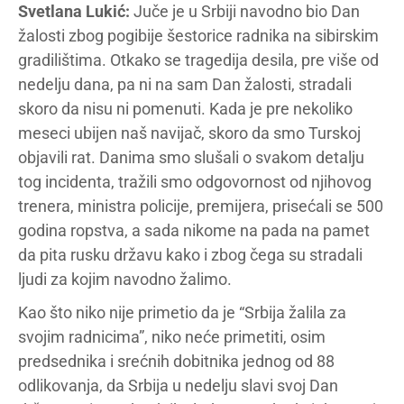
Svetlana Lukić:
Juče je u Srbiji navodno bio Dan
žalosti zbog pogibije šestorice radnika na sibirskim
gradilištima. Otkako se tragedija desila, pre više od
nedelju dana, pa ni na sam Dan žalosti, stradali
skoro da nisu ni pomenuti. Kada je pre nekoliko
meseci ubijen naš navijač, skoro da smo Turskoj
objavili rat. Danima smo slušali o svakom detalju
tog incidenta, tražili smo odgovornost od njihovog
trenera, ministra policije, premijera, prisećali se 500
godina ropstva, a sada nikome na pada na pamet
da pita rusku državu kako i zbog čega su stradali
ljudi za kojim navodno žalimo.
Kao što niko nije primetio da je “Srbija žalila za
svojim radnicima”, niko neće primetiti, osim
predsednika i srećnih dobitnika jednog od 88
odlikovanja, da Srbija u nedelju slavi svoj Dan