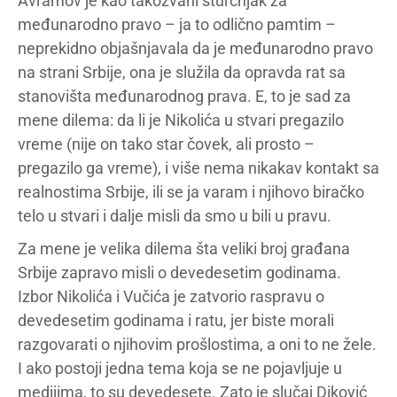
Avramov je kao takozvani sturčnjak za
međunarodno pravo – ja to odlično pamtim –
neprekidno objašnjavala da je međunarodno pravo
na strani Srbije, ona je služila da opravda rat sa
stanovišta međunarodnog prava. E, to je sad za
mene dilema: da li je Nikolića u stvari pregazilo
vreme (nije on tako star čovek, ali prosto –
pregazilo ga vreme), i više nema nikakav kontakt sa
realnostima Srbije, ili se ja varam i njihovo biračko
telo u stvari i dalje misli da smo u bili u pravu.
Za mene je velika dilema šta veliki broj građana
Srbije zapravo misli o devedesetim godinama.
Izbor Nikolića i Vučića je zatvorio raspravu o
devedesetim godinama i ratu, jer biste morali
razgovarati o njihovim prošlostima, a oni to ne žele.
I ako postoji jedna tema koja se ne pojavljuje u
medijima, to su devedesete. Zato je slučaj Diković