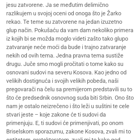
jesu zatvorene. Ja se međutim delimično
razlikujem u svojoj oceni od onoga što je Žarko
rekao. Te teme su zatvorene na jedan izuzetno
glup način. Pokušaću da vam dam nekoliko primera
iz kojih bi se možda moglo videti zašto tako glupo
zatvaranje neće moći da bude i trajno zatvaranje
nekih od ovih tema. Jedna pravna tema sustiže
drugu. Juče smo mogli pročitati o tome kako su
osnovani sudovi na severu Kosova. Kao jedno od
velikih dostignuća i svojih velikih pobeda, naši
pregovarači na čelu sa premijerom predstavili su to
što će predsednik osnovnog suda biti Srbin. Ono što
nam je ostalo neizrečeno i što leži u suštini te cele
stvari jeste – koje zakone će ti sudovi da
primenjuju. E, ti sudovi će primenjivati, po onom
Briselskom sporazumu, zakone Kosova, zvali mi to
entitetom, protektoratom, zvali mi to kako god