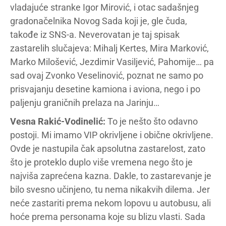
vladajuće stranke Igor Mirović, i otac sadašnjeg
gradonačelnika Novog Sada koji je, gle čuda,
takođe iz SNS-a. Neverovatan je taj spisak
zastarelih slučajeva: Mihalj Kertes, Mira Marković,
Marko Milošević, Jezdimir Vasiljević, Pahomije… pa
sad ovaj Zvonko Veselinović, poznat ne samo po
prisvajanju desetine kamiona i aviona, nego i po
paljenju graničnih prelaza na Jarinju…
Vesna Rakić-Vodinelić:
To je nešto što odavno
postoji. Mi imamo VIP okrivljene i obične okrivljene.
Ovde je nastupila čak apsolutna zastarelost, zato
što je proteklo duplo više vremena nego što je
najviša zaprećena kazna. Dakle, to zastarevanje je
bilo svesno učinjeno, tu nema nikakvih dilema. Jer
neće zastariti prema nekom lopovu u autobusu, ali
hoće prema personama koje su blizu vlasti. Sada