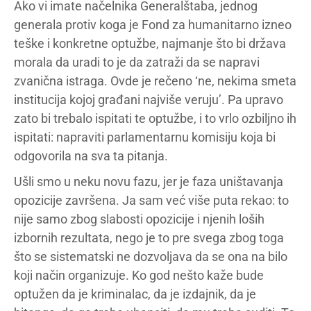
Ako vi imate načelnika Generalštaba, jednog
generala protiv koga je Fond za humanitarno izneo
teške i konkretne optužbe, najmanje što bi država
morala da uradi to je da zatraži da se napravi
zvanična istraga. Ovde je rečeno ‘ne, nekima smeta
institucija kojoj građani najviše veruju’. Pa upravo
zato bi trebalo ispitati te optužbe, i to vrlo ozbiljno ih
ispitati: napraviti parlamentarnu komisiju koja bi
odgovorila na sva ta pitanja.
Ušli smo u neku novu fazu, jer je faza uništavanja
opozicije završena. Ja sam već više puta rekao: to
nije samo zbog slabosti opozicije i njenih loših
izbornih rezultata, nego je to pre svega zbog toga
što se sistematski ne dozvoljava da se ona na bilo
koji način organizuje. Ko god nešto kaže bude
optužen da je kriminalac, da je izdajnik, da je