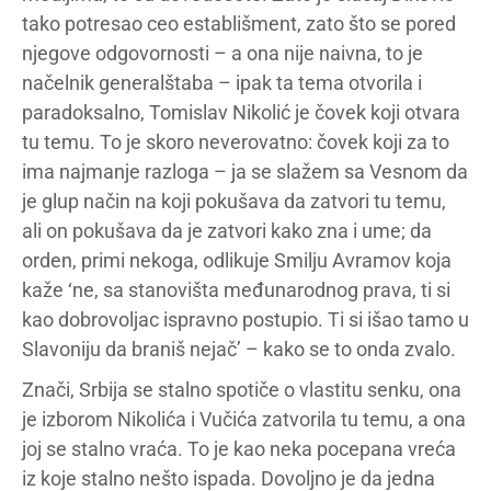
tako potresao ceo establišment, zato što se pored
njegove odgovornosti – a ona nije naivna, to je
načelnik generalštaba – ipak ta tema otvorila i
paradoksalno, Tomislav Nikolić je čovek koji otvara
tu temu. To je skoro neverovatno: čovek koji za to
ima najmanje razloga – ja se slažem sa Vesnom da
je glup način na koji pokušava da zatvori tu temu,
ali on pokušava da je zatvori kako zna i ume; da
orden, primi nekoga, odlikuje Smilju Avramov koja
kaže ‘ne, sa stanovišta međunarodnog prava, ti si
kao dobrovoljac ispravno postupio. Ti si išao tamo u
Slavoniju da braniš nejač’ – kako se to onda zvalo.
Znači, Srbija se stalno spotiče o vlastitu senku, ona
je izborom Nikolića i Vučića zatvorila tu temu, a ona
joj se stalno vraća. To je kao neka pocepana vreća
iz koje stalno nešto ispada. Dovoljno je da jedna