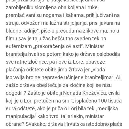
zarobljeniku slomljena oba koljena i ruke,
premlaćivani su nogama i šakama, priključivani na
struju, odvoženi na lažna strijeljanja, prisiljavani na
bludne radnje“, piše u presudama zlikovcima, no u
filmu sav je taj užas bešćutno sveden tek na
eufemizam „prekoračenja ovlasti“. Ministar
branitelja hvali se potom kako je država oslobodila
sve ratne zločince, pa i ove iz Lore, obaveze
plaćanja odštete obiteljima žrtava jer „vlada
ispravlja brojne nepravde učinjene braniteljima“. Ali
zašto država obeštećuje za zločine koji se nisu
dogodili? Zašto je obitelji Nenada Kneževića, civila
koji je u Lori pretučen na smrt, isplaćeno 100 tisuća
eura odštete, ako je priča o Lori bila tek „medijska
manipulacija“ kako tvrdi taj arlekin, ministar
obrane? Svakako, država Hrvatska istodobno plaća