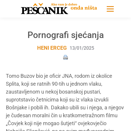
Pornografi sjećanja
HENI ERCEG
13/01/2025
Tomo Buzov bio je oficir JNA, rodom iz okolice
Splita, koji se ratnih 90-tih u jednom vlaku,
zaustavljenom u nekoj bosanskoj pustari,
suprotstavio četnicima koji su iz vlaka izvukli
Bošnjake i pobili ih. Dakako ubili su i njega, a njegov
je čudesan moralni čin u kratkometražnom filmu
„Čovjek koji nije mogao šutjeti“ ovjekovječio