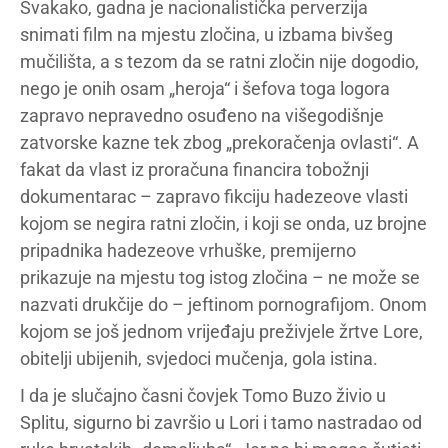
Svakako, gadna je nacionalistička perverzija
snimati film na mjestu zločina, u izbama bivšeg
mučilišta, a s tezom da se ratni zločin nije dogodio,
nego je onih osam „heroja“ i šefova toga logora
zapravo nepravedno osuđeno na višegodišnje
zatvorske kazne tek zbog „prekoračenja ovlasti“. A
fakat da vlast iz proračuna financira tobožnji
dokumentarac – zapravo fikciju hadezeove vlasti
kojom se negira ratni zločin, i koji se onda, uz brojne
pripadnika hadezeove vrhuške, premijerno
prikazuje na mjestu tog istog zločina – ne može se
nazvati drukčije do – jeftinom pornografijom. Onom
kojom se još jednom vrijeđaju preživjele žrtve Lore,
obitelji ubijenih, svjedoci mučenja, gola istina.
I da je slučajno časni čovjek Tomo Buzo živio u
Splitu, sigurno bi završio u Lori i tamo nastradao od