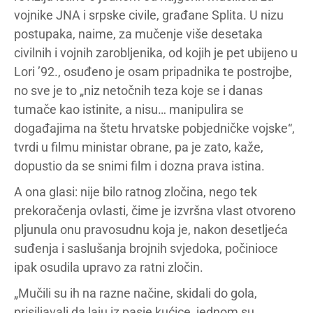
vojnike JNA i srpske civile, građane Splita. U nizu
postupaka, naime, za mučenje više desetaka
civilnih i vojnih zarobljenika, od kojih je pet ubijeno u
Lori ’92., osuđeno je osam pripadnika te postrojbe,
no sve je to „niz netočnih teza koje se i danas
tumače kao istinite, a nisu… manipulira se
događajima na štetu hrvatske pobjedničke vojske“,
tvrdi u filmu ministar obrane, pa je zato, kaže,
dopustio da se snimi film i dozna prava istina.
A ona glasi: nije bilo ratnog zločina, nego tek
prekoračenja ovlasti, čime je izvršna vlast otvoreno
pljunula onu pravosudnu koja je, nakon desetljeća
suđenja i saslušanja brojnih svjedoka, počinioce
ipak osudila upravo za ratni zločin.
„Mučili su ih na razne načine, skidali do gola,
prisiljavali da laju iz pasje kućice, jednom su