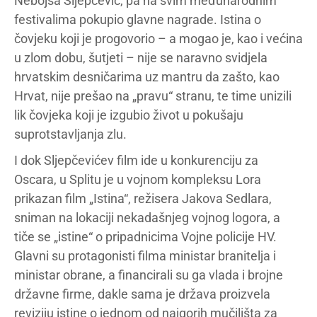
Nebojša Sljepčević, pa na svim međunarodnim
festivalima pokupio glavne nagrade. Istina o
čovjeku koji je progovorio – a mogao je, kao i većina
u zlom dobu, šutjeti – nije se naravno svidjela
hrvatskim desničarima uz mantru da zašto, kao
Hrvat, nije prešao na „pravu“ stranu, te time unizili
lik čovjeka koji je izgubio život u pokušaju
suprotstavljanja zlu.
I dok Sljepčevićev film ide u konkurenciju za
Oscara, u Splitu je u vojnom kompleksu Lora
prikazan film „Istina“, režisera Jakova Sedlara,
sniman na lokaciji nekadašnjeg vojnog logora, a
tiče se „istine“ o pripadnicima Vojne policije HV.
Glavni su protagonisti filma ministar branitelja i
ministar obrane, a financirali su ga vlada i brojne
državne firme, dakle sama je država proizvela
reviziju istine o jednom od najgorih mučilišta za