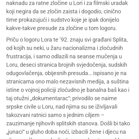
naknadu za ratne zločine u Lori i za filmski uradak
koji negira da se zločin zaista i dogodio, cinično
time prokazujući i sudstvo koje je ipak donijelo
kakve-takve presude za zločine u tom logoru.
Priču o logoru Lora te ’92. znaju svi građani Splita,
od kojih su neki, u žaru nacionalizma i zloćudnih
frustracija, i samo odlazili na seanse mučenja u
Loru, deseci stranica brojnih svjedočenja, sudskih
odugovlačenja, obijesnih presuda… ispisano je na
stranicama ono malo nezavisnih medija, a suština
istine o vojnoj policiji zloćudno je banalna baš kao i
taj otužni „dokumentarac“; privodilo se naime
srpske civile u Loru, nad njima su se iživljavali
takozvani ratnici samo s jednim ciljem –
zauzimanje njihovih splitskih stanova. Došli bi tako
„junaci“ u gluho doba noći, izbacili žene i djecu na