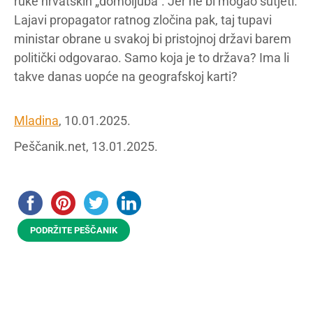
ruke hrvatskih „domoljuba“. Jer ne bi mogao šutjeti.
Lajavi propagator ratnog zločina pak, taj tupavi
ministar obrane u svakoj bi pristojnoj državi barem
politički odgovarao. Samo koja je to država? Ima li
takve danas uopće na geografskoj karti?
Mladina
, 10.01.2025.
Peščanik.net, 13.01.2025.
PODRŽITE PEŠČANIK