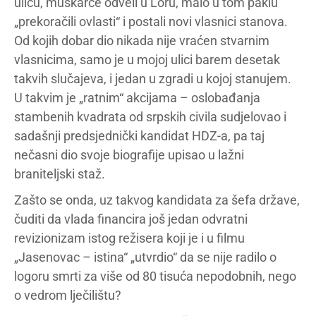
ulicu, muškarce odveli u Loru, malo u tom paklu
„prekoračili ovlasti“ i postali novi vlasnici stanova.
Od kojih dobar dio nikada nije vraćen stvarnim
vlasnicima, samo je u mojoj ulici barem desetak
takvih slučajeva, i jedan u zgradi u kojoj stanujem.
U takvim je „ratnim“ akcijama – oslobađanja
stambenih kvadrata od srpskih civila sudjelovao i
sadašnji predsjednički kandidat HDZ-a, pa taj
nečasni dio svoje biografije upisao u lažni
braniteljski staž.
Zašto se onda, uz takvog kandidata za šefa države,
čuditi da vlada financira još jedan odvratni
revizionizam istog režisera koji je i u filmu
„Jasenovac – istina“ „utvrdio“ da se nije radilo o
logoru smrti za više od 80 tisuća nepodobnih, nego
o vedrom lječilištu?