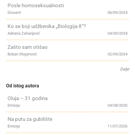
Posle homoseksualnosti
Dissent
06/09/2024
Ko se boji udžbenika „Biologija 8“?
Adriana Zaharijević
04/09/2024
Zašto sam otišao
Boban Stojanović
02/09/2024
Dalje
Od istog autora
Oluja – 31 godina
Emisija
04/08/2026
Na putu za gubilište
Emisija
11/07/2026