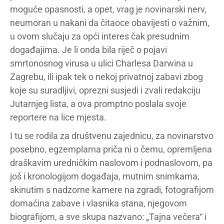
moguće opasnosti, a opet, vrag je novinarski nerv,
neumoran u nakani da čitaoce obavijesti o važnim,
u ovom slučaju za opći interes čak presudnim
događajima. Je li onda bila riječ o pojavi
smrtonosnog virusa u ulici Charlesa Darwina u
Zagrebu, ili ipak tek o nekoj privatnoj zabavi zbog
koje su suradljivi, oprezni susjedi i zvali redakciju
Jutarnjeg lista, a ova promptno poslala svoje
reportere na lice mjesta.
I tu se rodila za društvenu zajednicu, za novinarstvo
posebno, egzemplarna priča ni o čemu, opremljena
draškavim uredničkim naslovom i podnaslovom, pa
još i kronologijom događaja, mutnim snimkama,
skinutim s nadzorne kamere na zgradi, fotografijom
domaćina zabave i vlasnika stana, njegovom
biografijom, a sve skupa nazvano: „Tajna večera“ i