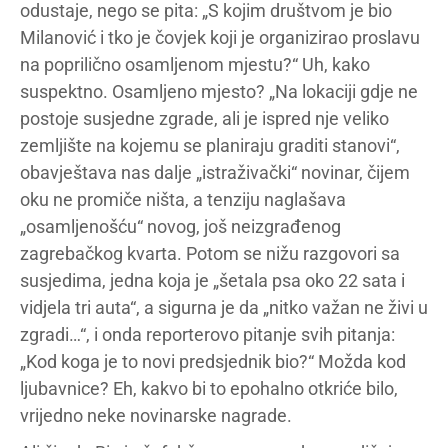
odustaje, nego se pita: „S kojim društvom je bio
Milanović i tko je čovjek koji je organizirao proslavu
na poprilično osamljenom mjestu?“ Uh, kako
suspektno. Osamljeno mjesto? „Na lokaciji gdje ne
postoje susjedne zgrade, ali je ispred nje veliko
zemljište na kojemu se planiraju graditi stanovi“,
obavještava nas dalje „istraživački“ novinar, čijem
oku ne promiče ništa, a tenziju naglašava
„osamljenošću“ novog, još neizgrađenog
zagrebačkog kvarta. Potom se nižu razgovori sa
susjedima, jedna koja je „šetala psa oko 22 sata i
vidjela tri auta“, a sigurna je da „nitko važan ne živi u
zgradi…“, i onda reporterovo pitanje svih pitanja:
„Kod koga je to novi predsjednik bio?“ Možda kod
ljubavnice? Eh, kakvo bi to epohalno otkriće bilo,
vrijedno neke novinarske nagrade.