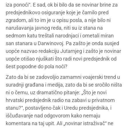
iza ponoći“. E sad, ok bi bilo da se novinar brine za
predsjednikovo osiguranje koje je čamilo pred
zgradom, ali to im je u opisu posla, a nije bilo ni
narušavanja javnog reda, niti su iz stana na
sedmom katu treštali narodnjaci i ometali miran
san stanara u Darwinovoj. Pa zašto je onda susjed
uopće nazvao redakciju Jutarnjeg i zašto je novinar
uopće otišao njuškati što radi novi predsjednik od
šest popodne do pola noći?
Zato da bi se zadovoljio zamamni voajerski trend u
suradnji građana i medija, zato da bi se sročilo ništa
ni o čemu, uz dramatično pitanje: „Što je novi
hrvatski predsjednik radio na zabavi u privatnom
stanu?“, postavljeno čak i Uredu predsjednika, i
iščuđavanje nad odgovorom kako nemaju
komentara na taj upit. Ali „novinar istraživač“ ne