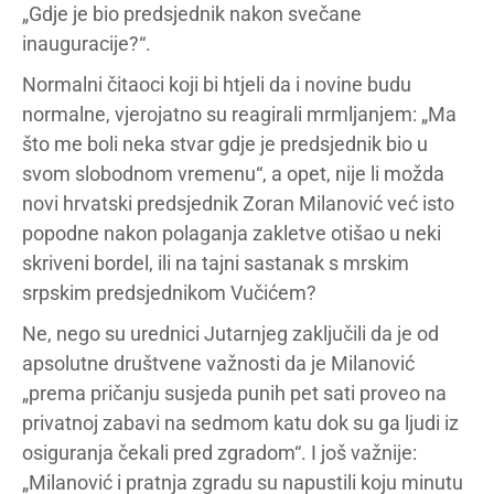
„Gdje je bio predsjednik nakon svečane
inauguracije?“.
Normalni čitaoci koji bi htjeli da i novine budu
normalne, vjerojatno su reagirali mrmljanjem: „Ma
što me boli neka stvar gdje je predsjednik bio u
svom slobodnom vremenu“, a opet, nije li možda
novi hrvatski predsjednik Zoran Milanović već isto
popodne nakon polaganja zakletve otišao u neki
skriveni bordel, ili na tajni sastanak s mrskim
srpskim predsjednikom Vučićem?
Ne, nego su urednici Jutarnjeg zaključili da je od
apsolutne društvene važnosti da je Milanović
„prema pričanju susjeda punih pet sati proveo na
privatnoj zabavi na sedmom katu dok su ga ljudi iz
osiguranja čekali pred zgradom“. I još važnije:
„Milanović i pratnja zgradu su napustili koju minutu