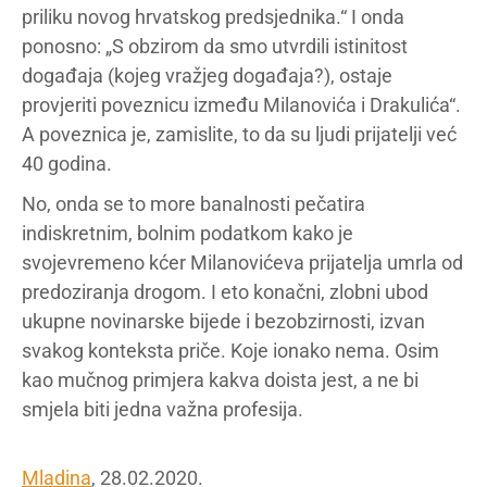
priliku novog hrvatskog predsjednika.“ I onda
ponosno: „S obzirom da smo utvrdili istinitost
događaja (kojeg vražjeg događaja?), ostaje
provjeriti poveznicu između Milanovića i Drakulića“.
A poveznica je, zamislite, to da su ljudi prijatelji već
40 godina.
No, onda se to more banalnosti pečatira
indiskretnim, bolnim podatkom kako je
svojevremeno kćer Milanovićeva prijatelja umrla od
predoziranja drogom. I eto konačni, zlobni ubod
ukupne novinarske bijede i bezobzirnosti, izvan
svakog konteksta priče. Koje ionako nema. Osim
kao mučnog primjera kakva doista jest, a ne bi
smjela biti jedna važna profesija.
Mladina
, 28.02.2020.