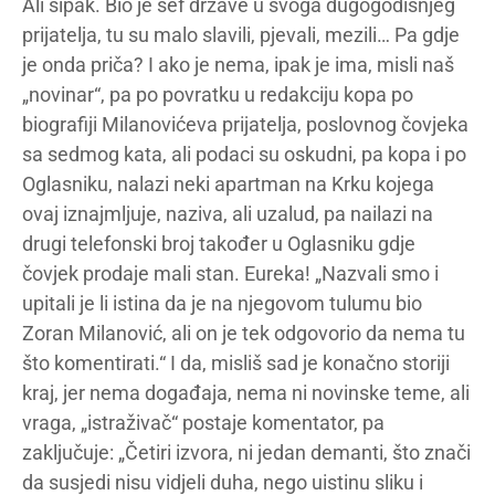
Ali šipak. Bio je šef države u svoga dugogodišnjeg
prijatelja, tu su malo slavili, pjevali, mezili… Pa gdje
je onda priča? I ako je nema, ipak je ima, misli naš
„novinar“, pa po povratku u redakciju kopa po
biografiji Milanovićeva prijatelja, poslovnog čovjeka
sa sedmog kata, ali podaci su oskudni, pa kopa i po
Oglasniku, nalazi neki apartman na Krku kojega
ovaj iznajmljuje, naziva, ali uzalud, pa nailazi na
drugi telefonski broj također u Oglasniku gdje
čovjek prodaje mali stan. Eureka! „Nazvali smo i
upitali je li istina da je na njegovom tulumu bio
Zoran Milanović, ali on je tek odgovorio da nema tu
što komentirati.“ I da, misliš sad je konačno storiji
kraj, jer nema događaja, nema ni novinske teme, ali
vraga, „istraživač“ postaje komentator, pa
zaključuje: „Četiri izvora, ni jedan demanti, što znači
da susjedi nisu vidjeli duha, nego uistinu sliku i