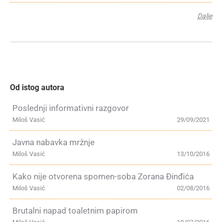
Dalje
Od istog autora
Poslednji informativni razgovor
Miloš Vasić
29/09/2021
Javna nabavka mržnje
Miloš Vasić
13/10/2016
Kako nije otvorena spomen-soba Zorana Đinđića
Miloš Vasić
02/08/2016
Brutalni napad toaletnim papirom