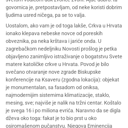
govornica je, pretpostavljam, od neke koristi dobrim
ljudima usred ničega, pa se to valja.
Uostalom, ako vam je od toga lakše, Crkva u Hrvata
ionako klepava nebeske novce od poreskih
obveznika, pa neka krštava i jariće onda. U
zagrebačkom nedeljniku Novosti prošlog je petka
objavljeno zanimljivo istraživanje o bogatstvu Svete
matere katoličke crkve u Hrvata. Povod je bilo
svečano otvaranje nove zgrade Biskupske
konferencije na Ksaveru (zgodna lokacija): objekat
je monumentalan, sa fasadom od oniksa,
najmodernijim sistemima klimatizacije, staklo,
mesing, sve; najviše je nalik na tržni centar. Koštalo
je svega 16 i po miliona evrića. Naravno da se digla
dževa oko toga: fakat je to bio prst u oko
osiromašenom pučanstvu. Njegova Eminencija