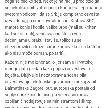
čega se bilo ko seti. Neko je na radiju predložio da
se nekoliko onih vatrogasnih Kanadera lepo napuni
svetom vodicom i da se Srbija kompletno osvešta
iz vazduha, pa smo završili posao. Krštava SPC
matore konje i kobile, velike Srbe (mali su kršteni
kad su bili mali), venčava one što su već
decenijama u braku; štaviše, toliko su se
obezobrazili da traže samo kumove koji su kršteni;
ako nisu može odmah, po tarifi.
Kažem, nije me iznenadilo, jer sam u Hrvatskoj
mnogo puta gledao kako popovi osveštavaju
koješta. Dirljiva je i nezaboravna scena bila
osveštavanje telefonske govornice u nekoj zabiti
Dalmatinske Zagore: put, autobuska postaja od
šuplje opeke, nigde ničeg, a velečasni mrtav
ozbiljan činodejstvuje sa ministrantom i škropi
svetom vodicom dok zvonce zvoni. Ajde dobro: ta