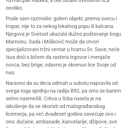
formacijski vladika, a tek ostalih sveštenih lica
onoliko.
Posle sam razmislio: golem objekt, prema svecu i
tropar, nije to za nekog lokalnog popu ili kalcana.
Njegova je Svetost ukazala dužno poštovanje bogu
Mamonu. Sada i Mišković može da otvori
specijalizovani tržni centar u hramu Sv. Save; neće
Isus doći s bičem da rastera trgovce i menjače
novca, bez brige; odavno je okrenuo lice Svoje od
nas.
Naravno da su deca odmah u subotu napravila od
svega toga sprdnju na radiju B92, pa smo se barem
setno nasmešili. Crkva u Srba nasela je na
iskušenje da se okoristi od malograđanskog
licemerja, pa već dvadeset godina osvećuje ovo i
ono: dućane, ambasade, kancelarije, džipove, sve