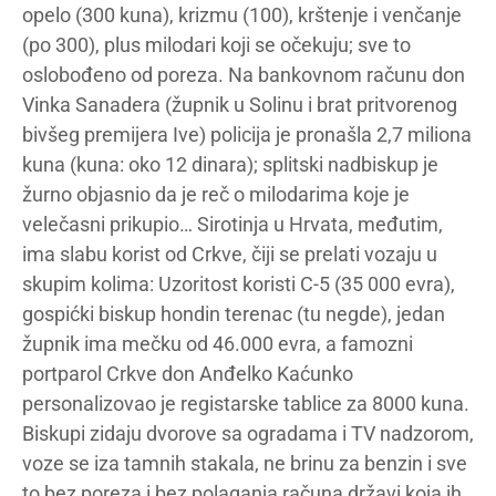
opelo (300 kuna), krizmu (100), krštenje i venčanje
(po 300), plus milodari koji se očekuju; sve to
oslobođeno od poreza. Na bankovnom računu don
Vinka Sanadera (župnik u Solinu i brat pritvorenog
bivšeg premijera Ive) policija je pronašla 2,7 miliona
kuna (kuna: oko 12 dinara); splitski nadbiskup je
žurno objasnio da je reč o milodarima koje je
velečasni prikupio… Sirotinja u Hrvata, međutim,
ima slabu korist od Crkve, čiji se prelati vozaju u
skupim kolima: Uzoritost koristi C-5 (35 000 evra),
gospićki biskup hondin terenac (tu negde), jedan
župnik ima mečku od 46.000 evra, a famozni
portparol Crkve don Anđelko Kaćunko
personalizovao je registarske tablice za 8000 kuna.
Biskupi zidaju dvorove sa ogradama i TV nadzorom,
voze se iza tamnih stakala, ne brinu za benzin i sve
to bez poreza i bez polaganja računa državi koja ih