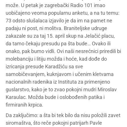
može. U petak je zagrebački Radio 101 imao
uobičajeno veoma popularnu anketu, a na tu temu:
73 odsto slušalaca izjavilo je da im na pamet ne
padaju ni post, ni molitva. Braniteljske udruge
zakazale su za taj 15. april skup na Jelačić placu,
da tamo čekaju presudu pa šta bude… Ovako ili
onako, pak bumo vidli. Ovi naši nesrećnici priredili bi
molebanciju i litiju možda i hoće, kad dođe do
izricanja presude Karadžiću sa sve
samobičevanjem, kuknjavom i učenim kletvama
nacionalnih radenika iz Instituta za primenjeno
guslarstvo, kako je to zvao pokojni mudri Miroslav
Karaulac. Možda bude i oslobođenih patika i
firmiranih krpica.
Da zaključimo: a šta bi tek bilo da nisu položili zavet
siromaštva, što reče pokojni patrijarh Pavle