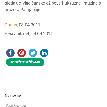
gledajući vladičanske džipove i luksuzne limuzine s
prozora Patrijaršije.
Danas
, 03.04.2011.
Peščanik.net, 04.04.2011.
PODRŽITE PEŠČANIK
Najnovije
Asti Gospu