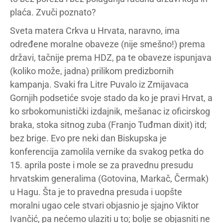
plaća. Zvuči poznato?
Sveta matera Crkva u Hrvata, naravno, ima
određene moralne obaveze (nije smešno!) prema
državi, tačnije prema HDZ, pa te obaveze ispunjava
(koliko može, jadna) prilikom predizbornih
kampanja. Svaki fra Litre Puvalo iz Zmijavaca
Gornjih podsetiće svoje stado da ko je pravi Hrvat, a
ko srbokomunistički izdajnik, mešanac iz oficirskog
braka, stoka sitnog zuba (Franjo Tuđman dixit) itd;
bez brige. Evo pre neki dan Biskupska je
konferencija zamolila vernike da svakog petka do
15. aprila poste i mole se za pravednu presudu
hrvatskim generalima (Gotovina, Markač, Čermak)
u Hagu. Šta je to pravedna presuda i uopšte
moralni ugao cele stvari objasnio je sjajno Viktor
Ivančić, pa nećemo ulaziti u to; bolje se objasniti ne