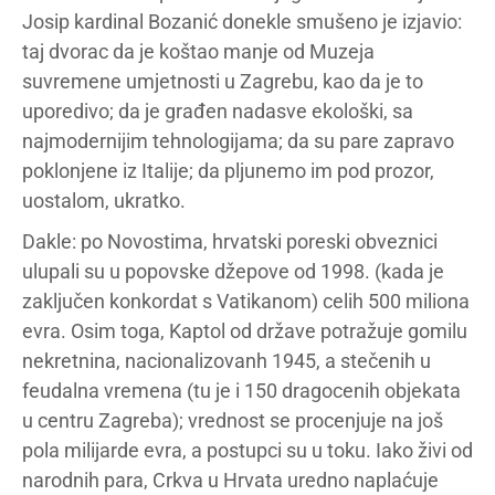
Josip kardinal Bozanić donekle smušeno je izjavio:
taj dvorac da je koštao manje od Muzeja
suvremene umjetnosti u Zagrebu, kao da je to
uporedivo; da je građen nadasve ekološki, sa
najmodernijim tehnologijama; da su pare zapravo
poklonjene iz Italije; da pljunemo im pod prozor,
uostalom, ukratko.
Dakle: po Novostima, hrvatski poreski obveznici
ulupali su u popovske džepove od 1998. (kada je
zaključen konkordat s Vatikanom) celih 500 miliona
evra. Osim toga, Kaptol od države potražuje gomilu
nekretnina, nacionalizovanh 1945, a stečenih u
feudalna vremena (tu je i 150 dragocenih objekata
u centru Zagreba); vrednost se procenjuje na još
pola milijarde evra, a postupci su u toku. Iako živi od
narodnih para, Crkva u Hrvata uredno naplaćuje