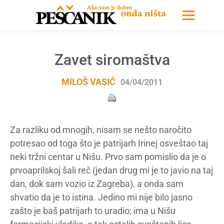
Zavet siromaštva
MILOŠ VASIĆ
04/04/2011
Za razliku od mnogih, nisam se nešto naročito
potresao od toga što je patrijarh Irinej osveštao taj
neki tržni centar u Nišu. Prvo sam pomislio da je o
prvoaprilskoj šali reč (jedan drug mi je to javio na taj
dan, dok sam vozio iz Zagreba), a onda sam
shvatio da je to istina. Jedino mi nije bilo jasno
zašto je baš patrijarh to uradio; ima u Nišu