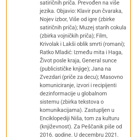
satiričnih priča. Prevođen na više
jezika. Objavio: Klavir pun čvaraka,
Nojev izbor, Više od igre (zbirke
satiričnih priča); Muzej starih cokula
(zbirka vojničkih priča); Film,
Krivolak i Lakši oblik smrti (romani);
Ratko Mladić: Između mita i Haga,
Život posle kraja, General sunce
(publicističke knjige); Jana na
Zvezdari (priče za decu); Masovno
komuniciranje, izvori i recipijenti
dezinformacije u globalnom
sistemu (zbirka tekstova o
komunikacijama). Zastupljen u
Enciklopediji Niša, tom za kulturu
(književnost). Za Peščanik piše od
2016. godine. U decembru 2021.