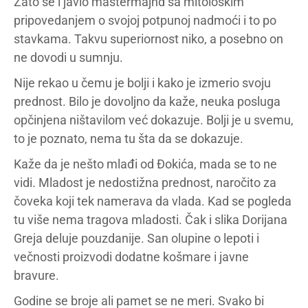
Zato se i javio mastermajnd sa mitološkim
pripovedanjem o svojoj potpunoj nadmoći i to po
stavkama. Takvu superiornost niko, a posebno on
ne dovodi u sumnju.
Nije rekao u čemu je bolji i kako je izmerio svoju
prednost. Bilo je dovoljno da kaže, neuka posluga
opčinjena ništavilom već dokazuje. Bolji je u svemu,
to je poznato, nema tu šta da se dokazuje.
Kaže da je nešto mlađi od Đokića, mada se to ne
vidi. Mladost je nedostižna prednost, naročito za
čoveka koji tek namerava da vlada. Kad se pogleda
tu više nema tragova mladosti. Čak i slika Dorijana
Greja deluje pouzdanije. San olupine o lepoti i
večnosti proizvodi dodatne košmare i javne
bravure.
Godine se broje ali pamet se ne meri. Svako bi