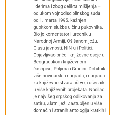
liderima i zbog delikta mišljenja –
odlukom vojnodisciplinskog suda
od 1. marta 1995. kažnjen
gubitkom službe u činu pukovnika.
Bio je komentator i urednik u
Narodnoj Armiji, Ošišanom ježu,
Glasu javnosti, NIN-u i Politici.
Objavljivao priče i književne eseje u
Beogradskom književnom
časopisu, Poljima i Gradini. Dobitnik
više novinarskih nagrada, i nagrada
za književno stvaralaštvo, i učesnik
u više književnih projekata. Nosilac
je najvišeg srpskog odlikovanja za
satiru, Zlatni jež. Zastupljen u više
domaćih i stranih antologija kratkih i