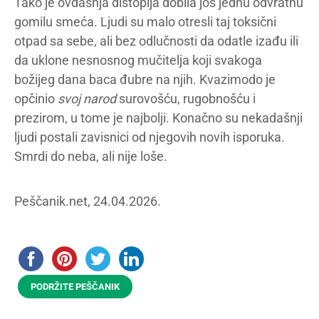
Tako je ovdašnja distopija dobila još jednu odvratnu
gomilu smeća. Ljudi su malo otresli taj toksični
otpad sa sebe, ali bez odlučnosti da odatle izađu ili
da uklone nesnosnog mučitelja koji svakoga
božijeg dana baca đubre na njih. Kvazimodo je
opčinio
svoj narod
surovošću, rugobnošću i
prezirom, u tome je najbolji. Konačno su nekadašnji
ljudi postali zavisnici od njegovih novih isporuka.
Smrdi do neba, ali nije loše.
Peščanik.net, 24.04.2026.
PODRŽITE PEŠČANIK