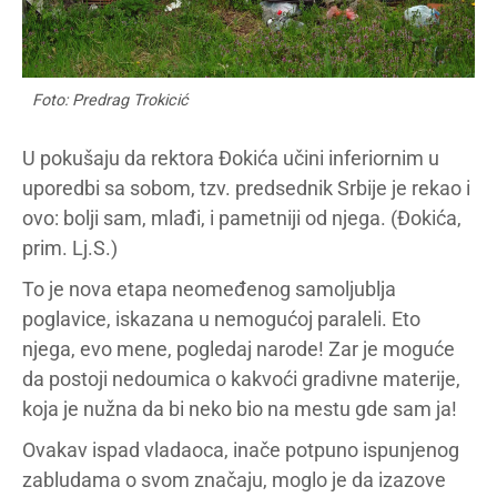
Foto: Predrag Trokicić
U pokušaju da rektora Đokića učini inferiornim u
uporedbi sa sobom, tzv. predsednik Srbije je rekao i
ovo: bolji sam, mlađi, i pametniji od njega. (Đokića,
prim. Lj.S.)
To je nova etapa neomeđenog samoljublja
poglavice, iskazana u nemogućoj paraleli. Eto
njega, evo mene, pogledaj narode! Zar je moguće
da postoji nedoumica o kakvoći gradivne materije,
koja je nužna da bi neko bio na mestu gde sam ja!
Ovakav ispad vladaoca, inače potpuno ispunjenog
zabludama o svom značaju, moglo je da izazove