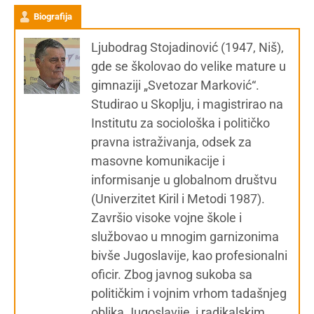
Biografija
Ljubodrag Stojadinović (1947, Niš),
gde se školovao do velike mature u
gimnaziji „Svetozar Marković“.
Studirao u Skoplju, i magistrirao na
Institutu za sociološka i političko
pravna istraživanja, odsek za
masovne komunikacije i
informisanje u globalnom društvu
(Univerzitet Kiril i Metodi 1987).
Završio visoke vojne škole i
službovao u mnogim garnizonima
bivše Jugoslavije, kao profesionalni
oficir. Zbog javnog sukoba sa
političkim i vojnim vrhom tadašnjeg
oblika Jugoslavije, i radikalskim