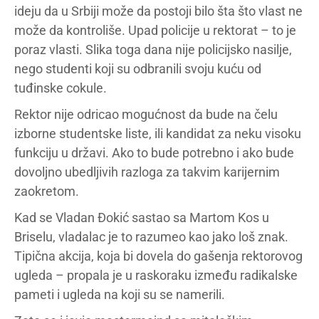
ideju da u Srbiji može da postoji bilo šta što vlast ne
može da kontroliše. Upad policije u rektorat – to je
poraz vlasti. Slika toga dana nije policijsko nasilje,
nego studenti koji su odbranili svoju kuću od
tuđinske cokule.
Rektor nije odricao mogućnost da bude na čelu
izborne studentske liste, ili kandidat za neku visoku
funkciju u državi. Ako to bude potrebno i ako bude
dovoljno ubedljivih razloga za takvim karijernim
zaokretom.
Kad se Vladan Đokić sastao sa Martom Kos u
Briselu, vladalac je to razumeo kao jako loš znak.
Tipična akcija, koja bi dovela do gašenja rektorovog
ugleda – propala je u raskoraku između radikalske
pameti i ugleda na koji su se namerili.