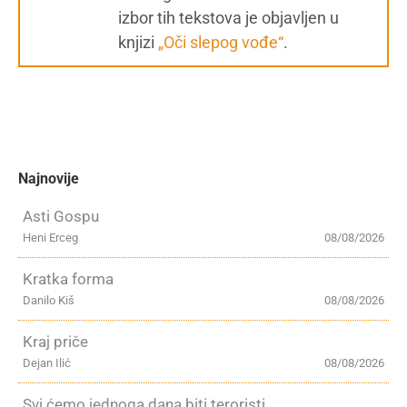
izbor tih tekstova je objavljen u
knjizi
„Oči slepog vođe“
.
Najnovije
Asti Gospu
Heni Erceg
08/08/2026
Kratka forma
Danilo Kiš
08/08/2026
Kraj priče
Dejan Ilić
08/08/2026
Svi ćemo jednoga dana biti teroristi