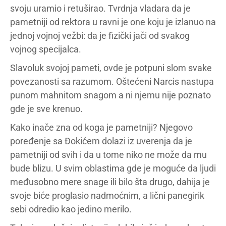
svoju uramio i retuširao. Tvrdnja vladara da je
pametniji od rektora u ravni je one koju je izlanuo na
jednoj vojnoj vežbi: da je fizički jači od svakog
vojnog specijalca.
Slavoluk svojoj pameti, ovde je potpuni slom svake
povezanosti sa razumom. Oštećeni Narcis nastupa
punom mahnitom snagom a ni njemu nije poznato
gde je sve krenuo.
Kako inače zna od koga je pametniji? Njegovo
poređenje sa Đokićem dolazi iz uverenja da je
pametniji od svih i da u tome niko ne može da mu
bude blizu. U svim oblastima gde je moguće da ljudi
međusobno mere snage ili bilo šta drugo, dahija je
svoje biće proglasio nadmoćnim, a lični panegirik
sebi odredio kao jedino merilo.