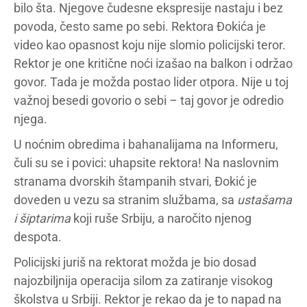
bilo šta. Njegove čudesne ekspresije nastaju i bez
povoda, često same po sebi. Rektora Đokića je
video kao opasnost koju nije slomio policijski teror.
Rektor je one kritične noći izašao na balkon i održao
govor. Tada je možda postao lider otpora. Nije u toj
važnoj besedi govorio o sebi – taj govor je odredio
njega.
U noćnim obredima i bahanalijama na Informeru,
čuli su se i povici: uhapsite rektora! Na naslovnim
stranama dvorskih štampanih stvari, Đokić je
doveden u vezu sa stranim službama, sa
ustašama
i šiptarima
koji ruše Srbiju, a naročito njenog
despota.
Policijski juriš na rektorat možda je bio dosad
najozbiljnija operacija silom za zatiranje visokog
školstva u Srbiji. Rektor je rekao da je to napad na