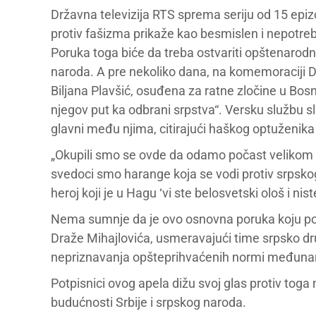
Državna televizija RTS sprema seriju od 15 epi
protiv fašizma prikaže kao besmislen i nepotreba
Poruka toga biće da treba ostvariti opštenarodno
naroda. A pre nekoliko dana, na komemoraciji 
Biljana Plavšić, osuđena za ratne zločine u Bosni,
njegov put ka odbrani srpstva“. Versku službu s
glavni među njima, citirajući haškog optuženika
„Okupili smo se ovde da odamo počast velikom si
svedoci smo harange koja se vodi protiv srpskog
heroj koji je u Hagu ‘vi ste belosvetski ološ i nist
Nema sumnje da je ovo osnovna poruka koju politi
Draže Mihajlovića, usmeravajući time srpsko dru
nepriznavanja opšteprihvaćenih normi međuna
Potpisnici ovog apela dižu svoj glas protiv toga
budućnosti Srbije i srpskog naroda.