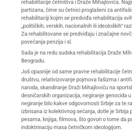
rehabilitacije četništva i Draže Mihajlovića. Na
partizana, čime su četnici proglašeni za antifaš
rehabilitaciji kojim se predviđa rehabilitacija s
„političkih, verskih, nacionalnih ili ideoloških“ raz
Za rehabilitovane se predviđaju i značajne nov
povećanja penzija i sl.
Sada je na redu sudska rehabilitacija Draže Mi
Beogradu.
Još opasnije od same pravne rehabilitacije četn
društvu, relativizovanje pojmova fašizma i ant
naroda, skandiranje Draži Mihajloviću na sport
desničarskih organizacija, negiranje genocida u 
negiranje bilo kakve odgovornosti Srbije za te
izbrisana iz kolektivnog sećanja, dotle je Srbi
pesama, knjiga, filmova, što govori o tome da poli
indoktrinaciju masa četničkom ideologijom.