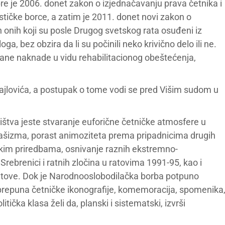
jpre je 2006. donet zakon o izjednačavanju prava četnika i
ističke borce, a zatim je 2011. donet novi zakon o
vih onih koji su posle Drugog svetskog rata osuđeni iz
loga, bez obzira da li su počinili neko krivično delo ili ne.
čane naknade u vidu rehabilitacionog obeštećenja,
hajlovića, a postupak o tome vodi se pred Višim sudom u
ištva jeste stvaranje euforične četničke atmosfere u
ifašizma, porast animoziteta prema pripadnicima drugih
skim priredbama, osnivanje raznih ekstremno-
Srebrenici i ratnih zločina u ratovima 1991-95, kao i
 ratove. Dok je Narodnooslobodilačka borba potpuno
ja prepuna četničke ikonografije, komemoracija, spomenika
tička klasa želi da, planski i sistematski, izvrši