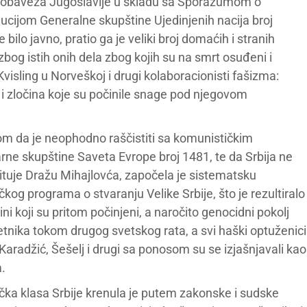
a obaveza Jugoslavije u skladu sa Sporazumom o
cijom Generalne skupštine Ujedinjenih nacija broj
bilo javno, pratio ga je veliki broj domaćih i stranih
bog istih onih dela zbog kojih su na smrt osuđeni i
visling u Norveškoj i drugi kolaboracionisti fašizma:
i zločina koje su počinile snage pod njegovom
vorom da je neophodno raščistiti sa komunističkim
ne skupštine Saveta Evrope broj 1481, te da Srbija ne
ituje Dražu Mihajlovća, započela je sistematsku
ičkog programa o stvaranju Velike Srbije, što je rezultiralo
ni koji su pritom počinjeni, a naročito genocidni pokolj
četnika tokom drugog svetskog rata, a svi haški optuženici
, Karadžić, Šešelj i drugi sa ponosom su se izjašnjavali kao
a.
tička klasa Srbije krenula je putem zakonske i sudske