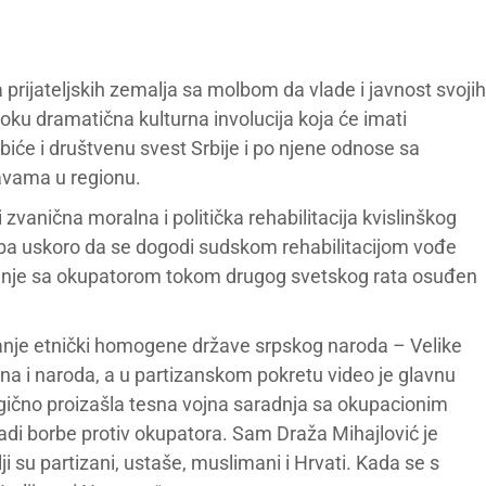
rijateljskih zemalja sa molbom da vlade i javnost svojih
toku dramatična kulturna involucija koja će imati
iće i društvenu svest Srbije i po njene odnose sa
vama u regionu.
zvanična moralna i politička rehabilitacija kvislinškog
reba uskoro da se dogodi sudskom rehabilitacijom vođe
radnje sa okupatorom tokom drugog svetskog rata osuđen
aranje etnički homogene države srpskog naroda – Velike
jina i naroda, a u partizanskom pokretu video je glavnu
 logično proizašla tesna vojna saradnja sa okupacionim
adi borbe protiv okupatora. Sam Draža Mihajlović je
ji su partizani, ustaše, muslimani i Hrvati. Kada se s