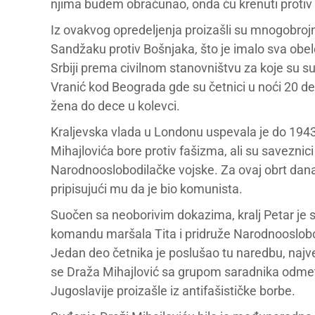
njima budem obračunao, onda ću krenuti protiv 
Iz ovakvog opredeljenja proizašli su mnogobrojni 
Sandžaku protiv Bošnjaka, što je imalo sva obeležj
Srbiji prema civilnom stanovništvu za koje su su
Vranić kod Beograda gde su četnici u noći 20 d
žena do dece u kolevci.
Kraljevska vlada u Londonu uspevala je do 1943.
Mihajlovića bore protiv fašizma, ali su saveznici
Narodnooslobodilačke vojske. Za ovaj obrt današ
pripisujući mu da je bio komunista.
Suočen sa neoborivim dokazima, kralj Petar je
komandu maršala Tita i pridruže Narodnooslobod
Jedan deo četnika je poslušao tu naredbu, na
se Draža Mihajlović sa grupom saradnika odmetn
Jugoslavije proizašle iz antifašističke borbe.