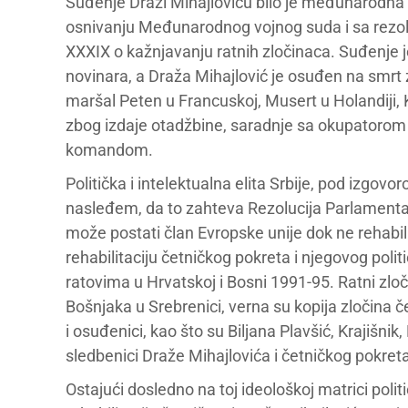
Suđenje Draži Mihajloviću bilo je međunarodn
osnivanju Međunarodnog vojnog suda i sa rezolu
XXXIX o kažnjavanju ratnih zločinaca. Suđenje je 
novinara, a Draža Mihajlović je osuđen na smrt z
maršal Peten u Francuskoj, Musert u Holandiji, K
zbog izdaje otadžbine, saradnje sa okupatorom 
komandom.
Politička i intelektualna elita Srbije, pod izgo
nasleđem, da to zahteva Rezolucija Parlamentar
može postati član Evropske unije dok ne rehabil
rehabilitaciju četničkog pokreta i njegovog polit
ratovima u Hrvatskoj i Bosni 1991-95. Ratni zloči
Bošnjaka u Srebrenici, verna su kopija zločina 
i osuđenici, kao što su Biljana Plavšić, Krajišnik
sledbenici Draže Mihajlovića i četničkog pokret
Ostajući dosledno na toj ideološkoj matrici poli