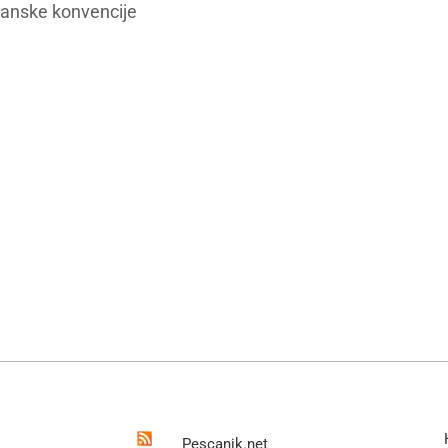
đanske konvencije
Pescanik.net