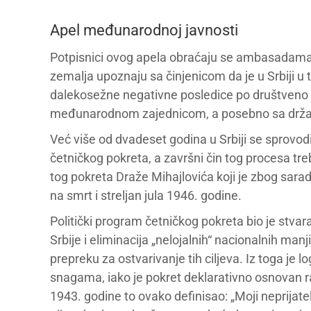
Apel međunarodnoj javnosti
Potpisnici ovog apela obraćaju se ambasadama p
zemalja upoznaju sa činjenicom da je u Srbiji u 
dalekosežne negativne posledice po društveno b
međunarodnom zajednicom, a posebno sa drža
Već više od dvadeset godina u Srbiji se sprovodi 
četničkog pokreta, a završni čin tog procesa t
tog pokreta Draže Mihajlovića koji je zbog sa
na smrt i streljan jula 1946. godine.
Politički program četničkog pokreta bio je stv
Srbije i eliminacija „nelojalnih“ nacionalnih man
prepreku za ostvarivanje tih ciljeva. Iz toga je
snagama, iako je pokret deklarativno osnovan r
1943. godine to ovako definisao: „Moji neprijatel