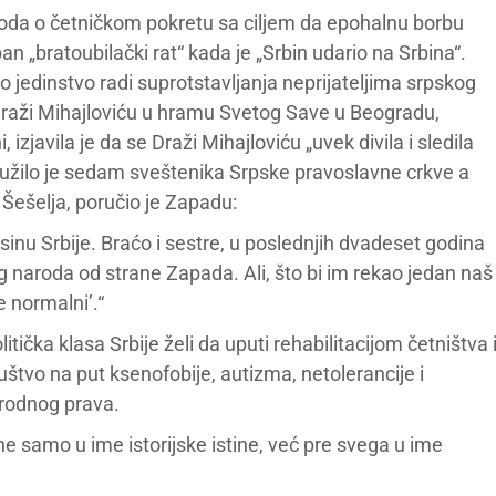
zoda o četničkom pokretu sa ciljem da epohalnu borbu
n „bratoubilački rat“ kada je „Srbin udario na Srbina“.
 jedinstvo radi suprotstavljanja neprijateljima srpskog
Draži Mihajloviću u hramu Svetog Save u Beogradu,
 izjavila je da se Draži Mihajloviću „uvek divila i sledila
lužilo je sedam sveštenika Srpske pravoslavne crkve a
 Šešelja, poručio je Zapadu:
nu Srbije. Braćo i sestre, u poslednjih dvadeset godina
 naroda od strane Zapada. Ali, što bi im rekao jedan naš
e normalni’.“
čka klasa Srbije želi da uputi rehabilitacijom četništva 
štvo na put ksenofobije, autizma, netolerancije i
rodnog prava.
 ne samo u ime istorijske istine, već pre svega u ime