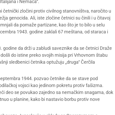
Italijana i Nemaca“.
četnički zločini protiv civilnog stanovništva, naročito u
a genocida. Ali, iste zločine četnici su činili i u čitavoj
mnjali da pomaže partizane, kao što je to bilo u selu
ecembra 1943. godine zaklali 67 meštana, od staraca i
 godine da drži u zabludi saveznike da se četnici Draže
 došli do istine preko svojih misija pri Vrhovnom štabu
nji sledbenici četnika optužuju „druga“ Čerčila
 septembra 1944. pozvao četnike da se stave pod
ilačkoj vojsci kao jedinom pokretu protiv fašizma.
jveći deo se povukao zajedno sa nemačkim snagama, dok
uo u planine, kako bi nastavio borbu protiv nove