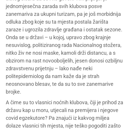
jednomjesečna zarada svih klubova posve
zanemariva za ukupni turizam, pa je još morbidnija
odluka zbog koje su ta mjesta postala žarišta
zaraze i ugrozila zdravlje građana i ostatak sezone.
Onda se u državi – u kojoj, upravo zbog krajnje
nesuvislog, politiziranog rada Nacionalnog stožera,
nitko živ ne nosi maske, kamoli drži distancu, a s
obzirom na rast novooboljelih, jesen donosi ozbiljnu
zdravstvenu prijetnju – lako nađe neki
politepidemiolog da nam kaže da je strah
neosnovano blesav, te da su to sve zanemarive
brojke.
A čime su to vlasnici noćnih klubova, čiji je prihod za
državu kap u moru, utjecali na premijera i njegove
covid egzekutore? Pa znajući iz kakvog miljea
dolaze vlasnici tih mjesta, nije teško pogoditi zašto