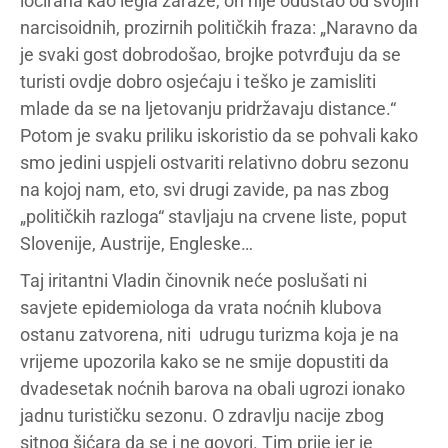
locirana kao legla zaraze, on nije odustao od svojih
narcisoidnih, prozirnih političkih fraza: „Naravno da
je svaki gost dobrodošao, brojke potvrđuju da se
turisti ovdje dobro osjećaju i teško je zamisliti
mlade da se na ljetovanju pridržavaju distance.“
Potom je svaku priliku iskoristio da se pohvali kako
smo jedini uspjeli ostvariti relativno dobru sezonu
na kojoj nam, eto, svi drugi zavide, pa nas zbog
„političkih razloga“ stavljaju na crvene liste, poput
Slovenije, Austrije, Engleske…
Taj iritantni Vladin činovnik neće poslušati ni
savjete epidemiologa da vrata noćnih klubova
ostanu zatvorena, niti udrugu turizma koja je na
vrijeme upozorila kako se ne smije dopustiti da
dvadesetak noćnih barova na obali ugrozi ionako
jadnu turističku sezonu. O zdravlju nacije zbog
sitnog šićara da se i ne govori. Tim prije jer je