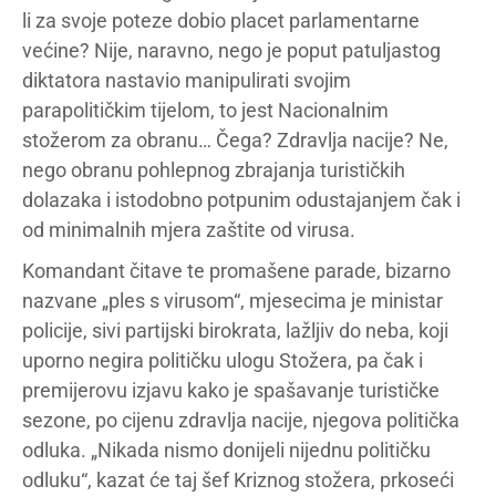
li za svoje poteze dobio placet parlamentarne
većine? Nije, naravno, nego je poput patuljastog
diktatora nastavio manipulirati svojim
parapolitičkim tijelom, to jest Nacionalnim
stožerom za obranu… Čega? Zdravlja nacije? Ne,
nego obranu pohlepnog zbrajanja turističkih
dolazaka i istodobno potpunim odustajanjem čak i
od minimalnih mjera zaštite od virusa.
Komandant čitave te promašene parade, bizarno
nazvane „ples s virusom“, mjesecima je ministar
policije, sivi partijski birokrata, lažljiv do neba, koji
uporno negira političku ulogu Stožera, pa čak i
premijerovu izjavu kako je spašavanje turističke
sezone, po cijenu zdravlja nacije, njegova politička
odluka. „Nikada nismo donijeli nijednu političku
odluku“, kazat će taj šef Kriznog stožera, prkoseći