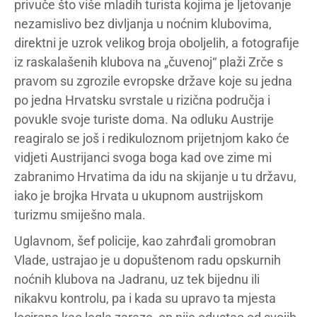
privuče što više mladih turista kojima je ljetovanje
nezamislivo bez divljanja u noćnim klubovima,
direktni je uzrok velikog broja oboljelih, a fotografije
iz raskalašenih klubova na „čuvenoj“ plaži Zrče s
pravom su zgrozile evropske države koje su jedna
po jedna Hrvatsku svrstale u rizična područja i
povukle svoje turiste doma. Na odluku Austrije
reagiralo se još i redikuloznom prijetnjom kako će
vidjeti Austrijanci svoga boga kad ove zime mi
zabranimo Hrvatima da idu na skijanje u tu državu,
iako je brojka Hrvata u ukupnom austrijskom
turizmu smiješno mala.
Uglavnom, šef policije, kao zahrđali gromobran
Vlade, ustrajao je u dopuštenom radu opskurnih
noćnih klubova na Jadranu, uz tek bijednu ili
nikakvu kontrolu, pa i kada su upravo ta mjesta