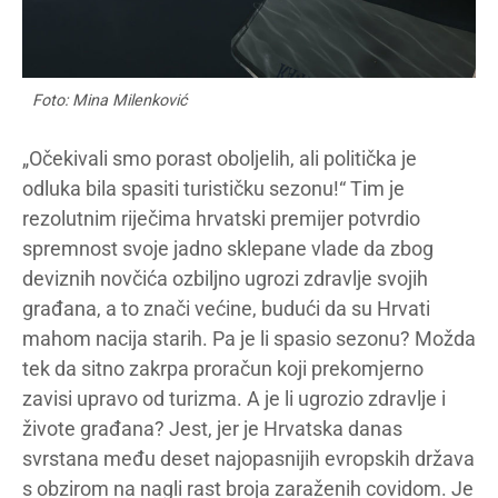
Foto: Mina Milenković
„Očekivali smo porast oboljelih, ali politička je
odluka bila spasiti turističku sezonu!“ Tim je
rezolutnim riječima hrvatski premijer potvrdio
spremnost svoje jadno sklepane vlade da zbog
deviznih novčića ozbiljno ugrozi zdravlje svojih
građana, a to znači većine, budući da su Hrvati
mahom nacija starih. Pa je li spasio sezonu? Možda
tek da sitno zakrpa proračun koji prekomjerno
zavisi upravo od turizma. A je li ugrozio zdravlje i
živote građana? Jest, jer je Hrvatska danas
svrstana među deset najopasnijih evropskih država
s obzirom na nagli rast broja zaraženih covidom. Je