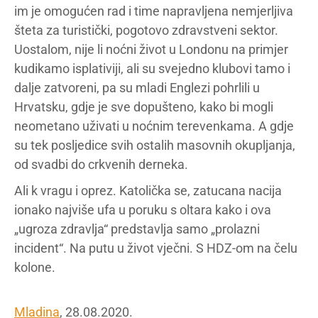
im je omogućen rad i time napravljena nemjerljiva
šteta za turistički, pogotovo zdravstveni sektor.
Uostalom, nije li noćni život u Londonu na primjer
kudikamo isplativiji, ali su svejedno klubovi tamo i
dalje zatvoreni, pa su mladi Englezi pohrlili u
Hrvatsku, gdje je sve dopušteno, kako bi mogli
neometano uživati u noćnim terevenkama. A gdje
su tek posljedice svih ostalih masovnih okupljanja,
od svadbi do crkvenih derneka.
Ali k vragu i oprez. Katolička se, zatucana nacija
ionako najviše ufa u poruku s oltara kako i ova
„ugroza zdravlja“ predstavlja samo „prolazni
incident“. Na putu u život vječni. S HDZ-om na čelu
kolone.
Mladina
, 28.08.2020.