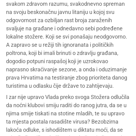
svakom zdravom razumu, svakodnevno spreman
na svoju beskonačnu javnu litaniju u kojoj svu
odgovornost za ozbiljan rast broja zaraženih
svaljuje na građane i odnedavno sebi podređene
lokalne stožere. Koji se svi ponašaju neodgovorno.
A zapravo se u režiji tih ignoranata i političkih
poltrona, koji bi imali brinuti o zdravlju građana,
dogodio potpuni raspašoj koji je uzrokovao
naprasno skraćivanje sezone, a onda i oduzimanje
prava Hrvatima na testiranje zbog prioriteta danog
turistima u odlasku čije države to zahtijevaju.
I zar nije upravo Vlada preko svoga Stožera odlučila
da noćni klubovi smiju raditi do ranog jutra, da se u
njima smije tiskati na stotine mladih, te su upravo
ta mjesta postala rasadište virusa? Bezobzirna
lakoća odluke, s ishodištem u diktatu moći, da se