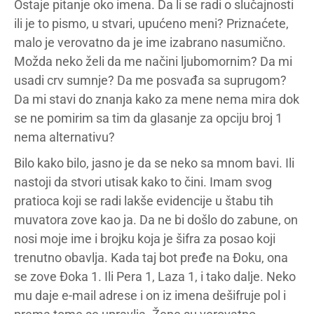
Ostaje pitanje oko imena. Da li se radi o slučajnosti
ili je to pismo, u stvari, upućeno meni? Priznaćete,
malo je verovatno da je ime izabrano nasumično.
Možda neko želi da me načini ljubomornim? Da mi
usadi crv sumnje? Da me posvađa sa suprugom?
Da mi stavi do znanja kako za mene nema mira dok
se ne pomirim sa tim da glasanje za opciju broj 1
nema alternativu?
Bilo kako bilo, jasno je da se neko sa mnom bavi. Ili
nastoji da stvori utisak kako to čini. Imam svog
pratioca koji se radi lakše evidencije u štabu tih
muvatora zove kao ja. Da ne bi došlo do zabune, on
nosi moje ime i brojku koja je šifra za posao koji
trenutno obavlja. Kada taj bot pređe na Đoku, ona
se zove Đoka 1. Ili Pera 1, Laza 1, i tako dalje. Neko
mu daje e-mail adrese i on iz imena dešifruje pol i