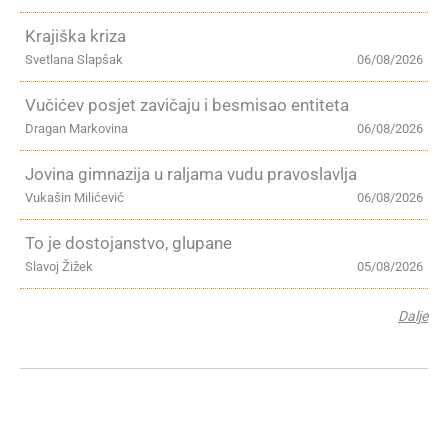
Krajiška kriza
Svetlana Slapšak
06/08/2026
Vučićev posjet zavičaju i besmisao entiteta
Dragan Markovina
06/08/2026
Jovina gimnazija u raljama vudu pravoslavlja
Vukašin Milićević
06/08/2026
To je dostojanstvo, glupane
Slavoj Žižek
05/08/2026
Dalje