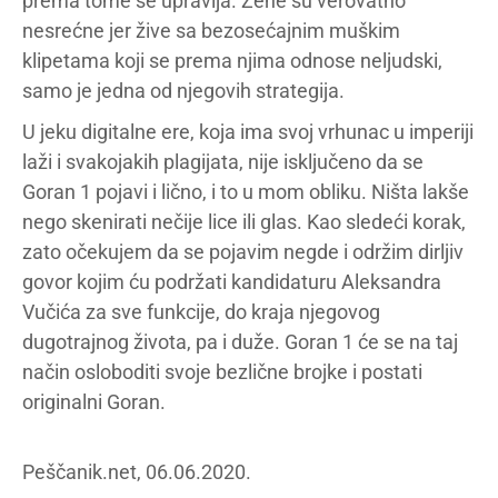
prema tome se upravlja. Žene su verovatno
nesrećne jer žive sa bezosećajnim muškim
klipetama koji se prema njima odnose neljudski,
samo je jedna od njegovih strategija.
U jeku digitalne ere, koja ima svoj vrhunac u imperiji
laži i svakojakih plagijata, nije isključeno da se
Goran 1 pojavi i lično, i to u mom obliku. Ništa lakše
nego skenirati nečije lice ili glas. Kao sledeći korak,
zato očekujem da se pojavim negde i održim dirljiv
govor kojim ću podržati kandidaturu Aleksandra
Vučića za sve funkcije, do kraja njegovog
dugotrajnog života, pa i duže. Goran 1 će se na taj
način osloboditi svoje bezlične brojke i postati
originalni Goran.
Peščanik.net, 06.06.2020.