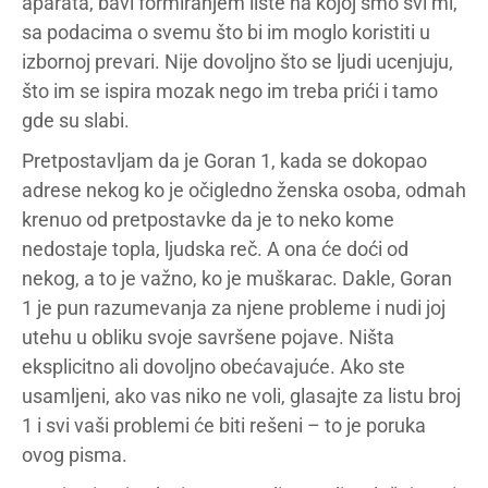
aparata, bavi formiranjem liste na kojoj smo svi mi,
sa podacima o svemu što bi im moglo koristiti u
izbornoj prevari. Nije dovoljno što se ljudi ucenjuju,
što im se ispira mozak nego im treba prići i tamo
gde su slabi.
Pretpostavljam da je Goran 1, kada se dokopao
adrese nekog ko je očigledno ženska osoba, odmah
krenuo od pretpostavke da je to neko kome
nedostaje topla, ljudska reč. A ona će doći od
nekog, a to je važno, ko je muškarac. Dakle, Goran
1 je pun razumevanja za njene probleme i nudi joj
utehu u obliku svoje savršene pojave. Ništa
eksplicitno ali dovoljno obećavajuće. Ako ste
usamljeni, ako vas niko ne voli, glasajte za listu broj
1 i svi vaši problemi će biti rešeni – to je poruka
ovog pisma.