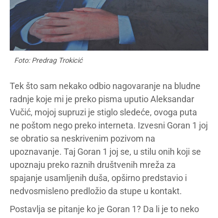
Foto: Predrag Trokicić
Tek što sam nekako odbio nagovaranje na bludne
radnje koje mi je preko pisma uputio Aleksandar
Vučić, mojoj supruzi je stiglo sledeće, ovoga puta
ne poštom nego preko interneta. Izvesni Goran 1 joj
se obratio sa neskrivenim pozivom na
upoznavanje. Taj Goran 1 joj se, u stilu onih koji se
upoznaju preko raznih društvenih mreža za
spajanje usamljenih duša, opširno predstavio i
nedvosmisleno predložio da stupe u kontakt.
Postavlja se pitanje ko je Goran 1? Da li je to neko