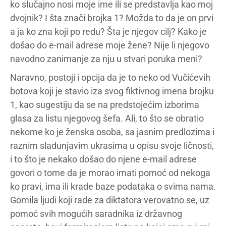
ko slučajno nosi moje ime ili se predstavlja kao moj
dvojnik? I šta znači brojka 1? Možda to da je on prvi
a ja ko zna koji po redu? Šta je njegov cilj? Kako je
došao do e-mail adrese moje žene? Nije li njegovo
navodno zanimanje za nju u stvari poruka meni?
Naravno, postoji i opcija da je to neko od Vučićevih
botova koji je stavio iza svog fiktivnog imena brojku
1, kao sugestiju da se na predstojećim izborima
glasa za listu njegovog šefa. Ali, to što se obratio
nekome ko je ženska osoba, sa jasnim predlozima i
raznim sladunjavim ukrasima u opisu svoje ličnosti,
i to što je nekako došao do njene e-mail adrese
govori o tome da je morao imati pomoć od nekoga
ko pravi, ima ili krade baze podataka o svima nama.
Gomila ljudi koji rade za diktatora verovatno se, uz
pomoć svih mogućih saradnika iz državnog