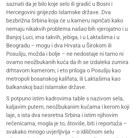
saznati da je bilo koje selo ili gradić u Bosni i
Hercegovini gnijezdo Islamske države. Dva
bezbrižna Srbina koja će u kameru ispričati kako
nemaju nikakvih problema našao bih vjerojatno i u
Banjoj Luci, ima takvih, jebiga, i u Laktašima i u
Beogradu – mogu i dva Hrvata u Širokom ili
Posušju, možda i bolje – ne nedostaje ni tamo ni
ovamo neožbukanih kuća da ih se izdaleka zumira
drhtavom kamerom, i eto priloga o Posušju kao
metropoli bosanskog kalifata, ili Laktašima kao
balkanskoj bazi Islamske države.
S potpuno istim kadrovima table s nazivom sela,
kaljavim putem, neožbukanim kućama i kerom koji
laje, s ista dva nesretna Srbina i istim njihovim
rečenicama, mogla je to, štoviše, biti i reportaža –
svakako mnogo uvjerljivija – o idiličnom selu