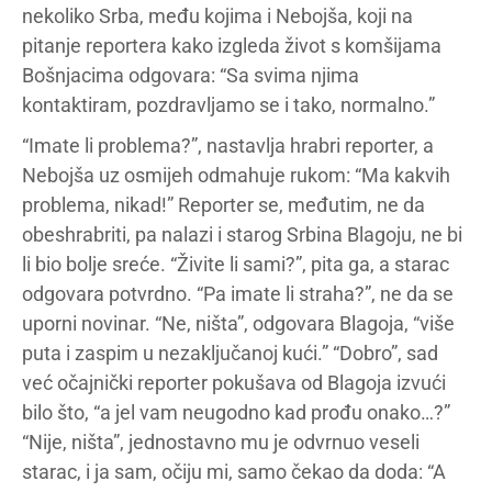
nekoliko Srba, među kojima i Nebojša, koji na
pitanje reportera kako izgleda život s komšijama
Bošnjacima odgovara: “Sa svima njima
kontaktiram, pozdravljamo se i tako, normalno.”
“Imate li problema?”, nastavlja hrabri reporter, a
Nebojša uz osmijeh odmahuje rukom: “Ma kakvih
problema, nikad!” Reporter se, međutim, ne da
obeshrabriti, pa nalazi i starog Srbina Blagoju, ne bi
li bio bolje sreće. “Živite li sami?”, pita ga, a starac
odgovara potvrdno. “Pa imate li straha?”, ne da se
uporni novinar. “Ne, ništa”, odgovara Blagoja, “više
puta i zaspim u nezaključanoj kući.” “Dobro”, sad
već očajnički reporter pokušava od Blagoja izvući
bilo što, “a jel vam neugodno kad prođu onako…?”
“Nije, ništa”, jednostavno mu je odvrnuo veseli
starac, i ja sam, očiju mi, samo čekao da doda: “A