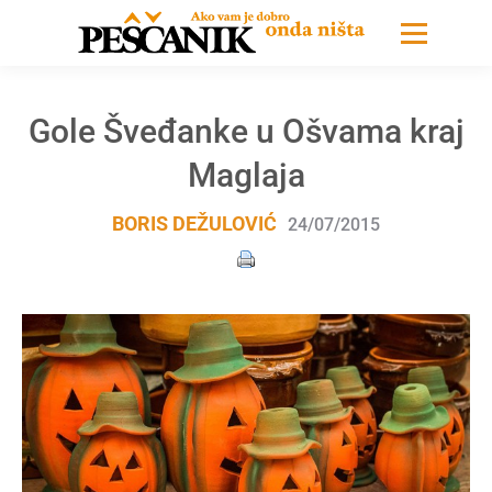
Gole Šveđanke u Ošvama kraj
Maglaja
BORIS DEŽULOVIĆ
24/07/2015