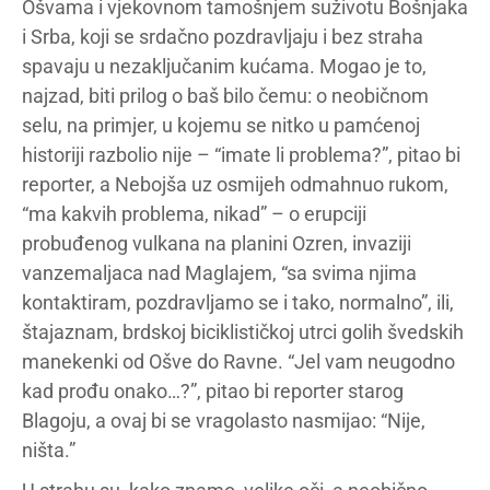
Ošvama i vjekovnom tamošnjem suživotu Bošnjaka
i Srba, koji se srdačno pozdravljaju i bez straha
spavaju u nezaključanim kućama. Mogao je to,
najzad, biti prilog o baš bilo čemu: o neobičnom
selu, na primjer, u kojemu se nitko u pamćenoj
historiji razbolio nije – “imate li problema?”, pitao bi
reporter, a Nebojša uz osmijeh odmahnuo rukom,
“ma kakvih problema, nikad” – o erupciji
probuđenog vulkana na planini Ozren, invaziji
vanzemaljaca nad Maglajem, “sa svima njima
kontaktiram, pozdravljamo se i tako, normalno”, ili,
štajaznam, brdskoj biciklističkoj utrci golih švedskih
manekenki od Ošve do Ravne. “Jel vam neugodno
kad prođu onako…?”, pitao bi reporter starog
Blagoju, a ovaj bi se vragolasto nasmijao: “Nije,
ništa.”