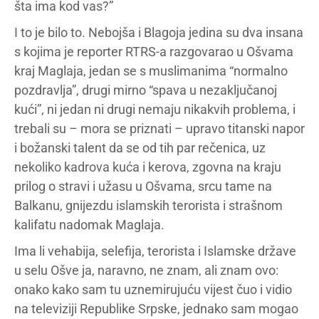
šta ima kod vas?”
I to je bilo to. Nebojša i Blagoja jedina su dva insana
s kojima je reporter RTRS-a razgovarao u Ošvama
kraj Maglaja, jedan se s muslimanima “normalno
pozdravlja”, drugi mirno “spava u nezaključanoj
kući”, ni jedan ni drugi nemaju nikakvih problema, i
trebali su – mora se priznati – upravo titanski napor
i božanski talent da se od tih par rečenica, uz
nekoliko kadrova kuća i kerova, zgovna na kraju
prilog o stravi i užasu u Ošvama, srcu tame na
Balkanu, gnijezdu islamskih terorista i strašnom
kalifatu nadomak Maglaja.
Ima li vehabija, selefija, terorista i Islamske države
u selu Ošve ja, naravno, ne znam, ali znam ovo:
onako kako sam tu uznemirujuću vijest čuo i vidio
na televiziji Republike Srpske, jednako sam mogao