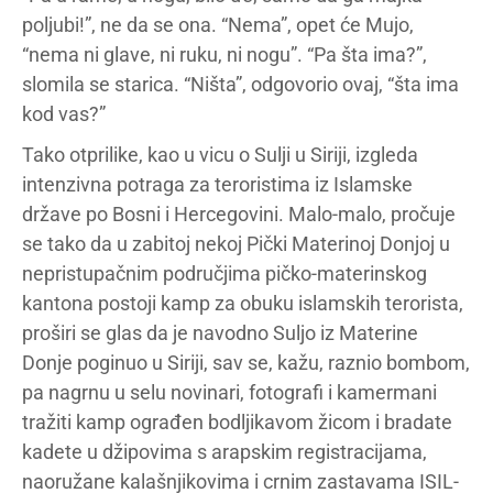
poljubi!”, ne da se ona. “Nema”, opet će Mujo,
“nema ni glave, ni ruku, ni nogu”. “Pa šta ima?”,
slomila se starica. “Ništa”, odgovorio ovaj, “šta ima
kod vas?”
Tako otprilike, kao u vicu o Sulji u Siriji, izgleda
intenzivna potraga za teroristima iz Islamske
države po Bosni i Hercegovini. Malo-malo, pročuje
se tako da u zabitoj nekoj Pički Materinoj Donjoj u
nepristupačnim područjima pičko-materinskog
kantona postoji kamp za obuku islamskih terorista,
proširi se glas da je navodno Suljo iz Materine
Donje poginuo u Siriji, sav se, kažu, raznio bombom,
pa nagrnu u selu novinari, fotografi i kamermani
tražiti kamp ograđen bodljikavom žicom i bradate
kadete u džipovima s arapskim registracijama,
naoružane kalašnjikovima i crnim zastavama ISIL-