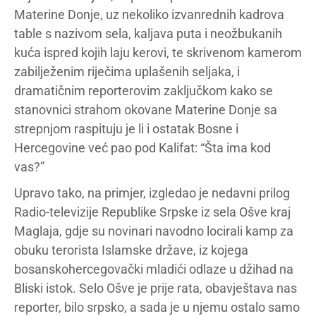
Materine Donje, uz nekoliko izvanrednih kadrova
table s nazivom sela, kaljava puta i neožbukanih
kuća ispred kojih laju kerovi, te skrivenom kamerom
zabilježenim riječima uplašenih seljaka, i
dramatičnim reporterovim zaključkom kako se
stanovnici strahom okovane Materine Donje sa
strepnjom raspituju je li i ostatak Bosne i
Hercegovine već pao pod Kalifat: “Šta ima kod
vas?”
Upravo tako, na primjer, izgledao je nedavni prilog
Radio-televizije Republike Srpske iz sela Ošve kraj
Maglaja, gdje su novinari navodno locirali kamp za
obuku terorista Islamske države, iz kojega
bosanskohercegovački mladići odlaze u džihad na
Bliski istok. Selo Ošve je prije rata, obavještava nas
reporter, bilo srpsko, a sada je u njemu ostalo samo