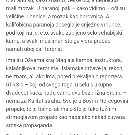
U strahu su, kako znamo, velike oči, a neobično
mali mozak. U paranoji pak – kako vidimo – oči su
veličine lubenice, a mozak kao borovnica. A
kalifobična paranoja dosegla je snježne vrhunce,
pod kojima je, eto, svako zabijeno selo vehabijski
kamp, a svaki musliman što ga vjera prebaci
namah ubojica i terorist.
Ima li u Ošvama kraj Maglaja kampa, instruktora,
kalašnjikova, terorista i Islamske države ja, rekoh,
ne znam, ali ako ima, pored prekaljenih reportera
RTRS-a – koji od svega toga, u selu s ukupno
dvadeset kuća, nađu samo dva bezbrižna Srbina –
nema za Kalifat straha. Sve je u Bosni i Hercegovini
propalo, to je točno, ali malo što je tako tužnim
strmoglavom propalo kao nadaleko nekad čuvena
srpska propaganda.