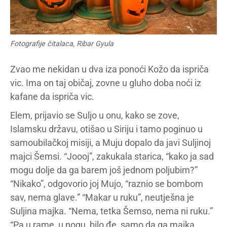
Fotografije čitalaca, Ribar Gyula
Zvao me nekidan u dva iza ponoći Kožo da ispriča
vic. Ima on taj običaj, zovne u gluho doba noći iz
kafane da ispriča vic.
Elem, prijavio se Suljo u onu, kako se zove,
Islamsku državu, otišao u Siriju i tamo poginuo u
samoubilačkoj misiji, a Muju dopalo da javi Suljinoj
majci Šemsi. “Joooj”, zakukala starica, “kako ja sad
mogu dolje da ga barem još jednom poljubim?”
“Nikako”, odgovorio joj Mujo, “raznio se bombom
sav, nema glave.” “Makar u ruku”, neutješna je
Suljina majka. “Nema, tetka Šemso, nema ni ruku.”
“Pa u rame, u nogu, bilo đe, samo da ga majka