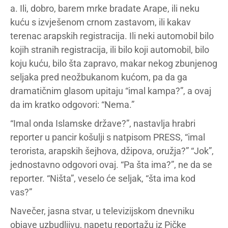
a. Ili, dobro, barem mrke bradate Arape, ili neku
kuću s izvješenom crnom zastavom, ili kakav
terenac arapskih registracija. Ili neki automobil bilo
kojih stranih registracija, ili bilo koji automobil, bilo
koju kuću, bilo šta zapravo, makar nekog zbunjenog
seljaka pred neožbukanom kućom, pa da ga
dramatičnim glasom upitaju “imal kampa?”, a ovaj
da im kratko odgovori: “Nema.”
“Imal onda Islamske države?”, nastavlja hrabri
reporter u pancir košulji s natpisom PRESS, “imal
terorista, arapskih šejhova, džipova, oružja?” “Jok”,
jednostavno odgovori ovaj. “Pa šta ima?”, ne da se
reporter. “Ništa”, veselo će seljak, “šta ima kod
vas?”
Navečer, jasna stvar, u televizijskom dnevniku
objave uzbudljivu, napetu reportažu iz Pičke