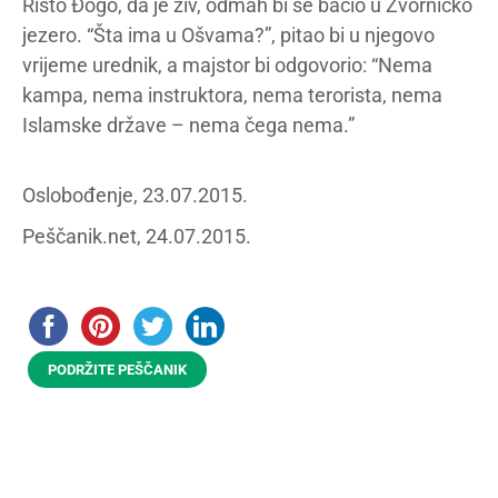
Risto Đogo, da je živ, odmah bi se bacio u Zvorničko
jezero. “Šta ima u Ošvama?”, pitao bi u njegovo
vrijeme urednik, a majstor bi odgovorio: “Nema
kampa, nema instruktora, nema terorista, nema
Islamske države – nema čega nema.”
Oslobođenje, 23.07.2015.
Peščanik.net, 24.07.2015.
PODRŽITE PEŠČANIK