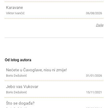
Karavane
Viktor Ivančić
06/08/2026
Dalje
Od istog autora
Nećete u Čavoglave, nisu ni zmije!
Boris Dežulović
31/01/2026
Jebo vas Vukovar
Boris Dežulović
15/11/2021
Što se događa?