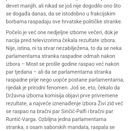
devet manjih, ali nikad se još nije dogodilo ono što
se događa danas, da se istodobno u frakcijskim
borbama raspadaju sve hrvatske političke stranke.
Počelo je već one nedjeljne izborne večeri, dok je
nacija pred televizorima čekala rezultate izbora.
Nije, istina, ni ta stvar nezabilježena, to da se neka
parlamentarna stranka raspadne odmah nakon
izbora – Most se prošle godine raspao već nakon
par tjedana – ali da se parlamentarna stranka
raspadne prije nego uopće postane parlamentarna,
rijedak je prirodni fenomen. Još se, eto, čekalo da
Državna izborna komisija objavi prve privremene
rezultate, a najveće iznenađenje izbora Živi zid već
se raspao na bračni par Sinčić-Palfi i bračni par
Runtić-Varga. Ozbiljna jedna parlamentarna
stranka, s osam saborskih mandata, raspala se