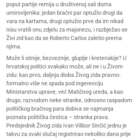
poput partije remija u društvenoj sali doma
umirovljenika: jedan bračni par optužio drugi da
vara na kartama, drugi optužio prve da im nikad
nisu vratili onu zdjelu za majonezu, i razbježao se
Živi zid kao da se Roberto Carlos zaletio prema
njima.
Može li sitnije, bezveznije, gluplje i kretenskije? U
hrvatskoj politici svakako može, ali ne i u Živom
zidu: kao prvo, daljnja dioba Živog zida pravno-
formalno više ne spada pod ingerenciju
Ministarstva uprave, već Matičnog ureda, a kao
drugo, razvodom neke stranke, odnosno raspadom
političkog bračnog para dobiva se najmanja
poznata politička čestica – stranka prava.
Predsjednik Živog zida Ivan Vilibor Sinčić jednu je
takvu za svaki slučaj registrirao nekoliko dana prije