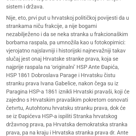
sistem i država.
Nije, eto, prvi put u hrvatskoj političkoj povijesti da u
strankama niču frakcije, a nije bogami
nezabilježeno i da se neka stranka u frakcionaškim
borbama raspala, pa umnožila kao u fotokopirnici:
vjerojatno najslavniji i historijski najnevažniji takav
slučaj jest onaj Hrvatske stranke prava, koja se
najprije raspala na ‘originalni’ HSP Ante Đapića,
HSP 1861 Dobroslava Parage i Hrvatsku čistu
stranku prava Ivana Gabelice, nakon čega su iz
Paragina HSP-a 1861 iznikli Hrvatski pravaši, koji će
zajedno s Hrvatskim pravaškim pokretom osnovati
četvrtu, Autohtonu hrvatsku stranku prava, dok će
se iz Đapićeva HSP-a ispiliti Stranka hrvatskog
državnog prava, pa Hrvatska demokratska stranka
prava, pa na kraju i Hrvatska stranka prava dr. Ante