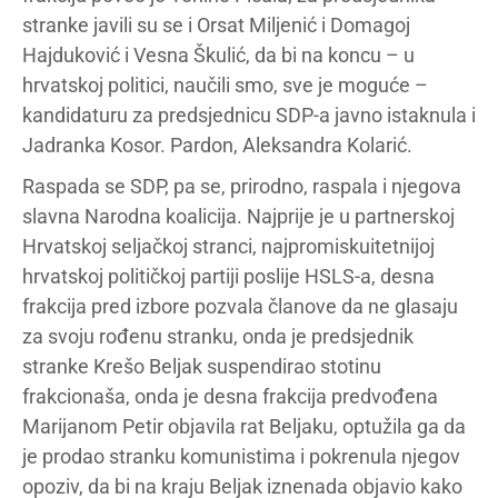
stranke javili su se i Orsat Miljenić i Domagoj
Hajduković i Vesna Škulić, da bi na koncu – u
hrvatskoj politici, naučili smo, sve je moguće –
kandidaturu za predsjednicu SDP-a javno istaknula i
Jadranka Kosor. Pardon, Aleksandra Kolarić.
Raspada se SDP, pa se, prirodno, raspala i njegova
slavna Narodna koalicija. Najprije je u partnerskoj
Hrvatskoj seljačkoj stranci, najpromiskuitetnijoj
hrvatskoj političkoj partiji poslije HSLS-a, desna
frakcija pred izbore pozvala članove da ne glasaju
za svoju rođenu stranku, onda je predsjednik
stranke Krešo Beljak suspendirao stotinu
frakcionaša, onda je desna frakcija predvođena
Marijanom Petir objavila rat Beljaku, optužila ga da
je prodao stranku komunistima i pokrenula njegov
opoziv, da bi na kraju Beljak iznenada objavio kako