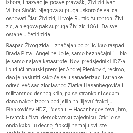
izbora, i nazvao je, posve pravaški, Živi zid Ivan
Vilibor Sinčić. Njegova supruga uskoro će valjda
osnovati Čisti Živi zid, Hrvoje Runtić Autohtoni Živi
zid, a njegova pak supruga Živi zid 1861. Da sve
ostane u četiri zida.
Raspad Živog zida – značajan po prilici kao raspad
Brada Pitta i Angeline Jolie, samo beznačajniji – bio
je samo najava katastrofe. Novi predsjednik HDZ-a
i budući hrvatski premijer Andrej Plenković, recimo,
dao je naslutiti kako će se u sanaderizaciji stranke
odreći već sad zloglasnog Zlatka Hasanbegovića i
militantnog desnog krila, pa se stranka ni sedam
dana nakon izbora podijelila na ‘lijevu’ frakciju,
Plenkovićev HDZ, i ‘desnu’ – Hasanbegovićevu, hm,
Hrvatsku čistu demokratsku zajednicu. Otkrilo se
onda kako i u desnoj frakciji nemaju svi iste