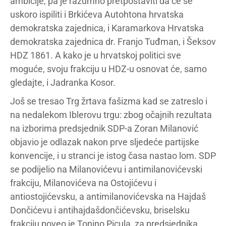
ambicije, pa je razumno pretpostaviti da će se
uskoro ispiliti i Brkićeva Autohtona hrvatska
demokratska zajednica, i Karamarkova Hrvatska
demokratska zajednica dr. Franjo Tuđman, i Šeksov
HDZ 1861. A kako je u hrvatskoj politici sve
moguće, svoju frakciju u HDZ-u osnovat će, samo
gledajte, i Jadranka Kosor.
Još se tresao Trg žrtava fašizma kad se zatreslo i
na nedalekom Iblerovu trgu: zbog očajnih rezultata
na izborima predsjednik SDP-a Zoran Milanović
objavio je odlazak nakon prve sljedeće partijske
konvencije, i u stranci je istog časa nastao lom. SDP
se podijelio na Milanovićevu i antimilanovićevski
frakciju, Milanovićeva na Ostojićevu i
antiostojićevsku, a antimilanovićevska na Hajdaš
Dončićevu i antihajdašdončićevsku, briselsku
frakciju poveo je Tonino Picula, za predsjednika