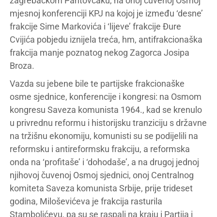
zagrebačkom Pantovčaku, na onoj čuvenoj Osmoj
mjesnoj konferenciji KPJ na kojoj je između ‘desne’
frakcije Sime Markovića i ‘lijeve’ frakcije Đure
Cvijića pobjedu iznijela treća, hm, antifrakcionaška
frakcija manje poznatog nekog Zagorca Josipa
Broza.
Vazda su jebene bile te partijske frakcionaške
osme sjednice, konferencije i kongresi: na Osmom
kongresu Saveza komunista 1964., kad se krenulo
u privrednu reformu i historijsku tranziciju s državne
na tržišnu ekonomiju, komunisti su se podijelili na
reformsku i antireformsku frakciju, a reformska
onda na ‘profitaše’ i ‘dohodaše’, a na drugoj jednoj
njihovoj čuvenoj Osmoj sjednici, onoj Centralnog
komiteta Saveza komunista Srbije, prije trideset
godina, Miloševićeva je frakcija rasturila
Stambolićevu, pa su se raspali na kraju i Partija i