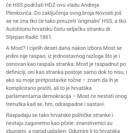
će HSS podržati HDZ-ovu vladu Andreja
Plenkovića. Do zaključenja ovog broja Novosti još
se ne zna tko će tako preuzeti ‘originalni’ HSS, a tko
Autohtonu hrvatsku čistu seljačku stranku dr.
Stjepan Radić 1861.
A Most? I cijelih deset dana nakon izbora Most se
jedini nije raspao, iz jednostavnog razloga što je i
osnovan kao raspala stranka: Most je raspadnut po
definiciji, oni kao stranka postoje samo dok to nisu, i
ako su moje pretpostavke točne – znam da ih je
komplicirano pratiti, ali to je hrvatska
parlamentarna demokracija – Most će nestati onog
trenutka kad se, hm, odraspadne i sastavi.
Raspadaju se tako hrvatske političke stranke i
nestaju zagonetno kao pčele: znanstvenici su
zbunjeni, a narod uplašen. Odumire li to hrvatska