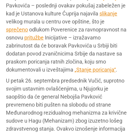
Pavkovića – poslednji ovakav pokušaj zabeležen je
kad je Ustanova kulture Ćuprija najavila
slikanje
velikog murala u centru ove opštine, što je
sprečeno
odlukom Poverenice za ravnopravnost na
osnovu
pritužbe
Inicijative – izražavamo
zabrinutost da će boravak Pavkovića u Srbiji biti
dodatan povod zvaničnicima Srbije da nastave sa
praskom poricanja ratnih zločina, koju smo
dokumentovali u izveštajima
„Stanje poricanja“
.
U petak 26. septembra predsednik Vučić, suprotno
svojim ustavnim ovlašćenjima, u Njujorku je
saopštio da će general Nebojša Pavković
prevremeno biti pušten na slobodu od strane
Međunarodnog rezidualnog mehanizma za krivične
sudove u Hagu (Mehanizam) zbog izuzetno lošeg
zdravstvenog stanja. Ovakvo iznošenje informacija