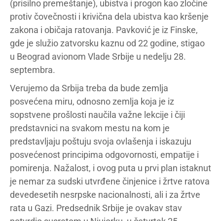
(prisilno premeštanje), ubistva i progon kao zločine
protiv čovečnosti i krivična dela ubistva kao kršenje
zakona i običaja ratovanja. Pavković je iz Finske,
gde je služio zatvorsku kaznu od 22 godine, stigao
u Beograd avionom Vlade Srbije u nedelju 28.
septembra.
Verujemo da Srbija treba da bude zemlja
posvećena miru, odnosno zemlja koja je iz
sopstvene prošlosti naučila važne lekcije i čiji
predstavnici na svakom mestu na kom je
predstavljaju poštuju svoja ovlašenja i iskazuju
posvećenost principima odgovornosti, empatije i
pomirenja. Nažalost, i ovog puta u prvi plan istaknut
je nemar za sudski utvrđene činjenice i žrtve ratova
devedesetih nesrpske nacionalnosti, ali i za žrtve
rata u Gazi. Predsednik Srbije je ovakav stav