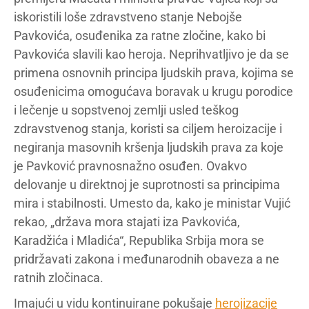
iskoristili loše zdravstveno stanje Nebojše
Pavkovića, osuđenika za ratne zločine, kako bi
Pavkovića slavili kao heroja. Neprihvatljivo je da se
primena osnovnih principa ljudskih prava, kojima se
osuđenicima omogućava boravak u krugu porodice
i lečenje u sopstvenoj zemlji usled teškog
zdravstvenog stanja, koristi sa ciljem heroizacije i
negiranja masovnih kršenja ljudskih prava za koje
je Pavković pravnosnažno osuđen. Ovakvo
delovanje u direktnoj je suprotnosti sa principima
mira i stabilnosti. Umesto da, kako je ministar Vujić
rekao, „država mora stajati iza Pavkovića,
Karadžića i Mladića“, Republika Srbija mora se
pridržavati zakona i međunarodnih obaveza a ne
ratnih zločinaca.
Imajući u vidu kontinuirane pokušaje
herojizacije