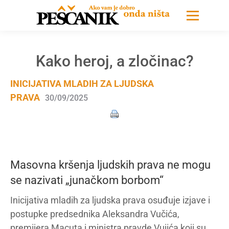
Kako heroj, a zločinac?
INICIJATIVA MLADIH ZA LJUDSKA
PRAVA
30/09/2025
Masovna kršenja ljudskih prava ne mogu
se nazivati „junačkom borbom“
Inicijativa mladih za ljudska prava osuđuje izjave i
postupke predsednika Aleksandra Vučića,
premijera Macuta i ministra pravde Vujića koji su