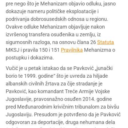
pre nego što je Mehanizam objavio odluku, jasno
dokazuje nameru političke eksploatacije i
podrivanja dobrosusedskih odnosa u regionu.
Ovakve odluke Mehanizam objavljuje nakon
izvršenog transfera osuđenika u zemlju, iz
sigurnosnih razloga, na osnovu člana 26
Statuta
MKSJ i pravila 150 i 151
Pravilnika
Mehanizma o
postupku i dokazima.
Vučić je u petak istakao da se Pavković „junački
borio te 1999. godine“ što je uvreda za hiljade
albanskih civilnih žrtava za čije stradanje je
Pavković, kao komandant Treće Armije Vojske
Jugoslavije, pravosnažno osuđen 2014. godine
pred Međunarodnim krivičnim tribunalom za bivšu
Jugoslaviju. Presudom je potvrđeno da je Pavković
odgovoran za deportacije, druga nehumana dela