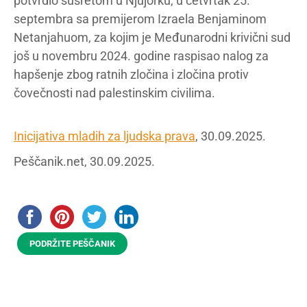
potvrdio susretom u Njujorku, u četvrtak 25.
septembra sa premijerom Izraela Benjaminom
Netanjahuom, za kojim je Međunarodni krivični sud
još u novembru 2024. godine raspisao nalog za
hapšenje zbog ratnih zločina i zločina protiv
čovečnosti nad palestinskim civilima.
Inicijativa mladih za ljudska prava
, 30.09.2025.
Peščanik.net, 30.09.2025.
PODRŽITE PEŠČANIK