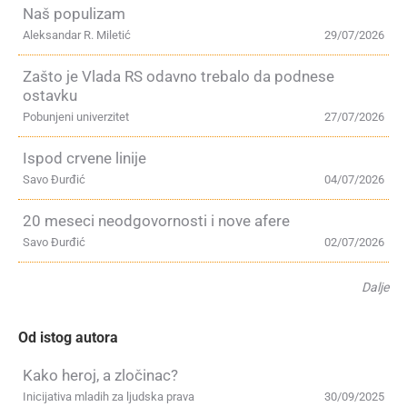
Naš populizam
Aleksandar R. Miletić
29/07/2026
Zašto je Vlada RS odavno trebalo da podnese
ostavku
Pobunjeni univerzitet
27/07/2026
Ispod crvene linije
Savo Đurđić
04/07/2026
20 meseci neodgovornosti i nove afere
Savo Đurđić
02/07/2026
Dalje
Od istog autora
Kako heroj, a zločinac?
Inicijativa mladih za ljudska prava
30/09/2025