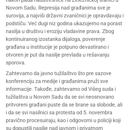
Novom Sadu. Represija nad građanima sve je
surovija, a najviši državni zvaničnici je opravdavaju i
podstiču. Već dugi niz godina ukazujemo na porast
nasilja u društvu i eroziju vladavine prava. Zbog
kontinuiranog izostanka dijaloga, poverenje
građana u institucije je potpuno devastirano i
otvoren je put da nasilje prevlada u rešavanju
sporova.
Zahtevamo da javno tužilaštvo što pre sazove
konferenciju za medije i građanima pruži sve
informacije. Takođe, zahtevamo od Višeg suda i
tužilaštva u Novom Sadu da se svi neosnovano
pritvoreni građani puste da se brane sa slobode, ali
i da se svi nasilnici sa protesta od 5. novembra
pravično procesuiraju, kao i odgovorni u policiji koji
su dopustili nasilje nad javnom i privatnom