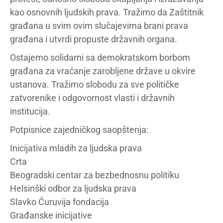
kao osnovnih ljudskih prava. Tražimo da Zaštitnik
građana u svim ovim slučajevima brani prava
građana i utvrdi propuste državnih organa.
Ostajemo solidarni sa demokratskom borbom
građana za vraćanje zarobljene države u okvire
ustanova. Tražimo slobodu za sve političke
zatvorenike i odgovornost vlasti i državnih
institucija.
Potpisnice zajedničkog saopštenja:
Inicijativa mladih za ljudska prava
Crta
Beogradski centar za bezbednosnu politiku
Helsinški odbor za ljudska prava
Slavko Ćuruvija fondacija
Građanske inicijative