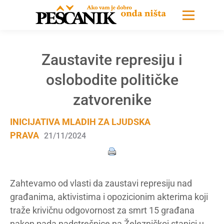
Zaustavite represiju i
oslobodite političke
zatvorenike
INICIJATIVA MLADIH ZA LJUDSKA
PRAVA
21/11/2024
Zahtevamo od vlasti da zaustavi represiju nad
građanima, aktivistima i opozicionim akterima koji
traže krivičnu odgovornost za smrt 15 građana
nakon pada nadstrešnice na Železničkoj stanici u