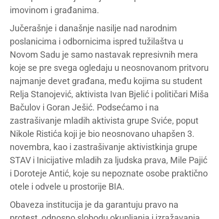
imovinom i građanima.
Jučerašnje i današnje nasilje nad narodnim
poslanicima i odbornicima ispred tužilaštva u
Novom Sadu je samo nastavak represivnih mera
koje se pre svega ogledaju u neosnovanom pritvoru
najmanje devet građana, među kojima su student
Relja Stanojević, aktivista Ivan Bjelić i političari Miša
Bačulov i Goran Ješić. Podsećamo i na
zastrašivanje mladih aktivista grupe Sviće, poput
Nikole Ristića koji je bio neosnovano uhapšen 3.
novembra, kao i zastrašivanje aktivistkinja grupe
STAV i Inicijative mladih za ljudska prava, Mile Pajić
i Doroteje Antić, koje su nepoznate osobe praktično
otele i odvele u prostorije BIA.
Obaveza institucija je da garantuju pravo na
protest, odnosno slobodu okupljanja i izražavanja