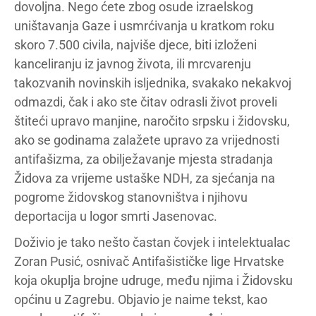
dovoljna. Nego ćete zbog osude izraelskog
uništavanja Gaze i usmrćivanja u kratkom roku
skoro 7.500 civila, najviše djece, biti izloženi
kanceliranju iz javnog života, ili mrcvarenju
takozvanih novinskih isljednika, svakako nekakvoj
odmazdi, čak i ako ste čitav odrasli život proveli
štiteći upravo manjine, naročito srpsku i židovsku,
ako se godinama zalažete upravo za vrijednosti
antifašizma, za obilježavanje mjesta stradanja
Židova za vrijeme ustaške NDH, za sjećanja na
pogrome židovskog stanovništva i njihovu
deportacija u logor smrti Jasenovac.
Doživio je tako nešto častan čovjek i intelektualac
Zoran Pusić, osnivač Antifašističke lige Hrvatske
koja okuplja brojne udruge, među njima i Židovsku
općinu u Zagrebu. Objavio je naime tekst, kao