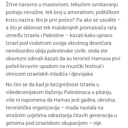
Žrtve naravno u masovnom, tekućem svrstavanju
postaju nevažne, tek broj u amoralnom, političkom
kvizu naziva: tko je prvi počeo? Pa ako se usudite –
a što je sklonost tek malobrojnih promatrača rata
između Izraela i Palestine – kazati kako upravo
Izrael pod vodstvom svoga okrutnog desničara
nemilosrdno ubija palestinske civile, onda ste
obavezni odmah kazati da su teroristi Hamasa prvi
počeli krvavim upadom na muzički festival i
otmicom izraelskih mladića i djevojaka.
No čini se da kad je bezgrešnost Izraela u
višedecenijskom tlačenju Palestinaca u pitanju,
više ni napomena da Hamas jest gadna, okrutna,
teroristička organizacija – mada nastala na
strašnim uvjetima odrastanja čitavih generacija u
getoima pod izraelskom okupacijom – nije