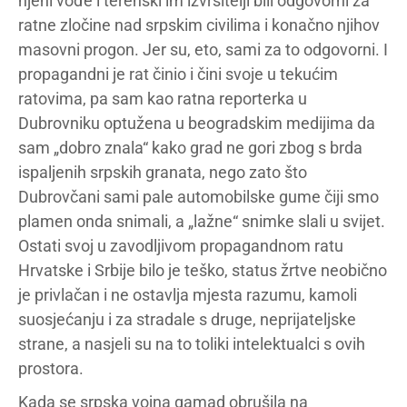
njeni vođe i terenski im izvršitelji bili odgovorni za
ratne zločine nad srpskim civilima i konačno njihov
masovni progon. Jer su, eto, sami za to odgovorni. I
propagandni je rat činio i čini svoje u tekućim
ratovima, pa sam kao ratna reporterka u
Dubrovniku optužena u beogradskim medijima da
sam „dobro znala“ kako grad ne gori zbog s brda
ispaljenih srpskih granata, nego zato što
Dubrovčani sami pale automobilske gume čiji smo
plamen onda snimali, a „lažne“ snimke slali u svijet.
Ostati svoj u zavodljivom propagandnom ratu
Hrvatske i Srbije bilo je teško, status žrtve neobično
je privlačan i ne ostavlja mjesta razumu, kamoli
suosjećanju i za stradale s druge, neprijateljske
strane, a nasjeli su na to toliki intelektualci s ovih
prostora.
Kada se srpska vojna gamad obrušila na