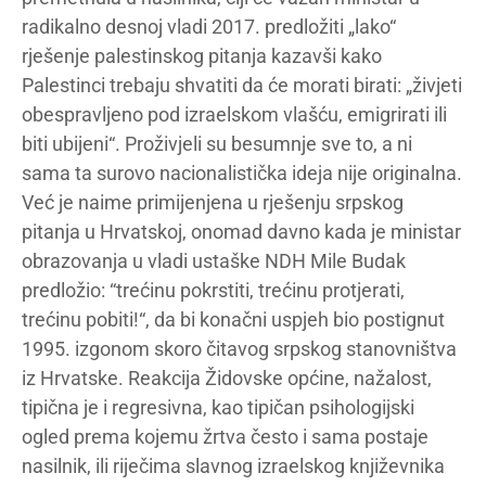
radikalno desnoj vladi 2017. predložiti „lako“
rješenje palestinskog pitanja kazavši kako
Palestinci trebaju shvatiti da će morati birati: „živjeti
obespravljeno pod izraelskom vlašću, emigrirati ili
biti ubijeni“. Proživjeli su besumnje sve to, a ni
sama ta surovo nacionalistička ideja nije originalna.
Već je naime primijenjena u rješenju srpskog
pitanja u Hrvatskoj, onomad davno kada je ministar
obrazovanja u vladi ustaške NDH Mile Budak
predložio: “trećinu pokrstiti, trećinu protjerati,
trećinu pobiti!“, da bi konačni uspjeh bio postignut
1995. izgonom skoro čitavog srpskog stanovništva
iz Hrvatske. Reakcija Židovske općine, nažalost,
tipična je i regresivna, kao tipičan psihologijski
ogled prema kojemu žrtva često i sama postaje
nasilnik, ili riječima slavnog izraelskog književnika