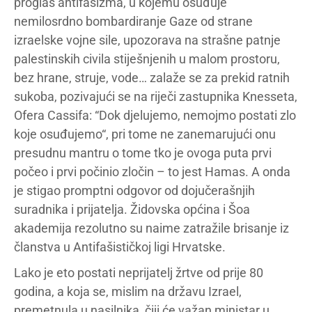
proglas antifašizma, u kojemu osuđuje
nemilosrdno bombardiranje Gaze od strane
izraelske vojne sile, upozorava na strašne patnje
palestinskih civila stiješnjenih u malom prostoru,
bez hrane, struje, vode… zalaže se za prekid ratnih
sukoba, pozivajući se na riječi zastupnika Knesseta,
Ofera Cassifa: “Dok djelujemo, nemojmo postati zlo
koje osuđujemo“, pri tome ne zanemarujući onu
presudnu mantru o tome tko je ovoga puta prvi
počeo i prvi počinio zločin – to jest Hamas. A onda
je stigao promptni odgovor od dojučerašnjih
suradnika i prijatelja. Židovska općina i Šoa
akademija rezolutno su naime zatražile brisanje iz
članstva u Antifašističkoj ligi Hrvatske.
Lako je eto postati neprijatelj žrtve od prije 80
godina, a koja se, mislim na državu Izrael,
premetnula u nasilnika, čiji će važan ministar u