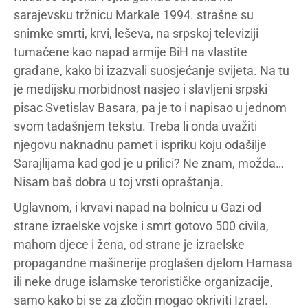
sarajevsku tržnicu Markale 1994. strašne su
snimke smrti, krvi, leševa, na srpskoj televiziji
tumačene kao napad armije BiH na vlastite
građane, kako bi izazvali suosjećanje svijeta. Na tu
je medijsku morbidnost nasjeo i slavljeni srpski
pisac Svetislav Basara, pa je to i napisao u jednom
svom tadašnjem tekstu. Treba li onda uvažiti
njegovu naknadnu pamet i ispriku koju odašilje
Sarajlijama kad god je u prilici? Ne znam, možda…
Nisam baš dobra u toj vrsti opraštanja.
Uglavnom, i krvavi napad na bolnicu u Gazi od
strane izraelske vojske i smrt gotovo 500 civila,
mahom djece i žena, od strane je izraelske
propagandne mašinerije proglašen djelom Hamasa
ili neke druge islamske terorističke organizacije,
samo kako bi se za zločin mogao okriviti Izrael.