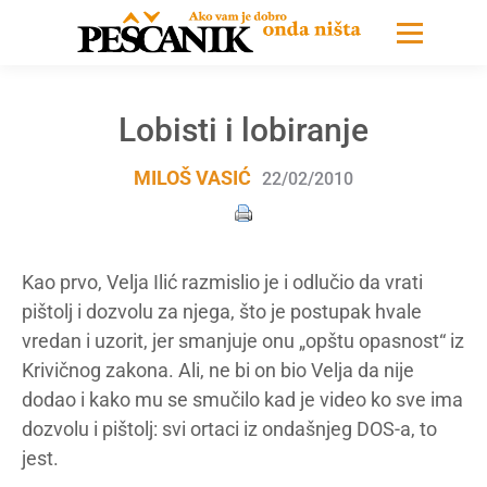
Lobisti i lobiranje
MILOŠ VASIĆ
22/02/2010
Kao prvo, Velja Ilić razmislio je i odlučio da vrati
pištolj i dozvolu za njega, što je postupak hvale
vredan i uzorit, jer smanjuje onu „opštu opasnost“ iz
Krivičnog zakona. Ali, ne bi on bio Velja da nije
dodao i kako mu se smučilo kad je video ko sve ima
dozvolu i pištolj: svi ortaci iz ondašnjeg DOS-a, to
jest.