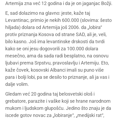
Artemija zna već 12 godina i da je on jaganjac Božji.
E, sad dolazimo na glavno: jeste, kaže taj
Levantinac, primio je nekih 600.000 (slovima: šesto
hiljada) dolara od Artemija još 2006. da „lobira“
protiv priznanja Kosova od strane SAD, ali je, veli,
bilo kasno. Još ima levantinske drskosti da tvrdi
kako se oni jesu dogovorili za 100.000 dolara
mesečno, ama da sada radi besplatno, na osnovu
ljubavi prema Srpstvu, pravoslavlju i Artemiju. Eto,
kaže čovek, kosovski Albanci imali su puno više
para i bolji lobi, pa se desilo to priznanje, ali ja vas i
dalje volim.
Gledam već 20 godina taj belosvetski ološ i
grebatore, parazite i vaške koji se hrane narodnom
mukom i ljudskom glupošću. Jedino što znaju je da
iscede gotov novac za „lobiranje“, „medijski rat“,