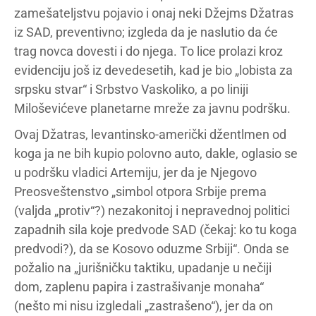
zamešateljstvu pojavio i onaj neki Džejms Džatras
iz SAD, preventivno; izgleda da je naslutio da će
trag novca dovesti i do njega. To lice prolazi kroz
evidenciju još iz devedesetih, kad je bio „lobista za
srpsku stvar“ i Srbstvo Vaskoliko, a po liniji
Miloševićeve planetarne mreže za javnu podršku.
Ovaj Džatras, levantinsko-američki džentlmen od
koga ja ne bih kupio polovno auto, dakle, oglasio se
u podršku vladici Artemiju, jer da je Njegovo
Preosveštenstvo „simbol otpora Srbije prema
(valjda „protiv“?) nezakonitoj i nepravednoj politici
zapadnih sila koje predvode SAD (čekaj: ko tu koga
predvodi?), da se Kosovo oduzme Srbiji“. Onda se
požalio na „jurišničku taktiku, upadanje u nečiji
dom, zaplenu papira i zastrašivanje monaha“
(nešto mi nisu izgledali „zastrašeno“), jer da on