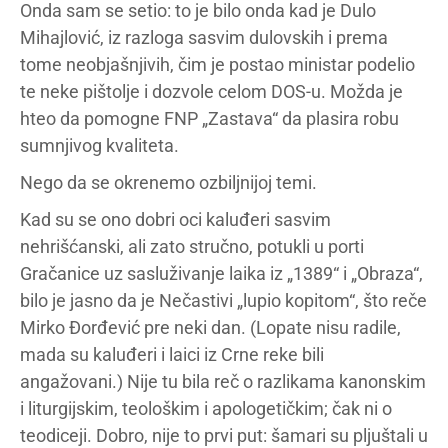
Onda sam se setio: to je bilo onda kad je Dulo
Mihajlović, iz razloga sasvim dulovskih i prema
tome neobjašnjivih, čim je postao ministar podelio
te neke pištolje i dozvole celom DOS-u. Možda je
hteo da pomogne FNP „Zastava“ da plasira robu
sumnjivog kvaliteta.
Nego da se okrenemo ozbiljnijoj temi.
Kad su se ono dobri oci kaluđeri sasvim
nehrišćanski, ali zato stručno, potukli u porti
Gračanice uz sasluživanje laika iz „1389“ i „Obraza“,
bilo je jasno da je Nečastivi „lupio kopitom“, što reče
Mirko Đorđević pre neki dan. (Lopate nisu radile,
mada su kaluđeri i laici iz Crne reke bili
angažovani.) Nije tu bila reč o razlikama kanonskim
i liturgijskim, teološkim i apologetičkim; čak ni o
teodiceji. Dobro, nije to prvi put: šamari su pljuštali u