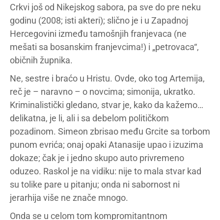
Crkvi još od Nikejskog sabora, pa sve do pre neku
godinu (2008; isti akteri); slično je i u Zapadnoj
Hercegovini između tamošnjih franjevaca (ne
mešati sa bosanskim franjevcima!) i „petrovaca“,
običnih župnika.
Ne, sestre i braćo u Hristu. Ovde, oko tog Artemija,
reč je – naravno – o novcima; simonija, ukratko.
Kriminalistički gledano, stvar je, kako da kažemo…
delikatna, je li, ali i sa debelom političkom
pozadinom. Simeon zbrisao među Grcite sa torbom
punom evrića; onaj opaki Atanasije upao i izuzima
dokaze; čak je i jedno skupo auto privremeno
oduzeo. Raskol je na vidiku: nije to mala stvar kad
su tolike pare u pitanju; onda ni sabornost ni
jerarhija više ne znače mnogo.
Onda se u celom tom kompromitantnom