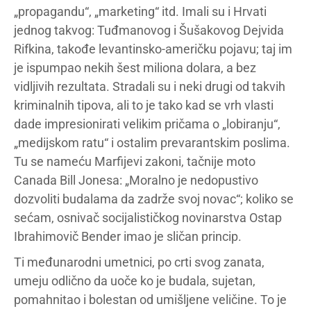
„propagandu“, „marketing“ itd. Imali su i Hrvati
jednog takvog: Tuđmanovog i Šušakovog Dejvida
Rifkina, takođe levantinsko-američku pojavu; taj im
je ispumpao nekih šest miliona dolara, a bez
vidljivih rezultata. Stradali su i neki drugi od takvih
kriminalnih tipova, ali to je tako kad se vrh vlasti
dade impresionirati velikim pričama o „lobiranju“,
„medijskom ratu“ i ostalim prevarantskim poslima.
Tu se nameću Marfijevi zakoni, tačnije moto
Canada Bill Jonesa: „Moralno je nedopustivo
dozvoliti budalama da zadrže svoj novac“; koliko se
sećam, osnivač socijalističkog novinarstva Ostap
Ibrahimovič Bender imao je sličan princip.
Ti međunarodni umetnici, po crti svog zanata,
umeju odlično da uoče ko je budala, sujetan,
pomahnitao i bolestan od umišljene veličine. To je