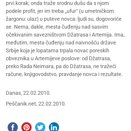
prvi korak; onda traže srodnu dušu da s njom
podele profit, jer im treba „ufur“ (u umetničkom
žargonu: ulaz) u puteve novca: ljudi su, dogovoriće
se. Nema, dakle, mesta čuđenju nad sasvim
očekivanim savezništvom Džatrasa i Artemija. Ima,
međutim, mesta čuđenju nad naivnošću države
Srbije koja je lopatama trpala novac poreskih
obveznika u Artemijeve poslove: od Džatrasa,
preko Rada Neimara, pa do Džatrasa, ne tražeći
račune, knjigovodstvo, pravdanje novca i rezultate.
Danas, 22.02.2010.
Peščanik.net, 22.02.2010.