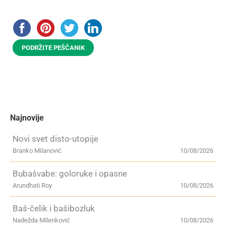
PODRŽITE PEŠČANIK
Najnovije
Novi svet disto-utopije
Branko Milanović
10/08/2026
Bubašvabe: goloruke i opasne
Arundhati Roy
10/08/2026
Baš-čelik i bašibozluk
Nadežda Milenković
10/08/2026