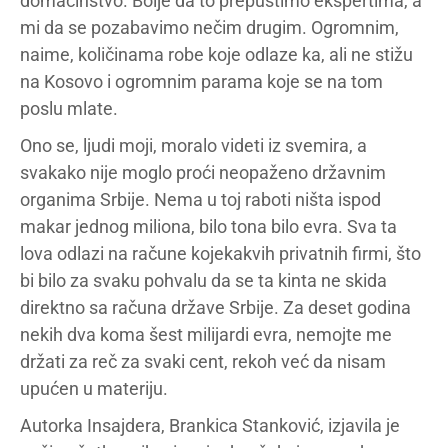
domaćinstvo. Bolje da to prepustimo ekspertima, a
mi da se pozabavimo nečim drugim. Ogromnim,
naime, količinama robe koje odlaze ka, ali ne stižu
na Kosovo i ogromnim parama koje se na tom
poslu mlate.
Ono se, ljudi moji, moralo videti iz svemira, a
svakako nije moglo proći neopaženo državnim
organima Srbije. Nema u toj raboti ništa ispod
makar jednog miliona, bilo tona bilo evra. Sva ta
lova odlazi na račune kojekakvih privatnih firmi, što
bi bilo za svaku pohvalu da se ta kinta ne skida
direktno sa računa države Srbije. Za deset godina
nekih dva koma šest milijardi evra, nemojte me
držati za reč za svaki cent, rekoh već da nisam
upućen u materiju.
Autorka Insajdera, Brankica Stanković, izjavila je