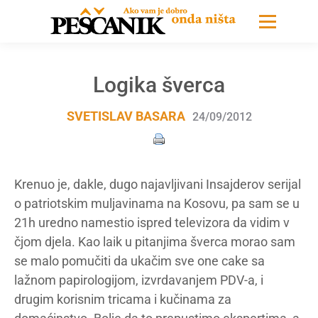
Logika šverca
SVETISLAV BASARA
24/09/2012
Krenuo je, dakle, dugo najavljivani Insajderov serijal
o patriotskim muljavinama na Kosovu, pa sam se u
21h uredno namestio ispred televizora da vidim v
čjom djela. Kao laik u pitanjima šverca morao sam
se malo pomučiti da ukačim sve one cake sa
lažnom papirologijom, izvrdavanjem PDV-a, i
drugim korisnim tricama i kučinama za