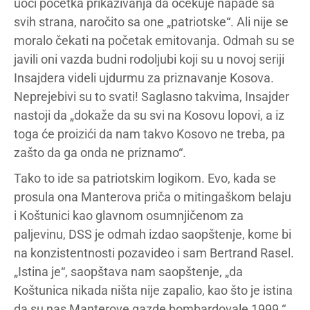
uoči početka prikazivanja da očekuje napade sa
svih strana, naročito sa one „patriotske“. Ali nije se
moralo čekati na početak emitovanja. Odmah su se
javili oni vazda budni rodoljubi koji su u novoj seriji
Insajdera videli ujdurmu za priznavanje Kosova.
Neprejebivi su to svati! Saglasno takvima, Insajder
nastoji da „dokaže da su svi na Kosovu lopovi, a iz
toga će proizići da nam takvo Kosovo ne treba, pa
zašto da ga onda ne priznamo“.
Tako to ide sa patriotskim logikom. Evo, kada se
prosula ona Manterova priča o mitingaškom belaju
i Koštunici kao glavnom osumnjičenom za
paljevinu, DSS je odmah izdao saopštenje, kome bi
na konzistentnosti pozavideo i sam Bertrand Rasel.
„Istina je“, saopštava nam saopštenje, „da
Koštunica nikada ništa nije zapalio, kao što je istina
da su nas Manterove gazde bombardovale 1999.“