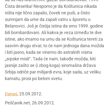
Čista desetka! Nesporno je da Koštunica nikada
ništa nije lično zapalio, čovek ne puši, a čisto
sumnjam da ume da zapali vatru u šporetu u
Belanovici. Još je čistija istina da smo 1999. godine
bili bombardovani. Ali kakva je veza između te dve
istine, ako imamo na umu da se Koštunica tereti za
sasvim drugu stvar, to će nam jednoga dana možda
i biti jasno, kada se vinemo do astralnih visina
„srpske misli“. Tada će nam, takođe možda, biti
jasnije zašto se (i zbog koga) siromašna država
Srbija odriče par milijardi evra, koje sada, uz veliku
kamatu, prosi po belom svetu.
Danas
, 25.09.2012.
Peščanik.net, 26.09.2012.