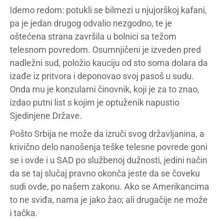
Idemo redom: potukli se bilmezi u njujorškoj kafani,
pa je jedan drugog odvalio nezgodno, te je
oštećena strana završila u bolnici sa težom
telesnom povredom. Osumnjičeni je izveden pred
nadležni sud, položio kauciju od sto soma dolara da
izađe iz pritvora i deponovao svoj pasoš u sudu.
Onda mu je konzularni činovnik, koji je za to znao,
izdao putni list s kojim je optuženik napustio
Sjedinjene Države.
Pošto Srbija ne može da izruči svog državljanina, a
krivično delo nanošenja teške telesne povrede goni
se i ovde i u SAD po službenoj dužnosti, jedini način
da se taj slučaj pravno okonča jeste da se čoveku
sudi ovde, po našem zakonu. Ako se Amerikancima
to ne sviđa, nama je jako žao; ali drugačije ne može
i tačka.