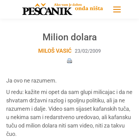
Milion dolara
MILOŠ VASIĆ
23/02/2009
Ja ovo ne razumem.
U redu: kažite mi opet da sam glupi milicajac i da ne
shvatam državni razlog i spoljnu politiku, ali ja ne
razumem i dalje. Video sam sijaset kafanskih tuča,
u nekima sam i redarstveno uredovao, ali kafansku
tuču od milion dolara niti sam video, niti za takvu
čuo.