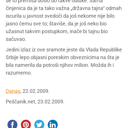
se to premisa došlo do takve odluke. Sama
činjenica da je ta tako važna „državna tajna“ odmah
iscurila u javnost svedoči da još nekome nije bilo
jasno čemu sve to; štaviše, da je još neko bio
užasnut takvim postupkom, inače bi tajnu bio
sačuvao.
Jedini izlaz iz ove sramote jeste da Vlada Republike
Srbije lepo objasni poreskim obveznicima na šta je
bila namerila da potroši njihov milion. Možda ih i
razumemo.
Danas
, 22.02.2009.
Peščanik.net, 23.02.2009.