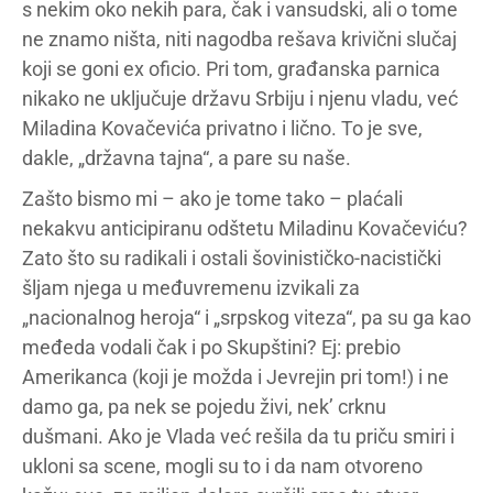
s nekim oko nekih para, čak i vansudski, ali o tome
ne znamo ništa, niti nagodba rešava krivični slučaj
koji se goni ex oficio. Pri tom, građanska parnica
nikako ne uključuje državu Srbiju i njenu vladu, već
Miladina Kovačevića privatno i lično. To je sve,
dakle, „državna tajna“, a pare su naše.
Zašto bismo mi – ako je tome tako – plaćali
nekakvu anticipiranu odštetu Miladinu Kovačeviću?
Zato što su radikali i ostali šovinističko-nacistički
šljam njega u međuvremenu izvikali za
„nacionalnog heroja“ i „srpskog viteza“, pa su ga kao
međeda vodali čak i po Skupštini? Ej: prebio
Amerikanca (koji je možda i Jevrejin pri tom!) i ne
damo ga, pa nek se pojedu živi, nek’ crknu
dušmani. Ako je Vlada već rešila da tu priču smiri i
ukloni sa scene, mogli su to i da nam otvoreno