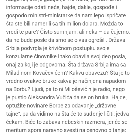
informacije odati neće, hajde, dakle, gospođe i
gospodo ministri-ministarke da nam lepo ispričate
šta ste bili namerili sa tih milion dolara. Možda to
vredi te pare? Čisto sumnjam, ali neka – da čujemo,
da ne bude posle da smo se o vas ogrešili. Država
Srbija podvrgla je krivičnom postupku svoje
konzularne činovnike i tako obavila svoj deo posla,
onaj za koji je odgovorna. Šta država Srbija ima sa
Miladinom Kovačevićem? Kakvu obavezu? Šta je to
vredno ovakve bruke kakva je načinjena napadom
na Borbu? Ljudi, pa to ni Milošević nije radio, nego
je pustio Aleksandra Vučića da se on bruka. Hajde,
optužite novinare Borbe za odavanje „državne
tajne“, pa da vidimo na šta će to suđenje ličiti; jedva
čekam. Biće to zabava nebeskih razmera, jer će se
meritum spora naravno svesti na osnovno pitanje: