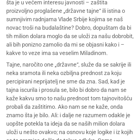
šta je u većem interesu javnosti – zaštita
proizvoljno proglašene „državne tajne“ ili istina o
sumnjivim radnjama Vlade Srbije kojima se naš
novac troši na budalaštine? Dobro, dopuštam da bi
tih milion dolara moglo da se uloži za našu dobrobit,
ali bih ponizno zamolio da mi se objasni kako i –
kakve to veze ima sa veselim Miladinom.
Tajne, naročito one „državne“, služe da se sakrije ili
neka sramota ili neka ozbiljna prednost za koju
percipirani neprijatelj ne sme da zna. Sad, kad je
tajna iscurila i prosula se, bilo bi dobro da nam se
kaže kakvu smo to našu prednost tom tajnovitošću
probali da zaštitimo. Ako nam se ne kaže, onda
znamo šta je bilo. Ali: i dalje ne razumem odakle je
uopšte potekla ta ideja da se naših milion dolara
uloži u nešto ovakvo; na osnovu koje logike i iz kojih