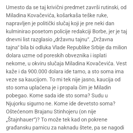
Umesto da se taj krivični predmet završi rutinski, od
Miladina Kovačevića, košarkaša teške ruke,
napravljen je politički slučaj koji je pre neki dan
kulminirao posetom policije redakciji Borbe, jer je taj
dnevni list razglasio „državnu tajnu“. „Državna
tajna“ bila bi odluka Vlade Republike Srbije da milion
dolara uzme od poreskih obveznika i isplati
nekome, u okviru slučaja Miladina Kovačevića. Vest
kaže i da 900.000 dolara ide tamo, a sto soma ima
veze sa kaucijom. To mi tek nije jasno, kaucija od
sto soma uplaćena je i propala čim je Miladin
pobegao. Kome sada ide sto soma? Sudu u
Njujorku sigurno ne. Kome ide devetsto soma?
Oštećenom Brajanu Stinhojeru (on nije
„Štajnhauer“)? To može tek kad on pokrene
građansku parnicu za naknadu štete, pa se nagodi