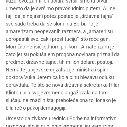
kažu: evo, za milion dolara svršili smo tu stvar,
umesto da je svršimo pravosudnim putem. Ali ne:
taj i dalje nejasni potez postao je „državna tajna“ i
sve sada treba da se slomi na Borbi. To je
amaterizam neopevanih razmera, a „amateri su
upropastili sve, čak i prostituciju“, što reče gen.
Momčilo Perišić jednom prilikom. Amaterizam je
zato jer su pokušajem progona novinara priznali da
predmet državne tajne, tih milion dolara, postoji.
Nema te japijevske egzaltacije ministra i spin-
doktora Vuka Jeremića koja bi tu blesavu odluku
opravdala. To što se nova državna sekretarka Hilari
Klinton bila svojevremeno angažovala na tom
slučaju ne znači ništa; preboleće ona to, ionako je
bila reč o pukoj demagogiji.
Umesto da zivkate urednicu Borbe na informativni
razgovor, što je gubljenje vremena, jer vam izvor