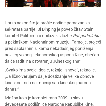
Ubrzo nakon što je prošle godine pomazan za
sekretara partije, Si Đinping je poveo čitav Stalni
komitet Politbiroa u obilazak izložbe
Put podmlatka
u pekinškom Nacionalnom muzeju. Tamo je, stojeći
pred sablasnim slikama nekadašnjeg poniženja i
novijeg vojnog i ekonomskog uspona Kine, obećao
da će raditi na ostvarenju „Kineskog sna“.
„Svako ima svoje ideale, težnje i snove“, rekao je.
„Ja lično verujem da je dostizanje velike obnove
kineskog roda najmoćniji san kineskog naroda
danas.“
Izložba koja je kompletirana 2009. u slavu
devedesete godišnjice Narodne Republike Kine,