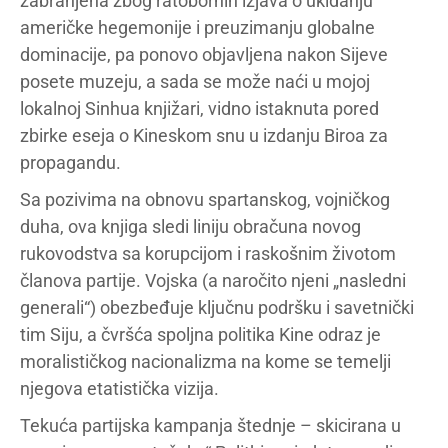
zabranjena zbog ratobornih izjava o ukidanju
američke hegemonije i preuzimanju globalne
dominacije, pa ponovo objavljena nakon Sijeve
posete muzeju, a sada se može naći u mojoj
lokalnoj Sinhua knjižari, vidno istaknuta pored
zbirke eseja o Kineskom snu u izdanju Biroa za
propagandu.
Sa pozivima na obnovu spartanskog, vojničkog
duha, ova knjiga sledi liniju obračuna novog
rukovodstva sa korupcijom i raskošnim životom
članova partije. Vojska (a naročito njeni „nasledni
generali“) obezbeđuje ključnu podršku i savetnički
tim Siju, a čvršća spoljna politika Kine odraz je
moralističkog nacionalizma na kome se temelji
njegova etatistička vizija.
Tekuća partijska kampanja štednje – skicirana u