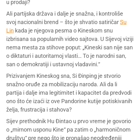
u prodaji?
Ali partijska država i dalje je snažna, i kontroliše
svoj nacionalni brend – što je shvatio satiričar
Su
Lin
kada je njegova pesma o Kineskom snu
izbrisana sa popularnih video sajtova. U Sijevoj viziji
nema mesta za stihove poput: „Kineski san nije san
o diktaturi i autoritarnoj vlasti… To je narodni san,
san o demokratiji i ustavnoj vladavini.“
Prizivanjem Kineskog sna, Si Đinping je stvorio
snažno oruđe za mobilizaciju naroda. Ali da li
partija i dalje ima legitimitet i kapacitet da predvodi
ono što će izaći iz ove Pandorine kutije potiskivanih
želja, frustracija i stahova?
Sijev prethodnik Hu Đintao u prvo vreme je govorio
o „mirnom usponu Kine“ pa zatim o „harmoničnom
društvu“ pre nego što je pronašao neodređeniji