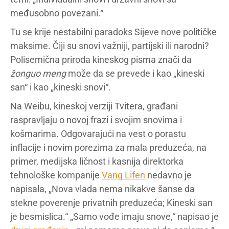
međusobno povezani.“
Tu se krije nestabilni paradoks Sijeve nove političke
maksime. Čiji su snovi važniji, partijski ili narodni?
Polisemična priroda kineskog pisma znači da
žonguo meng
može da se prevede i kao „kineski
san“ i kao „kineski snovi“.
Na Weibu, kineskoj verziji Tvitera, građani
raspravljaju o novoj frazi i svojim snovima i
košmarima. Odgovarajući na vest o porastu
inflacije i novim porezima za mala preduzeća, na
primer, medijska ličnost i kasnija direktorka
tehnološke kompanije
Vang Lifen
nedavno je
napisala, „Nova vlada nema nikakve šanse da
stekne poverenje privatnih preduzeća; Kineski san
je besmislica.“ „Samo vođe imaju snove,“ napisao je