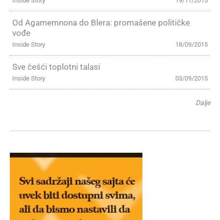
Inside Story
19/11/2015
Od Agamemnona do Blera: promašene političke
vođe
Inside Story
18/09/2015
Sve češći toplotni talasi
Inside Story
03/09/2015
Dalje