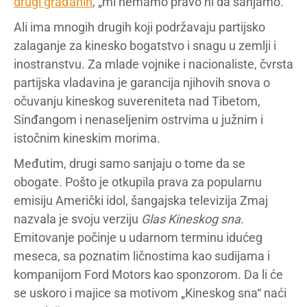
drugi građanin
, „mi nemamo pravo ni da sanjamo.“
Ali ima mnogih drugih koji podržavaju partijsko
zalaganje za kinesko bogatstvo i snagu u zemlji i
inostranstvu. Za mlade vojnike i nacionaliste, čvrsta
partijska vladavina je garancija njihovih snova o
očuvanju kineskog suvereniteta nad Tibetom,
Sinđangom i nenaseljenim ostrvima u južnim i
istočnim kineskim morima.
Međutim, drugi samo sanjaju o tome da se
obogate. Pošto je otkupila prava za popularnu
emisiju Američki idol, šangajska televizija Zmaj
nazvala je svoju verziju
Glas Kineskog sna
.
Emitovanje počinje u udarnom terminu idućeg
meseca, sa poznatim ličnostima kao sudijama i
kompanijom Ford Motors kao sponzorom. Da li će
se uskoro i majice sa motivom „Kineskog sna“ naći