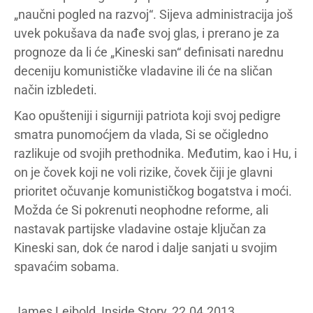
„naučni pogled na razvoj“. Sijeva administracija još
uvek pokušava da nađe svoj glas, i prerano je za
prognoze da li će „Kineski san“ definisati narednu
deceniju komunističke vladavine ili će na sličan
način izbledeti.
Kao opušteniji i sigurniji patriota koji svoj pedigre
smatra punomoćjem da vlada, Si se očigledno
razlikuje od svojih prethodnika. Međutim, kao i Hu, i
on je čovek koji ne voli rizike, čovek čiji je glavni
prioritet očuvanje komunističkog bogatstva i moći.
Možda će Si pokrenuti neophodne reforme, ali
nastavak partijske vladavine ostaje ključan za
Kineski san, dok će narod i dalje sanjati u svojim
spavaćim sobama.
James Leibold, Inside Story, 22.04.2013.