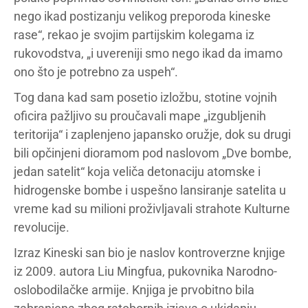
nego ikad postizanju velikog preporoda kineske
rase“, rekao je svojim partijskim kolegama iz
rukovodstva, „i uvereniji smo nego ikad da imamo
ono što je potrebno za uspeh“.
Tog dana kad sam posetio izložbu, stotine vojnih
oficira pažljivo su proučavali mape „izgubljenih
teritorija“ i zaplenjeno japansko oružje, dok su drugi
bili opčinjeni dioramom pod naslovom „Dve bombe,
jedan satelit“ koja veliča detonaciju atomske i
hidrogenske bombe i uspešno lansiranje satelita u
vreme kad su milioni proživljavali strahote Kulturne
revolucije.
Izraz Kineski san bio je naslov kontroverzne knjige
iz 2009. autora Liu Mingfua, pukovnika Narodno-
oslobodilačke armije. Knjiga je prvobitno bila