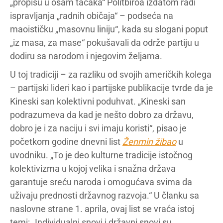
„propisu u osam tačaka“ Politbiroa izdatom radi
ispravljanja „radnih običaja“ – podseća na
maoističku „masovnu liniju“, kada su slogani poput
„iz masa, za mase“ pokušavali da održe partiju u
dodiru sa narodom i njegovim željama.
U toj tradiciji – za razliku od svojih američkih kolega
– partijski lideri kao i partijske publikacije tvrde da je
Kineski san kolektivni poduhvat. „Kineski san
podrazumeva da kad je nešto dobro za državu,
dobro je i za naciju i svi imaju koristi“, pisao je
početkom godine dnevni list
Ženmin žibao
u
uvodniku. „To je deo kulturne tradicije istočnog
kolektivizma u kojoj velika i snažna država
garantuje sreću naroda i omogućava svima da
uživaju prednosti državnog razvoja.“ U članku sa
naslovne strane 1. aprila, ovaj list se vraća istoj
temi: „Individualni snovi i državni snovi su