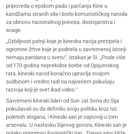
pripoveda o epskom padu i parčanju Kine u
kandžama stranih sila i borbi komunističkog naroda
za obnovu nacionalnog ponosa, dostojanstva i
snage.
„Ozbiljnost patnji koje je kineska nacija pretrpela i
ogromne žrtve koje je podnela u savremenoj istoriji
nemaju pandana u svetu“, istakao je Si. „Posle više
od 170 godina neprekidne borbe od Opijumskog
rata, kineski narod konačno upravlja svojom
sudbinom i vredno radi na najvećem pokušaju
razvoja koji je svet ikad video.“
Savremeni kineski lideri od Sun Jat Sena do Sija
pokušavali su da definišu svoju politiku kroz niz
poletnih slogana, i Kineski san je najnoviji u tom
arsenalu. U nastavku Sijevog govora, Kineski san je
polako poprimao šovinistički ton. „Danas smo bliže