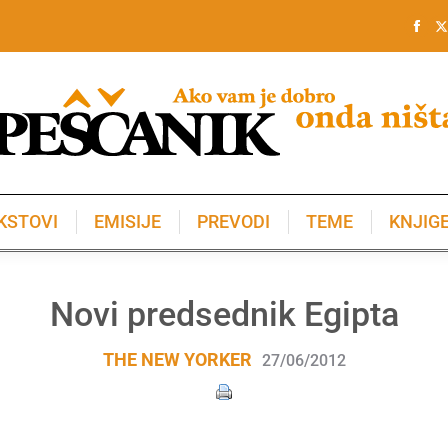
KSTOVI
EMISIJE
PREVODI
TEME
KNJIG
KSTOVI
EMISIJE
PREVODI
TEME
KNJIG
Novi predsednik Egipta
THE NEW YORKER
27/06/2012