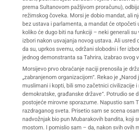
prema Sultanovom pažljivom proračunu), odbija
režimskog čoveka. Morsi je dobio mandat, ali n
bez ustava i parlamenta, a mandat će otpočeti u
koliko će dugo biti na funkciji – neki generali su
izbori nakon usvajanja novog ustava. Ali usred 
da su, uprkos svemu, održani slobodni i fer izbor
jednog demonstranta sa Tahrira, izabrao svog 
Morsijevo prvo obraćanje naciji prenosila je drža
„zabranjenom organizacijom“. Rekao je „Narod je i
muslimani i kopti, bili smo začetnici civilizacij
demokratske, građanske države“. Potrudio se da
postojeće mirovne sporazume. Napustio sam Tah
razdraganog sveta. Prisetio sam se scena osamn
nadvožnjak bio pun Mubarakovih bandita, koji su
mostom. I pomislio sam – da, nakon svih ovih me