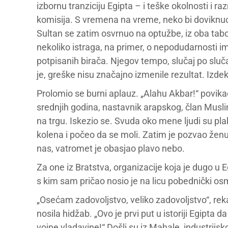
izbornu tranziciju Egipta – i teške okolnosti i 
komisija. S vremena na vreme, neko bi doviknuo „P
Sultan se zatim osvrnuo na optužbe, iz oba tabor
nekoliko istraga, na primer, o nepodudarnosti im
potpisanih birača. Njegov tempo, slučaj po slučaj,
je, greške nisu značajno izmenile rezultat. Izde
Prolomio se burni aplauz. „Alahu Akbar!“ povikao
srednjih godina, nastavnik arapskog, član Muslim
na trgu. Iskezio se. Svuda oko mene ljudi su plakal
kolena i počeo da se moli. Zatim je pozvao ženu 
nas, vatromet je obasjao plavo nebo.
Za one iz Bratstva, organizacije koja je dugo u 
s kim sam pričao nosio je na licu pobednički os
„Osećam zadovoljstvo, veliko zadovoljstvo“, rek
nosila hidžab. „Ovo je prvi put u istoriji Egip
vojne vladavine!“ Došli su iz Mahale, industrijsk