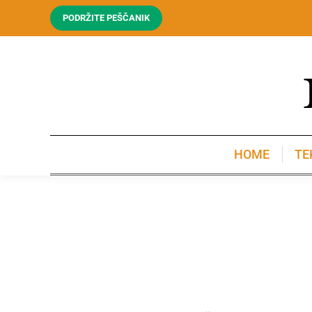
PODRŽITE PEŠČANIK
HOME
TE
HOME
TE