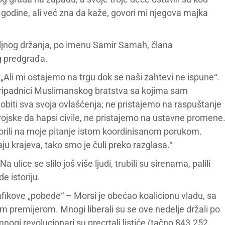
odine, ali već zna da kaže, govori mi njegova majka
iljnog držanja, po imenu Samir Samah, člana
g predgrađa.
 „Ali mi ostajemo na trgu dok se naši zahtevi ne ispune“.
li pripadnici Muslimanskog bratstva sa kojima sam
biti sva svoja ovlašćenja; ne pristajemo na raspuštanje
ojske da hapsi civile, ne pristajemo na ustavne promene
vorili na moje pitanje istom koordinisanom porukom.
raju krajeva, tako smo je čuli preko razglasa.“
lice se slilo još više ljudi, trubili su sirenama, palili
e istoriju.
ikove „pobede“ – Morsi je obećao koalicionu vladu, sa
m premijerom. Mnogi liberali su se ove nedelje držali po
nogi revolucionari su precrtali listiće (tačno 843.252,