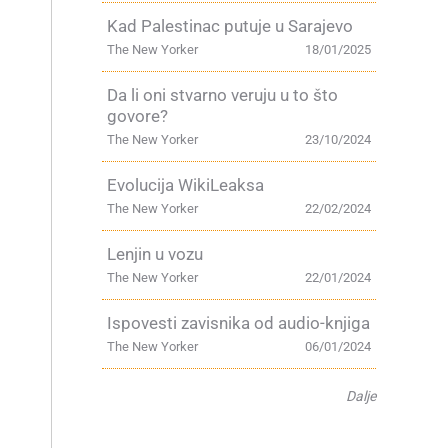
Kad Palestinac putuje u Sarajevo
The New Yorker
18/01/2025
Da li oni stvarno veruju u to što
govore?
The New Yorker
23/10/2024
Evolucija WikiLeaksa
The New Yorker
22/02/2024
.
Lenjin u vozu
The New Yorker
22/01/2024
Ispovesti zavisnika od audio-knjiga
The New Yorker
06/01/2024
Dalje