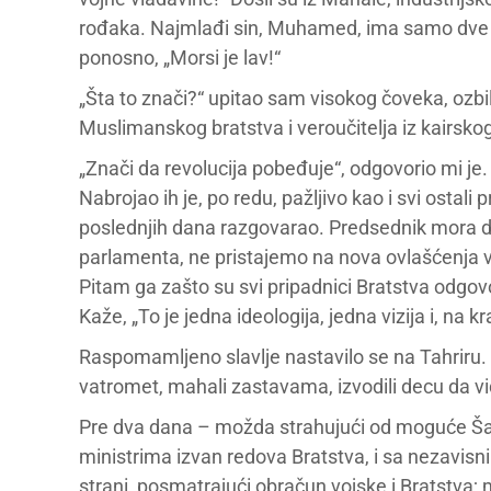
rođaka. Najmlađi sin, Muhamed, ima samo dve g
ponosno, „Morsi je lav!“
„Šta to znači?“ upitao sam visokog čoveka, ozb
Muslimanskog bratstva i veroučitelja iz kairsko
„Znači da revolucija pobeđuje“, odgovorio mi je.
Nabrojao ih je, po redu, pažljivo kao i svi osta
poslednjih dana razgovarao. Predsednik mora do
parlamenta, ne pristajemo na nova ovlašćenja v
Pitam ga zašto su svi pripadnici Bratstva odgo
Kaže, „To je jedna ideologija, jedna vizija i, na k
Raspomamljeno slavlje nastavilo se na Tahriru. Na u
vatromet, mahali zastavama, izvodili decu da vid
Pre dva dana – možda strahujući od moguće Šaf
ministrima izvan redova Bratstva, i sa nezavisni
strani, posmatrajući obračun vojske i Bratstva; m