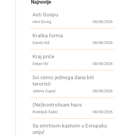
Najnovije
Asti Gospu
Heni Erceg
08/08/2026
Kratka forma
Danilo Kiš
08/08/2026
Kraj priče
Dejan Ilić
08/08/2026
Svi ćemo jednoga dana biti
teroristi
Jelena Cupać
08/08/2026
(Ne)kontrolisani haos
Rodoljub Šabić
08/08/2026
Sa smrtnom kaznom u Evropsku
uniju!