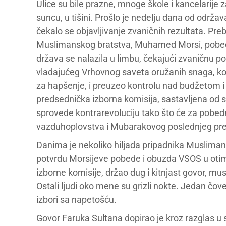
Ulice su bile prazne, mnoge škole i kancelarije z
suncu, u tišini. Prošlo je nedelju dana od održav
čekalo se objavljivanje zvaničnih rezultata. Pre
Muslimanskog bratstva, Muhamed Morsi, pobedi
država se nalazila u limbu, čekajući zvaničnu 
vladajućeg Vrhovnog saveta oružanih snaga, koj
za hapšenje, i preuzeo kontrolu nad budžetom 
predsednička izborna komisija, sastavljena od
sprovede kontrarevoluciju tako što će za pobed
vazduhoplovstva i Mubarakovog poslednjeg pre
Danima je nekoliko hiljada pripadnika Muslima
potvrdu Morsijeve pobede i obuzda VSOS u otima
izborne komisije, držao dug i kitnjast govor, 
Ostali ljudi oko mene su grizli nokte. Jedan čov
izbori sa napetošću.
Govor Faruka Sultana dopirao je kroz razglas u 