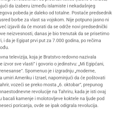
jući da izaberu između islamiste i nekadašnjeg
jegova pobeda je daleko od totalne. Postaće predsednik
sred borbe za vlast sa vojskom. Nije potpuno jasno ni
 već izjavili da će morati da se održe novi predsednički
ove neizvesnosti, danas je bio trenutak da se prisetimo
i, i da je Egipat prvi put za 7.000 godina, po rečima
vođu.
vna televizija, koja je Bratstvo redovno nazivala
zvor sve vlasti“ i govorio o jedinstvu: „Mi Egipćani,
e i renesanse“. Spomenuo je i izgradnju „moderne,
 umiri Ameriku i Izrael, napominjući da će poštovati
rir, vozeći se preko mosta „6. oktobar“, prepunog
aestodnevne revolucije na Tahriru, kada je isti ovaj
 bacali kamenje i molotovljeve koktele na ljude pod
seci poricanja, ovde se ipak odigrala revolucija.