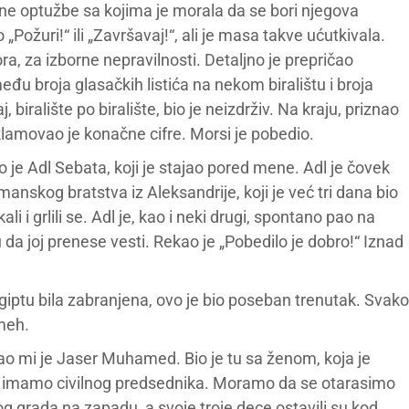
razne optužbe sa kojima je morala da se bori njegova
ožuri!“ ili „Završavaj!“, ali je masa takve ućutkivala.
a, za izborne nepravilnosti. Detaljno je prepričao
eđu broja glasačkih listića na nekom biralištu i broja
 biralište po biralište, bio je neizdrživ. Na kraju, priznao
klamovao je konačne cifre. Morsi je pobedio.
 je Adl Sebata, koji je stajao pored mene. Adl je čovek
anskog bratstva iz Aleksandrije, koji je već tri dana bio
i i grlili se. Adl je, kao i neki drugi, spontano pao na
da joj prenese vesti. Rekao je „Pobedilo je dobro!“ Iznad
Egiptu bila zabranjena, ovo je bio poseban trenutak. Svako
meh.
ao mi je Jaser Muhamed. Bio je tu sa ženom, koja je
ta da imamo civilnog predsednika. Moramo da se otarasimo
og grada na zapadu, a svoje troje dece ostavili su kod