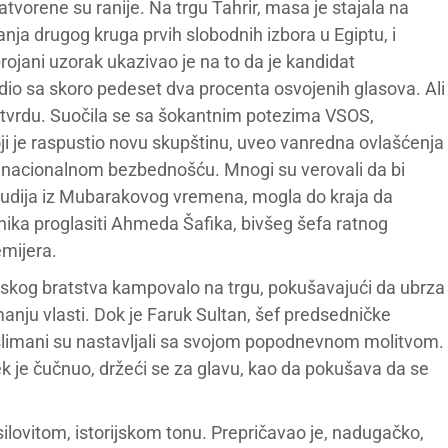
atvorene su ranije. Na trgu Tahrir, masa je stajala na
anja drugog kruga prvih slobodnih izbora u Egiptu, i
brojani uzorak ukazivao je na to da je kandidat
o sa skoro pedeset dva procenta osvojenih glasova. Ali
potvrdu. Suočila se sa šokantnim potezima VSOS,
i je raspustio novu skupštinu, uveo vanredna ovlašćenja
i nacionalnom bezbednošću. Mnogi su verovali da bi
 sudija iz Mubarakovog vremena, mogla do kraja da
nika proglasiti Ahmeda Šafika, bivšeg šefa ratnog
mijera.
nskog bratstva kampovalo na trgu, pokušavajući da ubrza
nju vlasti. Dok je Faruk Sultan, šef predsedničke
muslimani su nastavljali sa svojom popodnevnom molitvom.
ek je čučnuo, držeći se za glavu, kao da pokušava da se
silovitom, istorijskom tonu. Prepričavao je, nadugačko,