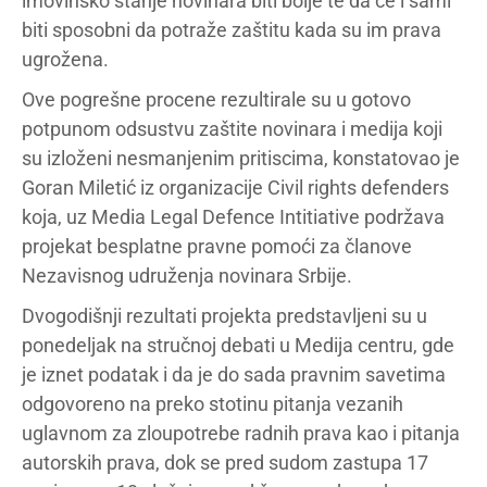
imovinsko stanje novinara biti bolje te da će i sami
biti sposobni da potraže zaštitu kada su im prava
ugrožena.
Ove pogrešne procene rezultirale su u gotovo
potpunom odsustvu zaštite novinara i medija koji
su izloženi nesmanjenim pritiscima, konstatovao je
Goran Miletić iz organizacije Civil rights defenders
koja, uz Media Legal Defence Intitiative podržava
projekat besplatne pravne pomoći za članove
Nezavisnog udruženja novinara Srbije.
Dvogodišnji rezultati projekta predstavljeni su u
ponedeljak na stručnoj debati u Medija centru, gde
je iznet podatak i da je do sada pravnim savetima
odgovoreno na preko stotinu pitanja vezanih
uglavnom za zloupotrebe radnih prava kao i pitanja
autorskih prava, dok se pred sudom zastupa 17