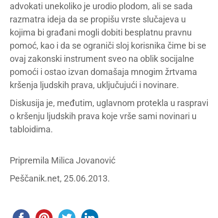
advokati unekoliko je urodio plodom, ali se sada
razmatra ideja da se propišu vrste slučajeva u
kojima bi građani mogli dobiti besplatnu pravnu
pomoć, kao i da se ograniči sloj korisnika čime bi se
ovaj zakonski instrument sveo na oblik socijalne
pomoći i ostao izvan domašaja mnogim žrtvama
kršenja ljudskih prava, uključujući i novinare.
Diskusija je, međutim, uglavnom protekla u raspravi
o kršenju ljudskih prava koje vrše sami novinari u
tabloidima.
Pripremila Milica Jovanović
Peščanik.net, 25.06.2013.