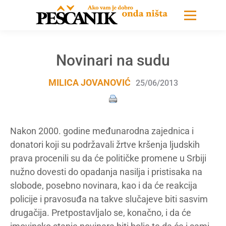
Novinari na sudu
MILICA JOVANOVIĆ
25/06/2013
Nakon 2000. godine međunarodna zajednica i
donatori koji su podržavali žrtve kršenja ljudskih
prava procenili su da će političke promene u Srbiji
nužno dovesti do opadanja nasilja i pristisaka na
slobode, posebno novinara, kao i da će reakcija
policije i pravosuđa na takve slučajeve biti sasvim
drugačija. Pretpostavljalo se, konačno, i da će