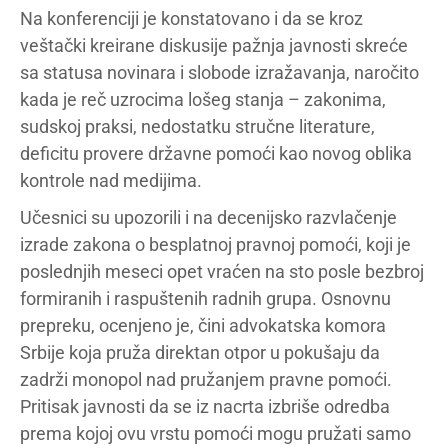
Na konferenciji je konstatovano i da se kroz
veštački kreirane diskusije pažnja javnosti skreće
sa statusa novinara i slobode izražavanja, naročito
kada je reč uzrocima lošeg stanja – zakonima,
sudskoj praksi, nedostatku stručne literature,
deficitu provere državne pomoći kao novog oblika
kontrole nad medijima.
Učesnici su upozorili i na decenijsko razvlačenje
izrade zakona o besplatnoj pravnoj pomoći, koji je
poslednjih meseci opet vraćen na sto posle bezbroj
formiranih i raspuštenih radnih grupa. Osnovnu
prepreku, ocenjeno je, čini advokatska komora
Srbije koja pruža direktan otpor u pokušaju da
zadrži monopol nad pružanjem pravne pomoći.
Pritisak javnosti da se iz nacrta izbriše odredba
prema kojoj ovu vrstu pomoći mogu pružati samo