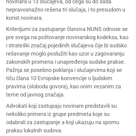
novinara u 13 slučajeva, od čega su do sada
nepravosnažno rešena tri slučaja, i to presudom u
korist novinara.
Kriterijumi za zastupanje članova NUNS odnose se
pre svega na poštovanje novinarskog kodeksa, kao
i strateški značaj pojedinih slučajeva čije bi sudsko
rešavanje moglo poslužiti kao uzor u zagovaranju
zakonskih promena i unapređenja sudske prakse.
Pažnja se posebno poklanja i slučajevima koji se
tiču člana 10 Evropske konvencije o ljudskim
pravima (sloboda govora), kao onim vezanim za
teme od javnog značaja.
Advokati koji zastupaju novinare predstavili su
nekoliko primera iz grupe predmeta koje su
odabrali za zastupanje a koji ukazuju na spornu
praksu lokalnih sudova.