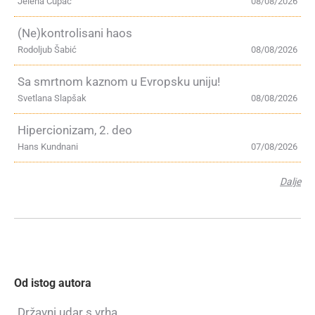
Jelena Cupać
08/08/2026
(Ne)kontrolisani haos
Rodoljub Šabić
08/08/2026
Sa smrtnom kaznom u Evropsku uniju!
Svetlana Slapšak
08/08/2026
Hipercionizam, 2. deo
Hans Kundnani
07/08/2026
Dalje
Od istog autora
Državni udar s vrha