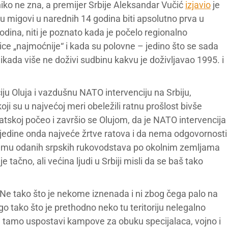
k niko ne zna, a premijer Srbije Aleksandar Vučić
izjavio
je
 su migovi u narednih 14 godina biti apsolutno prva u
dina, niti je poznato kada je počelo regionalno
lice „najmoćnije“ i kada su polovne – jedino što se sada
ikada više ne doživi sudbinu kakvu je doživljavao 1995. i
iju Oluja i vazdušnu NATO intervenciju na Srbiju,
koji su u najvećoj meri obeležili ratnu prošlost bivše
atskoj počeo i završio se Olujom, da je NATO intervencija
e jedine onda najveće žrtve ratova i da nema odgovornosti
emu odanih srpskih rukovodstava po okolnim zemljama
 tačno, ali većina ljudi u Srbiji misli da se baš tako
 Ne tako što je nekome iznenada i ni zbog čega palo na
o tako što je prethodno neko tu teritoriju nelegalno
a tamo uspostavi kampove za obuku specijalaca, vojno i