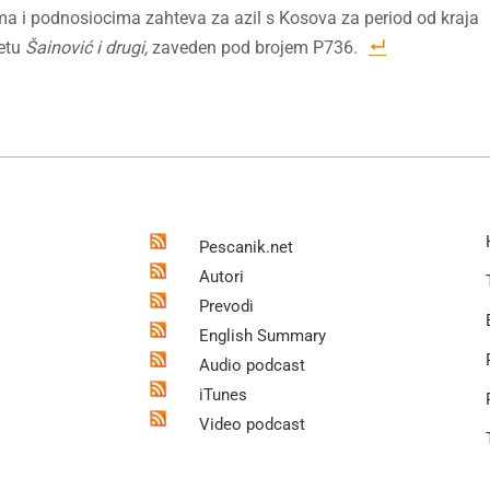
ma i podnosiocima zahteva za azil s Kosova za period od kraja
metu
Šainović i drugi,
zaveden pod brojem P736.
Pescanik.net
Autori
Prevodi
English Summary
Audio podcast
iTunes
Video podcast