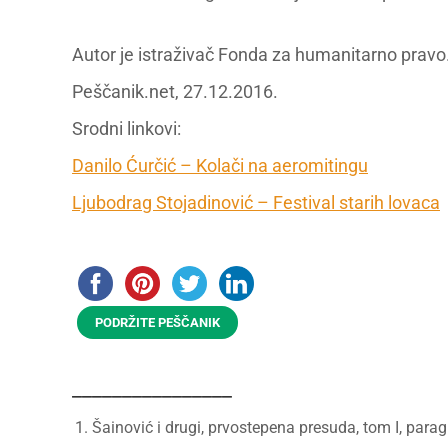
Autor je istraživač Fonda za humanitarno pravo
Peščanik.net, 27.12.2016.
Srodni linkovi:
Danilo Ćurčić – Kolači na aeromitingu
Ljubodrag Stojadinović – Festival starih lovaca
PODRŽITE PEŠČANIK
________________
Šainović i drugi, prvostepena presuda, tom I, para