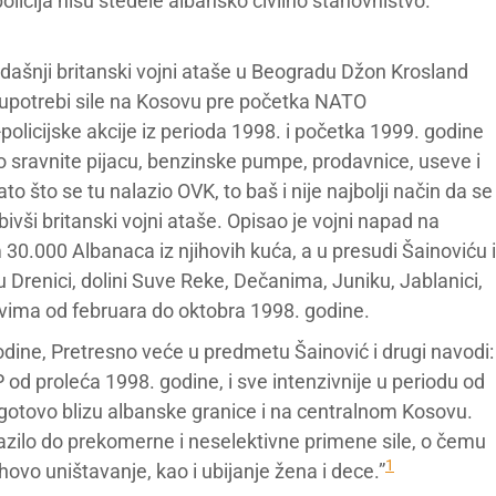
licija nisu štedele albansko civilno stanovništvo.
adašnji britanski vojni ataše u Beogradu Džon Krosland
j upotrebi sile na Kosovu pre početka NATO
licijske akcije iz perioda 1998. i početka 1999. godine
ko sravnite pijacu, benzinske pumpe, prodavnice, useve i
o što se tu nalazio OVK, to baš i nije najbolji način da se
bivši britanski vojni ataše. Opisao je vojni napad na
m 30.000 Albanaca iz njihovih kuća, a u presudi Šainoviću i
u Drenici, dolini Suve Reke, Dečanima, Juniku, Jablanici,
ovima od februara do oktobra 1998. godine.
dine, Pretresno veće u predmetu Šainović i drugi navodi:
od proleća 1998. godine, i sve intenzivnije u periodu od
pogotovo blizu albanske granice i na centralnom Kosovu.
azilo do prekomerne i neselektivne primene sile, o čemu
1
ovo uništavanje, kao i ubijanje žena i dece.”