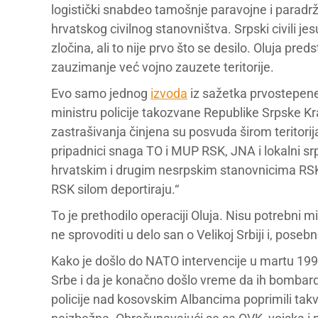
logistički snabdeo tamošnje paravojne i paradržav
hrvatskog civilnog stanovništva. Srpski civili jesu
zločina, ali to nije prvo što se desilo. Oluja pred
zauzimanje već vojno zauzete teritorije.
Evo samo jednog
izvoda
iz sažetka prvostepene
ministru policije takozvane Republike Srpske Kraj
zastrašivanja činjena su posvuda širom teritorij
pripadnici snaga TO i MUP RSK, JNA i lokalni srp
hrvatskim i drugim nesrpskim stanovnicima RSK n
RSK silom deportiraju.“
To je prethodilo operaciji Oluja. Nisu potrebni m
ne sprovoditi u delo san o Velikoj Srbiji i, poseb
Kako je došlo do NATO intervencije u martu 199
Srbe i da je konačno došlo vreme da ih bombardu
policije nad kosovskim Albancima poprimili takv