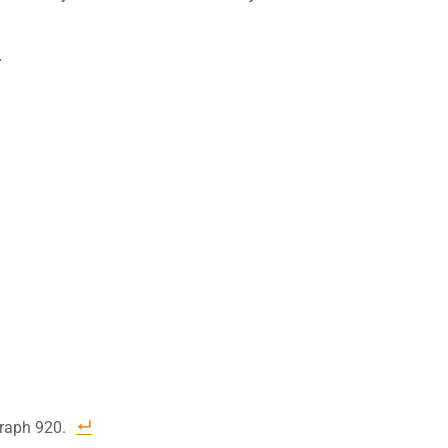
.
graph 920.