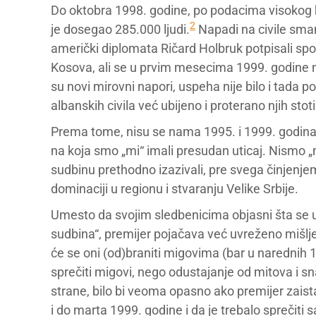
Do oktobra 1998. godine, po podacima visokog k
2
je dosegao 285.000 ljudi.
Napadi na civile sman
američki diplomata Ričard Holbruk potpisali s
Kosova, ali se u prvim mesecima 1999. godine n
su novi mirovni napori, uspeha nije bilo i tada p
albanskih civila već ubijeno i proterano njih stoti
Prema tome, nisu se nama 1995. i 1999. godina
na koja smo „mi“ imali presudan uticaj. Nismo „
sudbinu prethodno izazivali, pre svega činjenj
dominaciji u regionu i stvaranju Velike Srbije.
Umesto da svojim sledbenicima objasni šta se u
sudbina“, premijer pojačava već uvreženo mišlje
će se oni (od)braniti migovima (bar u narednih 
sprečiti migovi, nego odustajanje od mitova i sna
strane, bilo bi veoma opasno ako premijer zaist
i do marta 1999. godine i da je trebalo spreči