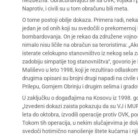
neizbežna. Obračunavajući se sa OVK, vojska i po
Naprotiv, i civili su u tom obračunu bili meta.
O tome postoji obilje dokaza. Primera radi, nek
jedan je od onih koji su svedočili o prekomerno
bombardovanja. On je rekao da združene vojno-po
nimalo nisu ličile na obračun sa teroristima: „A
isterate celokupno stanovništvo iz nekog sela zat
zadobiju simpatije tog stanovništva“, govorio je 
Mališevo u leto 1998, koji je rezultirao odlasko
drugima opisani su brojni drugi napadi na civile 
Prilepu, Gornjem Obrinju i drugim selima i grad
U zaključku o događajima na Kosovu iz 1998. go
„Izvedeni dokazi zaista pokazuju da su VJ i MUP 
leta do oktobra, izvodili operacije protiv OVK, 
Tokom tih operacija, u nekim slučajevima je dol
svedoči hotimično nanošenje štete kućama i njih