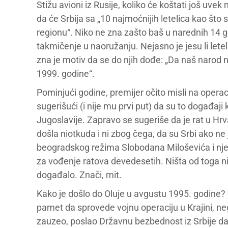
Stižu avioni iz Rusije, koliko će koštati još uve
da će Srbija sa „10 najmoćnijih letelica kao što
regionu“. Niko ne zna zašto baš u narednih 14 go
takmičenje u naoružanju. Nejasno je jesu li lete
zna je motiv da se do njih dođe: „Da naš narod n
1999. godine“.
Pominjući godine, premijer očito misli na operac
sugerišući (i nije mu prvi put) da su to događaji 
Jugoslavije. Zapravo se sugeriše da je rat u Hrv
došla niotkuda i ni zbog čega, da su Srbi ako n
beogradskog režima Slobodana Miloševića i nj
za vođenje ratova devedesetih. Ništa od toga nije
događalo. Znači, mit.
Kako je došlo do Oluje u avgustu 1995. godine?
pamet da sprovede vojnu operaciju u Krajini, neg
zauzeo, poslao Državnu bezbednost iz Srbije d