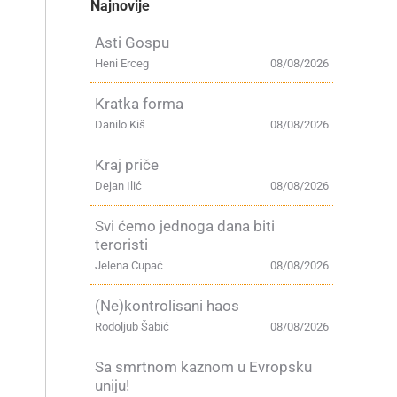
Najnovije
Asti Gospu
Heni Erceg
08/08/2026
Kratka forma
Danilo Kiš
08/08/2026
Kraj priče
Dejan Ilić
08/08/2026
Svi ćemo jednoga dana biti
teroristi
Jelena Cupać
08/08/2026
(Ne)kontrolisani haos
Rodoljub Šabić
08/08/2026
Sa smrtnom kaznom u Evropsku
uniju!