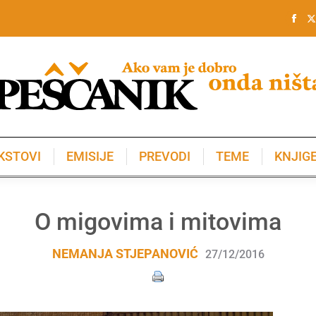
KSTOVI
EMISIJE
PREVODI
TEME
KNJIG
KSTOVI
EMISIJE
PREVODI
TEME
KNJIG
O migovima i mitovima
NEMANJA STJEPANOVIĆ
27/12/2016