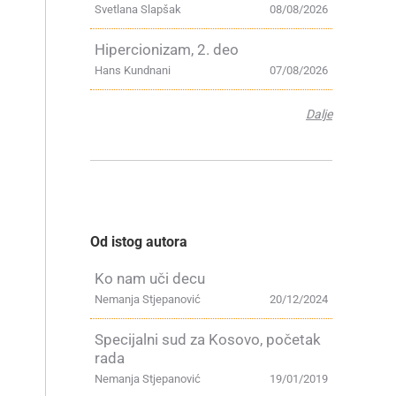
Svetlana Slapšak
08/08/2026
Hipercionizam, 2. deo
Hans Kundnani
07/08/2026
Dalje
Od istog autora
Ko nam uči decu
Nemanja Stjepanović
20/12/2024
Specijalni sud za Kosovo, početak
rada
Nemanja Stjepanović
19/01/2019