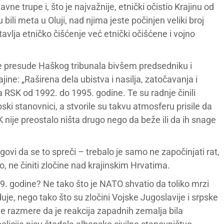
ne trupe i, što je najvažnije, etnički očistio Krajinu od
 bili meta u Oluji, nad njima jeste počinjen veliki broj
stavlja etničko čišćenje već etnički očišćene i vojno
 presude Haškog tribunala bivšem predsedniku i
ine: „Raširena dela ubistva i nasilja, zatočavanja i
a RSK od 1992. do 1995. godine. Te su radnje činili
ski stanovnici, a stvorile su takvu atmosferu prisile da
ije preostalo ništa drugo nego da beže ili da ih snage
igovi da se to spreči – trebalo je samo ne započinjati rat,
no, ne činiti zločine nad krajinskim Hrvatima.
9. godine? Ne tako što je NATO shvatio da toliko mrzi
je, nego tako što su zločini Vojske Jugoslavije i srpske
e razmere da je reakcija zapadnih zemalja bila