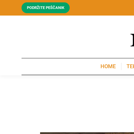
PODRŽITE PEŠČANIK
HOME
TE
HOME
TE