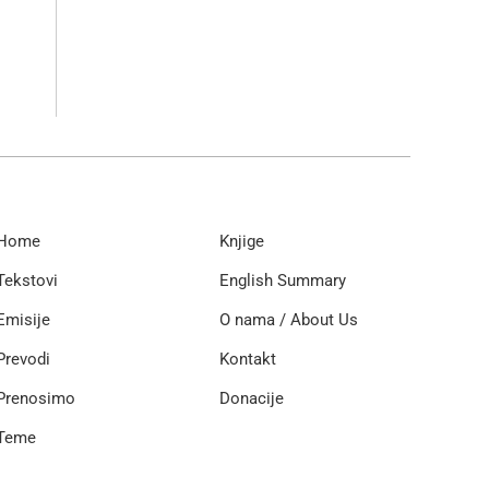
Home
Knjige
Tekstovi
English Summary
Emisije
O nama / About Us
Prevodi
Kontakt
Prenosimo
Donacije
Teme