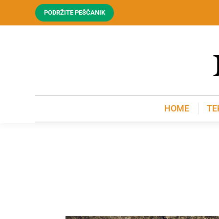
PODRŽITE PEŠČANIK
HOME
TE
HOME
TE