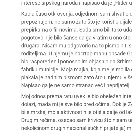
interese srpskog naroda i napisao da je „Hitle
Kao u času otkrovenja, odjednom sam shvatio da
prepoznajem, ne samo zato što je koristio dijal
prepirkama o filmovima. Sada smo bili tako udalj
pogotovo nije bilo šanse da ga vratim u ono š
drugara. Nisam mu odgovorio na to pismo niti s
roditeljima. U njemu je nacrtao mapu opsade Go
bio raspoređen i ponosno im objasnio da Srbima
fabriku municije. Moja majka, koja me je molila 
plakala je nad tim pismom zato što u njemu više 
Napisao ga je ne samo stranac već i neprijatelj.
Moj odnos prema ratu uvek je bio obeležen inte
dolazi, mada mi je sve bilo pred očima. Dok je 
bile mrske, moja aktivnost nije otišla dalje od la
Drugim rečima, osećao sam krivicu što nisam ura
nekolicinom drugih nacionalističkih prijatelja) 