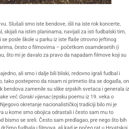
vu. Slušali smo iste bendove, išli na iste rok koncerte,
 skijali na istim planinama, navijali za isti fudbalski tim,
se posle škole u parku iz iste flaše otrovno jeftinog
varima, često o filmovima – početkom osamdesetih (i
, što mi je davalo za pravo da napadam filmove koji su
no, ali smo i dalje bili bliski, redovno igrali fudbal i
alo, tako postepeno da nisam ni primetio šta se događa, on
ok bendova zamenile su slike srpskih svetaca i generala i
unake već
Gorski vijenac
(epsku poemu iz 19. veka o
govo okretanje nacionalističkoj tradiciji bilo mi je
 u kome smo obojica odrastali i često sam mu to
od bismo se sreli. Često sam predlagao, pre nego što bih
e držimo fudbala i filmova, ali kad je počeo rat u Hrvatskoj