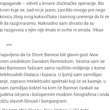
 propagande – odveli u krvave zločinačke operacije. Bio
stvom koje se, sad mi je jasno, završilo mnogo pre nego
 krivicu zbog svog kukavičluka i naivnog uverenja da bi se
vili da razgovaramo. Naknadno sam shvatio da su
je razgovora s njim nije imalo ni svrhe ni smisla. Vikao
***
najavljeno da će Steve Bannon biti glavni gost
New
sa glavnim urednikom Davidom Remnickom. Veoma sam se
ker
Bannonov fašizam samo različito mišljenje o kome
elektualnih čitalaca i kupaca. U ljutnji sam zamišljao
nje, zapravo intelektualni spektakl koji će se kasnije, u
ima sam zamišljao koktel na kom će Bannon ćaskati sa
judima od pera i kočopernim modnim fotografima i onda
nošću slavnih ličnosti i šampanjcem.