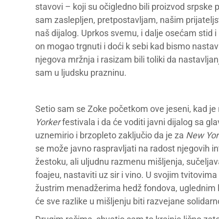
stavovi – koji su očigledno bili proizvod srpske
sam zaslepljen, pretpostavljam, našim prijatelj
naš dijalog. Uprkos svemu, i dalje osećam stid i
on mogao trgnuti i doći k sebi kad bismo nasta
njegova mržnja i rasizam bili toliki da nastavljan
sam u ljudsku prazninu.
Setio sam se Zoke početkom ove jeseni, kad je 
Yorker
festivala i da će voditi javni dijalog 
uznemirio i brzopleto zaključio da je za
New Yor
se može javno raspravljati na radost njegovih int
žestoku, ali uljudnu razmenu mišljenja, sučeljava
foajeu, nastaviti uz sir i vino. U svojim tvitov
žustrim menadžerima hedž fondova, uglednim l
će sve razlike u mišljenju biti razvejane solidar