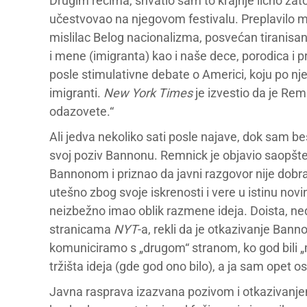
Drugim rečima, shvatio sam to krajnje lično zat
učestvovao na njegovom festivalu. Preplavilo me 
mislilac Belog nacionalizma, posvećan tiranisan
i mene (imigranta) kao i naše dece, porodica i p
posle stimulativne debate o Americi, koju po nj
imigranti.
New York Times
je izvestio da je Rem
odazovete.“
Ali jedva nekoliko sati posle najave, dok sam be
svoj poziv Bannonu. Remnick je objavio saopšten
Bannonom i priznao da javni razgovor nije dob
utešno zbog svoje iskrenosti i vere u istinu novina
neizbežno imao oblik razmene ideja. Doista, ned
stranicama
NYT
-a, rekli da je otkazivanje Bann
komuniciramo s „drugom“ stranom, ko god bili „m
tržišta ideja (gde god ono bilo), a ja sam opet 
Javna rasprava izazvana pozivom i otkazivanjem