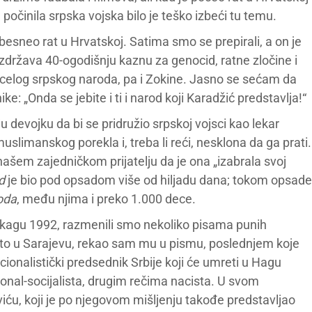
 počinila srpska vojska bilo je teško izbeći tu temu.
 besneo rat u Hrvatskoj. Satima smo se prepirali, a on je
zdržava 40-ogodišnju kaznu za genocid, ratne zločine i
e celog srpskog naroda, pa i Zokine. Jasno se sećam da
e: „Onda se jebite i ti i narod koji Karadžić predstavlja!“
u devojku da bi se pridružio srpskoj vojsci kao lekar
uslimanskog porekla i, treba li reći, nesklona da ga prati.
našem zajedničkom prijatelju da je ona „izabrala svoj
d
je bio pod opsadom više od hiljadu dana; tokom opsade
oda
, među njima i preko 1.000 dece.
ikagu 1992, razmenili smo nekoliko pisama punih
leto u Sarajevu, rekao sam mu u pismu, poslednjem koje
onalistički predsednik Srbije koji će umreti u Hagu
onal-socijalista, drugim rečima nacista. U svom
ću, koji je po njegovom mišljenju takođe predstavljao