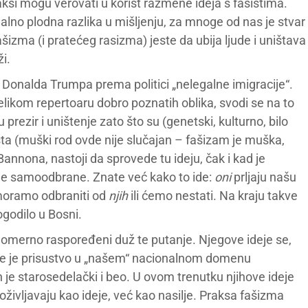
ksi mogu verovati u korist razmene ideja s fašistima.
alno plodna razlika u mišljenju, za mnoge od nas je stvar
izma (i pratećeg rasizma) jeste da ubija ljude i uništava
i.
i Donalda Trumpa prema politici „nelegalne imigracije“.
velikom repertoaru dobro poznatih oblika, svodi se na to
 prezir i uništenje zato što su (genetski, kulturno, bilo
sta (muški rod ovde nije slučajan – fašizam je muška,
Bannona, nastoji da sprovede tu ideju, čak i kad je
lne samoodbrane. Znate već kako to ide:
oni
prljaju našu
oramo odbraniti od
njih
ili ćemo nestati. Na kraju takve
ogodilo u Bosni.
nomerno raspoređeni duž te putanje. Njegove ideje se,
čije je prisustvo u „našem“ nacionalnom domenu
je starosedelački i beo. U ovom trenutku njihove ideje
oživljavaju kao ideje, već kao nasilje. Praksa fašizma