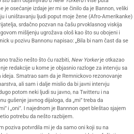
o što sam objavljivao u
New Yorkeru
i više puta
je osećanje izdaje jer mi se činilo da je Bannon, veliki
ju i uništavanju ljudi poput moje žene (Afro-Amerikanke)
rijatelja, srdačno pozvan na čašu prvoklasnog viskija
egovom mišljenju ugrožava ološ kao što su obojeni i
nick u pozivu Bannonu napisao: „Bila bi nam čast da se
sno tražio nešto što ću razbiti,
New Yorker
je otkazao
je redakcije u kome je objasnio razloge za intervju sa
ra ideja. Smatrao sam da je Remnickovo rezonovanje
rstva, ali sam i dalje mislio da bi javni intervju
ugo potom neki ljudi su javno, na Twitteru i na
onu gušenje javnog dijaloga, da „mi“ treba da
i“ i „oni“. I najednom je Bannnon opet bleštao sjajem
osetio potrebu da nešto razbijem.
 poziva potvrdila mi je da samo oni koji su na