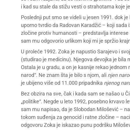
i kad su stale da stižu vesti o strahotama koje je
Poslednji put smo se videli u jesen 1991. dok je
uporno tvrdio da Radovan Karadžić – koji sada i
zločine protiv humanosti – predstavlja interes
sam mu odgovorio urlikom koji mi je spržio krajnik
U proleće 1992. Zoka je napustio Sarajevo i svoj
(studirao je medicinu). Njegova devojka je bila m
Ostala je u gradu, a on je kasnije rekao jednom 
narod“. Ne znam šta je bilo s njom, ali
njen naro
je ubijeno više od 11.000 pripadnika
njenog nar
Bez obzira na sve, čak i kada sam se našao u Č
„politike“. Negde u leto 1992, posebno krvavo 
sam mu napisao, da je Slobodan Milošević – naci
tokom suđenja za genocid i ratne zločine – naci
odgovoru Zoka je iskazao punu podršku Miloševi