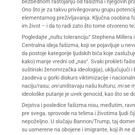
bezbednom rastojanju od fašizma i njegovih pra
Ono što je za takvu privilegovanu grupu potencij
elementarnog preživljavanja. Ključna osobina faš
im život – i da to radi zato što tome otvoreno tež
Pogledajte „nultu toleranciju“ Stephena Millera 
Centralna ideja fašizma, koji se pojavljuje u ne
da postoje kategorije ljudskih bića koje zaslužuju
kako) manje vredni od „nas“. Svaki prokleti faši
suštinski ženomrzačka ideologija), uključujući i 
zaodeva u gorki diskurs viktimizacije i naciona
naciju/rasu;
oni
uništavaju našu kulturu;
mi
se m
ideološke putanje je uvek genocid, kao što se d
Dejstva i posledice fašizma nisu, međutim, rav
pre svega, sprovode na telima i životima ljudi 
nepoželjno. U slučaju Bannon/Trump, taj domen 
su usmerene na obojene i imigrante, koji ih ne d