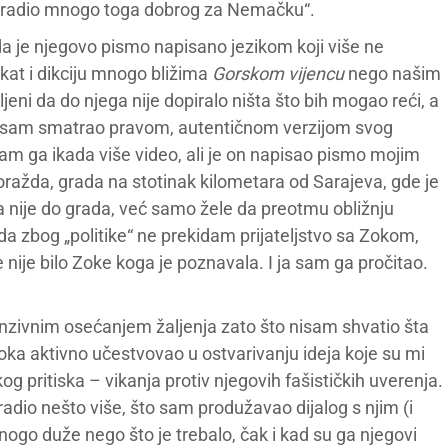
r uradio mnogo toga dobrog za Nemačku“.
 je njegovo pismo napisano jezikom koji više ne
ekat i dikciju mnogo bližima
Gorskom vijencu
nego našim
eni da do njega nije dopiralo ništa što bih mogao reći, a
to sam smatrao pravom, autentičnom verzijom svog
am ga ikada više video, ali je on napisao pismo mojim
ražda, grada na stotinak kilometara od Sarajeva, gde je
 nije do grada, već samo žele da preotmu obližnju
da zbog „politike“ ne prekidam prijateljstvo sa Zokom,
nije bilo Zoke koga je poznavala. I ja sam ga pročitao.
nzivnim osećanjem žaljenja zato što nisam shvatio šta
Zoka aktivno učestvovao u ostvarivanju ideja koje su mi
kog pritiska – vikanja protiv njegovih fašističkih uverenja.
dio nešto više, što sam produžavao dijalog s njim (i
mnogo duže nego što je trebalo, čak i kad su ga njegovi