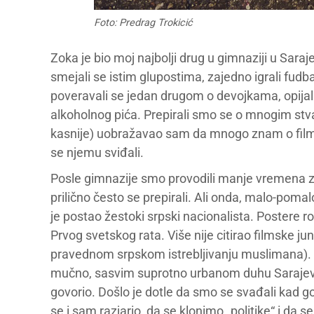
Foto: Predrag Trokicić
Zoka je bio moj najbolji drug u gimnaziji u Saraje
smejali se istim glupostima, zajedno igrali fudbal,
poveravali se jedan drugom o devojkama, opijali 
alkoholnog pića. Prepirali smo se o mnogim st
kasnije) uobražavao sam da mnogo znam o filmu
se njemu sviđali.
Posle gimnazije smo provodili manje vremena zajed
prilično često se prepirali. Ali onda, malo-pom
je postao žestoki srpski nacionalista. Postere r
Prvog svetskog rata. Više nije citirao filmske j
pravednom srpskom istrebljivanju muslimana). Nje
mučno, sasvim suprotno urbanom duhu Sarajeva
govorio. Došlo je dotle da smo se svađali kad g
se i sam razjario, da se klonimo „politike“ i da s