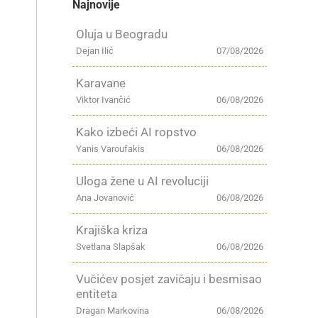
Najnovije
Oluja u Beogradu
Dejan Ilić
07/08/2026
Karavane
Viktor Ivančić
06/08/2026
Kako izbeći AI ropstvo
Yanis Varoufakis
06/08/2026
Uloga žene u AI revoluciji
Ana Jovanović
06/08/2026
Krajiška kriza
Svetlana Slapšak
06/08/2026
Vučićev posjet zavičaju i besmisao
entiteta
Dragan Markovina
06/08/2026