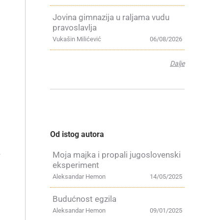
Jovina gimnazija u raljama vudu
pravoslavlja
Vukašin Milićević
06/08/2026
Dalje
Od istog autora
z
Moja majka i propali jugoslovenski
eksperiment
Aleksandar Hemon
14/05/2025
Budućnost egzila
Aleksandar Hemon
09/01/2025