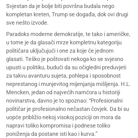
Svjestan da je bolje biti površna budala nego
kompletan kreten, Trump se događa, dok ovi drugi
sve nešto izvode.
Paradoks moderne demokratije, te tako i američke,
u tome je da glasači mrze kompletnu kategoriju
političara uključujući i one za koje će jednom
glasati. Teško je poštovati nekoga ko se svjesno
upusti u politiku, budući da su očigledni preduvjeti
za takvu avanturu sujeta, pohlepa i sposobnost
neprestanog i munjevitog mijenjanja mišljenja. H.L.
Mencken, jedan od najvećih namćora u historiji
novinarstva, davno je to spoznao: “Profesionalni
političar je profesionalno nečastan čovjek. Da bi su
uopće približio nekoj visokoj poziciji on mora da
napravi toliko kompromisa i podnese toliko
poniženja da postane isti kao i kurva.”