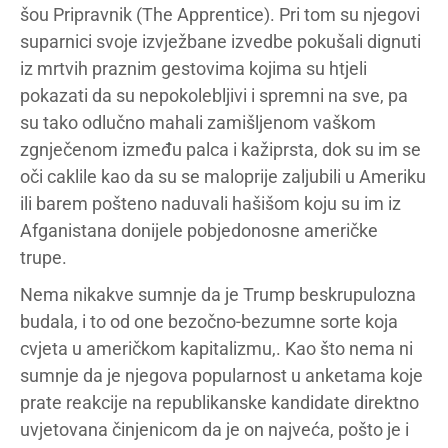
šou Pripravnik (The Apprentice). Pri tom su njegovi
suparnici svoje izvježbane izvedbe pokušali dignuti
iz mrtvih praznim gestovima kojima su htjeli
pokazati da su nepokolebljivi i spremni na sve, pa
su tako odlučno mahali zamišljenom vaškom
zgnječenom između palca i kažiprsta, dok su im se
oči caklile kao da su se maloprije zaljubili u Ameriku
ili barem pošteno naduvali hašišom koju su im iz
Afganistana donijele pobjedonosne američke
trupe.
Nema nikakve sumnje da je Trump beskrupulozna
budala, i to od one bezočno-bezumne sorte koja
cvjeta u američkom kapitalizmu,. Kao što nema ni
sumnje da je njegova popularnost u anketama koje
prate reakcije na republikanske kandidate direktno
uvjetovana činjenicom da je on najveća, pošto je i