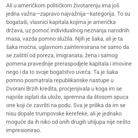
Ali u američkom političkom životarenju ima još
jedna važna—zapravo najvažnija—kategorija. To su
bogataši, vlasnici kapitala kojima je američka
država, uz pomoć individualnog neznanja narodnih
masa, vazda pomno služila. Njih je šaka, ali je ta
šaka moćna, uglavnom zainteresirana ne samo da
se zaštiti od poreza, imigranata, žena i samog
pomena pravednije preraspodjele kapitala i imovine
nego i da to svoje bogatstvo uveća. Ta je šaka
pomno posmatrala republikanske nastupe u
Dvorani Brzih kredita, procjenjivala u koga im se
najviše isplati da ulože, spremna da štosom spuca
one koji će završti na podu. Sva je prilika da im se
nisu dopale trumpovske kerefeke, ali je jednako
moguće da ih niko od onih drugih uhljupa nije nešto
impresionirao.