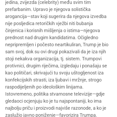
jedina, zvijezda (celebrity) među svim tim
prefarbanim. Upravo je njegova solistička
arogancija—stav koji sugerira da njegova izvedba
nije posljedica retoričkih vježbi niti bubanja
činjenica i korisnih mišljenja o istima—njegova
prednost nad drugim kandidatima. Očigledno
nepripremljen i počesto neartikuliran, Trump je bio
sam svoj, dok su ovi drugi pokazivali da je iza njih
stoji nekakva organizacija, tj. sistem. Trumpovi
protivnici, drugim riječima, izgledaju i ponašaju se
kao političari, skrivajući tu svoju uštogljenost iza
konfekcijskih strasti, iza ljubavi i mržnje, strogo
raspodijeljenih po ideološkim linijama.
Istovremeno, politika stvarnosne televizije—gdje
gledaoci ocjenjuju ko je tu najspontaniji, ko ima
najbolju priču i proizvodi najviše razonode, a ko je
zaslužio javno poniženje—favorizira Trumpa.