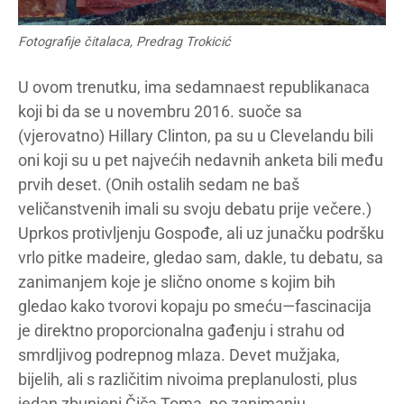
Fotografije čitalaca, Predrag Trokicić
U ovom trenutku, ima sedamnaest republikanaca
koji bi da se u novembru 2016. suoče sa
(vjerovatno) Hillary Clinton, pa su u Clevelandu bili
oni koji su u pet najvećih nedavnih anketa bili među
prvih deset. (Onih ostalih sedam ne baš
veličanstvenih imali su svoju debatu prije večere.)
Uprkos protivljenju Gospođe, ali uz junačku podršku
vrlo pitke madeire, gledao sam, dakle, tu debatu, sa
zanimanjem koje je slično onome s kojim bih
gledao kako tvorovi kopaju po smeću—fascinacija
je direktno proporcionalna gađenju i strahu od
smrdljivog podrepnog mlaza. Devet mužjaka,
bijelih, ali s različitim nivoima preplanulosti, plus
jedan zbunjeni Čiča Toma, po zanimanju