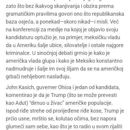
zato što bez ikakvog skanjivanja i obzira prema
gramatičkim pravilima govori ono što republikanska
baza osjeća, a ponekad—skoro nikad—i misli. Već
na konferenciji za medije na kojoj je objavio svoju
kandidaturu optužio je, na primjer, meksičku vladu
da u Ameriku šalje ubice, silovatelje i ostale najgore
kriminalce. U sinoćnjoj debati grmio je kako je
američka vlada glupa i kako je Meksiko konstantno
nadmudruje i šalje im svoj šljam da se na američkoj
grbači nehljebom naslađuju.
John Kasich, guverner Ohioa i jedan od kandidata,
komentirao je da je Trump (što se može prevesti
kao Adut) “dirnuo u živac” američke populacije.
Ispod riđe strehe od prorijeđene riđe kose, Trump je
prćio usne, mrštio se, kolutao očima, bez napora
glumeći sam sebe, kao što je to radio u svom rijaliti