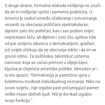
S druge strane, formalna sloboda mišljenja ne znači
da se to mišljenje vješto i pametno prakticira. U
Americi je raskol između očekivanja i ostvarivanja
vezanih za obećanja političara spektakularan,
dijelom zato što političari, kao i sav pošten svijet,
neprestano lažu, ali dijelom i zato što, uprkos više
od par stoljeća iskustva s demokratijom, građani
još uvijek očekuju da se obećanja održe i da im se
govori istina. Ta suštinska, takorekuć ustavna,
naivnost, koja se začas pretvori u slijepi bijes,
ključna je činjenica američke politike. Mencken je i
to bio spazio: “Demokratija je patetična vjera u
kolektivnu mudrost individualnog neznanja. Niko na
ovom svijetu…nije izgubio pare potcjenjujući pamet
velike mase običnih ljudi. Niti je iko ikad izgubio
svoju funkciju.”