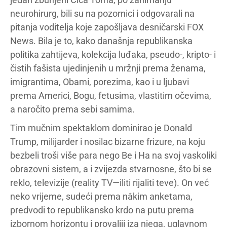
neurohirurg, bili su na pozornici i odgovarali na
pitanja voditelja koje zapošljava desničarski FOX
News. Bila je to, kako današnja republikanska
politika zahtijeva, kolekcija luđaka, pseudo-, kripto- i
čistih fašista ujedinjenih u mržnji prema ženama,
imigrantima, Obami, porezima, kao i u ljubavi
prema Americi, Bogu, fetusima, vlastitim očevima,
a naročito prema sebi samima.
Tim mučnim spektaklom dominirao je Donald
Trump, milijarder i nosilac bizarne frizure, na koju
bezbeli troši više para nego Be i Ha na svoj vaskoliki
obrazovni sistem, a i zvijezda stvarnosne, što bi se
reklo, televizije (reality TV—iliti rijaliti teve). On već
neko vrijeme, sudeći prema nâkim anketama,
predvodi to republikansko krdo na putu prema
izbornom horizontu i provaliji iza njega, uglavnom