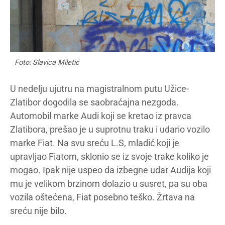
Foto: Slavica Miletić
U nedelju ujutru na magistralnom putu Užice-
Zlatibor dogodila se saobraćajna nezgoda.
Automobil marke Audi koji se kretao iz pravca
Zlatibora, prešao je u suprotnu traku i udario vozilo
marke Fiat. Na svu sreću L.S, mladić koji je
upravljao Fiatom, sklonio se iz svoje trake koliko je
mogao. Ipak nije uspeo da izbegne udar Audija koji
mu je velikom brzinom dolazio u susret, pa su oba
vozila oštećena, Fiat posebno teško. Žrtava na
sreću nije bilo.