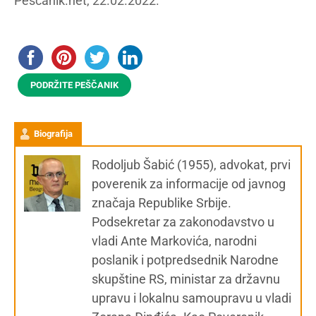
Peščanik.net, 22.02.2022.
PODRŽITE PEŠČANIK
Biografija
Rodoljub Šabić (1955), advokat, prvi
poverenik za informacije od javnog
značaja Republike Srbije.
Podsekretar za zakonodavstvo u
vladi Ante Markovića, narodni
poslanik i potpredsednik Narodne
skupštine RS, ministar za državnu
upravu i lokalnu samoupravu u vladi