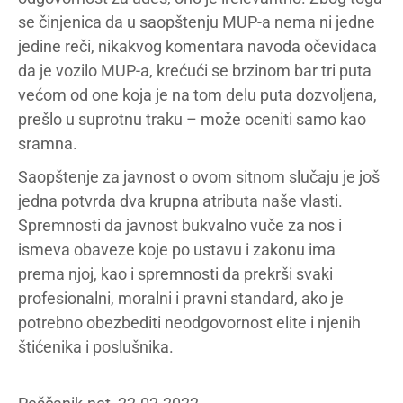
se činjenica da u saopštenju MUP-a nema ni jedne
jedine reči, nikakvog komentara navoda očevidaca
da je vozilo MUP-a, krećući se brzinom bar tri puta
većom od one koja je na tom delu puta dozvoljena,
prešlo u suprotnu traku – može oceniti samo kao
sramna.
Saopštenje za javnost o ovom sitnom slučaju je još
jedna potvrda dva krupna atributa naše vlasti.
Spremnosti da javnost bukvalno vuče za nos i
ismeva obaveze koje po ustavu i zakonu ima
prema njoj, kao i spremnosti da prekrši svaki
profesionalni, moralni i pravni standard, ako je
potrebno obezbediti neodgovornost elite i njenih
štićenika i poslušnika.