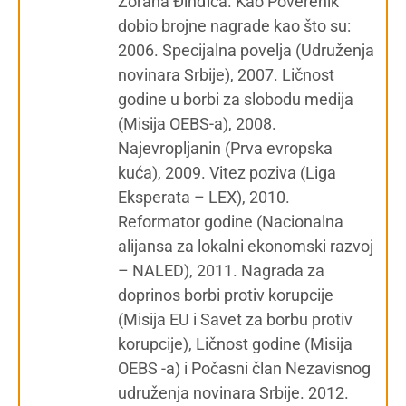
Zorana Đinđića. Kao Poverenik
dobio brojne nagrade kao što su:
2006. Specijalna povelja (Udruženja
novinara Srbije), 2007. Ličnost
godine u borbi za slobodu medija
(Misija OEBS-a), 2008.
Najevropljanin (Prva evropska
kuća), 2009. Vitez poziva (Liga
Eksperata – LEX), 2010.
Reformator godine (Nacionalna
alijansa za lokalni ekonomski razvoj
– NALED), 2011. Nagrada za
doprinos borbi protiv korupcije
(Misija EU i Savet za borbu protiv
korupcije), Ličnost godine (Misija
OEBS -a) i Počasni član Nezavisnog
udruženja novinara Srbije. 2012.