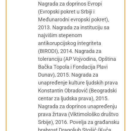
Nagrada za doprinos Evropi
(Evropski pokret u Srbiji i
Međunarodni evropski pokret),
2013. Nagrada za instituciju sa
najvišim stepenom
antikorupcijskog integriteta
(BIRODI), 2014. Nagrada za
toleranciju (AP Vojvodina, Opština
Bačka Topola i Fondacija Plavi
Dunav), 2015. Nagrada za
unapređenje kulture ljudskih prava
Konstantin Obradović (Beogradski
centar za ljudska prava), 2015.
Nagrada za doprinos unapređenju
prava žrtava (Viktimološko društvo
Srbije), 2016. Povelja za građansku
hrabrost Dragoljub Stošić (Kuća