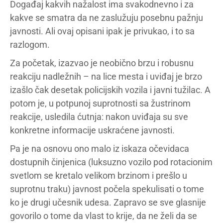
Događaj kakvih nažalost ima svakodnevno i za
kakve se smatra da ne zaslužuju posebnu pažnju
javnosti. Ali ovaj opisani ipak je privukao, i to sa
razlogom.
Za početak, izazvao je neobično brzu i robusnu
reakciju nadležnih – na lice mesta i uviđaj je brzo
izašlo čak desetak policijskih vozila i javni tužilac. A
potom je, u potpunoj suprotnosti sa žustrinom
reakcije, usledila ćutnja: nakon uviđaja su sve
konkretne informacije uskraćene javnosti.
Pa je na osnovu ono malo iz iskaza očevidaca
dostupnih činjenica (luksuzno vozilo pod rotacionim
svetlom se kretalo velikom brzinom i prešlo u
suprotnu traku) javnost počela spekulisati o tome
ko je drugi učesnik udesa. Zapravo se sve glasnije
govorilo o tome da vlast to krije, da ne želi da se