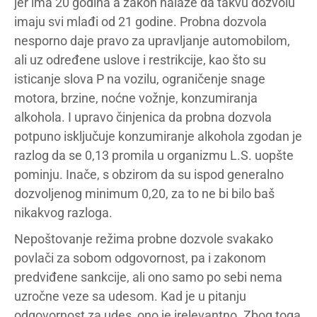
jer ima 20 godina a zakon nalaže da takvu dozvolu
imaju svi mlađi od 21 godine. Probna dozvola
nesporno daje pravo za upravljanje automobilom,
ali uz određene uslove i restrikcije, kao što su
isticanje slova P na vozilu, ograničenje snage
motora, brzine, noćne vožnje, konzumiranja
alkohola. I upravo činjenica da probna dozvola
potpuno isključuje konzumiranje alkohola zgodan je
razlog da se 0,13 promila u organizmu L.S. uopšte
pominju. Inače, s obzirom da su ispod generalno
dozvoljenog minimum 0,20, za to ne bi bilo baš
nikakvog razloga.
Nepoštovanje režima probne dozvole svakako
povlači za sobom odgovornost, pa i zakonom
predviđene sankcije, ali ono samo po sebi nema
uzročne veze sa udesom. Kad je u pitanju
odgovornost za udes, ono je irelevantno. Zbog toga