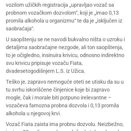
vozilom užičkih registracija „upravljao vozač sa
probnom vozačkom dozvolom“, koji je „imao 0,13
promila alkohola u organizmu“ te da je „isključen iz
saobraćaja“.
U saopštenju se ne navodi bukvalno ništa o uzroku i
detaljima saobraćajne nezgode, ali ton saopštenja,
to je očigledno, insinuira krivicu, odnosno indirektno
svu krivicu pripisuje vozaču Fiata,
dvadesetogodišnjem L.S. iz Užica.
Teško je, zapravo nemoguće oteti se utisku da su u
tu svrhu iskorišćene činjenice koje bi zapravo
mogle, čak i morale biti potpuno irelevantne –
vozačeva famozna probna dozvola i 0,13 promila
alkohola u njegovoj krvi.
Vozač Fiata zaista ima probnu dozvolu. Neizbežno,