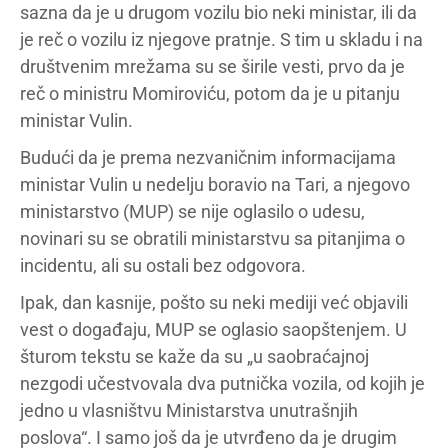
sazna da je u drugom vozilu bio neki ministar, ili da
je reč o vozilu iz njegove pratnje. S tim u skladu i na
društvenim mrežama su se širile vesti, prvo da je
reč o ministru Momiroviću, potom da je u pitanju
ministar Vulin.
Budući da je prema nezvaničnim informacijama
ministar Vulin u nedelju boravio na Tari, a njegovo
ministarstvo (MUP) se nije oglasilo o udesu,
novinari su se obratili ministarstvu sa pitanjima o
incidentu, ali su ostali bez odgovora.
Ipak, dan kasnije, pošto su neki mediji već objavili
vest o događaju, MUP se oglasio saopštenjem. U
šturom tekstu se kaže da su „u saobraćajnoj
nezgodi učestvovala dva putnička vozila, od kojih je
jedno u vlasništvu Ministarstva unutrašnjih
poslova“. I samo još da je utvrđeno da je drugim