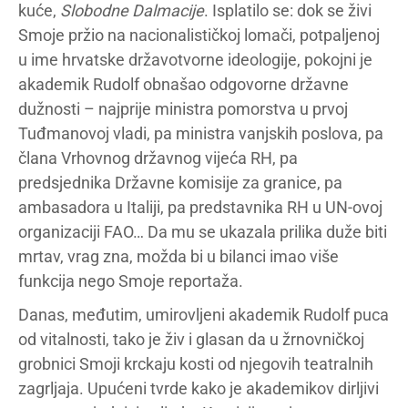
kuće,
Slobodne Dalmacije
. Isplatilo se: dok se živi
Smoje pržio na nacionalističkoj lomači, potpaljenoj
u ime hrvatske državotvorne ideologije, pokojni je
akademik Rudolf obnašao odgovorne državne
dužnosti – najprije ministra pomorstva u prvoj
Tuđmanovoj vladi, pa ministra vanjskih poslova, pa
člana Vrhovnog državnog vijeća RH, pa
predsjednika Državne komisije za granice, pa
ambasadora u Italiji, pa predstavnika RH u UN-ovoj
organizaciji FAO… Da mu se ukazala prilika duže biti
mrtav, vrag zna, možda bi u bilanci imao više
funkcija nego Smoje reportaža.
Danas, međutim, umirovljeni akademik Rudolf puca
od vitalnosti, tako je živ i glasan da u žrnovničkoj
grobnici Smoji krckaju kosti od njegovih teatralnih
zagrljaja. Upućeni tvrde kako je akademikov dirljivi