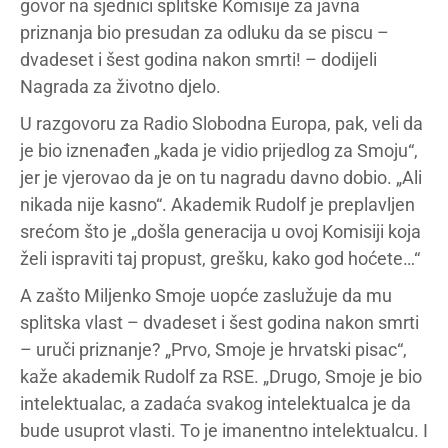
govor na sjednici splitske Komisije za javna
priznanja bio presudan za odluku da se piscu –
dvadeset i šest godina nakon smrti! – dodijeli
Nagrada za životno djelo.
U razgovoru za Radio Slobodna Europa, pak, veli da
je bio iznenađen „kada je vidio prijedlog za Smoju“,
jer je vjerovao da je on tu nagradu davno dobio. „Ali
nikada nije kasno“. Akademik Rudolf je preplavljen
srećom što je „došla generacija u ovoj Komisiji koja
želi ispraviti taj propust, grešku, kako god hoćete…“
A zašto Miljenko Smoje uopće zaslužuje da mu
splitska vlast – dvadeset i šest godina nakon smrti
– uruči priznanje? „Prvo, Smoje je hrvatski pisac“,
kaže akademik Rudolf za RSE. „Drugo, Smoje je bio
intelektualac, a zadaća svakog intelektualca je da
bude usuprot vlasti. To je imanentno intelektualcu. I