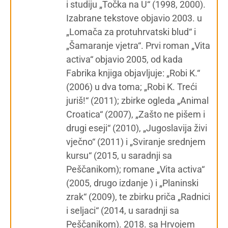
i studiju „Točka na U“ (1998, 2000).
Izabrane tekstove objavio 2003. u
„Lomača za protuhrvatski blud“ i
„Šamaranje vjetra“. Prvi roman „Vita
activa“ objavio 2005, od kada
Fabrika knjiga objavljuje: „Robi K.“
(2006) u dva toma; „Robi K. Treći
juriš!“ (2011); zbirke ogleda „Animal
Croatica“ (2007), „Zašto ne pišem i
drugi eseji“ (2010), „Jugoslavija živi
vječno“ (2011) i „Sviranje srednjem
kursu“ (2015, u saradnji sa
Peščanikom); romane „Vita activa“
(2005, drugo izdanje ) i „Planinski
zrak“ (2009), te zbirku priča „Radnici
i seljaci“ (2014, u saradnji sa
Peščanikom). 2018. sa Hrvojem