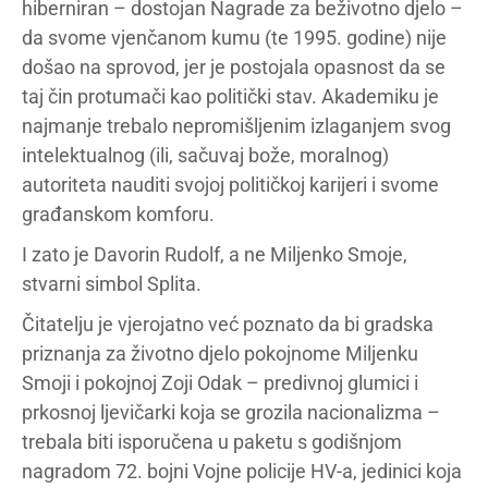
hiberniran – dostojan Nagrade za beživotno djelo –
da svome vjenčanom kumu (te 1995. godine) nije
došao na sprovod, jer je postojala opasnost da se
taj čin protumači kao politički stav. Akademiku je
najmanje trebalo nepromišljenim izlaganjem svog
intelektualnog (ili, sačuvaj bože, moralnog)
autoriteta nauditi svojoj političkoj karijeri i svome
građanskom komforu.
I zato je Davorin Rudolf, a ne Miljenko Smoje,
stvarni simbol Splita.
Čitatelju je vjerojatno već poznato da bi gradska
priznanja za životno djelo pokojnome Miljenku
Smoji i pokojnoj Zoji Odak – predivnoj glumici i
prkosnoj ljevičarki koja se grozila nacionalizma –
trebala biti isporučena u paketu s godišnjom
nagradom 72. bojni Vojne policije HV-a, jedinici koja