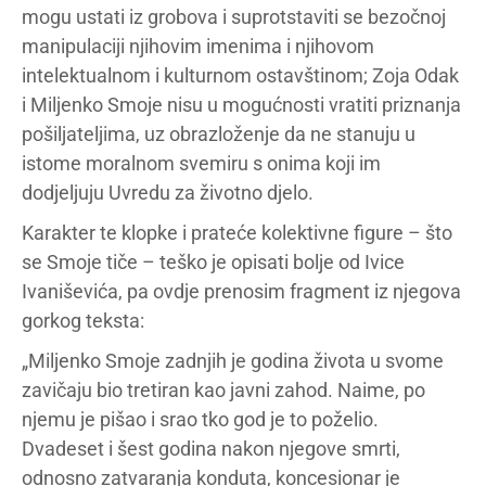
mogu ustati iz grobova i suprotstaviti se bezočnoj
manipulaciji njihovim imenima i njihovom
intelektualnom i kulturnom ostavštinom; Zoja Odak
i Miljenko Smoje nisu u mogućnosti vratiti priznanja
pošiljateljima, uz obrazloženje da ne stanuju u
istome moralnom svemiru s onima koji im
dodjeljuju Uvredu za životno djelo.
Karakter te klopke i prateće kolektivne figure – što
se Smoje tiče – teško je opisati bolje od Ivice
Ivaniševića, pa ovdje prenosim fragment iz njegova
gorkog teksta:
„Miljenko Smoje zadnjih je godina života u svome
zavičaju bio tretiran kao javni zahod. Naime, po
njemu je pišao i srao tko god je to poželio.
Dvadeset i šest godina nakon njegove smrti,
odnosno zatvaranja konduta, koncesionar je