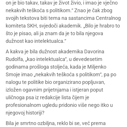
on je bio takav, takav je život živio, i imao je vječno
nekakvih teškoća s politikom.“ Znao je čak zbog
svojih tekstova biti tema na sastancima Centralnog
komiteta SKH, svjedoči akademik. „Bilo je hrabro to
što je pisao, ali ja znam da je to bila njegova
dužnost kao intelektualca.“
A kakva je bila dužnost akademika Davorina
Rudolfa, „kao intelektualca“, u devedesetim
godinama prošloga stoljeća, kada je Miljenko
Smoje imao „nekakvih teškoća s politikom“, pa po
nalogu te politike bio organizirano popljuvan,
izložen ogavnim prijetnjama i istjeran poput
uličnoga psa iz redakcije lista čijem je
profesionalnom ugledu pridonio više nego itko u
njegovoj historiji?
Bila je smrtno ozbiljna, reklo bi se, već prema