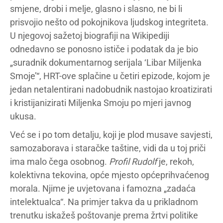
smjene, drobi i melje, glasno i slasno, ne bi li
prisvojio nešto od pokojnikova ljudskog integriteta.
U njegovoj sažetoj biografiji na Wikipediji
odnedavno se ponosno ističe i podatak da je bio
„suradnik dokumentarnog serijala ‘Libar Miljenka
Smoje’“, HRT-ove splačine u četiri epizode, kojom je
jedan netalentirani nadobudnik nastojao kroatizirati
i kristijanizirati Miljenka Smoju po mjeri javnog
ukusa.
Već se i po tom detalju, koji je plod musave savjesti,
samozaborava i staračke taštine, vidi da u toj priči
ima malo čega osobnog.
Profil Rudolf
je, rekoh,
kolektivna tekovina, opće mjesto općeprihvaćenog
morala. Njime je uvjetovana i famozna „zadaća
intelektualca“. Na primjer takva da u prikladnom
trenutku iskažeš poštovanje prema žrtvi politike