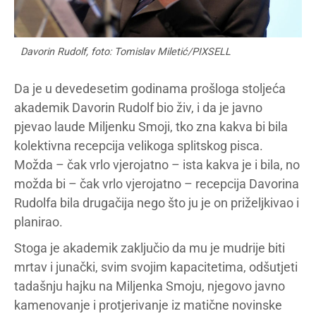
Davorin Rudolf, foto: Tomislav Miletić/PIXSELL
Da je u devedesetim godinama prošloga stoljeća
akademik Davorin Rudolf bio živ, i da je javno
pjevao laude Miljenku Smoji, tko zna kakva bi bila
kolektivna recepcija velikoga splitskog pisca.
Možda – čak vrlo vjerojatno – ista kakva je i bila, no
možda bi – čak vrlo vjerojatno – recepcija Davorina
Rudolfa bila drugačija nego što ju je on priželjkivao i
planirao.
Stoga je akademik zaključio da mu je mudrije biti
mrtav i junački, svim svojim kapacitetima, odšutjeti
tadašnju hajku na Miljenka Smoju, njegovo javno
kamenovanje i protjerivanje iz matične novinske