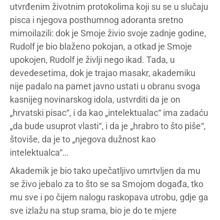
utvrđenim životnim protokolima koji su se u slučaju
pisca i njegova posthumnog adoranta sretno
mimoilazili: dok je Smoje živio svoje zadnje godine,
Rudolf je bio blaženo pokojan, a otkad je Smoje
upokojen, Rudolf je življi nego ikad. Tada, u
devedesetima, dok je trajao masakr, akademiku
nije padalo na pamet javno ustati u obranu svoga
kasnijeg novinarskog idola, ustvrditi da je on
„hrvatski pisac“, i da kao „intelektualac“ ima zadaću
„da bude usuprot vlasti“, i da je „hrabro to što piše“,
štoviše, da je to „njegova dužnost kao
intelektualca“…
Akademik je bio tako upečatljivo umrtvljen da mu
se živo jebalo za to što se sa Smojom događa, tko
mu sve i po čijem nalogu raskopava utrobu, gdje ga
sve izlažu na stup srama, bio je do te mjere