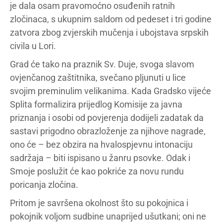
je dala osam pravomoćno osuđenih ratnih
zločinaca, s ukupnim saldom od pedeset i tri godine
zatvora zbog zvjerskih mučenja i ubojstava srpskih
civila u Lori.
Grad će tako na praznik Sv. Duje, svoga slavom
ovjenčanog zaštitnika, svečano pljunuti u lice
svojim preminulim velikanima. Kada Gradsko vijeće
Splita formalizira prijedlog Komisije za javna
priznanja i osobi od povjerenja dodijeli zadatak da
sastavi prigodno obrazloženje za njihove nagrade,
ono će – bez obzira na hvalospjevnu intonaciju
sadržaja – biti ispisano u žanru psovke. Odak i
Smoje poslužit će kao pokriće za novu rundu
poricanja zločina.
Pritom je savršena okolnost što su pokojnica i
pokojnik voljom sudbine unaprijed ušutkani; oni ne