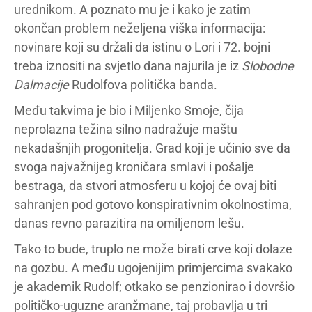
urednikom. A poznato mu je i kako je zatim
okončan problem neželjena viška informacija:
novinare koji su držali da istinu o Lori i 72. bojni
treba iznositi na svjetlo dana najurila je iz
Slobodne
Dalmacije
Rudolfova politička banda.
Među takvima je bio i Miljenko Smoje, čija
neprolazna težina silno nadražuje maštu
nekadašnjih progonitelja. Grad koji je učinio sve da
svoga najvažnijeg kroničara smlavi i pošalje
bestraga, da stvori atmosferu u kojoj će ovaj biti
sahranjen pod gotovo konspirativnim okolnostima,
danas revno parazitira na omiljenom lešu.
Tako to bude, truplo ne može birati crve koji dolaze
na gozbu. A među ugojenijim primjercima svakako
je akademik Rudolf; otkako se penzionirao i dovršio
političko-uguzne aranžmane, taj probavlja u tri