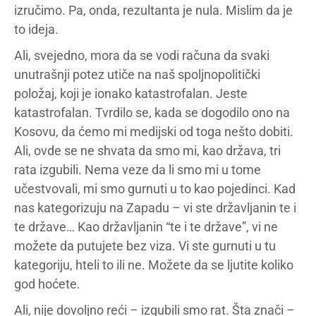
izručimo. Pa, onda, rezultanta je nula. Mislim da je
to ideja.
Ali, svejedno, mora da se vodi računa da svaki
unutrašnji potez utiče na naš spoljnopolitički
položaj, koji je ionako katastrofalan. Jeste
katastrofalan. Tvrdilo se, kada se dogodilo ono na
Kosovu, da ćemo mi medijski od toga nešto dobiti.
Ali, ovde se ne shvata da smo mi, kao država, tri
rata izgubili. Nema veze da li smo mi u tome
učestvovali, mi smo gurnuti u to kao pojedinci. Kad
nas kategorizuju na Zapadu – vi ste državljanin te i
te države… Kao državljanin “te i te države”, vi ne
možete da putujete bez viza. Vi ste gurnuti u tu
kategoriju, hteli to ili ne. Možete da se ljutite koliko
god hoćete.
Ali, nije dovoljno reći – izgubili smo rat. Šta znači –