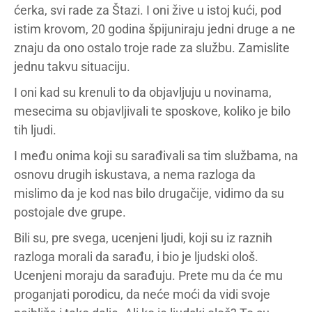
ćerka, svi rade za Štazi. I oni žive u istoj kući, pod
istim krovom, 20 godina špijuniraju jedni druge a ne
znaju da ono ostalo troje rade za službu. Zamislite
jednu takvu situaciju.
I oni kad su krenuli to da objavljuju u novinama,
mesecima su objavljivali te sposkove, koliko je bilo
tih ljudi.
I među onima koji su sarađivali sa tim službama, na
osnovu drugih iskustava, a nema razloga da
mislimo da je kod nas bilo drugačije, vidimo da su
postojale dve grupe.
Bili su, pre svega, ucenjeni ljudi, koji su iz raznih
razloga morali da sarađu, i bio je ljudski ološ.
Ucenjeni moraju da sarađuju. Prete mu da će mu
proganjati porodicu, da neće moći da vidi svoje