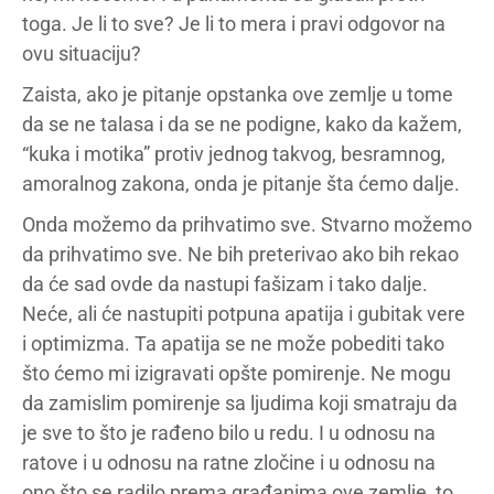
toga. Je li to sve? Je li to mera i pravi odgovor na
ovu situaciju?
Zaista, ako je pitanje opstanka ove zemlje u tome
da se ne talasa i da se ne podigne, kako da kažem,
“kuka i motika” protiv jednog takvog, besramnog,
amoralnog zakona, onda je pitanje šta ćemo dalje.
Onda možemo da prihvatimo sve. Stvarno možemo
da prihvatimo sve. Ne bih preterivao ako bih rekao
da će sad ovde da nastupi fašizam i tako dalje.
Neće, ali će nastupiti potpuna apatija i gubitak vere
i optimizma. Ta apatija se ne može pobediti tako
što ćemo mi izigravati opšte pomirenje. Ne mogu
da zamislim pomirenje sa ljudima koji smatraju da
je sve to što je rađeno bilo u redu. I u odnosu na
ratove i u odnosu na ratne zločine i u odnosu na
ono što se radilo prema građanima ove zemlje, to