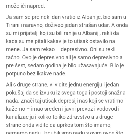
može ići napred.
Ja sam se pre neki dan vratio iz Albanije, bio sam u
Tirani i naravno, doživeo jedan strašan udar. A onda
su mi prijatelji koji su bili ranije u Albaniji, rekli da
kada su me pitali kakav je to utisak ostavilo na
mene. Ja sam rekao – depresivno. Oni su rekli –
tačno. Ovo je depresivno ali je samo depresivno a
pre šest, sedam godina je bilo užasavajuće. Bilo je
potpuno bez ikakve nade.
Ali s druge strane, vi vidite jednu energiju i jedan
pokušaj da se izvuku iz svega toga i postoji snažna
nada. Znači taj utisak depresiji nas koji se vratimo i
kažemo – imao sređen i javni prevoz i vodovod i
kanalizaciju i koliko-toliko zdravstvo a s druge
strane onda vidite da uprkos tom što imamo,
nemamo nadu. Izgubili smo nadu s ovim ovde što