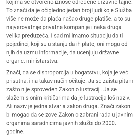
kojima se otvoreno iznose određene državne tajne.
To znači da je očigledno jedan broj ljudi koje Služba
više ne može da plaća našao druge platiše, a to su
najverovatnije privatne kompanije i neka druga
velika preduzeća. I sad mi imamo situaciju da ti
pojedinci, koji su u stanju da ih plate, oni mogu od
njih da uzmu informacije, da ucenjuju državne
organe, ministarstva.
Znači, da se disproporcija u bogatstvu, koja je već
prisutna, i na takav način očituje. Ja se zaista pitam
zašto nije sproveden Zakon o lustraciji. Ja se
slažem s onim kritičarima da je lustracija loš naziv.
Ali naziv je jedna stvar a zakon druga. Znači zakon
bi mogao da se zove Zakon o zabrani rada u javnim
organima saradnicima javnih službi do 2000.
godine.