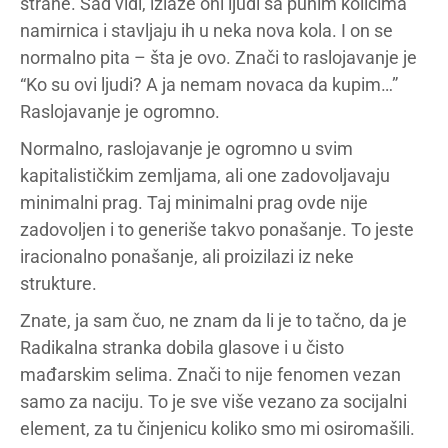
strane. Sad vidi, izlaze oni ljudi sa punim kolicima
namirnica i stavljaju ih u neka nova kola. I on se
normalno pita – šta je ovo. Znači to raslojavanje je
“Ko su ovi ljudi? A ja nemam novaca da kupim…”
Raslojavanje je ogromno.
Normalno, raslojavanje je ogromno u svim
kapitalističkim zemljama, ali one zadovoljavaju
minimalni prag. Taj minimalni prag ovde nije
zadovoljen i to generiše takvo ponašanje. To jeste
iracionalno ponašanje, ali proizilazi iz neke
strukture.
Znate, ja sam čuo, ne znam da li je to tačno, da je
Radikalna stranka dobila glasove i u čisto
mađarskim selima. Znači to nije fenomen vezan
samo za naciju. To je sve više vezano za socijalni
element, za tu činjenicu koliko smo mi osiromašili.