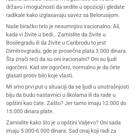
državu i mogućnosti da sedite u opoziciji i gledate
radikale kako izglasavaju savez sa Belorusijom.
Naše biračko telo je nesumnjivo iracionalno. Ali,
kada vi živite u bedi… Zamislite da živite u
Bosilegradu ili da živite u Caribrodu to jest
Dimitrovgradu, gde je prosečna plata 3.000 dinara.
Šta znači reći da su oni iracionalni? Oni su ljudi
ogorčeni. Kad ste ogorčeni, normalno je da ćete
glasati protiv bilo koje vlasti.
Mi smo prvi put u situaciji da se ljudi u unutrašnjosti
biju da budu nastavnici u školama ili da rade u
opštini kao ćate. Zašto? Jer tamo imaju 12.000 do
15.000 dinara plate.
Zamislite kako što je u opštini Valjevo? Oni sada
imaju 5.000-6.000 dinara. Sad onaj koji radi za