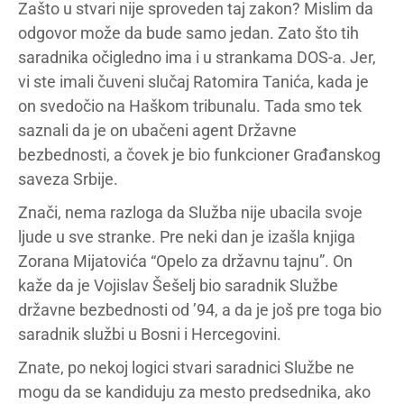
Zašto u stvari nije sproveden taj zakon? Mislim da
odgovor može da bude samo jedan. Zato što tih
saradnika očigledno ima i u strankama DOS-a. Jer,
vi ste imali čuveni slučaj Ratomira Tanića, kada je
on svedočio na Haškom tribunalu. Tada smo tek
saznali da je on ubačeni agent Državne
bezbednosti, a čovek je bio funkcioner Građanskog
saveza Srbije.
Znači, nema razloga da Služba nije ubacila svoje
ljude u sve stranke. Pre neki dan je izašla knjiga
Zorana Mijatovića “Opelo za državnu tajnu”. On
kaže da je Vojislav Šešelj bio saradnik Službe
državne bezbednosti od ’94, a da je još pre toga bio
saradnik službi u Bosni i Hercegovini.
Znate, po nekoj logici stvari saradnici Službe ne
mogu da se kandiduju za mesto predsednika, ako