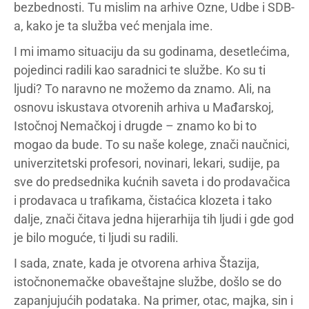
bezbednosti. Tu mislim na arhive Ozne, Udbe i SDB-
a, kako je ta služba već menjala ime.
I mi imamo situaciju da su godinama, desetlećima,
pojedinci radili kao saradnici te službe. Ko su ti
ljudi? To naravno ne možemo da znamo. Ali, na
osnovu iskustava otvorenih arhiva u Mađarskoj,
Istočnoj Nemačkoj i drugde – znamo ko bi to
mogao da bude. To su naše kolege, znači naučnici,
univerzitetski profesori, novinari, lekari, sudije, pa
sve do predsednika kućnih saveta i do prodavačica
i prodavaca u trafikama, čistaćica klozeta i tako
dalje, znači čitava jedna hijerarhija tih ljudi i gde god
je bilo moguće, ti ljudi su radili.
I sada, znate, kada je otvorena arhiva Štazija,
istočnonemačke obaveštajne službe, došlo se do
zapanjujućih podataka. Na primer, otac, majka, sin i