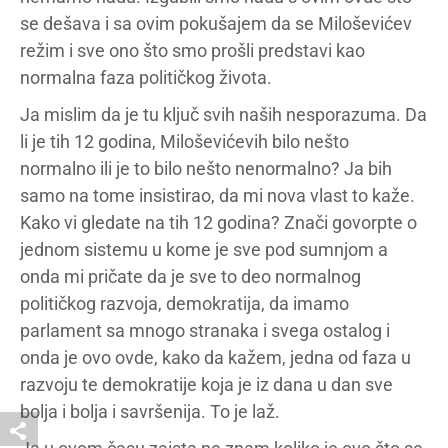
se dešava i sa ovim pokušajem da se Miloševićev
režim i sve ono što smo prošli predstavi kao
normalna faza političkog života.
Ja mislim da je tu ključ svih naših nesporazuma. Da
li je tih 12 godina, Miloševićevih bilo nešto
normalno ili je to bilo nešto nenormalno? Ja bih
samo na tome insistirao, da mi nova vlast to kaže.
Kako vi gledate na tih 12 godina? Znači govorpte o
jednom sistemu u kome je sve pod sumnjom a
onda mi pričate da je sve to deo normalnog
političkog razvoja, demokratija, da imamo
parlament sa mnogo stranaka i svega ostalog i
onda je ovo ovde, kako da kažem, jedna od faza u
razvoju te demokratije koja je iz dana u dan sve
bolja i bolja i savršenija. To je laž.