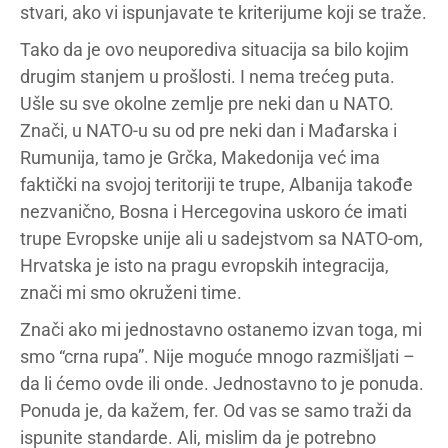
stvari, ako vi ispunjavate te kriterijume koji se traže.
Tako da je ovo neuporediva situacija sa bilo kojim
drugim stanjem u prošlosti. I nema trećeg puta.
Ušle su sve okolne zemlje pre neki dan u NATO.
Znači, u NATO-u su od pre neki dan i Mađarska i
Rumunija, tamo je Grčka, Makedonija već ima
faktički na svojoj teritoriji te trupe, Albanija takođe
nezvanično, Bosna i Hercegovina uskoro će imati
trupe Evropske unije ali u sadejstvom sa NATO-om,
Hrvatska je isto na pragu evropskih integracija,
znači mi smo okruženi time.
Znači ako mi jednostavno ostanemo izvan toga, mi
smo “crna rupa”. Nije moguće mnogo razmišljati –
da li ćemo ovde ili onde. Jednostavno to je ponuda.
Ponuda je, da kažem, fer. Od vas se samo traži da
ispunite standarde. Ali, mislim da je potrebno