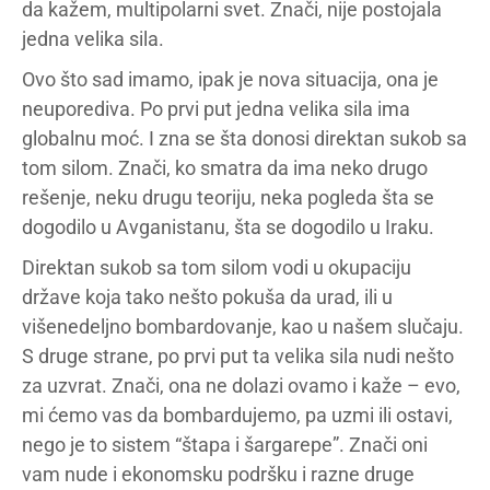
da kažem, multipolarni svet. Znači, nije postojala
jedna velika sila.
Ovo što sad imamo, ipak je nova situacija, ona je
neuporediva. Po prvi put jedna velika sila ima
globalnu moć. I zna se šta donosi direktan sukob sa
tom silom. Znači, ko smatra da ima neko drugo
rešenje, neku drugu teoriju, neka pogleda šta se
dogodilo u Avganistanu, šta se dogodilo u Iraku.
Direktan sukob sa tom silom vodi u okupaciju
države koja tako nešto pokuša da urad, ili u
višenedeljno bombardovanje, kao u našem slučaju.
S druge strane, po prvi put ta velika sila nudi nešto
za uzvrat. Znači, ona ne dolazi ovamo i kaže – evo,
mi ćemo vas da bombardujemo, pa uzmi ili ostavi,
nego je to sistem “štapa i šargarepe”. Znači oni
vam nude i ekonomsku podršku i razne druge