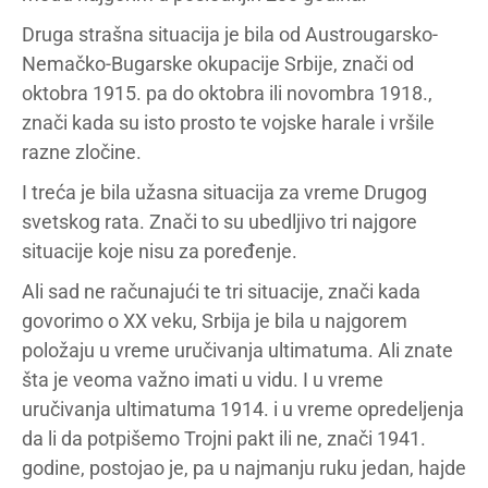
Druga strašna situacija je bila od Austrougarsko-
Nemačko-Bugarske okupacije Srbije, znači od
oktobra 1915. pa do oktobra ili novombra 1918.,
znači kada su isto prosto te vojske harale i vršile
razne zločine.
I treća je bila užasna situacija za vreme Drugog
svetskog rata. Znači to su ubedljivo tri najgore
situacije koje nisu za poređenje.
Ali sad ne računajući te tri situacije, znači kada
govorimo o XX veku, Srbija je bila u najgorem
položaju u vreme uručivanja ultimatuma. Ali znate
šta je veoma važno imati u vidu. I u vreme
uručivanja ultimatuma 1914. i u vreme opredeljenja
da li da potpišemo Trojni pakt ili ne, znači 1941.
godine, postojao je, pa u najmanju ruku jedan, hajde