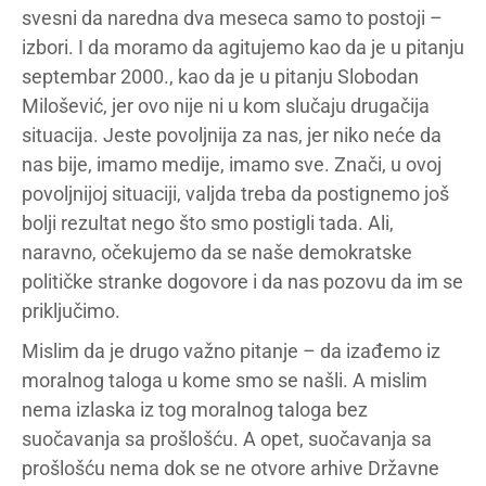
svesni da naredna dva meseca samo to postoji –
izbori. I da moramo da agitujemo kao da je u pitanju
septembar 2000., kao da je u pitanju Slobodan
Milošević, jer ovo nije ni u kom slučaju drugačija
situacija. Jeste povoljnija za nas, jer niko neće da
nas bije, imamo medije, imamo sve. Znači, u ovoj
povoljnijoj situaciji, valjda treba da postignemo još
bolji rezultat nego što smo postigli tada. Ali,
naravno, očekujemo da se naše demokratske
političke stranke dogovore i da nas pozovu da im se
priključimo.
Mislim da je drugo važno pitanje – da izađemo iz
moralnog taloga u kome smo se našli. A mislim
nema izlaska iz tog moralnog taloga bez
suočavanja sa prošlošću. A opet, suočavanja sa
prošlošću nema dok se ne otvore arhive Državne