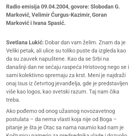
Radio emisija 09.04.2004, govore: Slobodan G.
Marković, Velimir Ćurgus-Kazimir, Goran
Marković i Ivana Spasić.
Svetlana Lukić:
Dobar dan vam želim. Znam da je
Veliki petak, ali ulice su toliko puste da izgleda kao
da su zauvek napuštene. Kao da se Srbi na
današnji dan ne sećaju raspeća Hristovog nego se i
sami kolektivno spremaju za krst. Meni je najdraži
onaj Isus iz četvrtog jevanđelja, gde je predstavljen
više kao logos, kao svetski razum. Taj nam čika
treba.
Ako pođemo od onog užasnog novozavetnog
postulata – da nema vlasti koja nije od Boga –
pitanje je šta je Otac sa nama naumio kad nam je
Koštunicu namerio za predsednika vlade i dozvolio