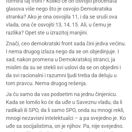
formira taj front? Koliko će on osvojiti procenata
glasova više nego što je osvojio Demokratska
stranka? Ako je ona osvojila 11, i da se sruši ova
vlada, ona će osvojiti 13, 14, 15. Ali, u čemu je
razlika? Opet ste u izrazitoj manjini.
Znači, ceo demokratski front sada čini jedva većinu.
I nema drugog izlaza nego da se on objedinjuje. I
sad, nakon promena u Demokratskoj stranci, ja
mislim da su se stekli svi uslovi da se on objedini i
da svi racionalni i razumni ljudi treba da deluju u
tom pravcu. Nema drugog rešenja.
Ja ću samo da vas podsetim na jednu činjenicu.
Kada se lomilo ko će da uđe u Saveznu vladu, da li
radikali ili SPO, da li samo SPO, onda su mnogi rekli,
mnogi nezavisni intelektualci – a pa svejedno je. Ko
uđe sa socijalistima, on je njihov. Pa, nije svejedno.