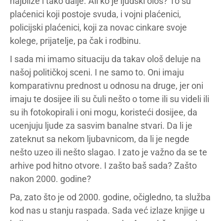
najbliže i tako dalje. Ali ko je ljudski ološ? To su
plaćenici koji postoje svuda, i vojni plaćenici,
policijski plaćenici, koji za novac cinkare svoje
kolege, prijatelje, pa čak i rodbinu.
I sada mi imamo situaciju da takav ološ deluje na
našoj političkoj sceni. I ne samo to. Oni imaju
komparativnu prednost u odnosu na druge, jer oni
imaju te dosijee ili su čuli nešto o tome ili su videli ili
su ih fotokopirali i oni mogu, koristeći dosijee, da
ucenjuju ljude za sasvim banalne stvari. Da li je
zateknut sa nekom ljubavnicom, da li je negde
nešto uzeo ili nešto slagao. I zato je važno da se te
arhive pod hitno otvore. I zašto baš sada? Zašto
nakon 2000. godine?
Pa, zato što je od 2000. godine, očigledno, ta služba
kod nas u stanju raspada. Sada već izlaze knjige u