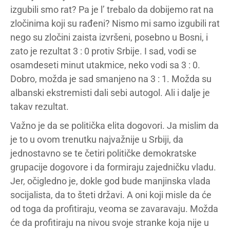
izgubili smo rat? Pa je l’ trebalo da dobijemo rat na
zločinima koji su rađeni? Nismo mi samo izgubili rat
nego su zločini zaista izvršeni, posebno u Bosni, i
zato je rezultat 3 : 0 protiv Srbije. I sad, vodi se
osamdeseti minut utakmice, neko vodi sa 3 : 0.
Dobro, možda je sad smanjeno na 3 : 1. Možda su
albanski ekstremisti dali sebi autogol. Ali i dalje je
takav rezultat.
Važno je da se politička elita dogovori. Ja mislim da
je to u ovom trenutku najvažnije u Srbiji, da
jednostavno se te četiri političke demokratske
grupacije dogovore i da formiraju zajedničku vladu.
Jer, očigledno je, dokle god bude manjinska vlada
socijalista, da to šteti državi. A oni koji misle da će
od toga da profitiraju, veoma se zavaravaju. Možda
će da profitiraju na nivou svoje stranke koja nije u