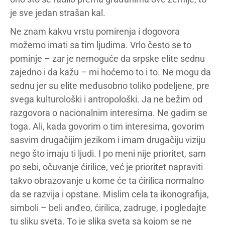
je sve jedan strašan kal.
Ne znam kakvu vrstu pomirenja i dogovora
možemo imati sa tim ljudima. Vrlo često se to
pominje – zar je nemoguće da srpske elite sednu
zajedno i da kažu – mi hoćemo to i to. Ne mogu da
sednu jer su elite međusobno toliko podeljene, pre
svega kulturološki i antropološki. Ja ne bežim od
razgovora o nacionalnim interesima. Ne gadim se
toga. Ali, kada govorim o tim interesima, govorim
sasvim drugačijim jezikom i imam drugačiju viziju
nego što imaju ti ljudi. I po meni nije prioritet, sam
po sebi, očuvanje ćirilice, već je prioritet napraviti
takvo obrazovanje u kome će ta ćirilica normalno
da se razvija i opstane. Mislim cela ta ikonografija,
simboli – beli anđeo, ćirilica, zadruge, i pogledajte
tu sliku sveta. To je slika sveta sa kojom se ne