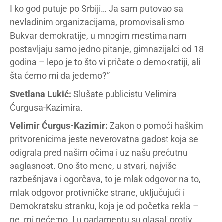
I ko god putuje po Srbiji… Ja sam putovao sa
nevladinim organizacijama, promovisali smo
Bukvar demokratije, u mnogim mestima nam
postavljaju samo jedno pitanje, gimnazijalci od 18
godina – lepo je to što vi pričate o demokratiji, ali
šta ćemo mi da jedemo?”
Svetlana Lukić:
Slušate publicistu Velimira
Ćurgusa-Kazimira.
Velimir Ćurgus-Kazimir:
Zakon o pomoći haškim
pritvorenicima jeste neverovatna gadost koja se
odigrala pred našim očima i uz našu prećutnu
saglasnost. Ono što mene, u stvari, najviše
razbešnjava i ogorčava, to je mlak odgovor na to,
mlak odgovor protivničke strane, uključujući i
Demokratsku stranku, koja je od početka rekla –
ne, mi nećemo. I u parlamentu su glasali protiv