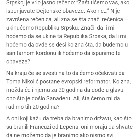
Srpskoj je vrlo jasno rečeno: “Zaštitićemo vas, ako
ispunjavate Dejtonske obaveze. Ako ne…” Nije
završena rečenica, ali zna se šta znači rečenica –
ukinućemo Republiku Srpsku. Znači, da li mi
hoćemo da se ukine ta Republika Srpska, da li mi
hoćemo da ovde se desi ko zna šta, da budemo u
sanitarnom kordonu ili hoćemo da ispunimo te
obaveze?
Na kraju će se svesti na to da ćemo očekivati da
Toma Nikolić postane evropski reformator. Ko zna,
možda će i njemu za 20 godina da dođe u glavu
ono što je došlo Sanaderu. Ali, šta ćemo mi da
radimo tih 20 godina?
A oni koji kažu da treba da branimo državu, kao što
su branili Francuzi od Lepena, oni moraju da shvate
da ne možemo da je branimo ako nismo svi