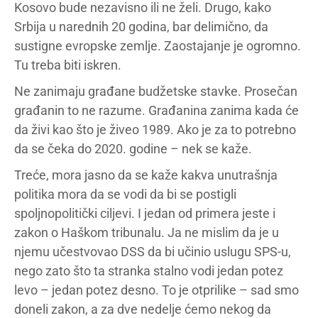
Kosovo bude nezavisno ili ne želi. Drugo, kako
Srbija u narednih 20 godina, bar delimično, da
sustigne evropske zemlje. Zaostajanje je ogromno.
Tu treba biti iskren.
Ne zanimaju građane budžetske stavke. Prosečan
građanin to ne razume. Građanina zanima kada će
da živi kao što je živeo 1989. Ako je za to potrebno
da se čeka do 2020. godine – nek se kaže.
Treće, mora jasno da se kaže kakva unutrašnja
politika mora da se vodi da bi se postigli
spoljnopolitički ciljevi. I jedan od primera jeste i
zakon o Haškom tribunalu. Ja ne mislim da je u
njemu učestvovao DSS da bi učinio uslugu SPS-u,
nego zato što ta stranka stalno vodi jedan potez
levo – jedan potez desno. To je otprilike – sad smo
doneli zakon, a za dve nedelje ćemo nekog da