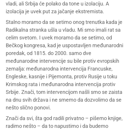
vladi, ali Srbija će polako da tone u izolaciju. A
izolacija je uvek put za jačanje ekstremista.
Stalno moramo da se setimo onog trenutka kada je
Radikalna stranka ušla u vladu. Mi smo imali rat sa
celim svetom. I uvek moramo da se setimo, od
Bečkog kongresa, kad je uspostavljen međunarodni
poredak, od 1815. do 2000. samo dve
međunarodne intervencije su bile protiv evropskih
zemalja: međunarodna intervencija Francuske,
Engleske, kasnije i Pijemonta, protiv Rusije u toku
Krimskog rata i međunarodna intervencija protiv
Srbije. Znači, tom intervencijom našli smo se zaista
na dnu svih država i ne smemo da dozvolimo da se
nešto slično ponovi.
Znači da svi, šta god radili privatno – pišemo knjige,
radimo nešto – da to napustimo i da budemo