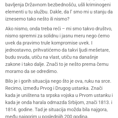
bavljenja Državnom bezbednošću, ušli kriminogeni
elementi u tu službu. Dakle, da l’ smo mi u stanju da
iznesemo tako nešto ili nismo?
Ako nismo, onda treba reći – mi smo takvo društvo,
nismo spremni za solidnu i jasnu meru nego ćemo
uvek da pravimo trule kompromise uvek. I
jednostavno, prihvatićemo da takvi ljudi mešetare,
budu svuda, utiču na vlast, utiču na današnje
zakone i tako dalje. Znači to je nešto prema čemu
moramo da se odredimo.
Bilo je i gorih situacija nego što je ova, ruku na srce.
Recimo, između Prvog i Drugog ustanka. Znači
kada je uništena ta srpska vojska u Prvom ustanku i
kada je onda harala odmazda Srbijom, znači 1813. i
1814. godine. Tad je situacija možda bila najgora,
među najgorim u poslednjih 200 godina.