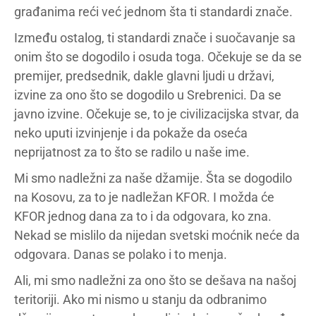
građanima reći već jednom šta ti standardi znače.
Između ostalog, ti standardi znače i suočavanje sa
onim što se dogodilo i osuda toga. Očekuje se da se
premijer, predsednik, dakle glavni ljudi u državi,
izvine za ono što se dogodilo u Srebrenici. Da se
javno izvine. Očekuje se, to je civilizacijska stvar, da
neko uputi izvinjenje i da pokaže da oseća
neprijatnost za to što se radilo u naše ime.
Mi smo nadležni za naše džamije. Šta se dogodilo
na Kosovu, za to je nadležan KFOR. I možda će
KFOR jednog dana za to i da odgovara, ko zna.
Nekad se mislilo da nijedan svetski moćnik neće da
odgovara. Danas se polako i to menja.
Ali, mi smo nadležni za ono što se dešava na našoj
teritoriji. Ako mi nismo u stanju da odbranimo