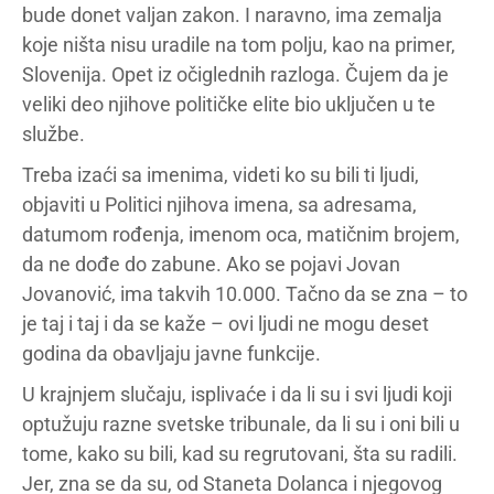
bude donet valjan zakon. I naravno, ima zemalja
koje ništa nisu uradile na tom polju, kao na primer,
Slovenija. Opet iz očiglednih razloga. Čujem da je
veliki deo njihove političke elite bio uključen u te
službe.
Treba izaći sa imenima, videti ko su bili ti ljudi,
objaviti u Politici njihova imena, sa adresama,
datumom rođenja, imenom oca, matičnim brojem,
da ne dođe do zabune. Ako se pojavi Jovan
Jovanović, ima takvih 10.000. Tačno da se zna – to
je taj i taj i da se kaže – ovi ljudi ne mogu deset
godina da obavljaju javne funkcije.
U krajnjem slučaju, isplivaće i da li su i svi ljudi koji
optužuju razne svetske tribunale, da li su i oni bili u
tome, kako su bili, kad su regrutovani, šta su radili.
Jer, zna se da su, od Staneta Dolanca i njegovog