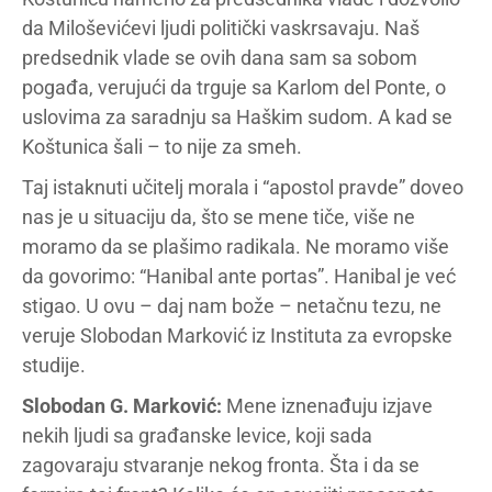
da Miloševićevi ljudi politički vaskrsavaju. Naš
predsednik vlade se ovih dana sam sa sobom
pogađa, verujući da trguje sa Karlom del Ponte, o
uslovima za saradnju sa Haškim sudom. A kad se
Koštunica šali – to nije za smeh.
Taj istaknuti učitelj morala i “apostol pravde” doveo
nas je u situaciju da, što se mene tiče, više ne
moramo da se plašimo radikala. Ne moramo više
da govorimo: “Hanibal ante portas”. Hanibal je već
stigao. U ovu – daj nam bože – netačnu tezu, ne
veruje Slobodan Marković iz Instituta za evropske
studije.
Slobodan G. Marković:
Mene iznenađuju izjave
nekih ljudi sa građanske levice, koji sada
zagovaraju stvaranje nekog fronta. Šta i da se