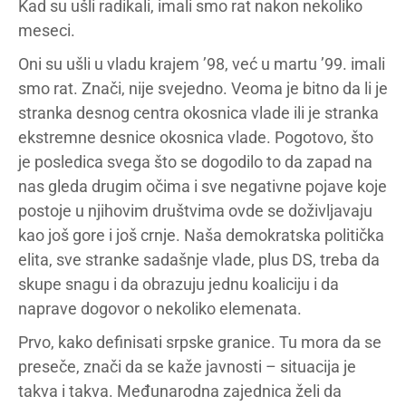
Kad su ušli radikali, imali smo rat nakon nekoliko
meseci.
Oni su ušli u vladu krajem ’98, već u martu ’99. imali
smo rat. Znači, nije svejedno. Veoma je bitno da li je
stranka desnog centra okosnica vlade ili je stranka
ekstremne desnice okosnica vlade. Pogotovo, što
je posledica svega što se dogodilo to da zapad na
nas gleda drugim očima i sve negativne pojave koje
postoje u njihovim društvima ovde se doživljavaju
kao još gore i još crnje. Naša demokratska politička
elita, sve stranke sadašnje vlade, plus DS, treba da
skupe snagu i da obrazuju jednu koaliciju i da
naprave dogovor o nekoliko elemenata.
Prvo, kako definisati srpske granice. Tu mora da se
preseče, znači da se kaže javnosti – situacija je
takva i takva. Međunarodna zajednica želi da