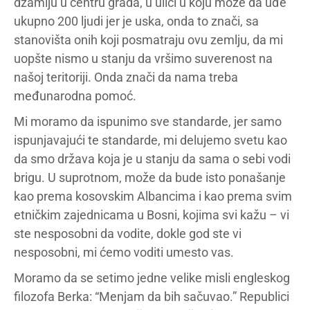
džamiju u centru grada, u ulici u koju može da uđe
ukupno 200 ljudi jer je uska, onda to znači, sa
stanovišta onih koji posmatraju ovu zemlju, da mi
uopšte nismo u stanju da vršimo suverenost na
našoj teritoriji. Onda znači da nama treba
međunarodna pomoć.
Mi moramo da ispunimo sve standarde, jer samo
ispunjavajući te standarde, mi delujemo svetu kao
da smo država koja je u stanju da sama o sebi vodi
brigu. U suprotnom, može da bude isto ponašanje
kao prema kosovskim Albancima i kao prema svim
etničkim zajednicama u Bosni, kojima svi kažu – vi
ste nesposobni da vodite, dokle god ste vi
nesposobni, mi ćemo voditi umesto vas.
Moramo da se setimo jedne velike misli engleskog
filozofa Berka: “Menjam da bih sačuvao.” Republici