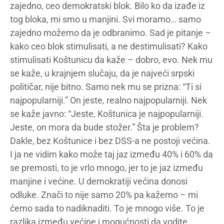
zajedno, ceo demokratski blok. Bilo ko da izađe iz
tog bloka, mi smo u manjini. Svi moramo… samo
zajedno možemo da je odbranimo. Sad je pitanje –
kako ceo blok stimulisati, a ne destimulisati? Kako
stimulisati Koštunicu da kaže – dobro, evo. Nek mu
se kaže, u krajnjem slučaju, da je najveći srpski
političar, nije bitno. Samo nek mu se prizna: “Ti si
najpopularniji.” On jeste, realno najpopularniji. Nek
se kaže javno: “Jeste, Koštunica je najpopularniji.
Jeste, on mora da bude stožer.” Šta je problem?
Dakle, bez Koštunice i bez DSS-a ne postoji većina.
I ja ne vidim kako može taj jaz između 40% i 60% da
se premosti, to je vrlo mnogo, jer to je jaz između
manjine i većine. U demokratiji većina donosi
odluke. Znači to nije samo 20% pa kažemo – mi
ćemo sada to nadiknaditi. To je mnogo više. To je
razlika između većine i mogućnosti da vodite