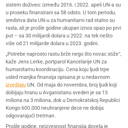
sistem doživeo: između 2016. i 2022. apeli UN-a su
u proseku finansirani sa 58 odsto. U tom periodu,
sredstva data UN-u za humanitarni rad stalno su
rasla, ali je prošle godine ukupan iznos opao po prvi
put – sa 30 milijardi dolara u 2022. na tek nešto
više od 21 milijarde dolara u 2023. godini.
„Potrebe naprosto rastu brže nego što novac stiže“,
kaže Jens Lerke, portparol Kancelarije UN za
humanitarnu koordinaciju. Cena koju ljudi trpe
usled manjka finansija opisana je u nedavnom
izveštaju
UN. Od maja do novembra, broj ljudi koji
dobijaju hranu u Avganistanu sveden je sa 13
miliona na 3 miliona, dok u Demokratskoj Republici
Kongo 600.000 neuhranjene dece ne dobija
odgovarajući tretman.
Prošle godine, neizvesnost finansija dovela je