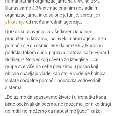
humanitarnim organizacijama sa 0,4% na 25%.
Danas samo 3,3% ide nacionalnim nevladinim
organizacijama, iako su one jeftinije, spretnije i
efikasnije
od međunarodnih agencija.
Uprkos suočavanju sa višedimenzionalnim
produženim krizama, još uvek imamo agencije za
pomoć koje su osmišljene da pruže kratkoročnu
podršku tokom suša, poplava i ratova, kaže Eduard
Rodijer, iz Norveškog saveta za izbeglice. Ove
grupe sve više na sebe preuzimaju posao koji
obično obavljaju vlade, kao što je vođenje bolnica,
isplata socijalne pomoći i popravka vodovodnih
sistema.
„Dolazimo da spasavamo živote i u trenutku kada
biste očekivali da odemo, ne možemo, jer niko drugi
ne radi i ne možemo da napustimo ljude“, kaže