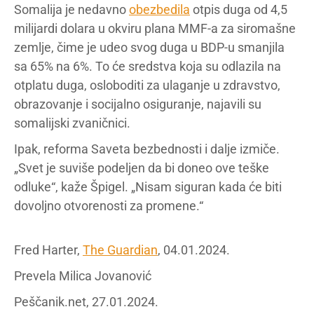
Somalija je nedavno
obezbedila
otpis duga od 4,5
milijardi dolara u okviru plana MMF-a za siromašne
zemlje, čime je udeo svog duga u BDP-u smanjila
sa 65% na 6%. To će sredstva koja su odlazila na
otplatu duga, osloboditi za ulaganje u zdravstvo,
obrazovanje i socijalno osiguranje, najavili su
somalijski zvaničnici.
Ipak, reforma Saveta bezbednosti i dalje izmiče.
„Svet je suviše podeljen da bi doneo ove teške
odluke“, kaže Špigel. „Nisam siguran kada će biti
dovoljno otvorenosti za promene.“
Fred Harter,
The Guardian
, 04.01.2024.
Prevela Milica Jovanović
Peščanik.net, 27.01.2024.