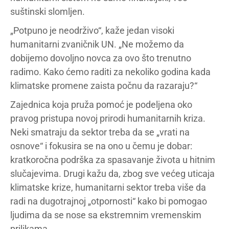
suštinski slomljen.
„Potpuno je neodrživo“, kaže jedan visoki
humanitarni zvaničnik UN. „Ne možemo da
dobijemo dovoljno novca za ovo što trenutno
radimo. Kako ćemo raditi za nekoliko godina kada
klimatske promene zaista počnu da razaraju?“
Zajednica koja pruža pomoć je podeljena oko
pravog pristupa novoj prirodi humanitarnih kriza.
Neki smatraju da sektor treba da se „vrati na
osnove“ i fokusira se na ono u čemu je dobar:
kratkoročna podrška za spasavanje života u hitnim
slučajevima. Drugi kažu da, zbog sve većeg uticaja
klimatske krize, humanitarni sektor treba više da
radi na dugotrajnoj „otpornosti“ kako bi pomogao
ljudima da se nose sa ekstremnim vremenskim
prilikama.