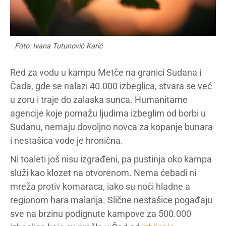
Foto: Ivana Tutunović Karić
Red za vodu u kampu Metče na granici Sudana i
Čada, gde se nalazi 40.000 izbeglica, stvara se već
u zoru i traje do zalaska sunca. Humanitarne
agencije koje pomažu ljudima izbeglim od borbi u
Sudanu, nemaju dovoljno novca za kopanje bunara
i nestašica vode je hronična.
Ni toaleti još nisu izgrađeni, pa pustinja oko kampa
služi kao klozet na otvorenom. Nema ćebadi ni
mreža protiv komaraca, iako su noći hladne a
regionom hara malarija. Slične nestašice pogađaju
sve na brzinu podignute kampove za 500.000