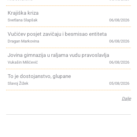
Krajiška kriza
Svetlana Slapšak
06/08/2026
Vučićev posjet zavičaju i besmisao entiteta
Dragan Markovina
06/08/2026
Jovina gimnazija u raljama vudu pravoslavlja
Vukašin Milićević
06/08/2026
To je dostojanstvo, glupane
Slavoj Žižek
05/08/2026
Dalje