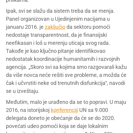
Ipak, svi se slažu da sistem treba da se menja.
Panel organizovan u Ujedinjenim nacijama u
januaru 2016. je
zaključio
da sektoru pomoći
nedostaje transparentnost, da je finansijski
neefikasan i loš u merenju uticaja svog rada.
Takođe je kao ključno pitanje identifikovao
nedostatak koordinacije humanitarnih i razvojnih
agencija. „Skoro svi sa kojima smo razgovarali kažu
da više novca neće rešiti sve probleme, a možda će
čak i učvrstiti neke od trenutnih disfunkcija“, navodi
se u izveštaju.
Međutim, malo je urađeno da se to popravi. U maju
2016, na istorijskoj
konferenciji
UN sa 9.000
delegata doneto je obećanje da će se do 2020.
povećati udeo pomoći koja se daje lokalnim