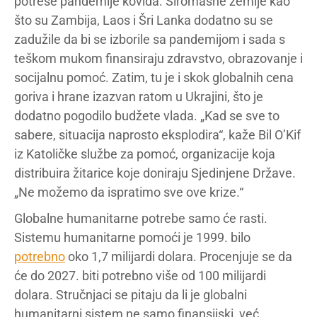
potrese pandemije kovida. Siromašne zemlje kao
što su Zambija, Laos i Šri Lanka dodatno su se
zadužile da bi se izborile sa pandemijom i sada s
teškom mukom finansiraju zdravstvo, obrazovanje i
socijalnu pomoć. Zatim, tu je i skok globalnih cena
goriva i hrane izazvan ratom u Ukrajini, što je
dodatno pogodilo budžete vlada. „Kad se sve to
sabere, situacija naprosto eksplodira“, kaže Bil O’Kif
iz Katoličke službe za pomoć, organizacije koja
distribuira žitarice koje doniraju Sjedinjene Države.
„Ne možemo da ispratimo sve ove krize.“
Globalne humanitarne potrebe samo će rasti.
Sistemu humanitarne pomoći je 1999. bilo
potrebno
oko 1,7 milijardi dolara. Procenjuje se da
će do 2027. biti potrebno više od 100 milijardi
dolara. Stručnjaci se pitaju da li je globalni
humanitarni sistem ne samo finansijski, već