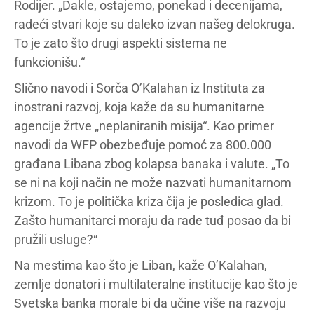
Rodijer. „Dakle, ostajemo, ponekad i decenijama,
radeći stvari koje su daleko izvan našeg delokruga.
To je zato što drugi aspekti sistema ne
funkcionišu.“
Slično navodi i Sorča O’Kalahan iz Instituta za
inostrani razvoj, koja kaže da su humanitarne
agencije žrtve „neplaniranih misija“. Kao primer
navodi da WFP obezbeđuje pomoć za 800.000
građana Libana zbog kolapsa banaka i valute. „To
se ni na koji način ne može nazvati humanitarnom
krizom. To je politička kriza čija je posledica glad.
Zašto humanitarci moraju da rade tuđ posao da bi
pružili usluge?“
Na mestima kao što je Liban, kaže O’Kalahan,
zemlje donatori i multilateralne institucije kao što je
Svetska banka morale bi da učine više na razvoju