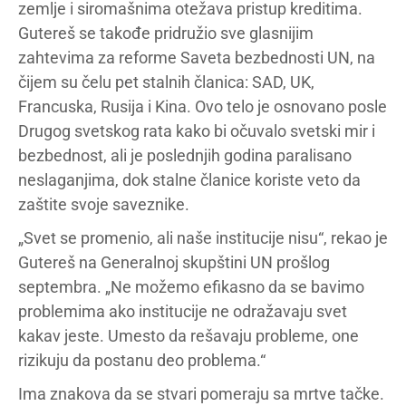
zemlje i siromašnima otežava pristup kreditima.
Gutereš se takođe pridružio sve glasnijim
zahtevima za reforme Saveta bezbednosti UN, na
čijem su čelu pet stalnih članica: SAD, UK,
Francuska, Rusija i Kina. Ovo telo je osnovano posle
Drugog svetskog rata kako bi očuvalo svetski mir i
bezbednost, ali je poslednjih godina paralisano
neslaganjima, dok stalne članice koriste veto da
zaštite svoje saveznike.
„Svet se promenio, ali naše institucije nisu“, rekao je
Gutereš na Generalnoj skupštini UN prošlog
septembra. „Ne možemo efikasno da se bavimo
problemima ako institucije ne odražavaju svet
kakav jeste. Umesto da rešavaju probleme, one
rizikuju da postanu deo problema.“
Ima znakova da se stvari pomeraju sa mrtve tačke.