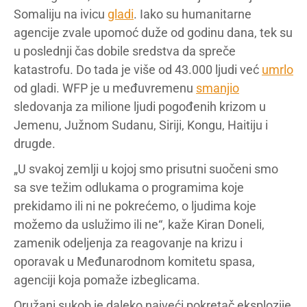
Somaliju na ivicu
gladi
. Iako su humanitarne
agencije zvale upomoć duže od godinu dana, tek su
u poslednji čas dobile sredstva da spreče
katastrofu. Do tada je više od 43.000 ljudi već
umrlo
od gladi. WFP je u međuvremenu
smanjio
sledovanja za milione ljudi pogođenih krizom u
Jemenu, Južnom Sudanu, Siriji, Kongu, Haitiju i
drugde.
„U svakoj zemlji u kojoj smo prisutni suočeni smo
sa sve težim odlukama o programima koje
prekidamo ili ni ne pokrećemo, o ljudima koje
možemo da uslužimo ili ne“, kaže Kiran Doneli,
zamenik odeljenja za reagovanje na krizu i
oporavak u Međunarodnom komitetu spasa,
agenciji koja pomaže izbeglicama.
Oružani sukob je daleko najveći pokretač eksplozije