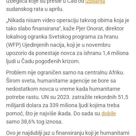
izbeglica koje su prešle u Čad od
izbijanja
sudanskog rata u aprilu.
„Nikada nisam video operaciju takvog obima koja je
tako slabo finansirana“, kaže Pjer Onorat, direktor
lokalnog ogranka Svetskog programa za hranu
(WFP) Ujedinjenih nacija, koji je u novembru
upozorio da ponestaje novca za ishranu 1,4 miliona
ljudi u Čadu pogođenih krizom.
Problem nije ograničen samo na centralnu Afriku.
Širom sveta, humanitarne agencije se bore sa
nedostatkom novca u vreme kada humanitarne
potrebe rastu. UN su 2023. zatražile rekordnih 51,5
milijardi dolara za 339 miliona ljudi kojima treba
pomoć, što je najviše ikada. Do sada su
dobile
samo 38,6% tog iznosa.
Ovo je najdublji jaz u finansiranju koji je humanitarni