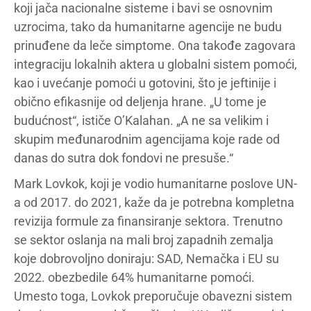
koji jača nacionalne sisteme i bavi se osnovnim
uzrocima, tako da humanitarne agencije ne budu
prinuđene da leče simptome. Ona takođe zagovara
integraciju lokalnih aktera u globalni sistem pomoći,
kao i uvećanje pomoći u gotovini, što je jeftinije i
obično efikasnije od deljenja hrane. „U tome je
budućnost“, ističe O’Kalahan. „A ne sa velikim i
skupim međunarodnim agencijama koje rade od
danas do sutra dok fondovi ne presuše.“
Mark Lovkok, koji je vodio humanitarne poslove UN-
a od 2017. do 2021, kaže da je potrebna kompletna
revizija formule za finansiranje sektora. Trenutno
se sektor oslanja na mali broj zapadnih zemalja
koje dobrovoljno doniraju: SAD, Nemačka i EU su
2022. obezbedile 64% humanitarne pomoći.
Umesto toga, Lovkok preporučuje obavezni sistem