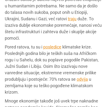
u humanitarnim potrebama. Ne samo da je došlo
do talasa novih sukoba, poput onih u Etiopiji,
Ukrajini, Sudanu i Gazi, već ratovi
traju
duže. To
izaziva dublje ekonomske poremećaje, nanosi veću
štetu infrastrukturi i zahteva duže i skuplje akcije
pomoći.
Pored ratova, tu su i
posledice
klimatske krize.
Poslednjih godina bilo je teških suša na Afričkom
rogu i u Sahelu, dok su poplave pogodile Pakistan,
Južni Sudan i Libiju. Osim što izazivaju nove
vanredne situacije, ekstremne vremenske prilike
produbljuju i postojeće: 70% ratova se
odvija
u
zemljama koje su teško pogođene klimatskom
krizom.
Mnoge ekonomije takođe još uvek trpe naknadne