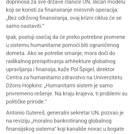
doprinosa za sve države članice UN, sličan modelu
koji se koristi za finansiranje mirovnih operacija:
„Bez održivog finansiranja, ovaj krizni ciklus će se
samo nastaviti.“
Ipak, postoji osećaj da će preko potrebne promene
u sistemu humanitarne pomoći biti ograničenog
dometa. Ako se potrebe smanje, mora doći do
radikalnog preispitivanja arhitekture globalnog
upravljanja i finansija, kaže Pol Špigel, direktor
Centra za humanitarno zdravstvo na Univerzitetu
Džons Hopkins: „Humanitarni sistem je samo
privremeno rešenje. Na kraju krajeva, ti problemi su
političke prirode.“
Antonio Gutereš, generalni sekretar UN, pozvao je
na reviziju „moralno bankrotiranog globalnog
finansijskog sistema“ koji kanališe novac u bogate