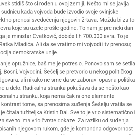
vek stidiš što si rođen u ovoj zemlji. Nešto mi se javlja
ku sudnicu kada vojvoda bude izvodio svoje svinjske
irektno prenosi svedočenja njegovih žrtava. Možda bi za to
0 evra koje su uzele prošle godine. To nam je pre neki dan
ga je ministar Cvetković, dobiće tih 700.000 evra. To je
 Ratka Mladića. Ali da se vratimo mi vojvodi i tv prenosu;
ocijaldemokratske unije.
anje optužnice, baš me je potreslo. Ponovo sam se setil
oj, Bosni, Vojvodini. Šešelj se pretvorio u nekog političkog
 odgovara, ali nikako ne sme da se zaboravi opasna politika
ene u delo. Radikalna stranka pokušava da se nešto kao
ionalnu stranku, koja nema čak ni one elemente
 kontrast tome, sa prenosima suđenja Šešelju vratila se
je čitala tužiteljka Kristin Dal. Sve to je vrlo sistematično 
a sve to ima vrlo čvrste dokaze. Za razliku od suđenja
otpisanih njegovom rukom, gde je komandna odgovornost