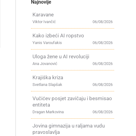
Najnovije
Karavane
Viktor Ivančić
06/08/2026
Kako izbeći AI ropstvo
Yanis Varoufakis
06/08/2026
Uloga žene u AI revoluciji
Ana Jovanović
06/08/2026
Krajiška kriza
Svetlana Slapšak
06/08/2026
Vučićev posjet zavičaju i besmisao
entiteta
Dragan Markovina
06/08/2026
Jovina gimnazija u raljama vudu
pravoslavlja