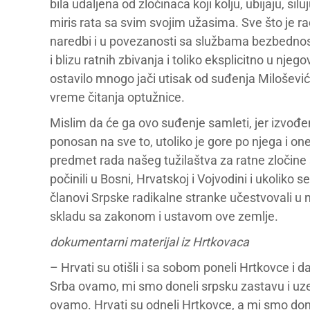
bila udaljena od zločinaca koji kolju, ubijaju, si
miris rata sa svim svojim užasima. Sve što je radi
naredbi i u povezanosti sa službama bezbednosti,
i blizu ratnih zbivanja i toliko eksplicitno u n
ostavilo mnogo jači utisak od suđenja Milošević
vreme čitanja optužnice.
Mislim da će ga ovo suđenje samleti, jer izvođen
ponosan na sve to, utoliko je gore po njega i on
predmet rada našeg tužilaštva za ratne zločine s
počinili u Bosni, Hrvatskoj i Vojvodini i ukoliko se
članovi Srpske radikalne stranke učestvovali u nj
skladu sa zakonom i ustavom ove zemlje.
dokumentarni materijal iz Hrtkovaca
– Hrvati su otišli i sa sobom poneli Hrtkovce i d
Srba ovamo, mi smo doneli srpsku zastavu i uze
ovamo. Hrvati su odneli Hrtkovce, a mi smo done