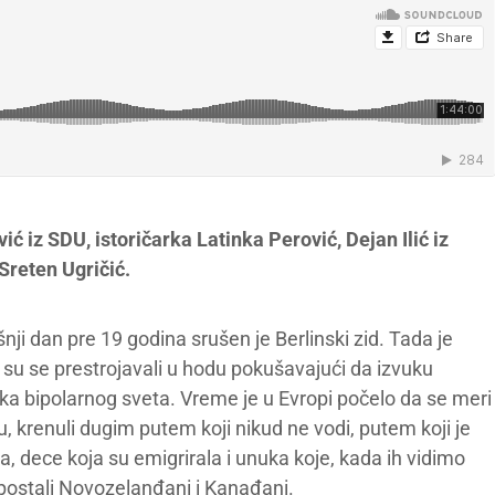
 iz SDU, istoričarka Latinka Perović, Dejan Ilić iz
 Sreten Ugričić.
ji dan pre 19 godina srušen je Berlinski zid. Tada je
i su se prestrojavali u hodu pokušavajući da izvuku
ka bipolarnog sveta. Vreme je u Evropi počelo da se meri
u, krenuli dugim putem koji nikud ne vodi, putem koji je
ca, dece koja su emigrirala i unuka koje, kada ih vidimo
postali Novozelanđani i Kanađani.