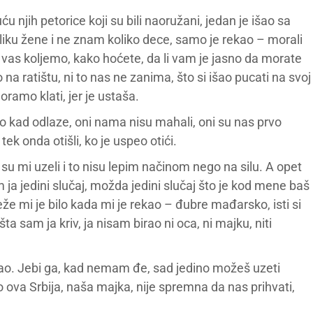
u njih petorice koji su bili naoružani, jedan je išao sa
sliku žene i ne znam koliko dece, samo je rekao – morali
a vas koljemo, kako hoćete, da li vam je jasno da morate
io na ratištu, ni to nas ne zanima, što si išao pucati na svoj
oramo klati, jer je ustaša.
kad odlaze, oni nama nisu mahali, oni su nas prvo
 tek onda otišli, ko je uspeo otići.
su mi uzeli i to nisu lepim načinom nego na silu. A opet
a jedini slučaj, možda jedini slučaj što je kod mene baš
eže mi je bilo kada mi je rekao – đubre mađarsko, isti si
a sam ja kriv, ja nisam birao ni oca, ni majku, niti
šao. Jebi ga, kad nemam đe, sad jedino možeš uzeti
o ova Srbija, naša majka, nije spremna da nas prihvati,