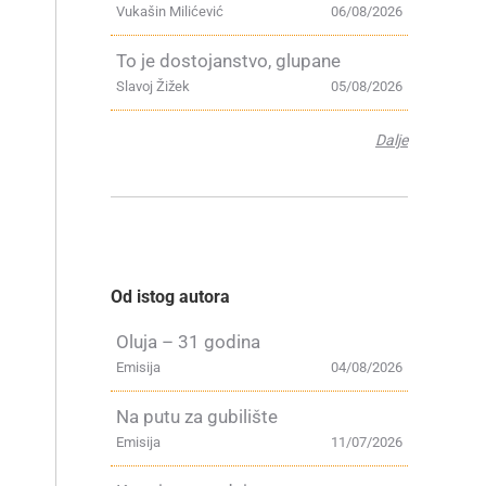
Vukašin Milićević
06/08/2026
To je dostojanstvo, glupane
Slavoj Žižek
05/08/2026
Dalje
Od istog autora
Oluja – 31 godina
Emisija
04/08/2026
Na putu za gubilište
Emisija
11/07/2026