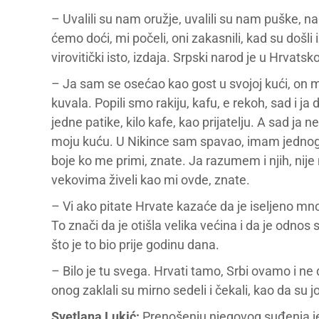
– Uvalili su nam oružje, uvalili su nam puške, n
ćemo doći, mi počeli, oni zakasnili, kad su došli 
virovitički isto, izdaja. Srpski narod je u Hrvatsk
– Ja sam se osećao kao gost u svojoj kući, on m
kuvala. Popili smo rakiju, kafu, e rekoh, sad i
jedne patike, kilo kafe, kao prijatelju. A sad ja 
moju kuću. U Nikince sam spavao, imam jednog p
boje ko me primi, znate. Ja razumem i njih, nije
vekovima živeli kao mi ovde, znate.
– Vi ako pitate Hrvate kazaće da je iseljeno mn
To znači da je otišla velika većina i da je odn
što je to bio prije godinu dana.
– Bilo je tu svega. Hrvati tamo, Srbi ovamo i ne
onog zaklali su mirno sedeli i čekali, kao da su j
Svetlana Lukić:
Prenošenju njegovog suđenja je