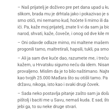
– Naš prijatelj je doživeo pre pet dana upad u kuć
slikom, brada mu je drhtala jako i pokazivao je 
smo otići, mi nemamo kud, hoćete li mirno ili d
ići. Pa, kaže moj prijatelj, znate li vi da sam ja b
narod, shvati, kaže, čoveče, i onog od dve kile m
– Oni odavde odlaze mirno, mi maltene mašemo 
progonili tamo, maltretirali, hapsili, tukli, pa smo
– Ali ja sam dve kuće dao, razumete me, i treću 
kažem, u Hrvatsku sigurno neću da idem. Nisam j
provaljeno. Mislim da je to bilo naštimano. Najt
kao tvojih 25.000 Mađara što su otišli tamo. Pa št
državu, nikoga, isto kao i svaki drugi čovek.
– Sada neko postavlja pitanje zašto sam ja do
pištolj i baciti me u Savu, nemaš kuda. E sad, št
jebi ga, to su neke druge stvari.