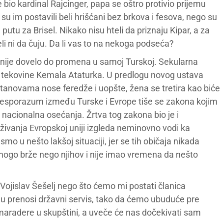
 bio kardinal Rajcinger, papa se oštro protivio prijemu
su im postavili beli hrišćani bez brkova i fesova, nego su
tu za Brisel. Nikako nisu hteli da priznaju Kipar, a za
li ni da čuju. Da li vas to na nekoga podseća?
nije dovelo do promena u samoj Turskoj. Sekularna
še tekovine Kemala Ataturka. U predlogu novog ustava
anovama nose feredže i uopšte, žena se tretira kao biće
 nesporazum između Turske i Evrope tiše se zakona kojim
 nacionalna osećanja. Žrtva tog zakona bio je i
ivanja Evropskoj uniji izgleda neminovno vodi ka
mo u nešto lakšoj situaciji, jer se tih običaja nikada
mnogo brže nego njihov i nije imao vremena da nešto
 Vojislav Šešelj nego što ćemo mi postati članica
 prenosi državni servis, tako da ćemo ubuduće pre
e maradere u skupštini, a uveče će nas dočekivati sam