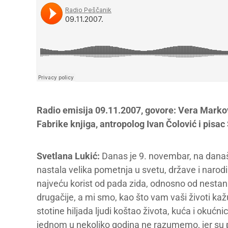
Radio emisija 09.11.2007, govore: Vera Marković
Fabrike knjiga, antropolog Ivan Čolović i pisac
Svetlana Lukić:
Danas je 9. novembar, na današn
nastala velika pometnja u svetu, države i narod
najveću korist od pada zida, odnosno od nestan
drugačije, a mi smo, kao što vam vaši životi kaž
stotine hiljada ljudi koštao života, kuća i okućni
jednom u nekoliko godina ne razumemo, jer su 