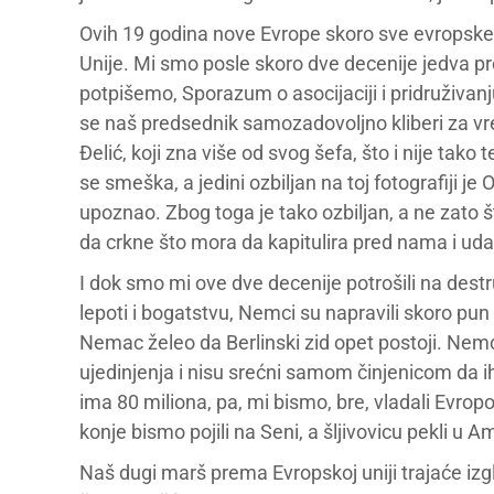
Ovih 19 godina nove Evrope skoro sve evropske dr
Unije. Mi smo posle skoro dve decenije jedva pre
potpišemo, Sporazum o asocijaciji i pridruživanju
se naš predsednik samozadovoljno kliberi za 
Đelić, koji zna više od svog šefa, što i nije tako
se smeška, a jedini ozbiljan na toj fotografiji je
upoznao. Zbog toga je tako ozbiljan, a ne zato 
da crkne što mora da kapitulira pred nama i uda
I dok smo mi ove dve decenije potrošili na dest
lepoti i bogatstvu, Nemci su napravili skoro pun 
Nemac želeo da Berlinski zid opet postoji. Nemc
ujedinjenja i nisu srećni samom činjenicom da ih
ima 80 miliona, pa, mi bismo, bre, vladali Evropo
konje bismo pojili na Seni, a šljivovicu pekli u
Naš dugi marš prema Evropskoj uniji trajaće izgl