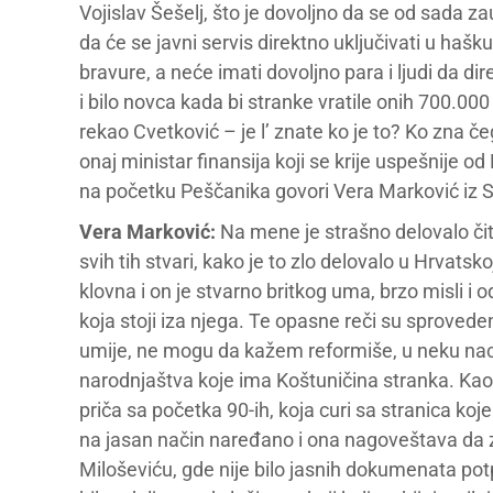
Vojislav Šešelj, što je dovoljno da se od sada zau
da će se javni servis direktno uključivati u haš
bravure, a neće imati dovoljno para i ljudi da d
i bilo novca kada bi stranke vratile onih 700.00
rekao Cvetković – je l’ znate ko je to? Ko zna če
onaj ministar finansija koji se krije uspešnije od
na početku Peščanika govori Vera Marković iz S
Vera Marković:
Na mene je strašno delovalo čit
svih tih stvari, kako je to zlo delovalo u Hrvatsk
klovna i on je stvarno britkog uma, brzo misli i
koja stoji iza njega. Te opasne reči su sproved
umije, ne mogu da kažem reformiše, u neku nac
narodnjaštva koje ima Koštuničina stranka. Kao
priča sa početka 90-ih, koja curi sa stranica koje 
na jasan način naređano i ona nagoveštava da z
Miloševiću, gde nije bilo jasnih dokumenata p