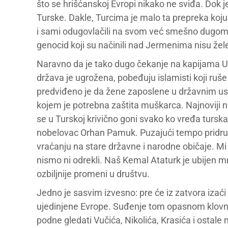
što se hrišćanskoj Evropi nikako ne sviđa. Dok je
Turske. Dakle, Turcima je malo ta prepreka koju 
i sami odugovlačili na svom već smešno dugom pu
genocid koji su načinili nad Jermenima nisu žele
Naravno da je tako dugo čekanje na kapijama U
država je ugrožena, pobeđuju islamisti koji ru
predviđeno je da žene zaposlene u državnim ust
kojem je potrebna zaštita muškarca. Najnoviji
se u Turskoj krivično goni svako ko vređa turska
nobelovac Orhan Pamuk. Puzajući tempo pridruž
vraćanju na stare državne i narodne običaje. Mi s
nismo ni odrekli. Naš Kemal Ataturk je ubijen 
ozbiljnije promeni u društvu.
Jedno je sasvim izvesno: pre će iz zatvora izaći
ujedinjene Evrope. Suđenje tom opasnom klovnu
podne gledati Vučića, Nikolića, Krasića i ostal