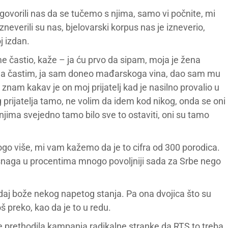
agovorili nas da se tučemo s njima, samo vi počnite, mi
izneverili su nas, bjelovarski korpus nas je izneverio,
oj izdan.
e častio, kaže – ja ću prvo da sipam, moja je žena
 ja da častim, ja sam doneo mađarskoga vina, dao sam mu
ne znam kakav je on moj prijatelj kad je nasilno provalio u
rijatelja tamo, ne volim da idem kod nikog, onda se oni
 njima svejedno tamo bilo sve to ostaviti, oni su tamo
ogo više, mi vam kažemo da je to cifra od 300 porodica.
os snaga u procentima mnogo povoljniji sada za Srbe nego
 daj bože nekog napetog stanja. Pa ona dvojica što su
oš preko, kao da je to u redu.
 prethodila kampanja radikalne stranke da RTS to treba