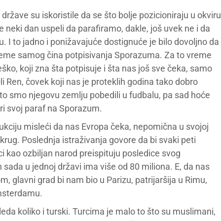
žave su iskoristile da se što bolje pozicioniraju u okviru
 neki dan uspeli da parafiramo, dakle, još uvek ne i da
. I to jadno i ponižavajuće dostignuće je bilo dovoljno da
vreme samog čina potpisivanja Sporazuma. Za to vreme
 teško, koji zna šta potpisuje i šta nas još sve čeka, samo
 Oli Ren, čovek koji nas je proteklih godina tako dobro
što smo njegovu zemlju pobedili u fudbalu, pa sad hoće
ri svoj paraf na Sporazum.
rukciju misleći da nas Evropa čeka, nepomična u svojoj
krug. Poslednja istraživanja govore da bi svaki peti
i kao ozbiljan narod preispituju posledice svog
 sada u jednoj državi ima više od 80 miliona. E, da nas
m, glavni grad bi nam bio u Parizu, patrijaršija u Rimu,
 Amsterdamu.
eda koliko i turski. Turcima je malo to što su muslimani,