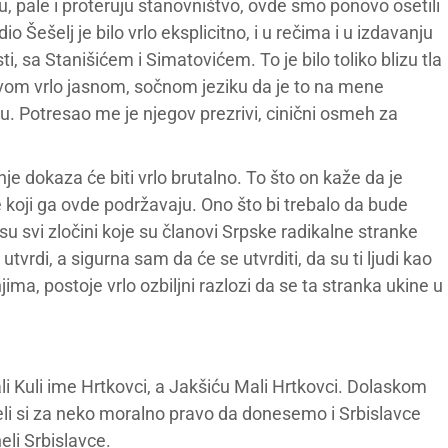
luju, pale i proteruju stanovništvo, ovde smo ponovo osetili
o Šešelj je bilo vrlo eksplicitno, i u rečima i u izdavanju
 sa Stanišićem i Simatovićem. To je bilo toliko blizu tla
jegovom vrlo jasnom, sočnom jeziku da je to na mene
u. Potresao me je njegov prezrivi, cinični osmeh za
je dokaza će biti vrlo brutalno. To što on kaže da je
e koji ga ovde podržavaju. Ono što bi trebalo da bude
u svi zločini koje su članovi Srpske radikalne stranke
 utvrdi, a sigurna sam da će se utvrditi, da su ti ljudi kao
ima, postoje vrlo ozbiljni razlozi da se ta stranka ukine u
ali Kuli ime Hrtkovci, a Jakšiću Mali Hrtkovci. Dolaskom
li si za neko moralno pravo da donesemo i Srbislavce
li Srbislavce.