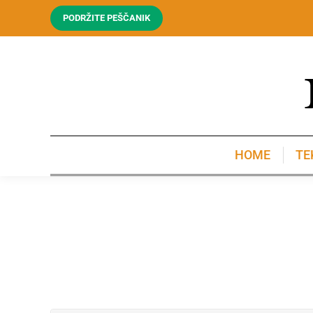
PODRŽITE PEŠČANIK
HOME
TE
HOME
TE