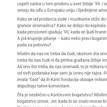
uspeh zaista u tom prodoru u svet Srbije ’99. i on
smeju da uđu u Evropsku uniju i Sjedinjene ame
Kako se od prodavca sode i muzikanta stiže do mi
granice siromaštva? Kako se dolazi do kapital
kada penzioneri gladuju ’93, kada se ljudi hrane 
A još krupnije pitanje – kako neko pravi bogats
pada za polovinu?
Mislim da nas ne treba da čudi, obzirom šta smo s
treba da nas čudi ni da petina građana Srbije im
Ali ono što treba da nas iznenadi, to je mlitava 
od ovih podataka koje sam ja izneo nije tajna. 
imala “čast” da ih Karić fondacija obaspe milioni
dopuštaju takve komentare.
Šta je neobično u Karićevom bogatstvu? Mislim 
bogatstvo iznosi. Jer, kada bi se znalo morao b