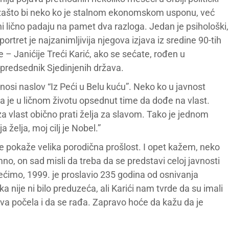
– zašto bi neko ko je stalnom ekonomskom usponu, već
 lično padaju na pamet dva razloga. Jedan je psihološki,
portret je najzanimljivija njegova izjava iz sredine 90-tih
 – Janićije Treći Karić, ako se sećate, rođen u
predsednik Sjedinjenih država.
nosi naslov “Iz Peći u Belu kuću”. Neko ko u javnost
je u ličnom životu opsednut time da dođe na vlast.
 za vlast obično prati želja za slavom. Tako je jednom
a želja, moj cilj je Nobel.”
pokaže velika porodična prošlost. I opet kažem, neko
o, on sad misli da treba da se predstavi celoj javnosti
rećimo, 1999. je proslavio 235 godina od osnivanja
 nije ni bilo preduzeća, ali Karići nam tvrde da su imali
a počela i da se rađa. Zapravo hoće da kažu da je