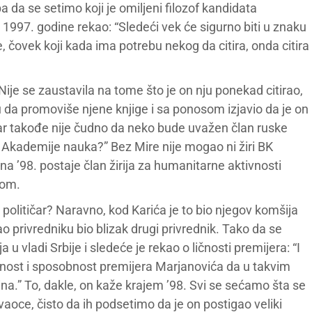
ba da se setimo koji je omiljeni filozof kandidata
a 1997. godine rekao: “Sledeći vek će sigurno biti u znaku
, čovek koji kada ima potrebu nekog da citira, onda citira
ije se zaustavila na tome što je on nju ponekad citirao,
 da promoviše njene knjige i sa ponosom izjavio da je on
Zar takođe nije čudno da neko bude uvažen član ruske
Akademije nauka?” Bez Mire nije mogao ni žiri BK
 ’98. postaje član žirija za humanitarne aktivnosti
kom.
i političar? Naravno, kod Karića je to bio njegov komšija
o privredniku bio blizak drugi privrednik. Tako da se
 u vladi Srbije i sledeće je rekao o ličnosti premijera: “I
ost i sposobnost premijera Marjanovića da u takvim
na.” To, dakle, on kaže krajem ’98. Svi se sećamo šta se
oce, čisto da ih podsetimo da je on postigao veliki