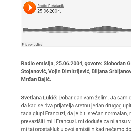
Radio emisija, 25.06.2004, govore: Slobodan G.
Stojanović, Vojin Dimitrijević, Biljana Srbljano
Mrđan Bajić.
Svetlana Lukić:
Dobar dan vam želim. Ja sam do
da kad se dva prijatelja sretnu jedan drugog upit
tada glupi Francuzi, da je biti srećan normalan,
prevazišli i mi i Francuzi, mi doduše za nijans
mi taj prostakluk u ovoj emisiji nikad nećemo doz