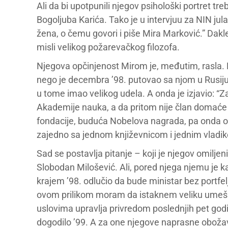
Ali da bi upotpunili njegov psihološki portret tre
Bogoljuba Karića. Tako je u intervjuu za NIN jul
žena, o čemu govori i piše Mira Marković.” Dakle
misli velikog požarevačkog filozofa.
Njegova opčinjenost Mirom je, međutim, rasla. N
nego je decembra ’98. putovao sa njom u Rusiju
u tome imao velikog udela. A onda je izjavio: “
Akademije nauka, a da pritom nije član domaće 
fondacije, buduća Nobelova nagrada, pa onda ona
zajedno sa jednom književnicom i jednim vladi
Sad se postavlja pitanje – koji je njegov omiljen
Slobodan Milošević. Ali, pored njega njemu je ka
krajem ’98. odlučio da bude ministar bez portfelja
ovom prilikom moram da istaknem veliku umešn
uslovima upravlja privredom poslednjih pet godi
dogodilo ’99. A za one njegove naprasne obožava