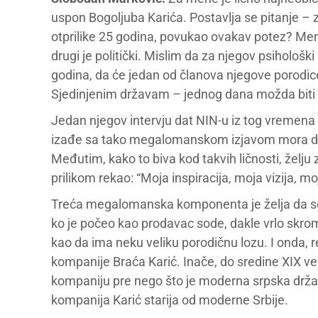
uspon Bogoljuba Karića. Postavlja se pitanje 
otprilike 25 godina, povukao ovakav potez? Meni
drugi je politički. Mislim da za njegov psihološki 
godina, da će jedan od članova njegove porodice
Sjedinjenim državam – jednog dana možda biti 
Jedan njegov intervju dat NIN-u iz tog vremena 
izađe sa tako megalomanskom izjavom mora da 
Međutim, kako to biva kod takvih ličnosti, želju
prilikom rekao: “Moja inspiracija, moja vizija, moj
Treća megalomanska komponenta je želja da se 
ko je počeo kao prodavac sode, dakle vrlo skromn
kao da ima neku veliku porodičnu lozu. I onda, 
kompanije Braća Karić. Inače, do sredine XIX veka
kompaniju pre nego što je moderna srpska držav
kompanija Karić starija od moderne Srbije.