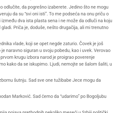
šno odlučite, da pogrešno izaberete. Jedino što ne mogu
r veruju da su “svi oni isti”. To me podseća na onu priču o
između dva ista plasta sena i ne može da odluči na koju
ladi. Priča je, doduše, nešto drugačija, ali mi trenutno
ka vlade, koji se opet negde zaturio. Čovek je još
o je naravno siguran u svoju pobedu, kao i uvek. Verovao
U prvom krugu izbora narod je proigrao poverenje
mo kako da se iskupimo. Ljudi, nemojte se šalom šaliti, u
dizbornu šutnju. Sad sve one tužibabe Jece mogu da
obodan Marković. Sad ćemo da “udarimo” po Bogoljubu
ija pojava prethodnih nekoliko meseći u Srbiji politički