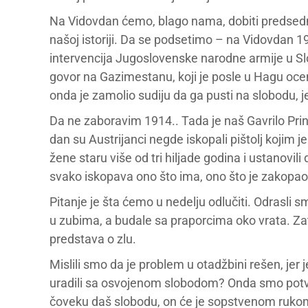
Na Vidovdan ćemo, blago nama, dobiti predsedni
našoj istoriji. Da se podsetimo – na Vidovdan 1
intervencija Jugoslovenske narodne armije u Slo
govor na Gazimestanu, koji je posle u Hagu oceni
onda je zamolio sudiju da ga pusti na slobodu,
Da ne zaboravim 1914.. Tada je naš Gavrilo Princ
dan su Austrijanci negde iskopali pištolj kojim 
žene staru više od tri hiljade godina i ustanovi
svako iskopava ono što ima, ono što je zakopao. 
Pitanje je šta ćemo u nedelju odlučiti. Odrasli
u zubima, a budale sa praporcima oko vrata. Zat
predstava o zlu.
Mislili smo da je problem u otadžbini rešen, jer j
uradili sa osvojenom slobodom? Onda smo potvrd
čoveku daš slobodu, on će je sopstvenom rukom v