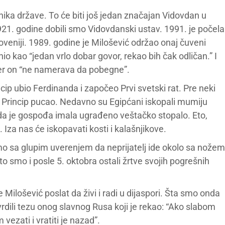
ka države. To će biti još jedan značajan Vidovdan u
921. godine dobili smo Vidovdanski ustav. 1991. je počela
veniji. 1989. godine je Milošević održao onaj čuveni
o kao “jedan vrlo dobar govor, rekao bih čak odličan.” I
 jer on “ne namerava da pobegne”.
ip ubio Ferdinanda i započeo Prvi svetski rat. Pre neki
je Princip pucao. Nedavno su Egipćani iskopali mumiju
li da je gospođa imala ugrađeno veštačko stopalo. Eto,
Iza nas će iskopavati kosti i kalašnjikove.
 smo sa glupim uverenjem da neprijatelj ide okolo sa nožem
o smo i posle 5. oktobra ostali žrtve svojih pogrešnih
e Milošević poslat da živi i radi u dijaspori. Šta smo onda
ili tezu onog slavnog Rusa koji je rekao: “Ako slabom
ezati i vratiti je nazad”.