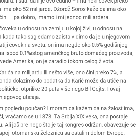
lara. I sad, da li je ovo čudno – ima neki čovek preko
ejts ima oko 52 milijarde. Džordž Soros kaže da ima oko
čini – pa dobro, imamo i mi jednog milijardera.
veka u odnosu na zemlju u kojoj živi, u odnosu na
 I kada tako sagledamo zaista vidimo da je u njegovom
atiji čovek na svetu, on ima negde oko 0,5% godišnjeg
a ispod 0,1%istog američkog bruto domaćeg proizvoda,
zvede Amerika, on je zaradio tokom celog života.
ća na milijardu ili nešto više, ono čini preko 7%, a
onda dolazimo do podatka da Karić može da utiče na
itičke, otprilike 20 puta više nego Bil Gejts. I ovaj
njegovog uticaja.
 ovom pogledu poučan? I moram da kažem da na žalost ima,
ači, vraćamo se u 1878. Ta Srbija XIX veka, ona postaje
Ali još pre nego što je taj kongres održan, obavezuje se
a spoji otomansku železnicu sa ostalim delom Evrope,