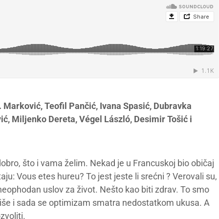
 Marković, Teofil Pančić, Ivana Spasić, Dubravka
vić, Miljenko Dereta, Végel László, Desimir Tošić i
bro, što i vama želim. Nekad je u Francuskoj bio običaj
aju: Vous etes hureu? To jest jeste li srećni ? Verovali su,
 neophodan uslov za život. Nešto kao biti zdrav. To smo
u više i sada se optimizam smatra nedostatkom ukusa. A
voliti.