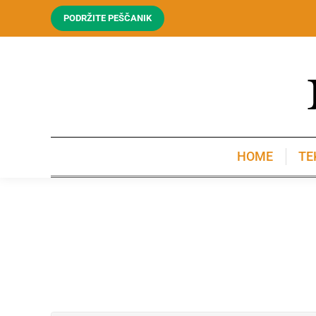
PODRŽITE PEŠČANIK
HOME
TE
HOME
TE