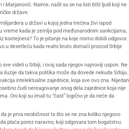
 i Marjanović. Naime, našli su se na listi 600 ljudi koji ne
ričke države.
lijardera u državi u kojoj jedna trećina živi ispod
a u vreme kada je zemlja pod međunarodnim sankcijama,
iz kontejnera? To je pitanje na koje nismo dobili odgovor.
tvo u desetleću kada realni bruto domaći proizod Srbije
ve videli u Srbiji, i ovaj sada njegov najnoviji uspon. Ne
a iluzije da takva politika može da dovede nekuda Srbiju.
reakcija intelektualne zajednice, koja sve ovo zna. Nijedan
Posebno čudi nereagovanje onog dela zajednice koja nije
ma. Oni koji su imali tu “čast” logično je da neće da
da je prva neobičnost ta što se ne zna koliko njegovo
i da plaća porez naravno, koji odgovara tom bogatstvu.