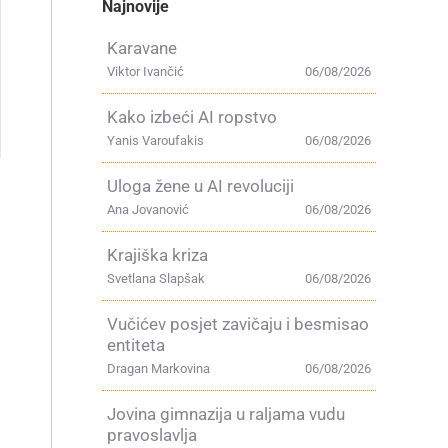
Najnovije
Karavane
Viktor Ivančić
06/08/2026
Kako izbeći AI ropstvo
Yanis Varoufakis
06/08/2026
Uloga žene u AI revoluciji
Ana Jovanović
06/08/2026
Krajiška kriza
Svetlana Slapšak
06/08/2026
Vučićev posjet zavičaju i besmisao
entiteta
Dragan Markovina
06/08/2026
Jovina gimnazija u raljama vudu
pravoslavlja