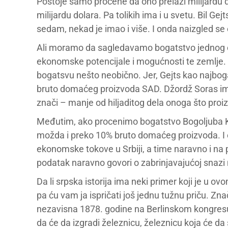
Postoje samo procene da ono prelazi milijardu do
milijardu dolara. Pa tolikih ima i u svetu. Bil G
sedam, nekad je imao i više. I onda naizgled se 
Ali moramo da sagledavamo bogatstvo jednog čo
ekonomske potencijale i mogućnosti te zemlje.
bogatsvu nešto neobično. Jer, Gejts kao najbog
bruto domaćeg proizvoda SAD. Džordž Soras im
znači – manje od hiljaditog dela onoga što proi
Međutim, ako procenimo bogatstvo Bogoljuba Kari
možda i preko 10% bruto domaćeg proizvoda. I 
ekonomske tokove u Srbiji, a time naravno i na pol
podatak naravno govori o zabrinjavajućoj snazi 
Da li srpska istorija ima neki primer koji je u
pa ću vam ja ispričati još jednu tužnu priču. Zn
nezavisna 1878. godine na Berlinskom kongresu. 
da će da izgradi železnicu, železnicu koja će d