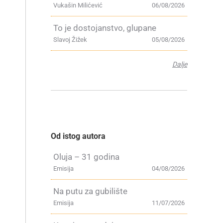
Vukašin Milićević
06/08/2026
To je dostojanstvo, glupane
Slavoj Žižek
05/08/2026
Dalje
Od istog autora
Oluja – 31 godina
Emisija
04/08/2026
Na putu za gubilište
Emisija
11/07/2026