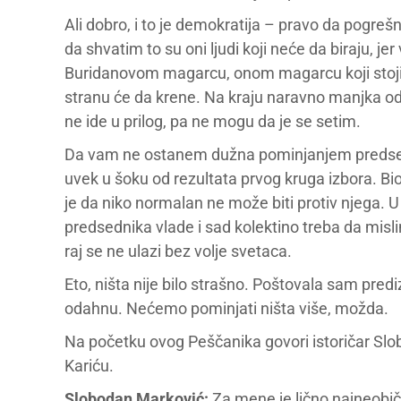
Ali dobro, i to je demokratija – pravo da pogre
da shvatim to su oni ljudi koji neće da biraju, je
Buridanovom magarcu, onom magarcu koji stoji 
stranu će da krene. Na kraju naravno manjka od g
ne ide u prilog, pa ne mogu da je se setim.
Da vam ne ostanem dužna pominjanjem predsedni
uvek u šoku od rezultata prvog kruga izbora. Bi
je da niko normalan ne može biti protiv njega. 
predsednika vlade i sad kolektino treba da misli
raj se ne ulazi bez volje svetaca.
Eto, ništa nije bilo strašno. Poštovala sam pre
odahnu. Nećemo pominjati ništa više, možda.
Na početku ovog Peščanika govori istoričar Sl
Kariću.
Slobodan Marković:
Za mene je lično najneobičn